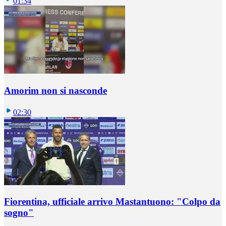
01:34
Amorim non si nasconde
02:30
Fiorentina, ufficiale arrivo Mastantuono: "Colpo da
sogno"