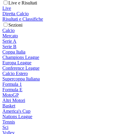
Live e Risultati
Live
Diretta Calcio
Risultati e Classifiche
Sezioni
Calcio
Mercato
Serie A
Serie B
Coppa Italia
Champions League
Europa League
Conference League
Calcio Estero
Supercoppa Italiana
Formula 1
Formula E
MotoGP
Altri Motori
Basket
America's Cup
Nations League
Tennis
Sci
Volley