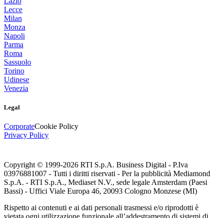
Lazio
Lecce
Milan
Monza
Napoli
Parma
Roma
Sassuolo
Torino
Udinese
Venezia
Legal
Corporate
Cookie Policy
Privacy Policy
Copyright © 1999-
2026
RTI S.p.A. Business Digital - P.Iva
03976881007 - Tutti i diritti riservati - Per la pubblicità Mediamond
S.p.A. - RTI S.p.A., Mediaset N.V., sede legale Amsterdam (Paesi
Bassi) - Uffici Viale Europa 46, 20093 Cologno Monzese (MI)
Rispetto ai contenuti e ai dati personali trasmessi e/o riprodotti è
vietata ogni utilizzazione funzionale all’addestramento di sistemi di