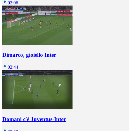
02:06
Dimarco, gioiello Inter
02:44
Domani c'è Juventus-Inter