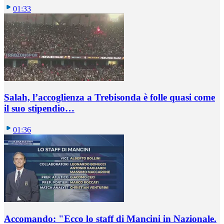
01:33
Salah, l’accoglienza a Trebisonda è folle quasi come
il suo stipendio…
01:36
Accomando: "Ecco lo staff di Mancini in Nazionale.