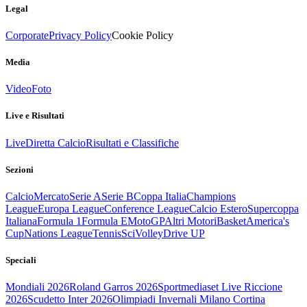
Legal
Corporate
Privacy Policy
Cookie Policy
Media
Video
Foto
Live e Risultati
Live
Diretta Calcio
Risultati e Classifiche
Sezioni
Calcio
Mercato
Serie A
Serie B
Coppa Italia
Champions
League
Europa League
Conference League
Calcio Estero
Supercoppa
Italiana
Formula 1
Formula E
MotoGP
Altri Motori
Basket
America's
Cup
Nations League
Tennis
Sci
Volley
Drive UP
Speciali
Mondiali 2026
Roland Garros 2026
Sportmediaset Live Riccione
2026
Scudetto Inter 2026
Olimpiadi Invernali Milano Cortina