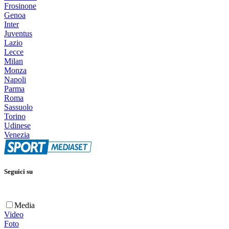
Frosinone
Genoa
Inter
Juventus
Lazio
Lecce
Milan
Monza
Napoli
Parma
Roma
Sassuolo
Torino
Udinese
Venezia
Seguici su
Media
Video
Foto