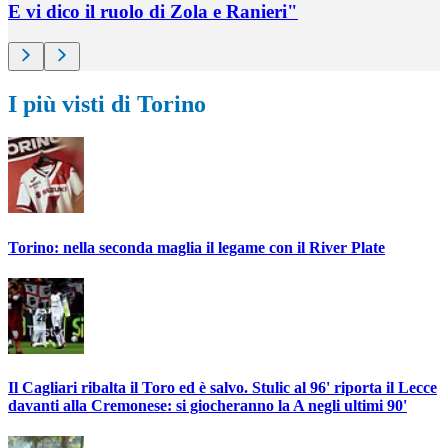
E vi dico il ruolo di Zola e Ranieri"
I più visti di Torino
Torino: nella seconda maglia il legame con il River Plate
Il Cagliari ribalta il Toro ed è salvo. Stulic al 96' riporta il Lecce
davanti alla Cremonese: si giocheranno la A negli ultimi 90'