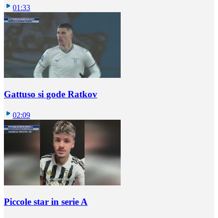
01:33
Gattuso si gode Ratkov
02:09
Piccole star in serie A