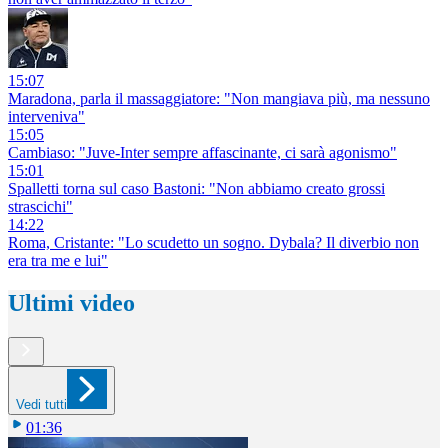
15:07
Maradona, parla il massaggiatore: "Non mangiava più, ma nessuno
interveniva"
15:05
Cambiaso: "Juve-Inter sempre affascinante, ci sarà agonismo"
15:01
Spalletti torna sul caso Bastoni: "Non abbiamo creato grossi
strascichi"
14:22
Roma, Cristante: "Lo scudetto un sogno. Dybala? Il diverbio non
era tra me e lui"
Ultimi video
Vedi tutti
01:36