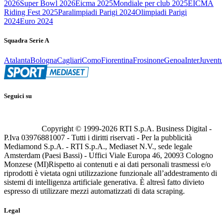
2026
Super Bowl 2026
Eicma 2025
Mondiale per club 2025
EICMA
Riding Fest 2025
Paralimpiadi Parigi 2024
Olimpiadi Parigi
2024
Euro 2024
Squadra Serie A
Atalanta
Bologna
Cagliari
Como
Fiorentina
Frosinone
Genoa
Inter
Juvent
Seguici su
Copyright © 1999-
2026
RTI S.p.A. Business Digital -
P.Iva 03976881007 - Tutti i diritti riservati - Per la pubblicità
Mediamond S.p.A. - RTI S.p.A., Mediaset N.V., sede legale
Amsterdam (Paesi Bassi) - Uffici Viale Europa 46, 20093 Cologno
Monzese (MI)
Rispetto ai contenuti e ai dati personali trasmessi e/o
riprodotti è vietata ogni utilizzazione funzionale all’addestramento di
sistemi di intelligenza artificiale generativa. È altresì fatto divieto
espresso di utilizzare mezzi automatizzati di data scraping.
Legal