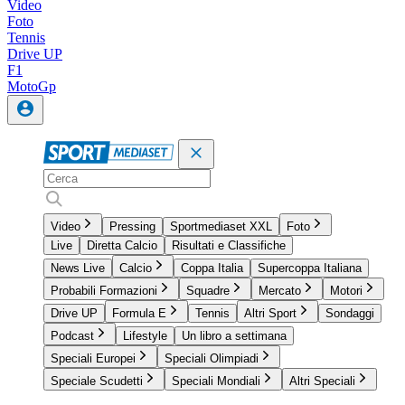
Video
Foto
Tennis
Drive UP
F1
MotoGp
Video
Pressing
Sportmediaset XXL
Foto
Live
Diretta Calcio
Risultati e Classifiche
News Live
Calcio
Coppa Italia
Supercoppa Italiana
Probabili Formazioni
Squadre
Mercato
Motori
Drive UP
Formula E
Tennis
Altri Sport
Sondaggi
Podcast
Lifestyle
Un libro a settimana
Speciali Europei
Speciali Olimpiadi
Speciale Scudetti
Speciali Mondiali
Altri Speciali