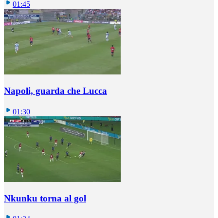
01:45
Napoli, guarda che Lucca
01:30
Nkunku torna al gol