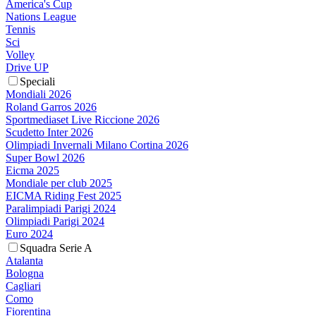
America's Cup
Nations League
Tennis
Sci
Volley
Drive UP
Speciali
Mondiali 2026
Roland Garros 2026
Sportmediaset Live Riccione 2026
Scudetto Inter 2026
Olimpiadi Invernali Milano Cortina 2026
Super Bowl 2026
Eicma 2025
Mondiale per club 2025
EICMA Riding Fest 2025
Paralimpiadi Parigi 2024
Olimpiadi Parigi 2024
Euro 2024
Squadra Serie A
Atalanta
Bologna
Cagliari
Como
Fiorentina