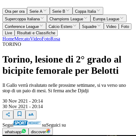
Ora per ora
Serie A
Serie B
Coppa Italia
Supercoppa Italiana
Champions League
Europa League
Conference League
Calcio Estero
Squadre
Video
Foto
Live
Risultati e Classifiche
Home
Mercato
Video
Foto
Rosa
TORINO
Torino, lesione di 2° grado al
bicipite femorale per Belotti
Il Gallo verrà rivalutato nelle prossime settimane, si va verso uno
stop di un paio di mesi. Si ferma anche Djidji
30 Nov 2021 - 20:14
30 Nov 2021 - 20:14
Segui
su
Seguici su
whatsapp
discover