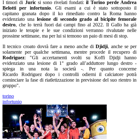
I timori di
Juric
si sono rivelati fondati:
il Torino perde Andrea
Belotti per infortunio
. Gli esami a cui è stato sottoposto il
capitano granata dopo il ko rimediato contro la Roma hanno
evidenziato una
lesione di secondo grado al bicipite femorale
destro
, che lo terrà fuori dai campi fino al 2022. Il Gallo ha già
iniziato le terapie e le sue condizioni verranno rivalutate nelle
prossime settimane, ma per lui si temono un paio di mesi di stop.
Il tecnico croato dovrà fare a meno anche di
Djidji
, anche se per
solamente per qualche settimana, mentre procede il recupero di
Rodriguez
: "Gli accertamenti svolti su Koffi Djidji hanno
evidenziato una lesione di 1° grado all’adduttore lungo destro -
spiega in una nota la società -. Per quanto concerne
Ricardo Rodriguez dopo i controlli odierni il calciatore potrà
cominciare la fase di riatletizzazione in previsione del suo rientro in
gruppo".
torino
infortunio