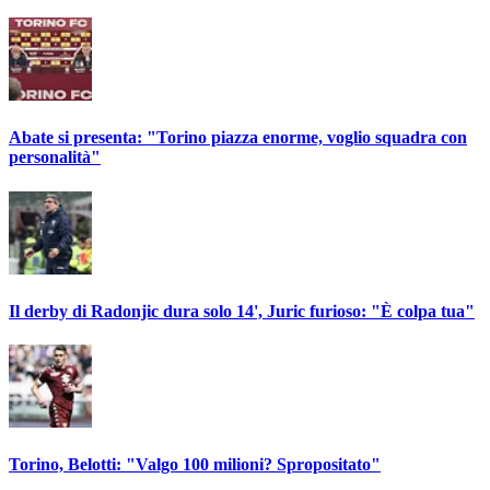
Abate si presenta: "Torino piazza enorme, voglio squadra con
personalità"
Il derby di Radonjic dura solo 14', Juric furioso: "È colpa tua"
Torino, Belotti: "Valgo 100 milioni? Spropositato"