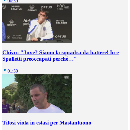
00:59
Chivu: "Juve? Siamo la squadra da battere! Io e
Spalletti preoccupati perché…"
01:30
Tifosi viola in estasi per Mastantuono