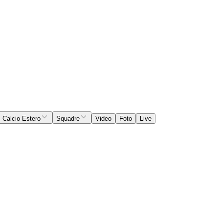
Calcio Estero
Squadre
Video
Foto
Live