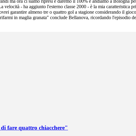
ndi ma ora ci siamo ripresi e daremo il 100% e andiamo a Bologna per pr
La velocità - ha aggiunto l'esterno classe 2000 - è la mia caratteristica 
ovrei garantire almeno tre o quattro gol a stagione considerando il gioco 
 rifarmi in maglia granata" conclude Bellanova, ricordando l'episodio d
di fare quattro chiacchere"