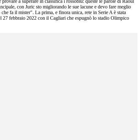
ovare a superare in classifica i rossoblù: queste le parole di Raoul
principale, con Juric sto migliorando le sue lacune e devo fare meglio
che fa il mister". La prima, e finora unica, rete in Serie A è stata
el 27 febbraio 2022 con il Cagliari che espugnò lo stadio Olimpico