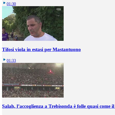
01:30
Tifosi viola in estasi per Mastantuono
01:33
Salah, l’accoglienza a Trebisonda è folle quasi come i