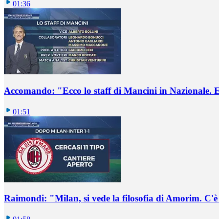
01:36
Accomando: "Ecco lo staff di Mancini in Nazionale. E 
01:51
Raimondi: "Milan, si vede la filosofia di Amorim. C'