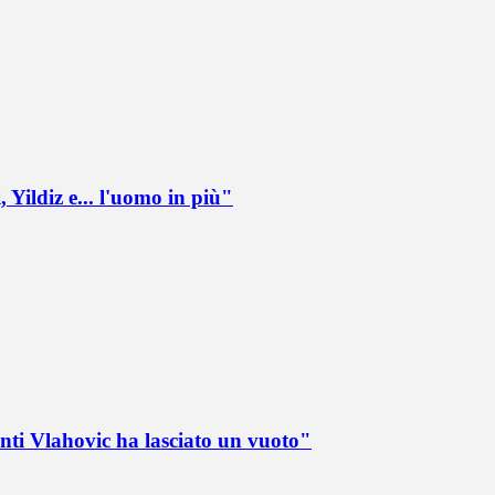
 Yildiz e... l'uomo in più"
nti Vlahovic ha lasciato un vuoto"