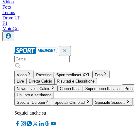
Video
Foto
Tennis
Drive UP
F1
MotoGp
Video
Pressing
Sportmediaset XXL
Foto
Live
Diretta Calcio
Risultati e Classifiche
News Live
Calcio
Coppa Italia
Supercoppa Italiana
Proba
Un libro a settimana
Speciali Europei
Speciali Olimpiadi
Speciale Scudetti
Seguici anche su