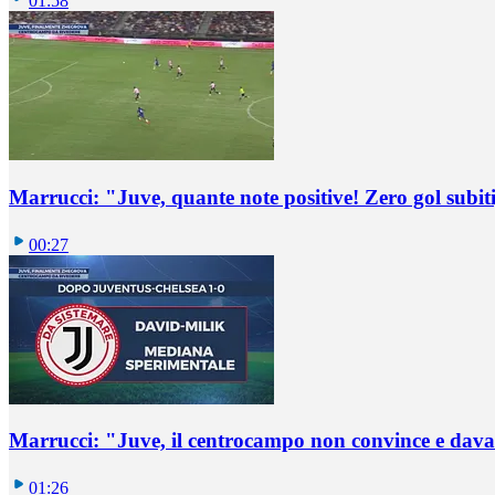
01:58
Marrucci: "Juve, quante note positive! Zero gol subiti,
00:27
Marrucci: "Juve, il centrocampo non convince e dava
01:26