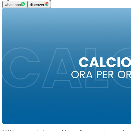
whatsapp
discover