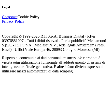
Legal
Corporate
Cookie Policy
Privacy Policy
Copyright © 1999-
2026
RTI S.p.A. Business Digital - P.Iva
03976881007 - Tutti i diritti riservati - Per la pubblicità Mediamond
S.p.A. - RTI S.p.A., Mediaset N.V., sede legale Amsterdam (Paesi
Bassi) - Uffici Viale Europa 46, 20093 Cologno Monzese (MI)
Rispetto ai contenuti e ai dati personali trasmessi e/o riprodotti è
vietata ogni utilizzazione funzionale all’addestramento di sistemi di
intelligenza artificiale generativa. È altresì fatto divieto espresso di
utilizzare mezzi automatizzati di data scraping.