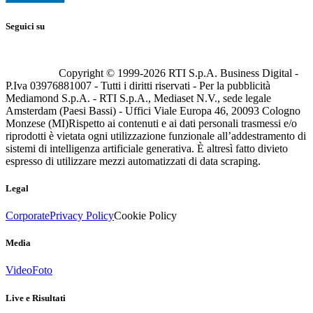
Seguici su
Copyright © 1999-
2026
RTI S.p.A. Business Digital -
P.Iva 03976881007 - Tutti i diritti riservati - Per la pubblicità
Mediamond S.p.A. - RTI S.p.A., Mediaset N.V., sede legale
Amsterdam (Paesi Bassi) - Uffici Viale Europa 46, 20093 Cologno
Monzese (MI)
Rispetto ai contenuti e ai dati personali trasmessi e/o
riprodotti è vietata ogni utilizzazione funzionale all’addestramento di
sistemi di intelligenza artificiale generativa. È altresì fatto divieto
espresso di utilizzare mezzi automatizzati di data scraping.
Legal
Corporate
Privacy Policy
Cookie Policy
Media
Video
Foto
Live e Risultati