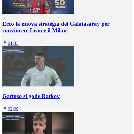
Ecco la nuova strategia del Galatasaray per
convincere Leao e il Milan
01:33
Gattuso si gode Ratkov
02:09