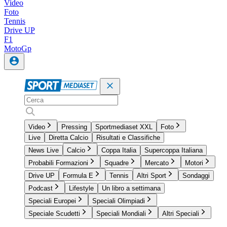
Video
Foto
Tennis
Drive UP
F1
MotoGp
Video
Pressing
Sportmediaset XXL
Foto
Live
Diretta Calcio
Risultati e Classifiche
News Live
Calcio
Coppa Italia
Supercoppa Italiana
Probabili Formazioni
Squadre
Mercato
Motori
Drive UP
Formula E
Tennis
Altri Sport
Sondaggi
Podcast
Lifestyle
Un libro a settimana
Speciali Europei
Speciali Olimpiadi
Speciale Scudetti
Speciali Mondiali
Altri Speciali