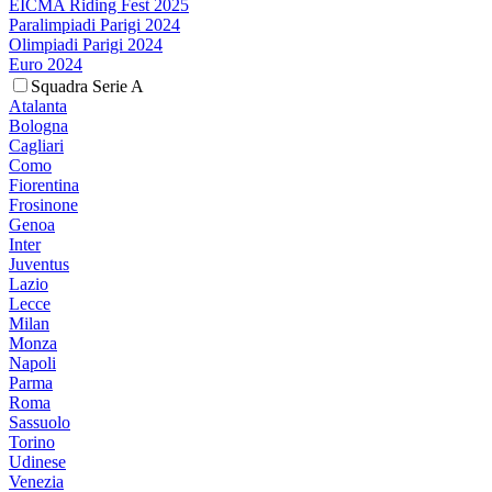
EICMA Riding Fest 2025
Paralimpiadi Parigi 2024
Olimpiadi Parigi 2024
Euro 2024
Squadra Serie A
Atalanta
Bologna
Cagliari
Como
Fiorentina
Frosinone
Genoa
Inter
Juventus
Lazio
Lecce
Milan
Monza
Napoli
Parma
Roma
Sassuolo
Torino
Udinese
Venezia