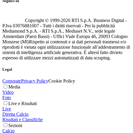
Seguici su
Copyright © 1999-
2026
RTI S.p.A. Business Digital -
P.Iva 03976881007 - Tutti i diritti riservati - Per la pubblicità
Mediamond S.p.A. - RTI S.p.A., Mediaset N.V., sede legale
Amsterdam (Paesi Bassi) - Uffici Viale Europa 46, 20093 Cologno
Monzese (MI)
Rispetto ai contenuti e ai dati personali trasmessi e/o
riprodotti è vietata ogni utilizzazione funzionale all’addestramento di
sistemi di intelligenza artificiale generativa. È altresì fatto divieto
espresso di utilizzare mezzi automatizzati di data scraping.
Legal
Corporate
Privacy Policy
Cookie Policy
Media
Video
Foto
Live e Risultati
Live
Diretta Calcio
Risultati e Classifiche
Sezioni
Calcio