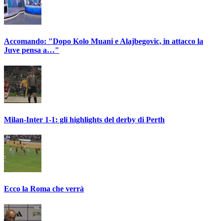
Accomando: "Dopo Kolo Muani e Alajbegovic, in attacco la
Juve pensa a…"
Milan-Inter 1-1: gli highlights del derby di Perth
Ecco la Roma che verrà