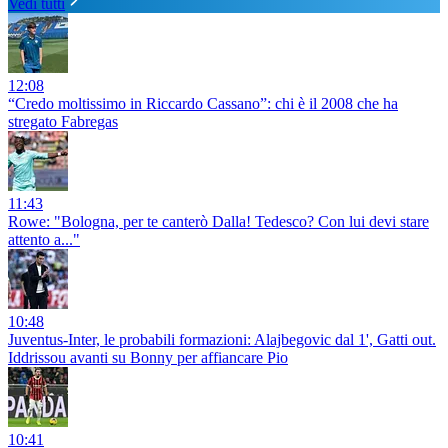
Vedi tutti
12:08
“Credo moltissimo in Riccardo Cassano”: chi è il 2008 che ha
stregato Fabregas
11:43
Rowe: "Bologna, per te canterò Dalla! Tedesco? Con lui devi stare
attento a..."
10:48
Juventus-Inter, le probabili formazioni: Alajbegovic dal 1', Gatti out.
Iddrissou avanti su Bonny per affiancare Pio
10:41