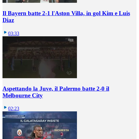
Il Bayern batte 2-1 l'Aston Villa, in gol Kim e Luis
Diaz
03:33
Aspettando la Juve, il Palermo batte 2-0 il
Melbourne City
02:23