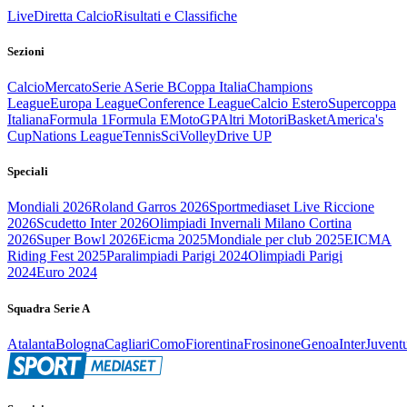
Live
Diretta Calcio
Risultati e Classifiche
Sezioni
Calcio
Mercato
Serie A
Serie B
Coppa Italia
Champions
League
Europa League
Conference League
Calcio Estero
Supercoppa
Italiana
Formula 1
Formula E
MotoGP
Altri Motori
Basket
America's
Cup
Nations League
Tennis
Sci
Volley
Drive UP
Speciali
Mondiali 2026
Roland Garros 2026
Sportmediaset Live Riccione
2026
Scudetto Inter 2026
Olimpiadi Invernali Milano Cortina
2026
Super Bowl 2026
Eicma 2025
Mondiale per club 2025
EICMA
Riding Fest 2025
Paralimpiadi Parigi 2024
Olimpiadi Parigi
2024
Euro 2024
Squadra Serie A
Atalanta
Bologna
Cagliari
Como
Fiorentina
Frosinone
Genoa
Inter
Juvent