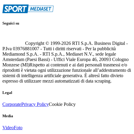
Seguici su
Copyright © 1999-
2026
RTI S.p.A. Business Digital -
P.Iva 03976881007 - Tutti i diritti riservati - Per la pubblicità
Mediamond S.p.A. - RTI S.p.A., Mediaset N.V., sede legale
Amsterdam (Paesi Bassi) - Uffici Viale Europa 46, 20093 Cologno
Monzese (MI)
Rispetto ai contenuti e ai dati personali trasmessi e/o
riprodotti è vietata ogni utilizzazione funzionale all’addestramento di
sistemi di intelligenza artificiale generativa. È altresì fatto divieto
espresso di utilizzare mezzi automatizzati di data scraping.
Legal
Corporate
Privacy Policy
Cookie Policy
Media
Video
Foto