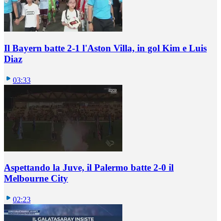
Il Bayern batte 2-1 l'Aston Villa, in gol Kim e Luis
Diaz
03:33
Aspettando la Juve, il Palermo batte 2-0 il
Melbourne City
02:23