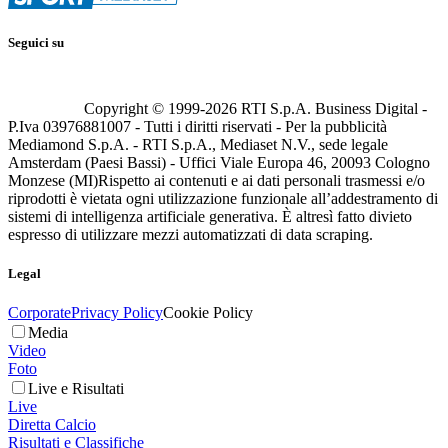
Seguici su
Copyright © 1999-
2026
RTI S.p.A. Business Digital -
P.Iva 03976881007 - Tutti i diritti riservati - Per la pubblicità
Mediamond S.p.A. - RTI S.p.A., Mediaset N.V., sede legale
Amsterdam (Paesi Bassi) - Uffici Viale Europa 46, 20093 Cologno
Monzese (MI)
Rispetto ai contenuti e ai dati personali trasmessi e/o
riprodotti è vietata ogni utilizzazione funzionale all’addestramento di
sistemi di intelligenza artificiale generativa. È altresì fatto divieto
espresso di utilizzare mezzi automatizzati di data scraping.
Legal
Corporate
Privacy Policy
Cookie Policy
Media
Video
Foto
Live e Risultati
Live
Diretta Calcio
Risultati e Classifiche