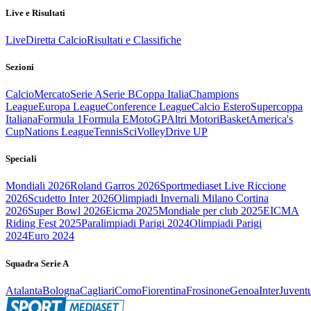
Live e Risultati
Live
Diretta Calcio
Risultati e Classifiche
Sezioni
Calcio
Mercato
Serie A
Serie B
Coppa Italia
Champions
League
Europa League
Conference League
Calcio Estero
Supercoppa
Italiana
Formula 1
Formula E
MotoGP
Altri Motori
Basket
America's
Cup
Nations League
Tennis
Sci
Volley
Drive UP
Speciali
Mondiali 2026
Roland Garros 2026
Sportmediaset Live Riccione
2026
Scudetto Inter 2026
Olimpiadi Invernali Milano Cortina
2026
Super Bowl 2026
Eicma 2025
Mondiale per club 2025
EICMA
Riding Fest 2025
Paralimpiadi Parigi 2024
Olimpiadi Parigi
2024
Euro 2024
Squadra Serie A
Atalanta
Bologna
Cagliari
Como
Fiorentina
Frosinone
Genoa
Inter
Juvent