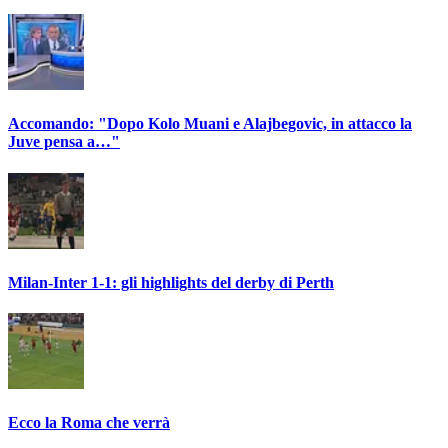
Accomando: "Dopo Kolo Muani e Alajbegovic, in attacco la
Juve pensa a…"
Milan-Inter 1-1: gli highlights del derby di Perth
Ecco la Roma che verrà