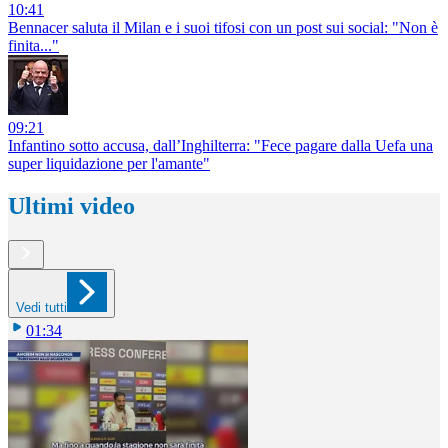
10:41
Bennacer saluta il Milan e i suoi tifosi con un post sui social: "Non è
finita..."
09:21
Infantino sotto accusa, dall’Inghilterra: "Fece pagare dalla Uefa una
super liquidazione per l'amante"
Ultimi video
Vedi tutti
01:34