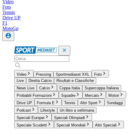
Video
Foto
Tennis
Drive UP
F1
MotoGp
Video
Pressing
Sportmediaset XXL
Foto
Live
Diretta Calcio
Risultati e Classifiche
News Live
Calcio
Coppa Italia
Supercoppa Italiana
Probabili Formazioni
Squadre
Mercato
Motori
Drive UP
Formula E
Tennis
Altri Sport
Sondaggi
Podcast
Lifestyle
Un libro a settimana
Speciali Europei
Speciali Olimpiadi
Speciale Scudetti
Speciali Mondiali
Altri Speciali