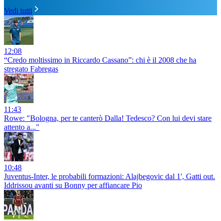
Vedi tutti
12:08
“Credo moltissimo in Riccardo Cassano”: chi è il 2008 che ha
stregato Fabregas
11:43
Rowe: "Bologna, per te canterò Dalla! Tedesco? Con lui devi stare
attento a..."
10:48
Juventus-Inter, le probabili formazioni: Alajbegovic dal 1', Gatti out.
Iddrissou avanti su Bonny per affiancare Pio