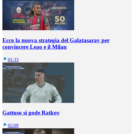
Ecco la nuova strategia del Galatasaray per
convincere Leao e il Milan
01:33
Gattuso si gode Ratkov
02:09