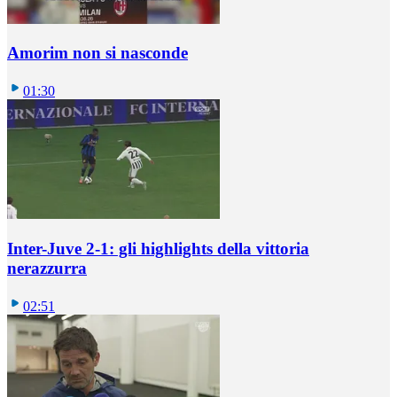
Amorim non si nasconde
01:30
Inter-Juve 2-1: gli highlights della vittoria
nerazzurra
02:51