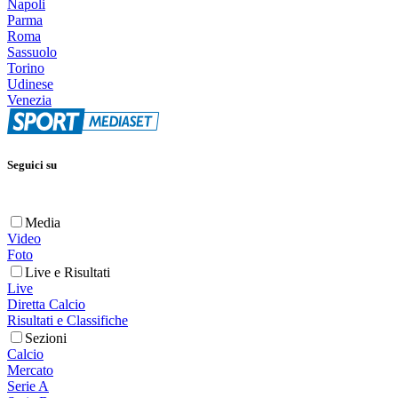
Napoli
Parma
Roma
Sassuolo
Torino
Udinese
Venezia
Seguici su
Media
Video
Foto
Live e Risultati
Live
Diretta Calcio
Risultati e Classifiche
Sezioni
Calcio
Mercato
Serie A