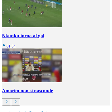
Nkunku torna al gol
01:34
Amorim non si nasconde