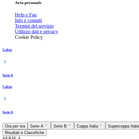
Area personale
Help e Faq
Info e contatti
Termini del servizio
Utilizzo dati e privacy
Cookie Policy
Calcio
Serie A
Calcio
Serie A
Ora per ora
Serie A
Serie B
Coppa Italia
Supercoppa Itali
Risultati e Classifiche
SERIE A