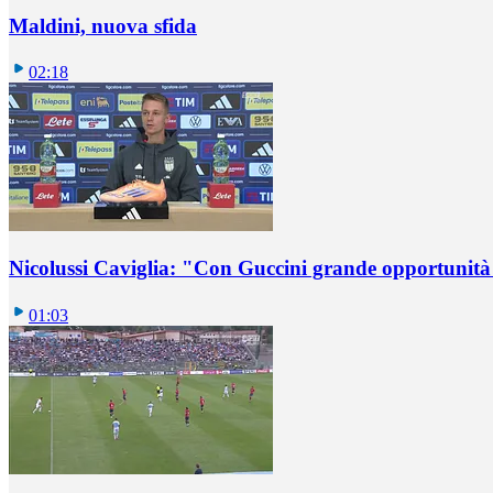
Maldini, nuova sfida
02:18
Nicolussi Caviglia: "Con Guccini grande opportunità 
01:03