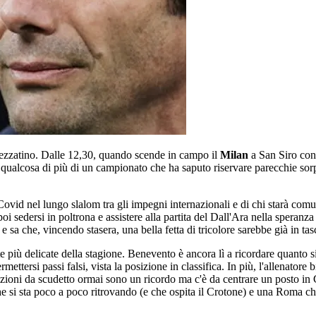
pezzatino. Dalle 12,30, quando scende in campo il
Milan
a San Siro con
 qualcosa di più di un campionato che ha saputo riservare parecchie sorp
il Covid nel lungo slalom tra gli impegni internazionali e di chi starà co
poi sedersi in poltrona e assistere alla partita del Dall'Ara nella speranza
 sa che, vincendo stasera, una bella fetta di tricolore sarebbe già in ta
te più delicate della stagione. Benevento è ancora lì a ricordare quanto s
mettersi passi falsi, vista la posizione in classifica. In più, l'allenator
mbizioni da scudetto ormai sono un ricordo ma c'è da centrare un posto 
che si sta poco a poco ritrovando (e che ospita il Crotone) e una Roma c