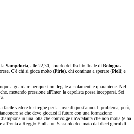
 la
Sampdoria
, alle 22,30, l'orario del fischio finale di
Bologna-
rese. C'è chi si gioca molto (
Pirlo
), chi continua a sperare (
Pioli
) e
munque a guardare per questioni legate a isolamenti e quarantene. Nel
 che, mettendo pressione all'Inter, la capolista possa incepparsi. Sei
sca.
ia facile vedere le streghe per la Juve di quest'anno. Il problema, però,
e bianconero sa che deve giocarsi il futuro con una formazione
in Champions in una lotta che coinvolge un'Atalanta che non molla (e ha
he affronta a Reggio Emilia un Sassuolo decimato dai dieci giorni di