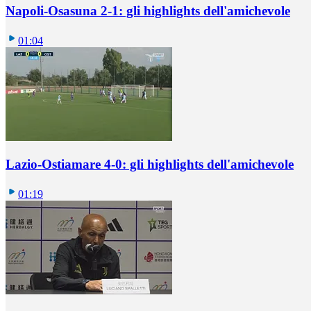
Napoli-Osasuna 2-1: gli highlights dell'amichevole
01:04
Lazio-Ostiamare 4-0: gli highlights dell'amichevole
01:19