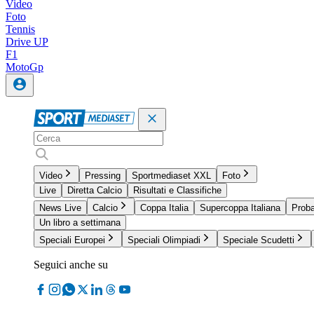
Video
Foto
Tennis
Drive UP
F1
MotoGp
Video
Pressing
Sportmediaset XXL
Foto
Live
Diretta Calcio
Risultati e Classifiche
News Live
Calcio
Coppa Italia
Supercoppa Italiana
Proba
Un libro a settimana
Speciali Europei
Speciali Olimpiadi
Speciale Scudetti
Seguici anche su