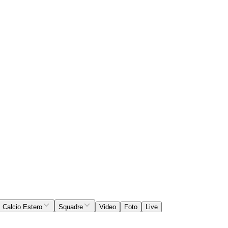
Calcio Estero
Squadre
Video
Foto
Live