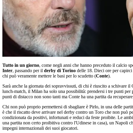
Tutto in un giorno
, come negli anni che hanno preceduto il calcio s
Inter
, passando per il
derby di Torino
delle 18. Dieci ore per capirci
chi può veramente mettere le basi per lo scudetto (
Conte
).
Sarà anche la giornata dei sopravvissuti, di chi è riuscito a schivare 
lunch-match, il Milan ha solo una possibilità: prendersi i tre punti per 
punti di distacco non sono tanti ma Conte ha una partita da recuperare e
Chi non può proprio permettersi di sbagliare è Pirlo, in una delle parti
è che il riscatto deve arrivare nel derby contro un Toro che non può per
condizionata da positivi, infortunati e reduci da feste proibite. Le a
una partita non certo proibitiva contro l'Udinese in casa), un Napoli 
impegni internazionali dei suoi giocatori.