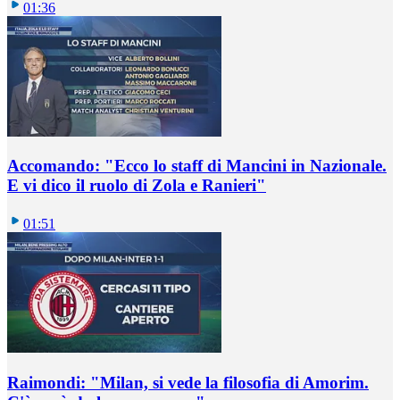
01:36
Accomando: "Ecco lo staff di Mancini in Nazionale.
E vi dico il ruolo di Zola e Ranieri"
01:51
Raimondi: "Milan, si vede la filosofia di Amorim.