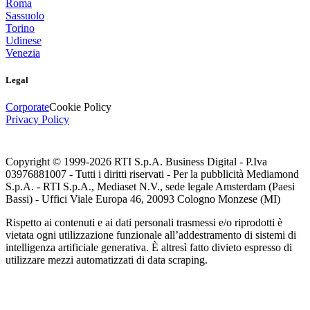
Roma
Sassuolo
Torino
Udinese
Venezia
Legal
Corporate
Cookie Policy
Privacy Policy
Copyright © 1999-
2026
RTI S.p.A. Business Digital - P.Iva
03976881007 - Tutti i diritti riservati - Per la pubblicità Mediamond
S.p.A. - RTI S.p.A., Mediaset N.V., sede legale Amsterdam (Paesi
Bassi) - Uffici Viale Europa 46, 20093 Cologno Monzese (MI)
Rispetto ai contenuti e ai dati personali trasmessi e/o riprodotti è
vietata ogni utilizzazione funzionale all’addestramento di sistemi di
intelligenza artificiale generativa. È altresì fatto divieto espresso di
utilizzare mezzi automatizzati di data scraping.