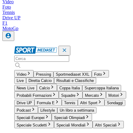
Video
Foto
Tennis
Drive UP
F1
MotoGp
Video
Pressing
Sportmediaset XXL
Foto
Live
Diretta Calcio
Risultati e Classifiche
News Live
Calcio
Coppa Italia
Supercoppa Italiana
Probabili Formazioni
Squadre
Mercato
Motori
Drive UP
Formula E
Tennis
Altri Sport
Sondaggi
Podcast
Lifestyle
Un libro a settimana
Speciali Europei
Speciali Olimpiadi
Speciale Scudetti
Speciali Mondiali
Altri Speciali