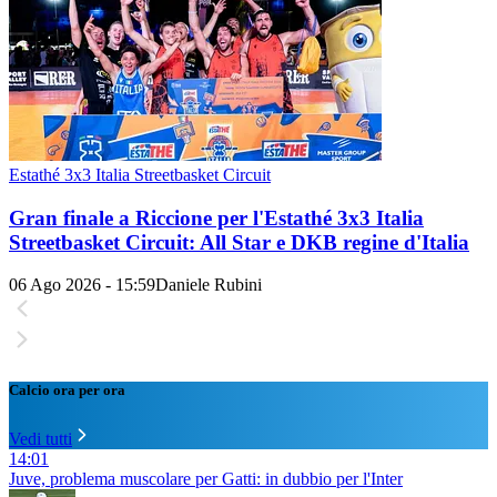
Estathé 3x3 Italia Streetbasket Circuit
Gran finale a Riccione per l'Estathé 3x3 Italia
Streetbasket Circuit: All Star e DKB regine d'Italia
06 Ago 2026 - 15:59
Daniele Rubini
Calcio ora per ora
Vedi tutti
14:01
Juve, problema muscolare per Gatti: in dubbio per l'Inter