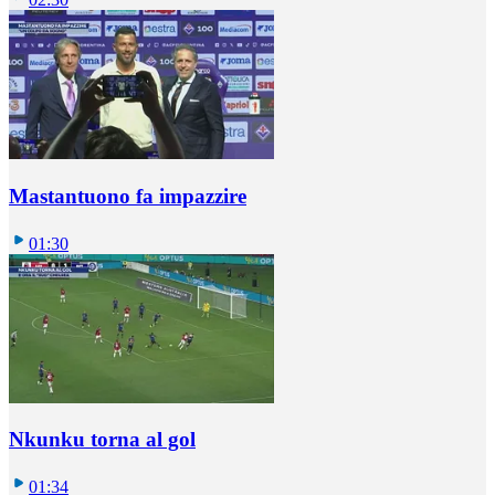
Mastantuono fa impazzire
01:30
Nkunku torna al gol
01:34