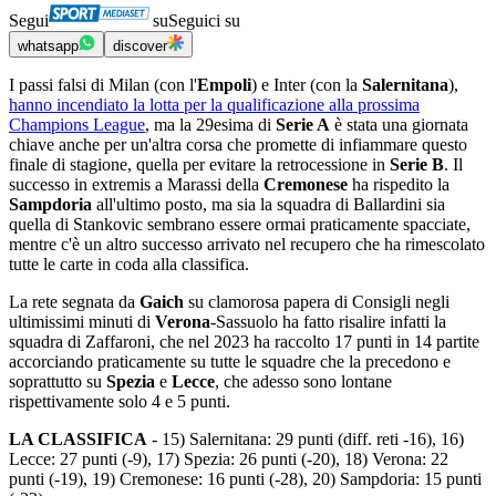
Segui
su
Seguici su
whatsapp
discover
I passi falsi di Milan (con l'
Empoli
) e Inter (con la
Salernitana
),
hanno incendiato la lotta per la qualificazione alla prossima
Champions League
, ma la 29esima di
Serie A
è stata una giornata
chiave anche per un'altra corsa che promette di infiammare questo
finale di stagione, quella per evitare la retrocessione in
Serie B
. Il
successo in extremis a Marassi della
Cremonese
ha rispedito la
Sampdoria
all'ultimo posto, ma sia la squadra di Ballardini sia
quella di Stankovic sembrano essere ormai praticamente spacciate,
mentre c'è un altro successo arrivato nel recupero che ha rimescolato
tutte le carte in coda alla classifica.
La rete segnata da
Gaich
su clamorosa papera di Consigli negli
ultimissimi minuti di
Verona
-Sassuolo ha fatto risalire infatti la
squadra di Zaffaroni, che nel 2023 ha raccolto 17 punti in 14 partite
accorciando praticamente su tutte le squadre che la precedono e
soprattutto su
Spezia
e
Lecce
, che adesso sono lontane
rispettivamente solo 4 e 5 punti.
LA CLASSIFICA
- 15) Salernitana: 29 punti (diff. reti -16), 16)
Lecce: 27 punti (-9), 17) Spezia: 26 punti (-20), 18) Verona: 22
punti (-19), 19) Cremonese: 16 punti (-28), 20) Sampdoria: 15 punti