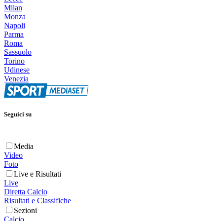
Milan
Monza
Napoli
Parma
Roma
Sassuolo
Torino
Udinese
Venezia
Seguici su
Media
Video
Foto
Live e Risultati
Live
Diretta Calcio
Risultati e Classifiche
Sezioni
Calcio