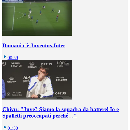
Domani c'è Juventus-Inter
00:59
Chivu: "Juve? Siamo la squadra da battere! Io e
Spalletti preoccupati perché…"
01:30