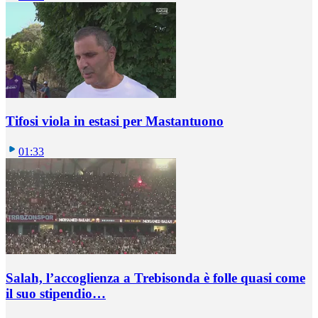
Tifosi viola in estasi per Mastantuono
01:33
Salah, l’accoglienza a Trebisonda è folle quasi come
il suo stipendio…