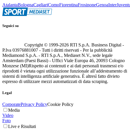
Atalanta
Bologna
Cagliari
Como
Fiorentina
Frosinone
Genoa
Inter
Juvent
Seguici su
Copyright © 1999-
2026
RTI S.p.A. Business Digital -
P.Iva 03976881007 - Tutti i diritti riservati - Per la pubblicità
Mediamond S.p.A. - RTI S.p.A., Mediaset N.V., sede legale
Amsterdam (Paesi Bassi) - Uffici Viale Europa 46, 20093 Cologno
Monzese (MI)
Rispetto ai contenuti e ai dati personali trasmessi e/o
riprodotti è vietata ogni utilizzazione funzionale all’addestramento di
sistemi di intelligenza artificiale generativa. È altresì fatto divieto
espresso di utilizzare mezzi automatizzati di data scraping.
Legal
Corporate
Privacy Policy
Cookie Policy
Media
Video
Foto
Live e Risultati