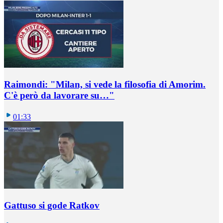
Raimondi: "Milan, si vede la filosofia di Amorim.
C'è però da lavorare su…"
01:33
Gattuso si gode Ratkov