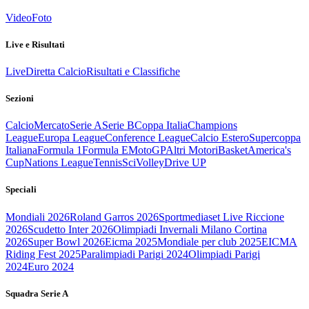
Video
Foto
Live e Risultati
Live
Diretta Calcio
Risultati e Classifiche
Sezioni
Calcio
Mercato
Serie A
Serie B
Coppa Italia
Champions
League
Europa League
Conference League
Calcio Estero
Supercoppa
Italiana
Formula 1
Formula E
MotoGP
Altri Motori
Basket
America's
Cup
Nations League
Tennis
Sci
Volley
Drive UP
Speciali
Mondiali 2026
Roland Garros 2026
Sportmediaset Live Riccione
2026
Scudetto Inter 2026
Olimpiadi Invernali Milano Cortina
2026
Super Bowl 2026
Eicma 2025
Mondiale per club 2025
EICMA
Riding Fest 2025
Paralimpiadi Parigi 2024
Olimpiadi Parigi
2024
Euro 2024
Squadra Serie A