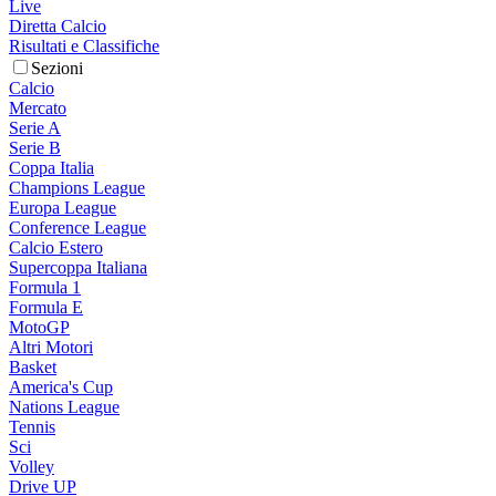
Live
Diretta Calcio
Risultati e Classifiche
Sezioni
Calcio
Mercato
Serie A
Serie B
Coppa Italia
Champions League
Europa League
Conference League
Calcio Estero
Supercoppa Italiana
Formula 1
Formula E
MotoGP
Altri Motori
Basket
America's Cup
Nations League
Tennis
Sci
Volley
Drive UP