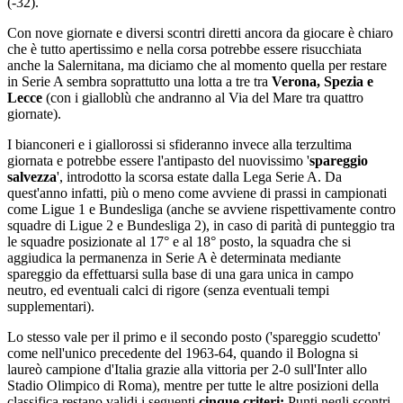
(-32).
Con nove giornate e diversi scontri diretti ancora da giocare è chiaro
che è tutto apertissimo e nella corsa potrebbe essere risucchiata
anche la Salernitana, ma diciamo che al momento quella per restare
in Serie A sembra soprattutto una lotta a tre tra
Verona, Spezia e
Lecce
(con i gialloblù che andranno al Via del Mare tra quattro
giornate).
I bianconeri e i giallorossi si sfideranno invece alla terzultima
giornata e potrebbe essere l'antipasto del nuovissimo '
spareggio
salvezza
', introdotto la scorsa estate dalla Lega Serie A. Da
quest'anno infatti, più o meno come avviene di prassi in campionati
come Ligue 1 e Bundesliga (anche se avviene rispettivamente contro
squadre di Ligue 2 e Bundesliga 2), in caso di parità di punteggio tra
le squadre posizionate al 17° e al 18° posto, la squadra che si
aggiudica la permanenza in Serie A è determinata mediante
spareggio da effettuarsi sulla base di una gara unica in campo
neutro, ed eventuali calci di rigore (senza eventuali tempi
supplementari).
Lo stesso vale per il primo e il secondo posto ('spareggio scudetto'
come nell'unico precedente del 1963-64, quando il Bologna si
laureò campione d'Italia grazie alla vittoria per 2-0 sull'Inter allo
Stadio Olimpico di Roma), mentre per tutte le altre posizioni della
classifica restano validi i seguenti
cinque criteri:
Punti negli scontri