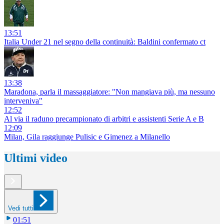
13:51
Italia Under 21 nel segno della continuità: Baldini confermato ct
13:38
Maradona, parla il massaggiatore: "Non mangiava più, ma nessuno
interveniva"
12:52
Al via il raduno precampionato di arbitri e assistenti Serie A e B
12:09
Milan, Gila raggiunge Pulisic e Gimenez a Milanello
Ultimi video
Vedi tutti
01:51