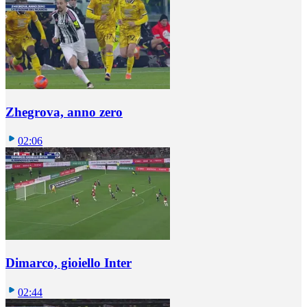
Zhegrova, anno zero
02:06
Dimarco, gioiello Inter
02:44