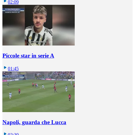
02:09
Piccole star in serie A
01:45
Napoli, guarda che Lucca
02:30