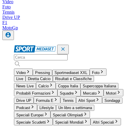
Video
Foto
Tennis
Drive UP
F1
MotoGp
Video
Pressing
Sportmediaset XXL
Foto
Live
Diretta Calcio
Risultati e Classifiche
News Live
Calcio
Coppa Italia
Supercoppa Italiana
Probabili Formazioni
Squadre
Mercato
Motori
Drive UP
Formula E
Tennis
Altri Sport
Sondaggi
Podcast
Lifestyle
Un libro a settimana
Speciali Europei
Speciali Olimpiadi
Speciale Scudetti
Speciali Mondiali
Altri Speciali