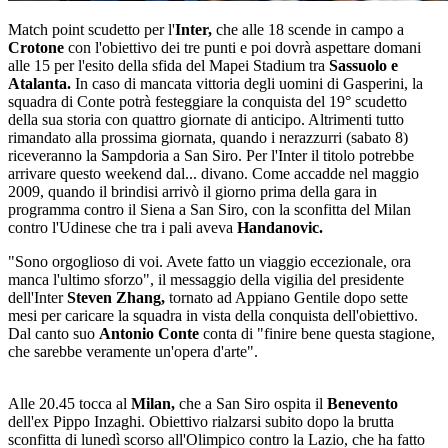
Match point scudetto per l'
Inter,
che alle 18 scende in campo a
Crotone
con l'obiettivo dei tre punti e poi dovrà aspettare domani
alle 15 per l'esito della sfida del Mapei Stadium tra
Sassuolo e
Atalanta.
In caso di mancata vittoria degli uomini di Gasperini, la
squadra di Conte potrà festeggiare la conquista del 19° scudetto
della sua storia con quattro giornate di anticipo. Altrimenti tutto
rimandato alla prossima giornata, quando i nerazzurri (sabato 8)
riceveranno la Sampdoria a San Siro. Per l'Inter il titolo potrebbe
arrivare questo weekend dal... divano. Come accadde nel maggio
2009, quando il brindisi arrivò il giorno prima della gara in
programma contro il Siena a San Siro, con la sconfitta del Milan
contro l'Udinese che tra i pali aveva
Handanovic.
"Sono orgoglioso di voi. Avete fatto un viaggio eccezionale, ora
manca l'ultimo sforzo", il messaggio della vigilia del presidente
dell'Inter
Steven Zhang,
tornato ad Appiano Gentile dopo sette
mesi per caricare la squadra in vista della conquista dell'obiettivo.
Dal canto suo
Antonio Conte
conta di "finire bene questa stagione,
che sarebbe veramente un'opera d'arte".
Alle 20.45 tocca al
Milan,
che a San Siro ospita il
Benevento
dell'ex Pippo Inzaghi. Obiettivo rialzarsi subito dopo la brutta
sconfitta di lunedì scorso all'Olimpico contro la Lazio, che ha fatto