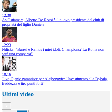
12:30
As Ostiamare, Alberto De Rossi è il nuovo presidente del club di
proprietà del figlio Daniele
12:23
Ndicka: "Baresi e Ramos i miei idoli. Champions? La Roma non
sarà una comparsa"
10:16
Juve, Pjanic garantisce per Alajbegovic: "Investimento alla Dybala,
freddezza e tiro punti forti"
Ultimi video