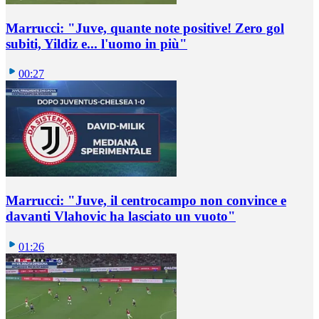
Marrucci: "Juve, quante note positive! Zero gol
subiti, Yildiz e... l'uomo in più"
00:27
Marrucci: "Juve, il centrocampo non convince e
davanti Vlahovic ha lasciato un vuoto"
01:26