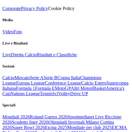
Corporate
Privacy Policy
Cookie Policy
Media
Video
Foto
Live e Risultati
Live
Diretta Calcio
Risultati e Classifiche
Sezioni
Calcio
Mercato
Serie A
Serie B
Coppa Italia
Champions
League
Europa League
Conference League
Calcio Estero
Supercoppa
Italiana
Formula 1
Formula E
MotoGP
Altri Motori
Basket
America's
Cup
Nations League
Tennis
Sci
Volley
Drive UP
Speciali
Mondiali 2026
Roland Garros 2026
Sportmediaset Live Riccione
2026
Scudetto Inter 2026
Olimpiadi Invernali Milano Cortina
2026
Super Bowl 2026
Eicma 2025
Mondiale per club 2025
EICMA