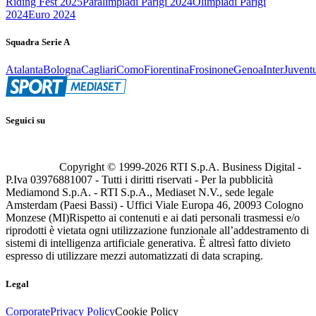
Riding Fest 2025
Paralimpiadi Parigi 2024
Olimpiadi Parigi
2024
Euro 2024
Squadra Serie A
Atalanta
Bologna
Cagliari
Como
Fiorentina
Frosinone
Genoa
Inter
Juvent
Seguici su
Copyright © 1999-
2026
RTI S.p.A. Business Digital -
P.Iva 03976881007 - Tutti i diritti riservati - Per la pubblicità
Mediamond S.p.A. - RTI S.p.A., Mediaset N.V., sede legale
Amsterdam (Paesi Bassi) - Uffici Viale Europa 46, 20093 Cologno
Monzese (MI)
Rispetto ai contenuti e ai dati personali trasmessi e/o
riprodotti è vietata ogni utilizzazione funzionale all’addestramento di
sistemi di intelligenza artificiale generativa. È altresì fatto divieto
espresso di utilizzare mezzi automatizzati di data scraping.
Legal
Corporate
Privacy Policy
Cookie Policy