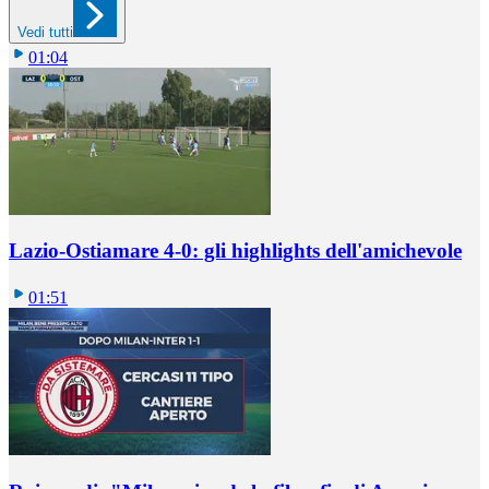
Vedi tutti
01:04
Lazio-Ostiamare 4-0: gli highlights dell'amichevole
01:51