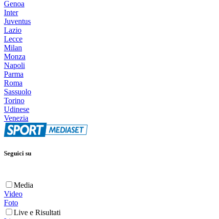
Genoa
Inter
Juventus
Lazio
Lecce
Milan
Monza
Napoli
Parma
Roma
Sassuolo
Torino
Udinese
Venezia
Seguici su
Media
Video
Foto
Live e Risultati