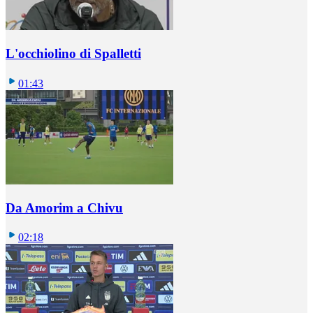
L'occhiolino di Spalletti
01:43
Da Amorim a Chivu
02:18