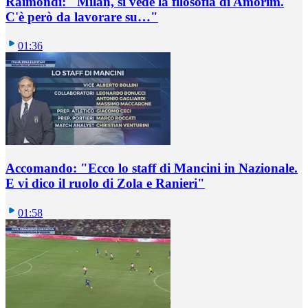
Raimondi: "Milan, si vede la filosofia di Amorim.
C'è però da lavorare su…"
01:36
Accomando: "Ecco lo staff di Mancini in Nazionale.
E vi dico il ruolo di Zola e Ranieri"
01:58