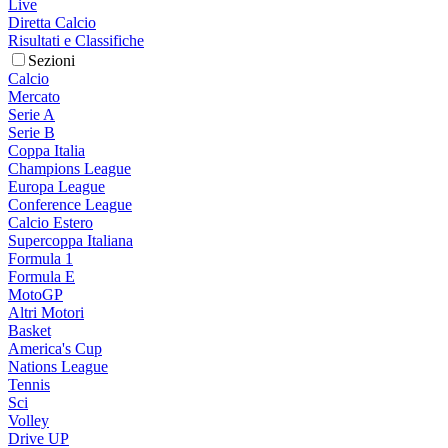
Live
Diretta Calcio
Risultati e Classifiche
Sezioni
Calcio
Mercato
Serie A
Serie B
Coppa Italia
Champions League
Europa League
Conference League
Calcio Estero
Supercoppa Italiana
Formula 1
Formula E
MotoGP
Altri Motori
Basket
America's Cup
Nations League
Tennis
Sci
Volley
Drive UP