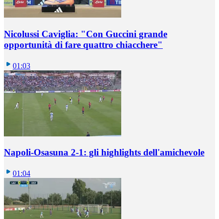
Nicolussi Caviglia: "Con Guccini grande
opportunità di fare quattro chiacchere"
01:03
Napoli-Osasuna 2-1: gli highlights dell'amichevole
01:04