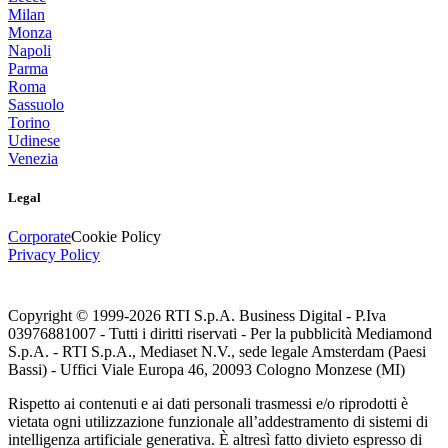
Milan
Monza
Napoli
Parma
Roma
Sassuolo
Torino
Udinese
Venezia
Legal
Corporate
Cookie Policy
Privacy Policy
Copyright © 1999-
2026
RTI S.p.A. Business Digital - P.Iva
03976881007 - Tutti i diritti riservati - Per la pubblicità Mediamond
S.p.A. - RTI S.p.A., Mediaset N.V., sede legale Amsterdam (Paesi
Bassi) - Uffici Viale Europa 46, 20093 Cologno Monzese (MI)
Rispetto ai contenuti e ai dati personali trasmessi e/o riprodotti è
vietata ogni utilizzazione funzionale all’addestramento di sistemi di
intelligenza artificiale generativa. È altresì fatto divieto espresso di