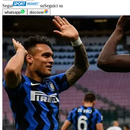
Segui
su
Seguici su
whatsapp
discover