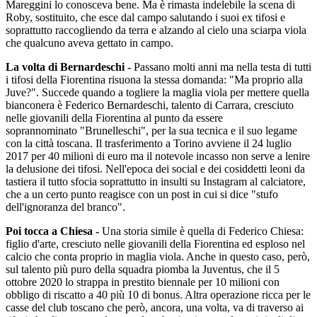
Mareggini lo conosceva bene. Ma è rimasta indelebile la scena di
Roby, sostituito, che esce dal campo salutando i suoi ex tifosi e
soprattutto raccogliendo da terra e alzando al cielo una sciarpa viola
che qualcuno aveva gettato in campo.
La volta di Bernardeschi -
Passano molti anni ma nella testa di tutti
i tifosi della Fiorentina risuona la stessa domanda: "Ma proprio alla
Juve?". Succede quando a togliere la maglia viola per mettere quella
bianconera è Federico Bernardeschi, talento di Carrara, cresciuto
nelle giovanili della Fiorentina al punto da essere
soprannominato "Brunelleschi", per la sua tecnica e il suo legame
con la città toscana. Il trasferimento a Torino avviene il 24 luglio
2017 per 40 milioni di euro ma il notevole incasso non serve a lenire
la delusione dei tifosi. Nell'epoca dei social e dei cosiddetti leoni da
tastiera il tutto sfocia soprattutto in insulti su Instagram al calciatore,
che a un certo punto reagisce con un post in cui si dice "stufo
dell'ignoranza del branco".
Poi tocca a Chiesa -
Una storia simile è quella di Federico Chiesa:
figlio d'arte, cresciuto nelle giovanili della Fiorentina ed esploso nel
calcio che conta proprio in maglia viola. Anche in questo caso, però,
sul talento più puro della squadra piomba la Juventus, che il 5
ottobre 2020 lo strappa in prestito biennale per 10 milioni con
obbligo di riscatto a 40 più 10 di bonus. Altra operazione ricca per le
casse del club toscano che però, ancora, una volta, va di traverso ai