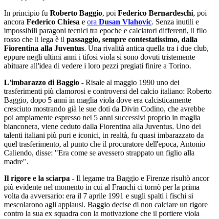
In principio fu
Roberto Baggio
, poi
Federico Bernardeschi
, poi
ancora
Federico Chiesa
e
ora
Dusan Vlahovic
. Senza inutili e
impossibili paragoni tecnici tra epoche e calciatori differenti, il filo
rosso che li lega è il
passaggio, sempre contestatissimo, dalla
Fiorentina alla Juventus
. Una rivalità antica quella tra i due club,
eppure negli ultimi anni i tifosi viola si sono dovuti tristemente
abituare all'idea di vedere i loro pezzi pregiati finire a Torino.
L'imbarazzo di Baggio -
Risale al maggio 1990 uno dei
trasferimenti più clamorosi e controversi del calcio italiano: Roberto
Baggio, dopo 5 anni in maglia viola dove era calcisticamente
cresciuto mostrando già le sue doti da Divin Codino, che avrebbe
poi ampiamente espresso nei 5 anni successivi proprio in maglia
bianconera, viene ceduto dalla Fiorentina alla Juventus. Uno dei
talenti italiani più puri e iconici, in realtà, fu quasi imbarazzato da
quel trasferimento, al punto che il procuratore dell'epoca, Antonio
Caliendo, disse: "Era come se avessero strappato un figlio alla
madre".
Il rigore e la sciarpa -
Il legame tra Baggio e Firenze risultò ancor
più evidente nel momento in cui al Franchi ci tornò per la prima
volta da avversario: era il 7 aprile 1991 e sugli spalti i fischi si
mescolarono agli applausi. Baggio decise di non calciare un rigore
contro la sua ex squadra con la motivazione che il portiere viola