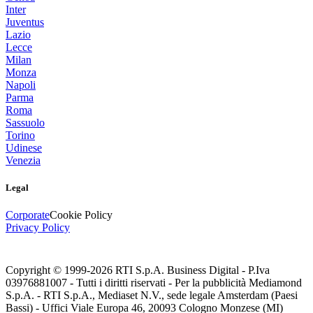
Inter
Juventus
Lazio
Lecce
Milan
Monza
Napoli
Parma
Roma
Sassuolo
Torino
Udinese
Venezia
Legal
Corporate
Cookie Policy
Privacy Policy
Copyright © 1999-
2026
RTI S.p.A. Business Digital - P.Iva
03976881007 - Tutti i diritti riservati - Per la pubblicità Mediamond
S.p.A. - RTI S.p.A., Mediaset N.V., sede legale Amsterdam (Paesi
Bassi) - Uffici Viale Europa 46, 20093 Cologno Monzese (MI)