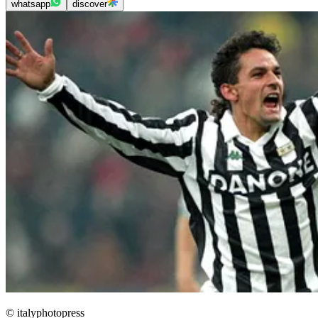
whatsapp
discover
© italyphotopress