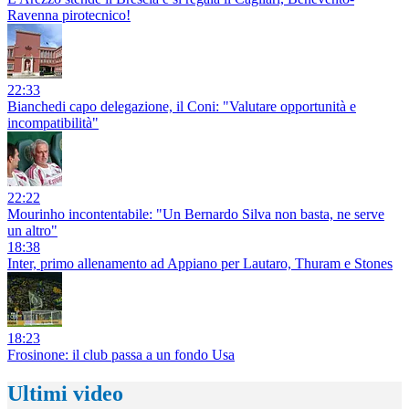
Ravenna pirotecnico!
22:33
Bianchedi capo delegazione, il Coni: "Valutare opportunità e
incompatibilità"
22:22
Mourinho incontentabile: "Un Bernardo Silva non basta, ne serve
un altro"
18:38
Inter, primo allenamento ad Appiano per Lautaro, Thuram e Stones
18:23
Frosinone: il club passa a un fondo Usa
Ultimi video