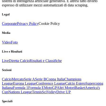
sistemi di intelligenza artificiale generativa. È altresì fatto divieto
espresso di utilizzare mezzi automatizzati di data scraping.
Legal
Corporate
Privacy Policy
Cookie Policy
Media
Video
Foto
Live e Risultati
Live
Diretta Calcio
Risultati e Classifiche
Sezioni
Calcio
Mercato
Serie A
Serie B
Coppa Italia
Champions
League
Europa League
Conference League
Calcio Estero
Supercoppa
Italiana
Formula 1
Formula E
MotoGP
Altri Motori
Basket
America's
Cup
Nations League
Tennis
Sci
Volley
Drive UP
Speciali