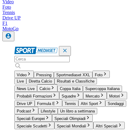
Video
Foto
Tennis
Drive UP
F1
MotoGp
Video
Pressing
Sportmediaset XXL
Foto
Live
Diretta Calcio
Risultati e Classifiche
News Live
Calcio
Coppa Italia
Supercoppa Italiana
Probabili Formazioni
Squadre
Mercato
Motori
Drive UP
Formula E
Tennis
Altri Sport
Sondaggi
Podcast
Lifestyle
Un libro a settimana
Speciali Europei
Speciali Olimpiadi
Speciale Scudetti
Speciali Mondiali
Altri Speciali