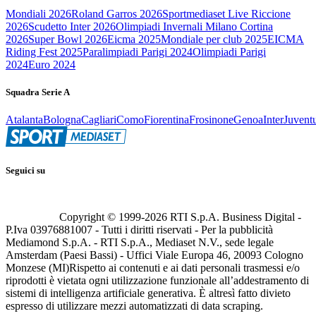
Mondiali 2026
Roland Garros 2026
Sportmediaset Live Riccione
2026
Scudetto Inter 2026
Olimpiadi Invernali Milano Cortina
2026
Super Bowl 2026
Eicma 2025
Mondiale per club 2025
EICMA
Riding Fest 2025
Paralimpiadi Parigi 2024
Olimpiadi Parigi
2024
Euro 2024
Squadra Serie A
Atalanta
Bologna
Cagliari
Como
Fiorentina
Frosinone
Genoa
Inter
Juvent
Seguici su
Copyright © 1999-
2026
RTI S.p.A. Business Digital -
P.Iva 03976881007 - Tutti i diritti riservati - Per la pubblicità
Mediamond S.p.A. - RTI S.p.A., Mediaset N.V., sede legale
Amsterdam (Paesi Bassi) - Uffici Viale Europa 46, 20093 Cologno
Monzese (MI)
Rispetto ai contenuti e ai dati personali trasmessi e/o
riprodotti è vietata ogni utilizzazione funzionale all’addestramento di
sistemi di intelligenza artificiale generativa. È altresì fatto divieto
espresso di utilizzare mezzi automatizzati di data scraping.