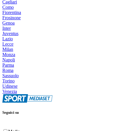
Cagliari
Como
Fiorentina
Frosinone
Genoa
Inter
Juventus
Lazio
Lecce
Milan
Monza
Napoli
Parma
Roma
Sassuolo
Torino
Udinese
Venezia
Seguici su