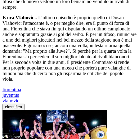
tifosi che di nuovo vedono un loro beniamino venduto ai rivali di
sempre.
E ora Vlahovic -
L’ultimo episodio è proprio quello di Dusan
Vlahovic: l'attaccante è, o per meglio dire, era il punto di forza di
una Fiorentina che stava fin qui disputando un ottimo campionato,
anche e soprattutto grazie ai gol del serbo. E per un tifoso, rinunciare
a uno dei migliori giocatori nel bel mezzo della stagione non è mai
piacevole. Figuriamoci se, ancora una volta, in testa ritorna quella
domanda: "Ma proprio alla Juve?". Si perché per la quarta volta la
Fiorentina sta per cedere il suo miglior talento ai rivali bianconeri.
Per la seconda volta in due anni, il presidente Commisso si rende
non proprio popolare con una mossa che porterà pure valanghe di
milioni ma che di certo non gli risparmia le critiche del popolo
viola.
fiorentina
juventus
vlahovic
classifica