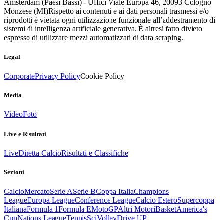
Amsterdam (Paesi Bassi) - Uffici Viale Europa 46, 20093 Cologno
Monzese (MI)
Rispetto ai contenuti e ai dati personali trasmessi e/o
riprodotti è vietata ogni utilizzazione funzionale all’addestramento di
sistemi di intelligenza artificiale generativa. È altresì fatto divieto
espresso di utilizzare mezzi automatizzati di data scraping.
Legal
Corporate
Privacy Policy
Cookie Policy
Media
Video
Foto
Live e Risultati
Live
Diretta Calcio
Risultati e Classifiche
Sezioni
Calcio
Mercato
Serie A
Serie B
Coppa Italia
Champions
League
Europa League
Conference League
Calcio Estero
Supercoppa
Italiana
Formula 1
Formula E
MotoGP
Altri Motori
Basket
America's
Cup
Nations League
Tennis
Sci
Volley
Drive UP