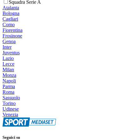
Squadra Serie A
Atalanta
Bologna
Cagliari
Como
Fiorentina
Frosinone
Genoa
Inter
Juventus
Lazio
Lecce
Milan
Monza
Napoli
Parma
Roma
Sassuolo
Torino
Udinese
Venezia
Seguici su