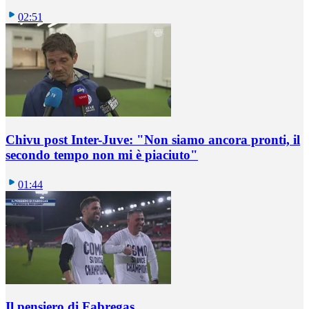
02:51
Chivu post Inter-Juve: "Non siamo ancora pronti, il
secondo tempo non mi è piaciuto"
01:44
Il pensiero di Fabregas