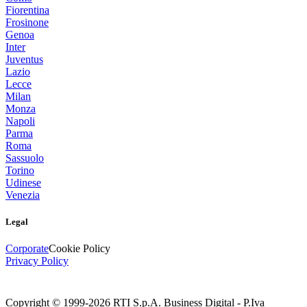
Fiorentina
Frosinone
Genoa
Inter
Juventus
Lazio
Lecce
Milan
Monza
Napoli
Parma
Roma
Sassuolo
Torino
Udinese
Venezia
Legal
Corporate
Cookie Policy
Privacy Policy
Copyright © 1999-
2026
RTI S.p.A. Business Digital - P.Iva