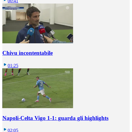
00:41
Chivu incontentabile
01:25
Napoli-Celta Vigo 1-1: guarda gli highlights
02:05