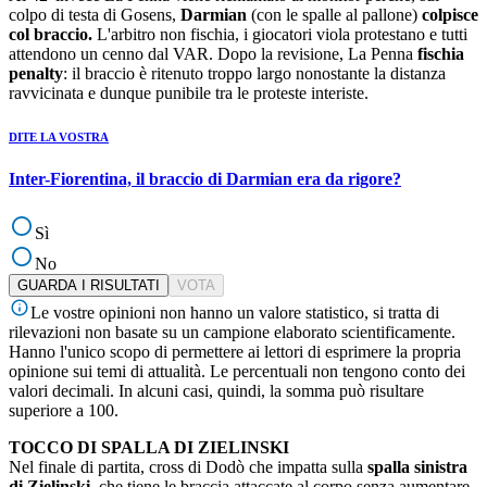
colpo di testa di Gosens,
Darmian
(con le spalle al pallone)
colpisce
col braccio.
L'arbitro non fischia, i giocatori viola protestano e tutti
attendono un cenno dal VAR. Dopo la revisione, La Penna
fischia
penalty
: il braccio è ritenuto troppo largo nonostante la distanza
ravvicinata e dunque punibile tra le proteste interiste.
DITE LA VOSTRA
Inter-Fiorentina, il braccio di Darmian era da rigore?
Sì
No
GUARDA I RISULTATI
VOTA
Le vostre opinioni non hanno un valore statistico, si tratta di
rilevazioni non basate su un campione elaborato scientificamente.
Hanno l'unico scopo di permettere ai lettori di esprimere la propria
opinione sui temi di attualità. Le percentuali non tengono conto dei
valori decimali. In alcuni casi, quindi, la somma può risultare
superiore a 100.
TOCCO DI SPALLA DI ZIELINSKI
Nel finale di partita, cross di Dodò che impatta sulla
spalla sinistra
di Zielinski
, che tiene le braccia attaccate al corpo senza aumentare