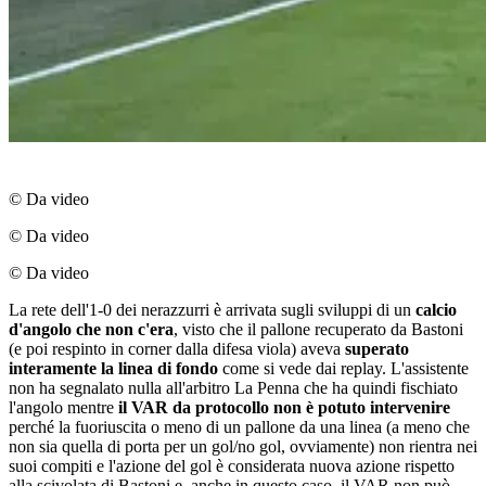
© Da video
© Da video
© Da video
La rete dell'1-0 dei nerazzurri è arrivata sugli sviluppi di un
calcio
d'angolo che non c'era
, visto che il pallone recuperato da Bastoni
(e poi respinto in corner dalla difesa viola) aveva
superato
interamente la linea di fondo
come si vede dai replay. L'assistente
non ha segnalato nulla all'arbitro La Penna che ha quindi fischiato
l'angolo mentre
il VAR da protocollo non è potuto intervenire
perché la fuoriuscita o meno di un pallone da una linea (a meno che
non sia quella di porta per un gol/no gol, ovviamente) non rientra nei
suoi compiti e l'azione del gol è considerata nuova azione rispetto
alla scivolata di Bastoni e, anche in questo caso, il VAR non può