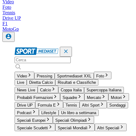
Video
Foto
Tennis
Drive UP
F1
MotoGp
Video
Pressing
Sportmediaset XXL
Foto
Live
Diretta Calcio
Risultati e Classifiche
News Live
Calcio
Coppa Italia
Supercoppa Italiana
Probabili Formazioni
Squadre
Mercato
Motori
Drive UP
Formula E
Tennis
Altri Sport
Sondaggi
Podcast
Lifestyle
Un libro a settimana
Speciali Europei
Speciali Olimpiadi
Speciale Scudetti
Speciali Mondiali
Altri Speciali