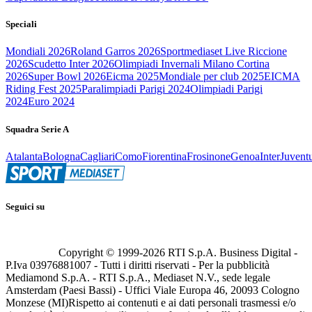
Speciali
Mondiali 2026
Roland Garros 2026
Sportmediaset Live Riccione
2026
Scudetto Inter 2026
Olimpiadi Invernali Milano Cortina
2026
Super Bowl 2026
Eicma 2025
Mondiale per club 2025
EICMA
Riding Fest 2025
Paralimpiadi Parigi 2024
Olimpiadi Parigi
2024
Euro 2024
Squadra Serie A
Atalanta
Bologna
Cagliari
Como
Fiorentina
Frosinone
Genoa
Inter
Juvent
Seguici su
Copyright © 1999-
2026
RTI S.p.A. Business Digital -
P.Iva 03976881007 - Tutti i diritti riservati - Per la pubblicità
Mediamond S.p.A. - RTI S.p.A., Mediaset N.V., sede legale
Amsterdam (Paesi Bassi) - Uffici Viale Europa 46, 20093 Cologno
Monzese (MI)
Rispetto ai contenuti e ai dati personali trasmessi e/o