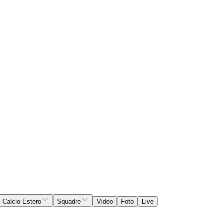
Calcio Estero
Squadre
Video
Foto
Live