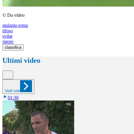
© Da video
atalanta-roma
tifoso
svilar
rigore
classifica
Ultimi video
Vedi tutti
01:30