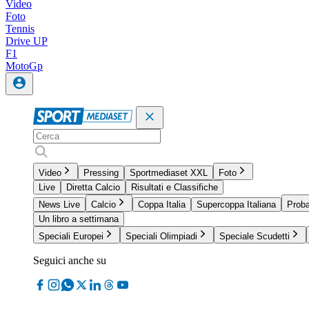
Video
Foto
Tennis
Drive UP
F1
MotoGp
Video
Pressing
Sportmediaset XXL
Foto
Live
Diretta Calcio
Risultati e Classifiche
News Live
Calcio
Coppa Italia
Supercoppa Italiana
Proba
Un libro a settimana
Speciali Europei
Speciali Olimpiadi
Speciale Scudetti
Seguici anche su