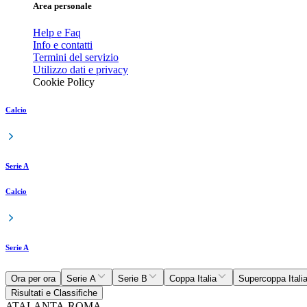
Area personale
Help e Faq
Info e contatti
Termini del servizio
Utilizzo dati e privacy
Cookie Policy
Calcio
Serie A
Calcio
Serie A
Ora per ora
Serie A
Serie B
Coppa Italia
Supercoppa Itali
Risultati e Classifiche
ATALANTA-ROMA