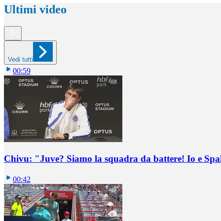
Ultimi video
Vedi tutti
00:59
Chivu: "Juve? Siamo la squadra da battere! Io e Spa
00:42