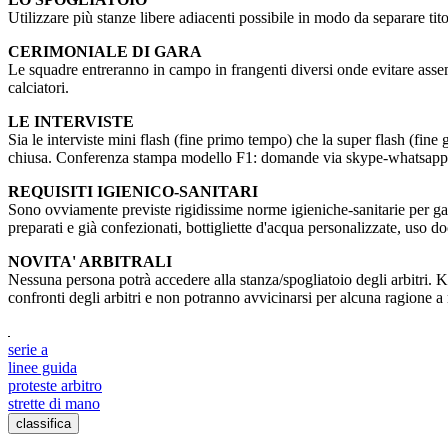
Utilizzare più stanze libere adiacenti possibile in modo da separare titol
CERIMONIALE DI GARA
Le squadre entreranno in campo in frangenti diversi onde evitare asse
calciatori.
LE INTERVISTE
Sia le interviste mini flash (fine primo tempo) che la super flash (fin
chiusa. Conferenza stampa modello F1: domande via skype-whatsapp, co
REQUISITI IGIENICO-SANITARI
Sono ovviamente previste rigidissime norme igieniche-sanitarie per garan
preparati e già confezionati, bottigliette d'acqua personalizzate, uso d
NOVITA' ARBITRALI
Nessuna persona potrà accedere alla stanza/spogliatoio degli arbitri. Ki
confronti degli arbitri e non potranno avvicinarsi per alcuna ragione a
serie a
linee guida
proteste arbitro
strette di mano
classifica