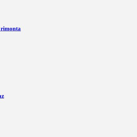
n rimonta
az