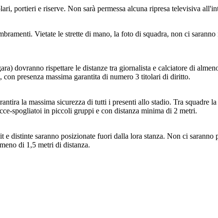
ari, portieri e riserve. Non sarà permessa alcuna ripresa televisiva all'in
mbramenti. Vietate le strette di mano, la foto di squadra, non ci sara
e gara) dovranno rispettare le distanze tra giornalista e calciatore di a
n presenza massima garantita di numero 3 titolari di diritto.
tira la massima sicurezza di tutti i presenti allo stadio. Tra squadre la 
occe-spogliatoi in piccoli gruppi e con distanza minima di 2 metri.
t e distinte saranno posizionate fuori dalla lora stanza. Non ci saranno pi
 meno di 1,5 metri di distanza.