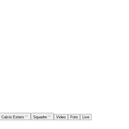
Calcio Estero
Squadre
Video
Foto
Live