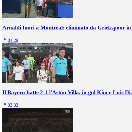
Arnaldi fuori a Montreal: eliminato da Griekspoor i
01:29
Il Bayern batte 2-1 l'Aston Villa, in gol Kim e Luis Di
03:33