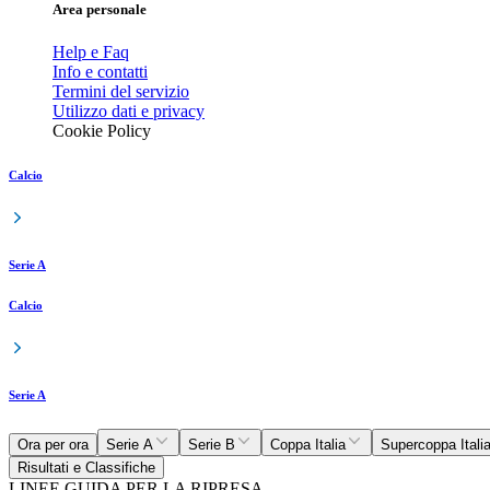
Area personale
Help e Faq
Info e contatti
Termini del servizio
Utilizzo dati e privacy
Cookie Policy
Calcio
Serie A
Calcio
Serie A
Ora per ora
Serie A
Serie B
Coppa Italia
Supercoppa Itali
Risultati e Classifiche
LINEE GUIDA PER LA RIPRESA