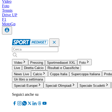
Video
Foto
Tennis
Drive UP
F1
MotoGp
Video
Pressing
Sportmediaset XXL
Foto
Live
Diretta Calcio
Risultati e Classifiche
News Live
Calcio
Coppa Italia
Supercoppa Italiana
Proba
Un libro a settimana
Speciali Europei
Speciali Olimpiadi
Speciale Scudetti
Seguici anche su