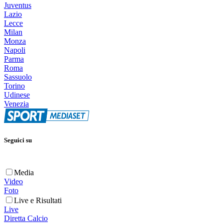
Juventus
Lazio
Lecce
Milan
Monza
Napoli
Parma
Roma
Sassuolo
Torino
Udinese
Venezia
Seguici su
Media
Video
Foto
Live e Risultati
Live
Diretta Calcio