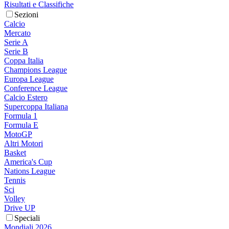
Risultati e Classifiche
Sezioni
Calcio
Mercato
Serie A
Serie B
Coppa Italia
Champions League
Europa League
Conference League
Calcio Estero
Supercoppa Italiana
Formula 1
Formula E
MotoGP
Altri Motori
Basket
America's Cup
Nations League
Tennis
Sci
Volley
Drive UP
Speciali
Mondiali 2026