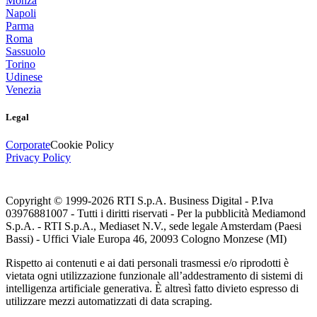
Monza
Napoli
Parma
Roma
Sassuolo
Torino
Udinese
Venezia
Legal
Corporate
Cookie Policy
Privacy Policy
Copyright © 1999-
2026
RTI S.p.A. Business Digital - P.Iva
03976881007 - Tutti i diritti riservati - Per la pubblicità Mediamond
S.p.A. - RTI S.p.A., Mediaset N.V., sede legale Amsterdam (Paesi
Bassi) - Uffici Viale Europa 46, 20093 Cologno Monzese (MI)
Rispetto ai contenuti e ai dati personali trasmessi e/o riprodotti è
vietata ogni utilizzazione funzionale all’addestramento di sistemi di
intelligenza artificiale generativa. È altresì fatto divieto espresso di
utilizzare mezzi automatizzati di data scraping.