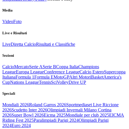
Media
Video
Foto
Live e Risultati
Live
Diretta Calcio
Risultati e Classifiche
Sezioni
Calcio
Mercato
Serie A
Serie B
Coppa Italia
Champions
League
Europa League
Conference League
Calcio Estero
Supercoppa
Italiana
Formula 1
Formula E
MotoGP
Altri Motori
Basket
America's
Cup
Nations League
Tennis
Sci
Volley
Drive UP
Speciali
Mondiali 2026
Roland Garros 2026
Sportmediaset Live Riccione
2026
Scudetto Inter 2026
Olimpiadi Invernali Milano Cortina
2026
Super Bowl 2026
Eicma 2025
Mondiale per club 2025
EICMA
Riding Fest 2025
Paralimpiadi Parigi 2024
Olimpiadi Parigi
2024
Euro 2024