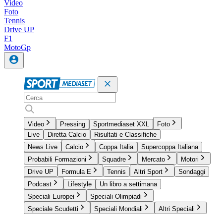
Video
Foto
Tennis
Drive UP
F1
MotoGp
Video
Pressing
Sportmediaset XXL
Foto
Live
Diretta Calcio
Risultati e Classifiche
News Live
Calcio
Coppa Italia
Supercoppa Italiana
Probabili Formazioni
Squadre
Mercato
Motori
Drive UP
Formula E
Tennis
Altri Sport
Sondaggi
Podcast
Lifestyle
Un libro a settimana
Speciali Europei
Speciali Olimpiadi
Speciale Scudetti
Speciali Mondiali
Altri Speciali