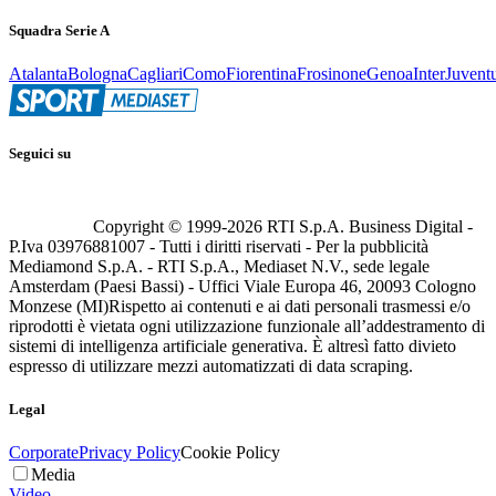
Squadra Serie A
Atalanta
Bologna
Cagliari
Como
Fiorentina
Frosinone
Genoa
Inter
Juvent
Seguici su
Copyright © 1999-
2026
RTI S.p.A. Business Digital -
P.Iva 03976881007 - Tutti i diritti riservati - Per la pubblicità
Mediamond S.p.A. - RTI S.p.A., Mediaset N.V., sede legale
Amsterdam (Paesi Bassi) - Uffici Viale Europa 46, 20093 Cologno
Monzese (MI)
Rispetto ai contenuti e ai dati personali trasmessi e/o
riprodotti è vietata ogni utilizzazione funzionale all’addestramento di
sistemi di intelligenza artificiale generativa. È altresì fatto divieto
espresso di utilizzare mezzi automatizzati di data scraping.
Legal
Corporate
Privacy Policy
Cookie Policy
Media
Video