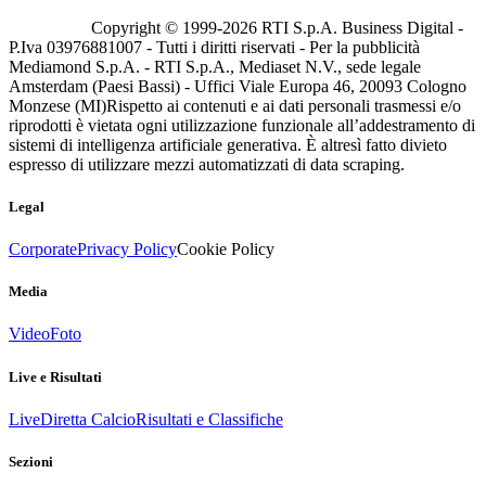
Copyright © 1999-
2026
RTI S.p.A. Business Digital -
P.Iva 03976881007 - Tutti i diritti riservati - Per la pubblicità
Mediamond S.p.A. - RTI S.p.A., Mediaset N.V., sede legale
Amsterdam (Paesi Bassi) - Uffici Viale Europa 46, 20093 Cologno
Monzese (MI)
Rispetto ai contenuti e ai dati personali trasmessi e/o
riprodotti è vietata ogni utilizzazione funzionale all’addestramento di
sistemi di intelligenza artificiale generativa. È altresì fatto divieto
espresso di utilizzare mezzi automatizzati di data scraping.
Legal
Corporate
Privacy Policy
Cookie Policy
Media
Video
Foto
Live e Risultati
Live
Diretta Calcio
Risultati e Classifiche
Sezioni