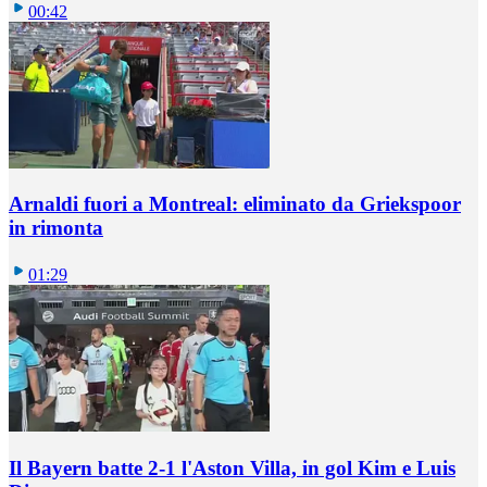
00:42
Arnaldi fuori a Montreal: eliminato da Griekspoor
in rimonta
01:29
Il Bayern batte 2-1 l'Aston Villa, in gol Kim e Luis