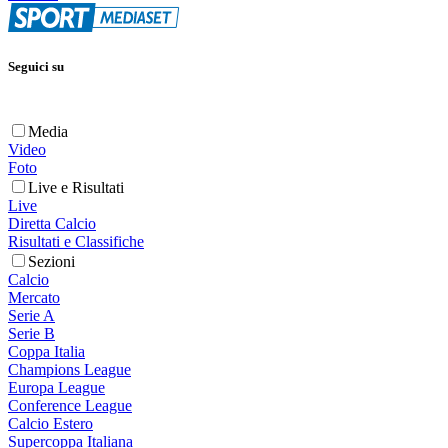
Seguici su
Media
Video
Foto
Live e Risultati
Live
Diretta Calcio
Risultati e Classifiche
Sezioni
Calcio
Mercato
Serie A
Serie B
Coppa Italia
Champions League
Europa League
Conference League
Calcio Estero
Supercoppa Italiana