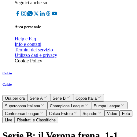
Seguici anche su
Area personale
Help e Faq
Info e contatti
Termini del servizio
Utilizzo dati e privacy
Cookie Policy
Calcio
Calcio
Ora per ora
Serie A
Serie B
Coppa Italia
Supercoppa Italiana
Champions League
Europa League
Conference League
Calcio Estero
Squadre
Video
Foto
Live
Risultati e Classifiche
Serie B: il Verona frena, 1-1