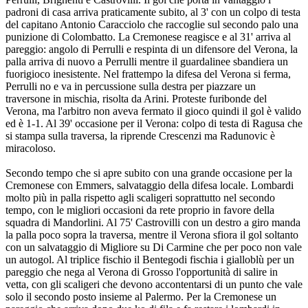
padroni di casa arriva praticamente subito, al 3' con un colpo di testa
del capitano Antonio Caracciolo che raccoglie sul secondo palo una
punizione di Colombatto. La Cremonese reagisce e al 31' arriva al
pareggio: angolo di Perrulli e respinta di un difensore del Verona, la
palla arriva di nuovo a Perrulli mentre il guardalinee sbandiera un
fuorigioco inesistente. Nel frattempo la difesa del Verona si ferma,
Perrulli no e va in percussione sulla destra per piazzare un
traversone in mischia, risolta da Arini. Proteste furibonde del
Verona, ma l'arbitro non aveva fermato il gioco quindi il gol è valido
ed è 1-1. Al 39' occasione per il Verona: colpo di testa di Ragusa che
si stampa sulla traversa, la riprende Crescenzi ma Radunovic è
miracoloso.
Secondo tempo che si apre subito con una grande occasione per la
Cremonese con Emmers, salvataggio della difesa locale. Lombardi
molto più in palla rispetto agli scaligeri soprattutto nel secondo
tempo, con le migliori occasioni da rete proprio in favore della
squadra di Mandorlini. Al 75' Castrovilli con un destro a giro manda
la palla poco sopra la traversa, mentre il Verona sfiora il gol soltanto
con un salvataggio di Migliore su Di Carmine che per poco non vale
un autogol. Al triplice fischio il Bentegodi fischia i gialloblù per un
pareggio che nega al Verona di Grosso l'opportunità di salire in
vetta, con gli scaligeri che devono accontentarsi di un punto che vale
solo il secondo posto insieme al Palermo. Per la Cremonese un