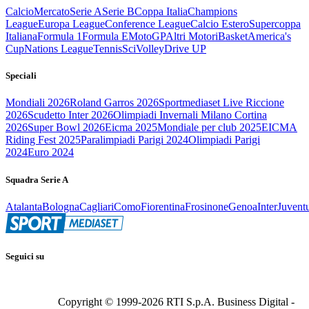
Calcio
Mercato
Serie A
Serie B
Coppa Italia
Champions
League
Europa League
Conference League
Calcio Estero
Supercoppa
Italiana
Formula 1
Formula E
MotoGP
Altri Motori
Basket
America's
Cup
Nations League
Tennis
Sci
Volley
Drive UP
Speciali
Mondiali 2026
Roland Garros 2026
Sportmediaset Live Riccione
2026
Scudetto Inter 2026
Olimpiadi Invernali Milano Cortina
2026
Super Bowl 2026
Eicma 2025
Mondiale per club 2025
EICMA
Riding Fest 2025
Paralimpiadi Parigi 2024
Olimpiadi Parigi
2024
Euro 2024
Squadra Serie A
Atalanta
Bologna
Cagliari
Como
Fiorentina
Frosinone
Genoa
Inter
Juvent
Seguici su
Copyright © 1999-
2026
RTI S.p.A. Business Digital -