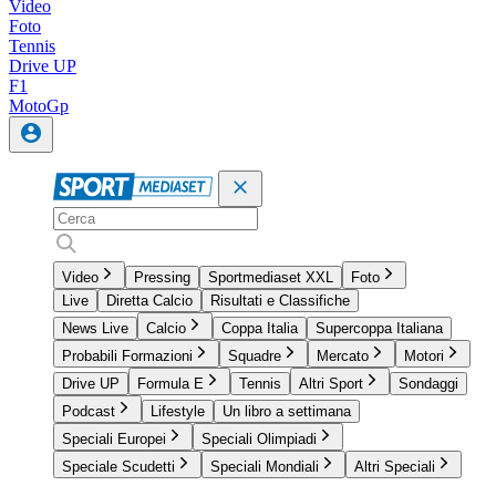
Video
Foto
Tennis
Drive UP
F1
MotoGp
Video
Pressing
Sportmediaset XXL
Foto
Live
Diretta Calcio
Risultati e Classifiche
News Live
Calcio
Coppa Italia
Supercoppa Italiana
Probabili Formazioni
Squadre
Mercato
Motori
Drive UP
Formula E
Tennis
Altri Sport
Sondaggi
Podcast
Lifestyle
Un libro a settimana
Speciali Europei
Speciali Olimpiadi
Speciale Scudetti
Speciali Mondiali
Altri Speciali