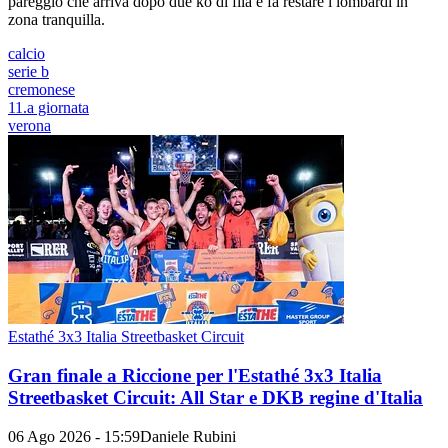
pareggio che arriva dopo due ko di fila e fa restare i lombardi in
zona tranquilla.
calcio
serie b
cremonese
11.a giornata
verona
Estathé 3x3 Italia Streetbasket Circuit
Gran finale a Riccione per l'Estathé 3x3 Italia
Streetbasket Circuit: All Star e DKB regine d'Italia
06 Ago 2026 - 15:59
Daniele Rubini