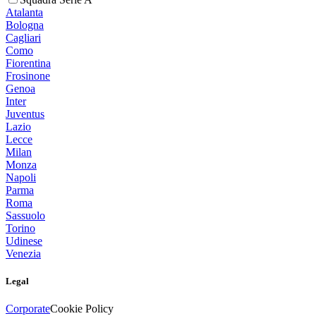
Atalanta
Bologna
Cagliari
Como
Fiorentina
Frosinone
Genoa
Inter
Juventus
Lazio
Lecce
Milan
Monza
Napoli
Parma
Roma
Sassuolo
Torino
Udinese
Venezia
Legal
Corporate
Cookie Policy