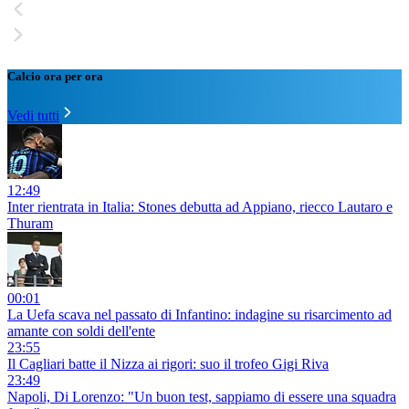
Calcio ora per ora
Vedi tutti
12:49
Inter rientrata in Italia: Stones debutta ad Appiano, riecco Lautaro e
Thuram
00:01
La Uefa scava nel passato di Infantino: indagine su risarcimento ad
amante con soldi dell'ente
23:55
Il Cagliari batte il Nizza ai rigori: suo il trofeo Gigi Riva
23:49
Napoli, Di Lorenzo: "Un buon test, sappiamo di essere una squadra