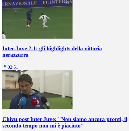
Inter-Juve 2-1: gli highlights della vittoria
nerazzurra
02:51
Chivu post Inter-Juve: "Non siamo ancora pronti, il
secondo tempo non mi è piaciuto"