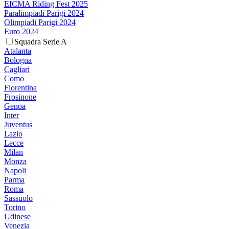
EICMA Riding Fest 2025
Paralimpiadi Parigi 2024
Olimpiadi Parigi 2024
Euro 2024
Squadra Serie A
Atalanta
Bologna
Cagliari
Como
Fiorentina
Frosinone
Genoa
Inter
Juventus
Lazio
Lecce
Milan
Monza
Napoli
Parma
Roma
Sassuolo
Torino
Udinese
Venezia