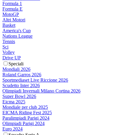
Formula 1
Formula E
MotoGP
Altri Motori
Basket
America's Cup
Nations League
Tennis
Sci
Volley
Drive UP
Speciali
Mondiali 2026
Roland Garros 2026
Sportmediaset Live Riccione 2026
Scudetto Inter 2026
Olimpiadi Invernali Milano Cortina 2026
Super Bowl 2026
Eicma 2025
Mondiale per club 2025
EICMA Riding Fest 2025
Paralimpiadi Parigi 2024
Olimpiadi Parigi 2024
Euro 2024
Squadra Serie A