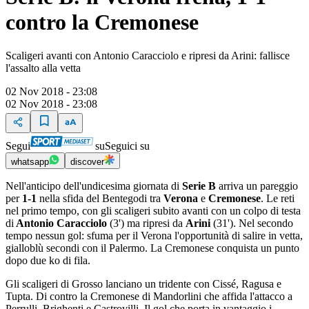
contro la Cremonese
Scaligeri avanti con Antonio Caracciolo e ripresi da Arini: fallisce
l'assalto alla vetta
02 Nov 2018 - 23:08
02 Nov 2018 - 23:08
Segui
su
Seguici su
whatsapp
discover
Nell'anticipo dell'undicesima giornata di
Serie B
arriva un pareggio
per
1-1
nella sfida del Bentegodi tra
Verona
e
Cremonese
. Le reti
nel primo tempo, con gli scaligeri subito avanti con un colpo di testa
di
Antonio Caracciolo
(3') ma ripresi da
Arini
(31'). Nel secondo
tempo nessun gol: sfuma per il Verona l'opportunità di salire in vetta,
gialloblù secondi con il Palermo. La Cremonese conquista un punto
dopo due ko di fila.
Gli scaligeri di Grosso lanciano un tridente con Cissé, Ragusa e
Tupta. Di contro la Cremonese di Mandorlini che affida l'attacco a
Perrulli, Brighenti e Castrovilli. Il gol che porta in vantaggio i