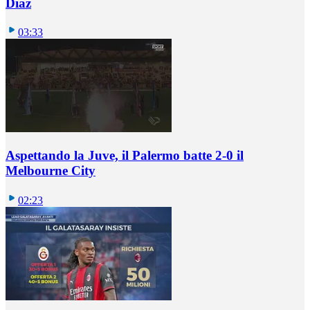
Diaz
03:33
Aspettando la Juve, il Palermo batte 2-0 il
Melbourne City
02:23