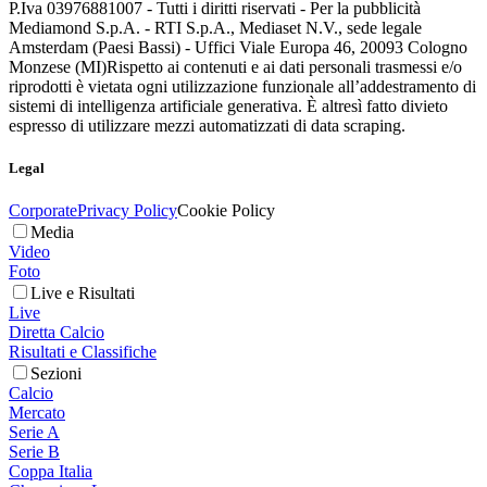
P.Iva 03976881007 - Tutti i diritti riservati - Per la pubblicità
Mediamond S.p.A. - RTI S.p.A., Mediaset N.V., sede legale
Amsterdam (Paesi Bassi) - Uffici Viale Europa 46, 20093 Cologno
Monzese (MI)
Rispetto ai contenuti e ai dati personali trasmessi e/o
riprodotti è vietata ogni utilizzazione funzionale all’addestramento di
sistemi di intelligenza artificiale generativa. È altresì fatto divieto
espresso di utilizzare mezzi automatizzati di data scraping.
Legal
Corporate
Privacy Policy
Cookie Policy
Media
Video
Foto
Live e Risultati
Live
Diretta Calcio
Risultati e Classifiche
Sezioni
Calcio
Mercato
Serie A
Serie B
Coppa Italia