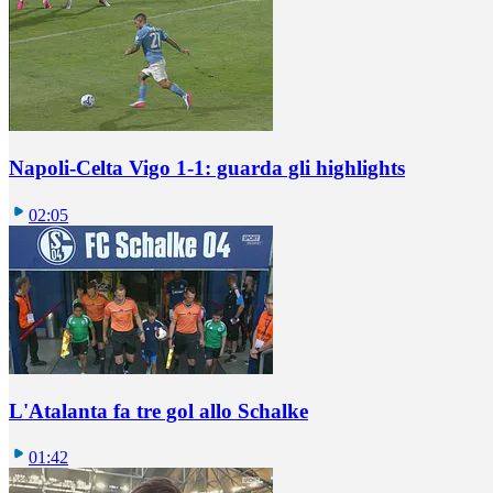
Napoli-Celta Vigo 1-1: guarda gli highlights
02:05
L'Atalanta fa tre gol allo Schalke
01:42