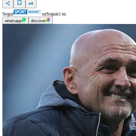
Segui
su
Seguici su
whatsapp
discover