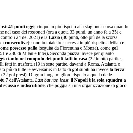
nosi:
41 punti oggi
, cinque in più rispetto alla stagione scorsa quando
e nel caso dei rossoneri (ora a quota 33 punti, un anno fa a 35) e
 contro i 24 del 2021) e la
Lazio
(30 punti, otto più della scorsa
ci consecutive
): sono in totale tre successi in più rispetto a Milan e
come possesso palla
(seguita da Fiorentina e Monza), come
gol
i 251 e 236 di Milan e Inter). Seconda piazza invece per quanto
gia tanto nel computo dei punti fatti in casa
(22 in otto partite,
 fatti in trasferta (19 in sette partite, davanti a Roma, Atalanta e
 più di tutte le avversarie: in fatto di gol subiti ha invece
la terza
 22 gol presi). Di gran lunga migliore rispetto a quella delle
 più 7 dell'Atalanta.
Last but non least
,
il Napoli è la sola squadra a
iscussa e indiscutibile
, che poggia su una organizzazione di gioco