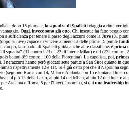
diale, dopo 15 giornate,
la squadra di Spalletti
viaggia a ritmi vertigi
i vantaggio.
Oggi, invece sono già otto
. Chi insegue ha fatto peggio com
on a sufficienza per tenere il passo degli azzurri come la
Juve
(31 punti
 (dopo la Juve) capace di vincere almeno 13 delle prime 15 partite (
undi
sul campo, la squadra di Spalletti guida anche altre classifiche:
è prima 
 "di squadra" (31 contro i 23 e i 22 di Inter e Milan) e tiri (272 contro 
ngolo battuti (89 contro i 100 della Fiorentina). La capolista, poi,
primeg
. I nerazzurri hanno però giocato sette partite a San Siro) quanto in quelli
mati rispettivamente 12 e 11). Si è già detto poi che il Napoli ha segnato
Lazio (seguono Roma con 14, Milan e Atalanta con 15 e lontana l'Inter con
 Juve, al più 15 della Lazio, al più 14 del MIlan, al più 12 dell'Inter e al
 per Atalanta e Roma, 5 per l'Inter). Insomma, si qui
una leadership ind
e.