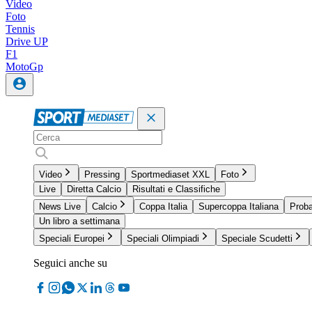
Video
Foto
Tennis
Drive UP
F1
MotoGp
Video
Pressing
Sportmediaset XXL
Foto
Live
Diretta Calcio
Risultati e Classifiche
News Live
Calcio
Coppa Italia
Supercoppa Italiana
Proba
Un libro a settimana
Speciali Europei
Speciali Olimpiadi
Speciale Scudetti
Seguici anche su