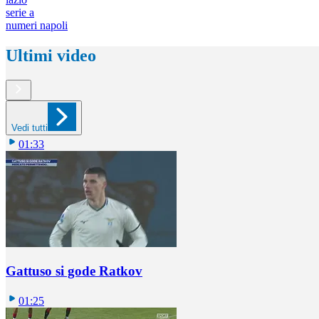
serie a
numeri napoli
Ultimi video
Vedi tutti
01:33
Gattuso si gode Ratkov
01:25