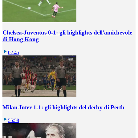
Chelsea-Juventus 0-1: gli highlights dell'amichevole
di Hong Kong
02:45
Milan-Inter 1-1: gli highlights del derby di Perth
55:58