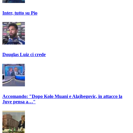
Inter, tutto su Pio
Douglas Luiz ci crede
Accomando: "Dopo Kolo Muani e Alajbegovic, in attacco la
Juve pensa a…"