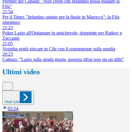
Premier del Canada: "Non credo che Infantino possa guidare la
Fifa"
21:54
Per il Times "Infantino spinge per la finale in Marocco": la Fifa
smentisce
21:23
Poker Lazio all'Ostiamare in amichevole, doppiette per Ratkov e
Zaccagni
21:05
Vozinha potrà giocare in Cile con il soprannome sulla maglia
20:23
Gattuso: "Lazio sulla strada giusta, assenza tifosi non sia un alibi"
Ultimi video
Vedi tutti
02:24