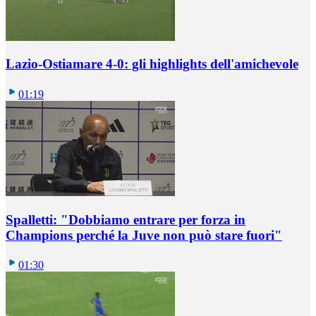
Lazio-Ostiamare 4-0: gli highlights dell'amichevole
01:19
Spalletti: "Dobbiamo entrare per forza in
Champions perché la Juve non può stare fuori"
01:30