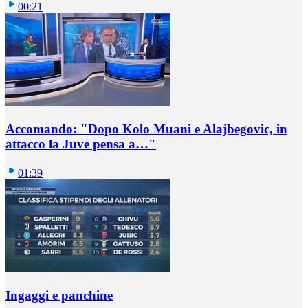
00:21
Accomando: "Dopo Kolo Muani e Alajbegovic, in
attacco la Juve pensa a…"
01:39
Ingaggi e panchine