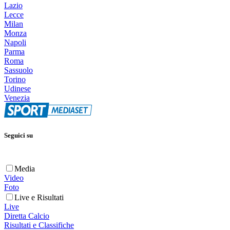
Lazio
Lecce
Milan
Monza
Napoli
Parma
Roma
Sassuolo
Torino
Udinese
Venezia
Seguici su
Media
Video
Foto
Live e Risultati
Live
Diretta Calcio
Risultati e Classifiche