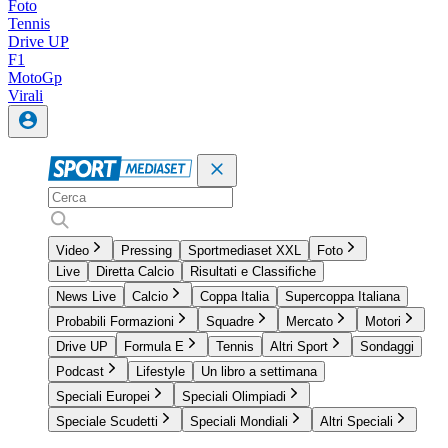
Foto
Tennis
Drive UP
F1
MotoGp
Virali
Video
Pressing
Sportmediaset XXL
Foto
Live
Diretta Calcio
Risultati e Classifiche
News Live
Calcio
Coppa Italia
Supercoppa Italiana
Probabili Formazioni
Squadre
Mercato
Motori
Drive UP
Formula E
Tennis
Altri Sport
Sondaggi
Podcast
Lifestyle
Un libro a settimana
Speciali Europei
Speciali Olimpiadi
Speciale Scudetti
Speciali Mondiali
Altri Speciali