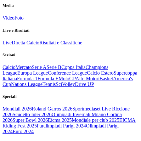
Media
Video
Foto
Live e Risultati
Live
Diretta Calcio
Risultati e Classifiche
Sezioni
Calcio
Mercato
Serie A
Serie B
Coppa Italia
Champions
League
Europa League
Conference League
Calcio Estero
Supercoppa
Italiana
Formula 1
Formula E
MotoGP
Altri Motori
Basket
America's
Cup
Nations League
Tennis
Sci
Volley
Drive UP
Speciali
Mondiali 2026
Roland Garros 2026
Sportmediaset Live Riccione
2026
Scudetto Inter 2026
Olimpiadi Invernali Milano Cortina
2026
Super Bowl 2026
Eicma 2025
Mondiale per club 2025
EICMA
Riding Fest 2025
Paralimpiadi Parigi 2024
Olimpiadi Parigi
2024
Euro 2024