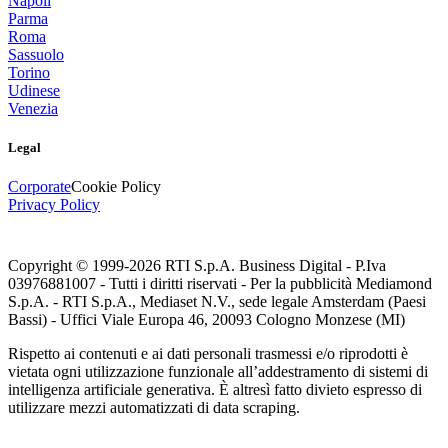
Napoli
Parma
Roma
Sassuolo
Torino
Udinese
Venezia
Legal
Corporate
Cookie Policy
Privacy Policy
Copyright © 1999-
2026
RTI S.p.A. Business Digital - P.Iva
03976881007 - Tutti i diritti riservati - Per la pubblicità Mediamond
S.p.A. - RTI S.p.A., Mediaset N.V., sede legale Amsterdam (Paesi
Bassi) - Uffici Viale Europa 46, 20093 Cologno Monzese (MI)
Rispetto ai contenuti e ai dati personali trasmessi e/o riprodotti è
vietata ogni utilizzazione funzionale all’addestramento di sistemi di
intelligenza artificiale generativa. È altresì fatto divieto espresso di
utilizzare mezzi automatizzati di data scraping.