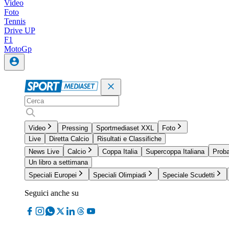
Video
Foto
Tennis
Drive UP
F1
MotoGp
Video
Pressing
Sportmediaset XXL
Foto
Live
Diretta Calcio
Risultati e Classifiche
News Live
Calcio
Coppa Italia
Supercoppa Italiana
Proba
Un libro a settimana
Speciali Europei
Speciali Olimpiadi
Speciale Scudetti
Seguici anche su