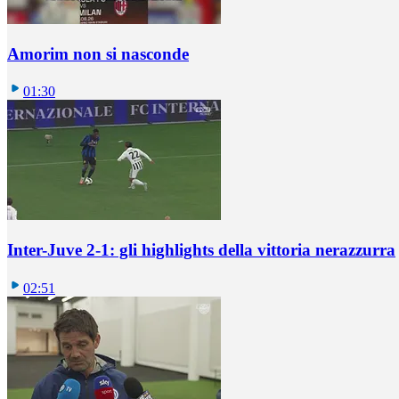
Amorim non si nasconde
01:30
Inter-Juve 2-1: gli highlights della vittoria nerazzurra
02:51