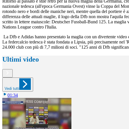
Ritorno al passato e stile retrò per la nuova maglia della Germania, cr
nazionale tedesca (all'epoca Germania Ovest) vinse la Coppa del Mondo i
rotondo nero e bordi delle maniche neri, mentre quella del portiere è a
differenza delle attuali maglie, il logo della Dfb non mostra l'aquila f
scritto in lettere maiuscole: Deutscher Fussball-Bund 125. La maglia ve
Nations League contro l'Italia.
La Dfb e Adidas hanno presentato la maglia con un divertente video che 
La federcalcio tedesca è stata fondata a Lipsia, più precisamente nel 
24.000 club con più di 7,7 milioni di soci. "125 anni di Dfb significan
Ultimi video
Vedi tutti
01:34