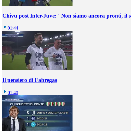
Chivu post Inter-Juve: "Non siamo ancora pronti, il
01:44
Il pensiero di Fabregas
01:40