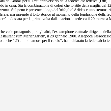
eata da Adidas per il 125° anniversario della federcalcio tedesca (Dfb). I
n casa. Sia la combinazione di colori che lo stile della maglia del 125°
zzurra. Sul petto è presente il logo del 'trifoglio' Adidas e uno stemma 
ederale, ma riprende il logo storico al momento della fondazione della fed
rrà indossata per la prima volta dalla nazionale tedesca il 20 marzo a Mi
vede protagonisti, tra gli altri, l'ex campione e attuale dirigente della
'Restaurant zum Mariengarten', il 28 gennaio 1900. All'epoca l'associazi
o anche 125 anni di amore per il calcio", ha dichiarato la federcalcio te