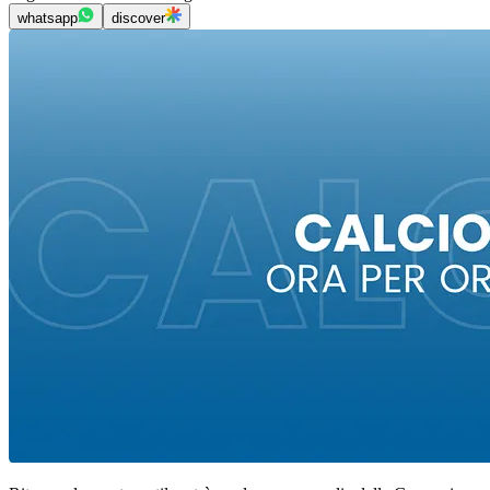
whatsapp
discover