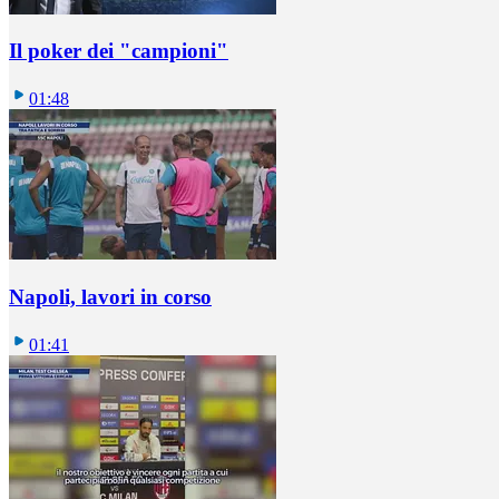
Il poker dei "campioni"
01:48
Napoli, lavori in corso
01:41