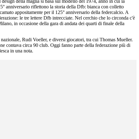
l design della maglia si basa sul modello del 1974, anno in cui la
 anniversario riflettono la storia della Dfb: bianca con colletto
ricamato appositamente per il 125° anniversario della federcalcio. A
erazione: le tre lettere Dfb intrecciate. Nel cerchio che lo circonda c'è
lano, in occasione della gara di andata dei quarti di finale della
 nazionale, Rudi Voeller, e diversi giocatori, tra cui Thomas Mueller.
one contava circa 90 club. Oggi fanno parte della federazione più di
desca in una nota.