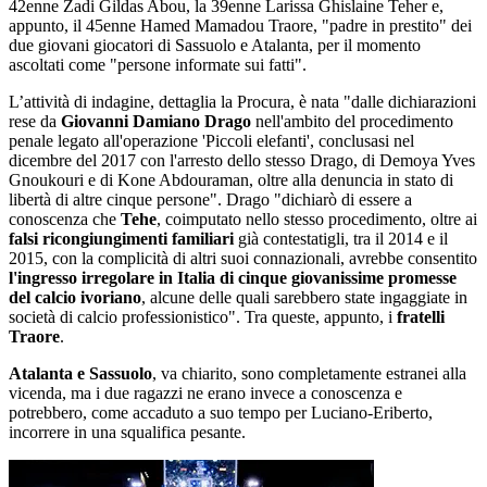
42enne Zadi Gildas Abou, la 39enne Larissa Ghislaine Teher e,
appunto, il 45enne Hamed Mamadou Traore, "padre in prestito" dei
due giovani giocatori di Sassuolo e Atalanta, per il momento
ascoltati come "persone informate sui fatti".
L’attività di indagine, dettaglia la Procura, è nata "dalle dichiarazioni
rese da
Giovanni Damiano Drago
nell'ambito del procedimento
penale legato all'operazione 'Piccoli elefanti', conclusasi nel
dicembre del 2017 con l'arresto dello stesso Drago, di Demoya Yves
Gnoukouri e di Kone Abdouraman, oltre alla denuncia in stato di
libertà di altre cinque persone". Drago "dichiarò di essere a
conoscenza che
Tehe
, coimputato nello stesso procedimento, oltre ai
falsi ricongiungimenti familiari
già contestatigli, tra il 2014 e il
2015, con la complicità di altri suoi connazionali, avrebbe consentito
l'ingresso irregolare in Italia di cinque giovanissime promesse
del calcio ivoriano
, alcune delle quali sarebbero state ingaggiate in
società di calcio professionistico". Tra queste, appunto, i
fratelli
Traore
.
Atalanta e Sassuolo
, va chiarito, sono completamente estranei alla
vicenda, ma i due ragazzi ne erano invece a conoscenza e
potrebbero, come accaduto a suo tempo per Luciano-Eriberto,
incorrere in una squalifica pesante.