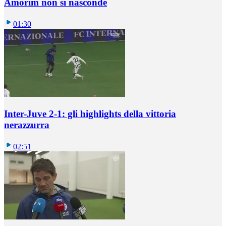
Amorim non si nasconde
01:30
Inter-Juve 2-1: gli highlights della vittoria
nerazzurra
02:51