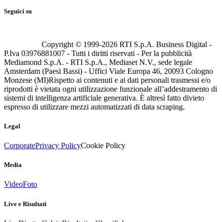
Seguici su
Copyright © 1999-
2026
RTI S.p.A. Business Digital -
P.Iva 03976881007 - Tutti i diritti riservati - Per la pubblicità
Mediamond S.p.A. - RTI S.p.A., Mediaset N.V., sede legale
Amsterdam (Paesi Bassi) - Uffici Viale Europa 46, 20093 Cologno
Monzese (MI)
Rispetto ai contenuti e ai dati personali trasmessi e/o
riprodotti è vietata ogni utilizzazione funzionale all’addestramento di
sistemi di intelligenza artificiale generativa. È altresì fatto divieto
espresso di utilizzare mezzi automatizzati di data scraping.
Legal
Corporate
Privacy Policy
Cookie Policy
Media
Video
Foto
Live e Risultati