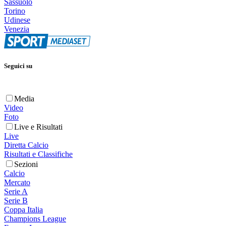
Sassuolo
Torino
Udinese
Venezia
Seguici su
Media
Video
Foto
Live e Risultati
Live
Diretta Calcio
Risultati e Classifiche
Sezioni
Calcio
Mercato
Serie A
Serie B
Coppa Italia
Champions League