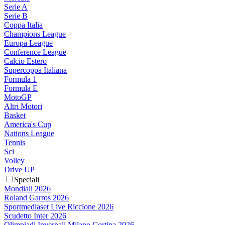
Serie A
Serie B
Coppa Italia
Champions League
Europa League
Conference League
Calcio Estero
Supercoppa Italiana
Formula 1
Formula E
MotoGP
Altri Motori
Basket
America's Cup
Nations League
Tennis
Sci
Volley
Drive UP
Speciali
Mondiali 2026
Roland Garros 2026
Sportmediaset Live Riccione 2026
Scudetto Inter 2026
Olimpiadi Invernali Milano Cortina 2026