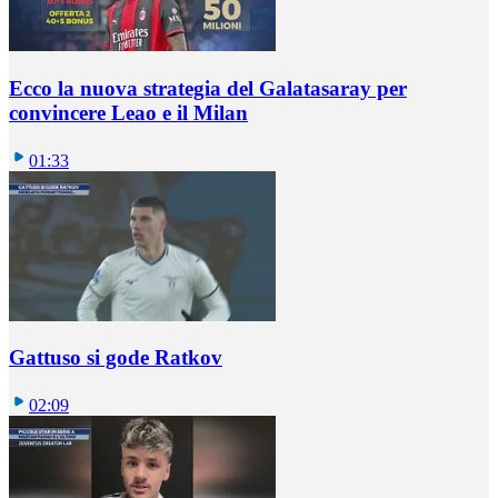
Ecco la nuova strategia del Galatasaray per
convincere Leao e il Milan
01:33
Gattuso si gode Ratkov
02:09