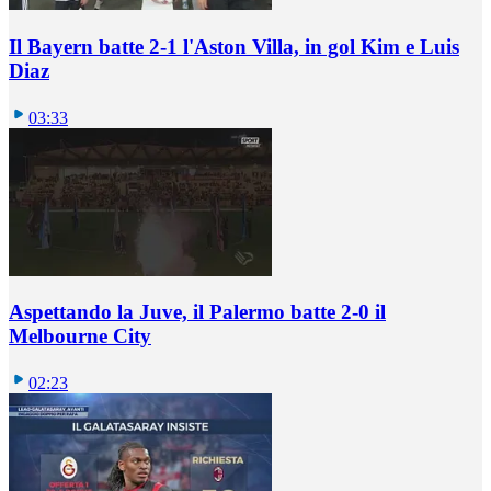
Il Bayern batte 2-1 l'Aston Villa, in gol Kim e Luis
Diaz
03:33
Aspettando la Juve, il Palermo batte 2-0 il
Melbourne City
02:23