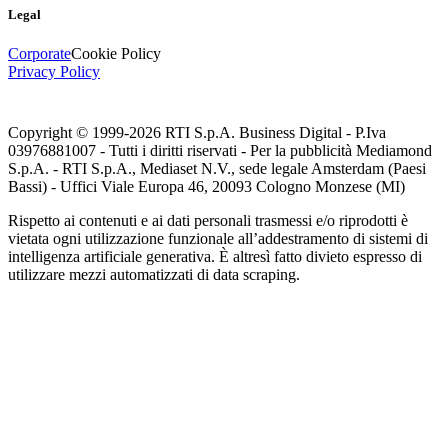
Legal
Corporate
Cookie Policy
Privacy Policy
Copyright © 1999-
2026
RTI S.p.A. Business Digital - P.Iva
03976881007 - Tutti i diritti riservati - Per la pubblicità Mediamond
S.p.A. - RTI S.p.A., Mediaset N.V., sede legale Amsterdam (Paesi
Bassi) - Uffici Viale Europa 46, 20093 Cologno Monzese (MI)
Rispetto ai contenuti e ai dati personali trasmessi e/o riprodotti è
vietata ogni utilizzazione funzionale all’addestramento di sistemi di
intelligenza artificiale generativa. È altresì fatto divieto espresso di
utilizzare mezzi automatizzati di data scraping.