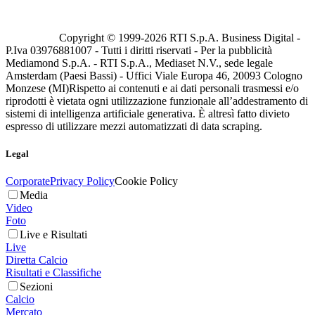
Copyright © 1999-
2026
RTI S.p.A. Business Digital -
P.Iva 03976881007 - Tutti i diritti riservati - Per la pubblicità
Mediamond S.p.A. - RTI S.p.A., Mediaset N.V., sede legale
Amsterdam (Paesi Bassi) - Uffici Viale Europa 46, 20093 Cologno
Monzese (MI)
Rispetto ai contenuti e ai dati personali trasmessi e/o
riprodotti è vietata ogni utilizzazione funzionale all’addestramento di
sistemi di intelligenza artificiale generativa. È altresì fatto divieto
espresso di utilizzare mezzi automatizzati di data scraping.
Legal
Corporate
Privacy Policy
Cookie Policy
Media
Video
Foto
Live e Risultati
Live
Diretta Calcio
Risultati e Classifiche
Sezioni
Calcio
Mercato