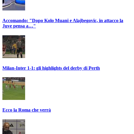
Accomando: "Dopo Kolo Muani e Alajbegovic, in attacco la
Juve pensa a…"
Milan-Inter 1-1: gli highlights del derby di Perth
Ecco la Roma che verrà