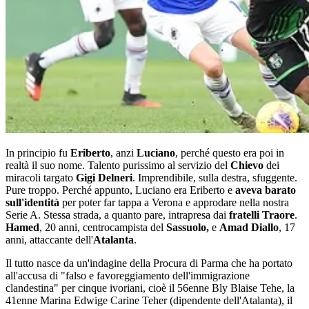
In principio fu
Eriberto
, anzi
Luciano
, perché questo era poi in
realtà il suo nome. Talento purissimo al servizio del
Chievo
dei
miracoli targato
Gigi Delneri
. Imprendibile, sulla destra, sfuggente.
Pure troppo. Perché appunto, Luciano era Eriberto e
aveva barato
sull'identità
per poter far tappa a Verona e approdare nella nostra
Serie A. Stessa strada, a quanto pare, intrapresa dai
fratelli Traore
.
Hamed
, 20 anni, centrocampista del
Sassuolo,
e
Amad Diallo
, 17
anni, attaccante dell'
Atalanta
.
Il tutto nasce da un'indagine della Procura di Parma che ha portato
all'accusa di "falso e favoreggiamento dell'immigrazione
clandestina" per cinque ivoriani, cioè il 56enne Bly Blaise Tehe, la
41enne Marina Edwige Carine Teher (dipendente dell'Atalanta), il