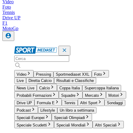
Video
Foto
Tennis
Drive UP
F1
MotoGp
Video
Pressing
Sportmediaset XXL
Foto
Live
Diretta Calcio
Risultati e Classifiche
News Live
Calcio
Coppa Italia
Supercoppa Italiana
Probabili Formazioni
Squadre
Mercato
Motori
Drive UP
Formula E
Tennis
Altri Sport
Sondaggi
Podcast
Lifestyle
Un libro a settimana
Speciali Europei
Speciali Olimpiadi
Speciale Scudetti
Speciali Mondiali
Altri Speciali