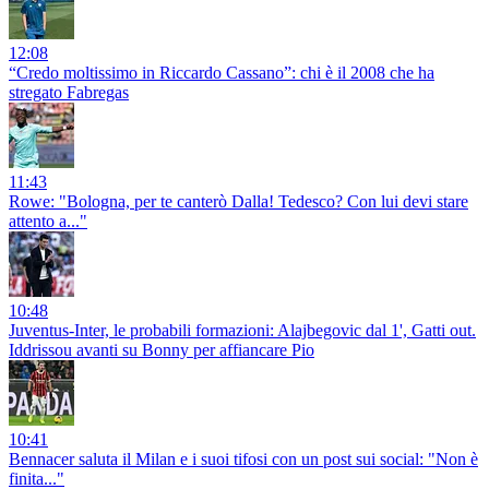
12:08
“Credo moltissimo in Riccardo Cassano”: chi è il 2008 che ha
stregato Fabregas
11:43
Rowe: "Bologna, per te canterò Dalla! Tedesco? Con lui devi stare
attento a..."
10:48
Juventus-Inter, le probabili formazioni: Alajbegovic dal 1', Gatti out.
Iddrissou avanti su Bonny per affiancare Pio
10:41
Bennacer saluta il Milan e i suoi tifosi con un post sui social: "Non è
finita..."