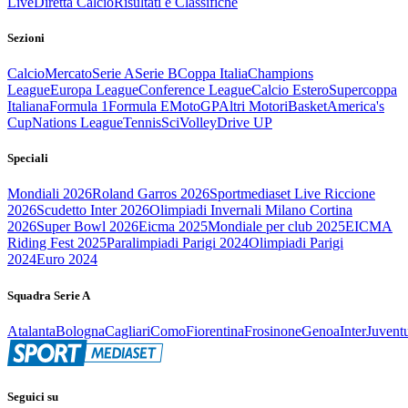
Live
Diretta Calcio
Risultati e Classifiche
Sezioni
Calcio
Mercato
Serie A
Serie B
Coppa Italia
Champions
League
Europa League
Conference League
Calcio Estero
Supercoppa
Italiana
Formula 1
Formula E
MotoGP
Altri Motori
Basket
America's
Cup
Nations League
Tennis
Sci
Volley
Drive UP
Speciali
Mondiali 2026
Roland Garros 2026
Sportmediaset Live Riccione
2026
Scudetto Inter 2026
Olimpiadi Invernali Milano Cortina
2026
Super Bowl 2026
Eicma 2025
Mondiale per club 2025
EICMA
Riding Fest 2025
Paralimpiadi Parigi 2024
Olimpiadi Parigi
2024
Euro 2024
Squadra Serie A
Atalanta
Bologna
Cagliari
Como
Fiorentina
Frosinone
Genoa
Inter
Juvent
Seguici su