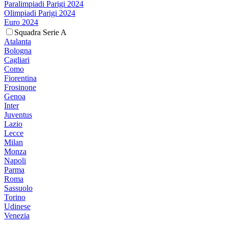
Paralimpiadi Parigi 2024
Olimpiadi Parigi 2024
Euro 2024
Squadra Serie A
Atalanta
Bologna
Cagliari
Como
Fiorentina
Frosinone
Genoa
Inter
Juventus
Lazio
Lecce
Milan
Monza
Napoli
Parma
Roma
Sassuolo
Torino
Udinese
Venezia