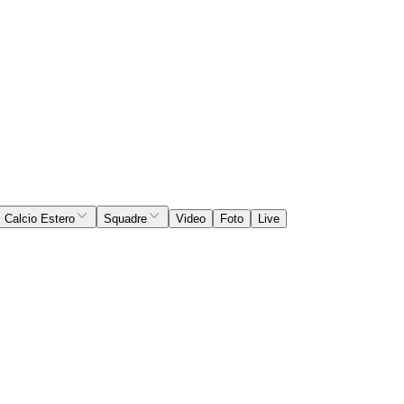
Calcio Estero
Squadre
Video
Foto
Live