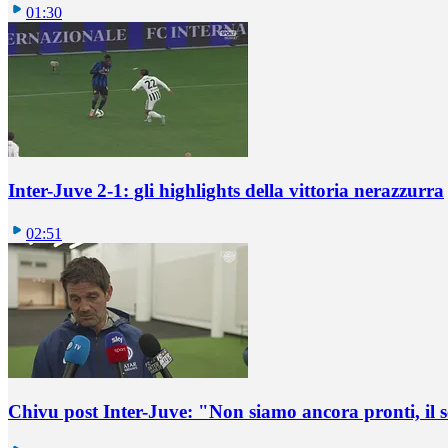
01:30
Inter-Juve 2-1: gli highlights della vittoria nerazzurra
02:51
Chivu post Inter-Juve: "Non siamo ancora pronti, il