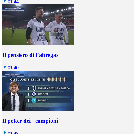
01:44
Il pensiero di Fabregas
01:40
Il poker dei "campioni"
01:48