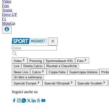
Video
Foto
Tennis
Drive UP
F1
MotoGp
Video
Pressing
Sportmediaset XXL
Foto
Live
Diretta Calcio
Risultati e Classifiche
News Live
Calcio
Coppa Italia
Supercoppa Italiana
Proba
Un libro a settimana
Speciali Europei
Speciali Olimpiadi
Speciale Scudetti
Seguici anche su