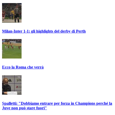
Milan-Inter 1-1: gli highlights del derby di Perth
Ecco la Roma che verrà
Spalletti: "Dobbiamo entrare per forza in Champions perché la
Juve non può stare fuori"