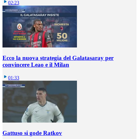
02:23
Ecco la nuova strategia del Galatasaray per
convincere Leao e il Milan
01:33
Gattuso si gode Ratkov