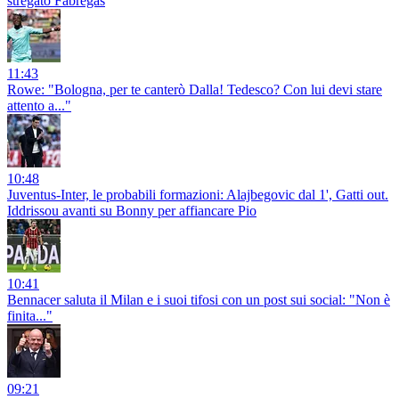
stregato Fabregas
11:43
Rowe: "Bologna, per te canterò Dalla! Tedesco? Con lui devi stare
attento a..."
10:48
Juventus-Inter, le probabili formazioni: Alajbegovic dal 1', Gatti out.
Iddrissou avanti su Bonny per affiancare Pio
10:41
Bennacer saluta il Milan e i suoi tifosi con un post sui social: "Non è
finita..."
09:21