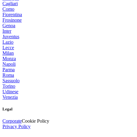
Cagliari
Como
Fiorentina
Frosinone
Genoa
Inter
Juventus
Lazio
Lecce
Milan
Monza
Napoli
Parma
Roma
Sassuolo
Torino
Udinese
Venezia
Legal
Corporate
Cookie Policy
Privacy Policy