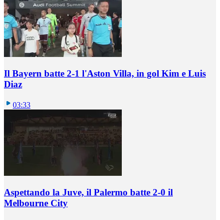
Il Bayern batte 2-1 l'Aston Villa, in gol Kim e Luis
Diaz
03:33
Aspettando la Juve, il Palermo batte 2-0 il
Melbourne City