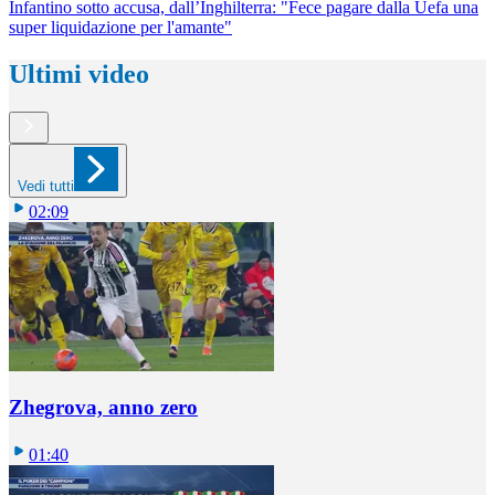
Infantino sotto accusa, dall’Inghilterra: "Fece pagare dalla Uefa una
super liquidazione per l'amante"
Ultimi video
Vedi tutti
02:09
Zhegrova, anno zero
01:40