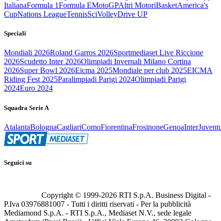
Italiana
Formula 1
Formula E
MotoGP
Altri Motori
Basket
America's
Cup
Nations League
Tennis
Sci
Volley
Drive UP
Speciali
Mondiali 2026
Roland Garros 2026
Sportmediaset Live Riccione
2026
Scudetto Inter 2026
Olimpiadi Invernali Milano Cortina
2026
Super Bowl 2026
Eicma 2025
Mondiale per club 2025
EICMA
Riding Fest 2025
Paralimpiadi Parigi 2024
Olimpiadi Parigi
2024
Euro 2024
Squadra Serie A
Atalanta
Bologna
Cagliari
Como
Fiorentina
Frosinone
Genoa
Inter
Juvent
Seguici su
Copyright © 1999-
2026
RTI S.p.A. Business Digital -
P.Iva 03976881007 - Tutti i diritti riservati - Per la pubblicità
Mediamond S.p.A. - RTI S.p.A., Mediaset N.V., sede legale