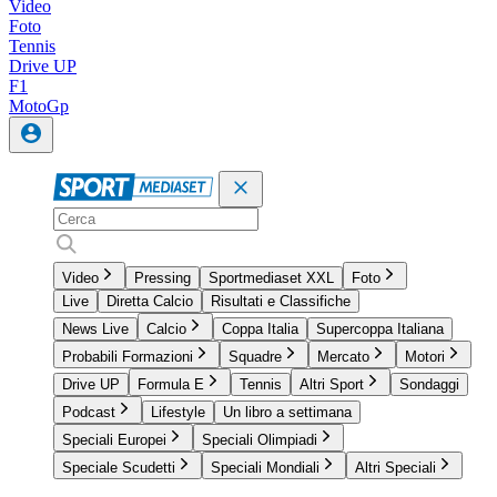
Video
Foto
Tennis
Drive UP
F1
MotoGp
Video
Pressing
Sportmediaset XXL
Foto
Live
Diretta Calcio
Risultati e Classifiche
News Live
Calcio
Coppa Italia
Supercoppa Italiana
Probabili Formazioni
Squadre
Mercato
Motori
Drive UP
Formula E
Tennis
Altri Sport
Sondaggi
Podcast
Lifestyle
Un libro a settimana
Speciali Europei
Speciali Olimpiadi
Speciale Scudetti
Speciali Mondiali
Altri Speciali