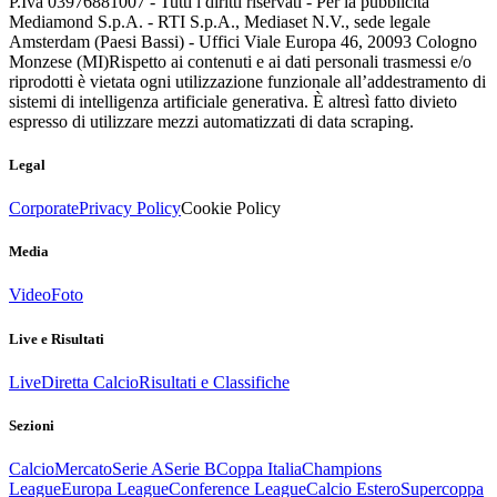
P.Iva 03976881007 - Tutti i diritti riservati - Per la pubblicità
Mediamond S.p.A. - RTI S.p.A., Mediaset N.V., sede legale
Amsterdam (Paesi Bassi) - Uffici Viale Europa 46, 20093 Cologno
Monzese (MI)
Rispetto ai contenuti e ai dati personali trasmessi e/o
riprodotti è vietata ogni utilizzazione funzionale all’addestramento di
sistemi di intelligenza artificiale generativa. È altresì fatto divieto
espresso di utilizzare mezzi automatizzati di data scraping.
Legal
Corporate
Privacy Policy
Cookie Policy
Media
Video
Foto
Live e Risultati
Live
Diretta Calcio
Risultati e Classifiche
Sezioni
Calcio
Mercato
Serie A
Serie B
Coppa Italia
Champions
League
Europa League
Conference League
Calcio Estero
Supercoppa