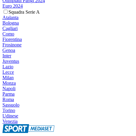
Olimpiadi Parigi 2024
Euro 2024
Squadra Serie A
Atalanta
Bologna
Cagliari
Como
Fiorentina
Frosinone
Genoa
Inter
Juventus
Lazio
Lecce
Milan
Monza
Napoli
Parma
Roma
Sassuolo
Torino
Udinese
Venezia