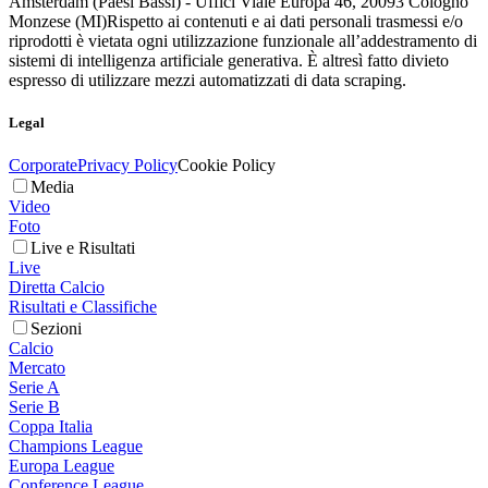
Amsterdam (Paesi Bassi) - Uffici Viale Europa 46, 20093 Cologno
Monzese (MI)
Rispetto ai contenuti e ai dati personali trasmessi e/o
riprodotti è vietata ogni utilizzazione funzionale all’addestramento di
sistemi di intelligenza artificiale generativa. È altresì fatto divieto
espresso di utilizzare mezzi automatizzati di data scraping.
Legal
Corporate
Privacy Policy
Cookie Policy
Media
Video
Foto
Live e Risultati
Live
Diretta Calcio
Risultati e Classifiche
Sezioni
Calcio
Mercato
Serie A
Serie B
Coppa Italia
Champions League
Europa League
Conference League