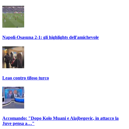
Napoli-Osasuna 2-1: gli highlights dell'amichevole
Leao contro tifoso turco
Accomando: "Dopo Kolo Muani e Alajbegovic, in attacco la
Juve pensa a…"