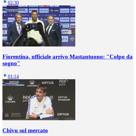
02:30
Fiorentina, ufficiale arrivo Mastantuono: "Colpo da
sogno"
01:14
Chivu sul mercato