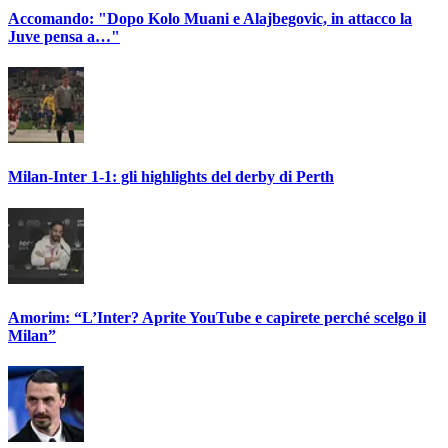
Accomando: "Dopo Kolo Muani e Alajbegovic, in attacco la
Juve pensa a…"
Milan-Inter 1-1: gli highlights del derby di Perth
Amorim: “L’Inter? Aprite YouTube e capirete perché scelgo il
Milan”