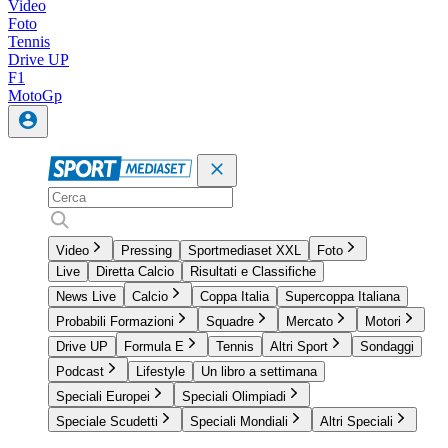
Video
Foto
Tennis
Drive UP
F1
MotoGp
Video
Pressing
Sportmediaset XXL
Foto
Live
Diretta Calcio
Risultati e Classifiche
News Live
Calcio
Coppa Italia
Supercoppa Italiana
Probabili Formazioni
Squadre
Mercato
Motori
Drive UP
Formula E
Tennis
Altri Sport
Sondaggi
Podcast
Lifestyle
Un libro a settimana
Speciali Europei
Speciali Olimpiadi
Speciale Scudetti
Speciali Mondiali
Altri Speciali