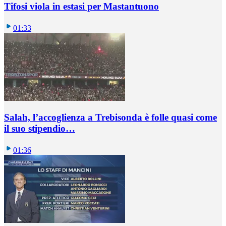
Tifosi viola in estasi per Mastantuono
01:33
Salah, l’accoglienza a Trebisonda è folle quasi come
il suo stipendio…
01:36