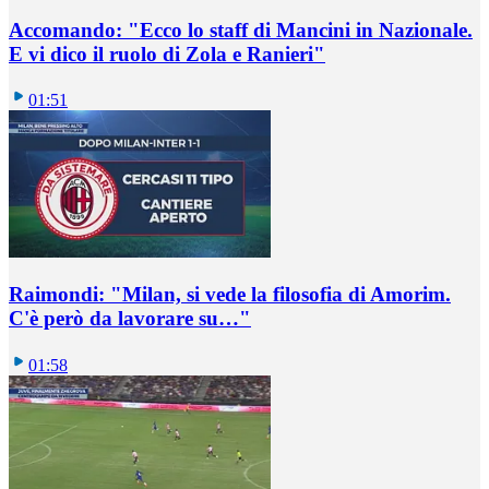
Accomando: "Ecco lo staff di Mancini in Nazionale.
E vi dico il ruolo di Zola e Ranieri"
01:51
Raimondi: "Milan, si vede la filosofia di Amorim.
C'è però da lavorare su…"
01:58