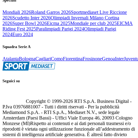
Speciali
Mondiali 2026
Roland Garros 2026
Sportmediaset Live Riccione
2026
Scudetto Inter 2026
Olimpiadi Invernali Milano Cortina
2026
Super Bowl 2026
Eicma 2025
Mondiale per club 2025
EICMA
Riding Fest 2025
Paralimpiadi Parigi 2024
Olimpiadi Parigi
2024
Euro 2024
Squadra Serie A
Atalanta
Bologna
Cagliari
Como
Fiorentina
Frosinone
Genoa
Inter
Juvent
Seguici su
Copyright © 1999-
2026
RTI S.p.A. Business Digital -
P.Iva 03976881007 - Tutti i diritti riservati - Per la pubblicità
Mediamond S.p.A. - RTI S.p.A., Mediaset N.V., sede legale
Amsterdam (Paesi Bassi) - Uffici Viale Europa 46, 20093 Cologno
Monzese (MI)
Rispetto ai contenuti e ai dati personali trasmessi e/o
riprodotti è vietata ogni utilizzazione funzionale all’addestramento di
sistemi di intelligenza artificiale generativa. È altresì fatto divieto