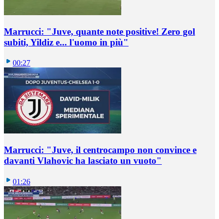
Marrucci: "Juve, quante note positive! Zero gol
subiti, Yildiz e... l'uomo in più"
00:27
Marrucci: "Juve, il centrocampo non convince e
davanti Vlahovic ha lasciato un vuoto"
01:26