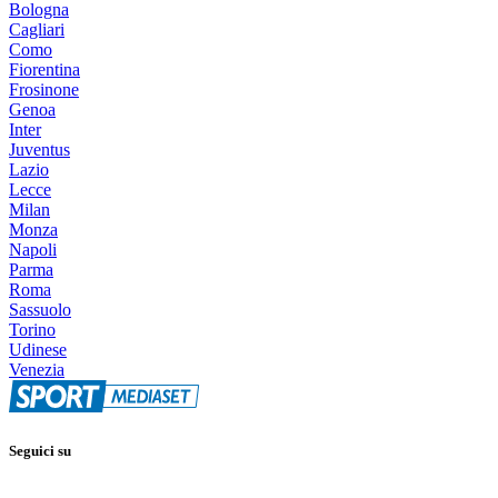
Bologna
Cagliari
Como
Fiorentina
Frosinone
Genoa
Inter
Juventus
Lazio
Lecce
Milan
Monza
Napoli
Parma
Roma
Sassuolo
Torino
Udinese
Venezia
Seguici su