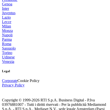
Genoa
Inter
Juventus
Lazio
Lecce
Milan
Monza
Napoli
Parma
Roma
Sassuolo
Torino
Udinese
Venezia
Legal
Corporate
Cookie Policy
Privacy Policy
Copyright © 1999-
2026
RTI S.p.A. Business Digital - P.Iva
03976881007 - Tutti i diritti riservati - Per la pubblicità Mediamond
S.p.A. - RTI S.p.A., Mediaset N.V., sede legale Amsterdam (Paesi