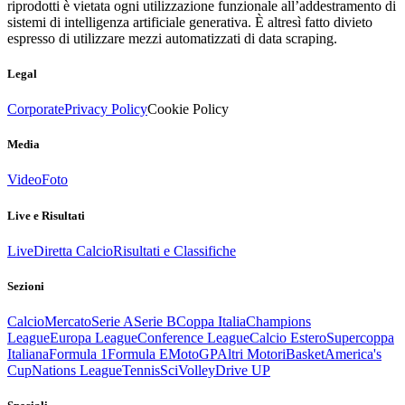
riprodotti è vietata ogni utilizzazione funzionale all’addestramento di
sistemi di intelligenza artificiale generativa. È altresì fatto divieto
espresso di utilizzare mezzi automatizzati di data scraping.
Legal
Corporate
Privacy Policy
Cookie Policy
Media
Video
Foto
Live e Risultati
Live
Diretta Calcio
Risultati e Classifiche
Sezioni
Calcio
Mercato
Serie A
Serie B
Coppa Italia
Champions
League
Europa League
Conference League
Calcio Estero
Supercoppa
Italiana
Formula 1
Formula E
MotoGP
Altri Motori
Basket
America's
Cup
Nations League
Tennis
Sci
Volley
Drive UP