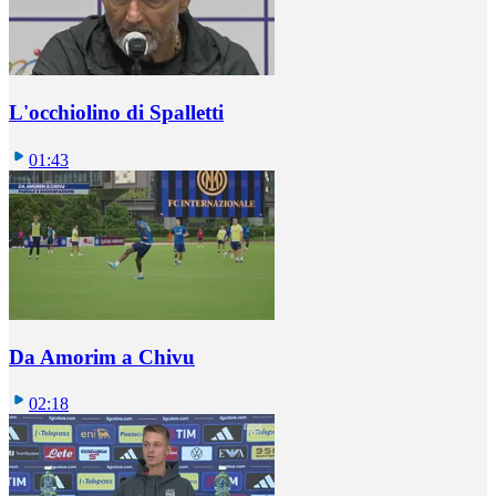
L'occhiolino di Spalletti
01:43
Da Amorim a Chivu
02:18