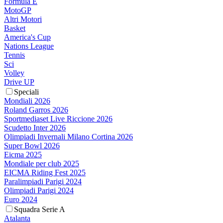
Formula E
MotoGP
Altri Motori
Basket
America's Cup
Nations League
Tennis
Sci
Volley
Drive UP
Speciali
Mondiali 2026
Roland Garros 2026
Sportmediaset Live Riccione 2026
Scudetto Inter 2026
Olimpiadi Invernali Milano Cortina 2026
Super Bowl 2026
Eicma 2025
Mondiale per club 2025
EICMA Riding Fest 2025
Paralimpiadi Parigi 2024
Olimpiadi Parigi 2024
Euro 2024
Squadra Serie A
Atalanta