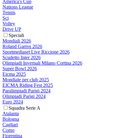
America's Cup
Nations League
Tennis
Sci
Volley
Drive UP
Speciali
Mondiali 2026
Roland Garros 2026
Sportmediaset Live Riccione 2026
Scudetto Inter 2026
Olimpiadi Invernali Milano Cortina 2026
Super Bowl 2026
Eicma 2025
Mondiale per club 2025
EICMA Riding Fest 2025
Paralimpiadi Parigi 2024
Olimpiadi Parigi 2024
Euro 2024
Squadra Serie A
Atalanta
Bologna
Cagliari
Como
Fiorentina