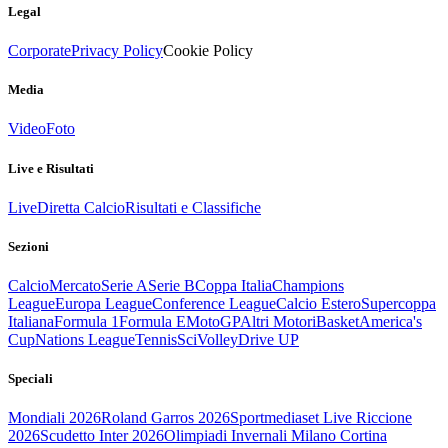
Legal
Corporate
Privacy Policy
Cookie Policy
Media
Video
Foto
Live e Risultati
Live
Diretta Calcio
Risultati e Classifiche
Sezioni
Calcio
Mercato
Serie A
Serie B
Coppa Italia
Champions
League
Europa League
Conference League
Calcio Estero
Supercoppa
Italiana
Formula 1
Formula E
MotoGP
Altri Motori
Basket
America's
Cup
Nations League
Tennis
Sci
Volley
Drive UP
Speciali
Mondiali 2026
Roland Garros 2026
Sportmediaset Live Riccione
2026
Scudetto Inter 2026
Olimpiadi Invernali Milano Cortina