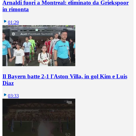
Arnaldi fuori a Montreal: eliminato da Griekspoor
in rimonta
01:29
Il Bayern batte 2-1 l'Aston Villa, in gol Kim e Luis
Diaz
03:33