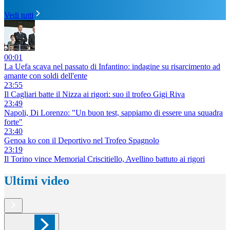
Vedi tutti
00:01
La Uefa scava nel passato di Infantino: indagine su risarcimento ad
amante con soldi dell'ente
23:55
Il Cagliari batte il Nizza ai rigori: suo il trofeo Gigi Riva
23:49
Napoli, Di Lorenzo: "Un buon test, sappiamo di essere una squadra
forte"
23:40
Genoa ko con il Deportivo nel Trofeo Spagnolo
23:19
Il Torino vince Memorial Criscitiello, Avellino battuto ai rigori
Ultimi video