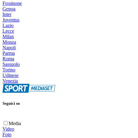
Frosinone
Genoa
Inter
Juventus
Lazio
Lecce
Milan
Monza
Napoli
Parma
Roma
Sassuolo
Torino
Udinese
Venezia
Seguici su
Media
Video
Foto