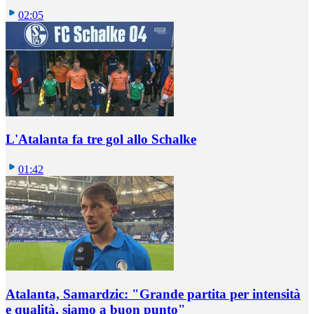
02:05
L'Atalanta fa tre gol allo Schalke
01:42
Atalanta, Samardzic: "Grande partita per intensità
e qualità, siamo a buon punto"