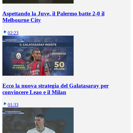
Aspettando la Juve, il Palermo batte 2-0 il
Melbourne City
02:23
Ecco la nuova strategia del Galatasaray per
convincere Leao e il Milan
01:33