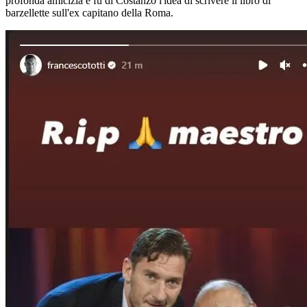
profonda amicizia e fu di Costanzo l'idea di scrivere il libro di
barzellette sull'ex capitano della Roma.