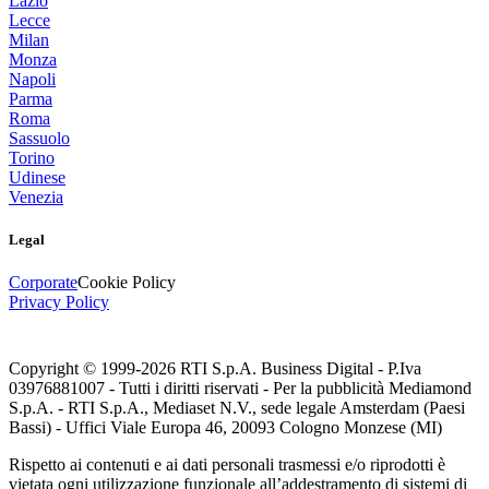
Lazio
Lecce
Milan
Monza
Napoli
Parma
Roma
Sassuolo
Torino
Udinese
Venezia
Legal
Corporate
Cookie Policy
Privacy Policy
Copyright © 1999-
2026
RTI S.p.A. Business Digital - P.Iva
03976881007 - Tutti i diritti riservati - Per la pubblicità Mediamond
S.p.A. - RTI S.p.A., Mediaset N.V., sede legale Amsterdam (Paesi
Bassi) - Uffici Viale Europa 46, 20093 Cologno Monzese (MI)
Rispetto ai contenuti e ai dati personali trasmessi e/o riprodotti è
vietata ogni utilizzazione funzionale all’addestramento di sistemi di