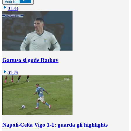
Vedi tutti
01:33
Gattuso si gode Ratkov
01:25
Napoli-Celta Vigo 1-1: guarda gli highlights