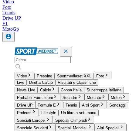
Video
Foto
Tennis
Drive UP
F1
MotoGp
Video
Pressing
Sportmediaset XXL
Foto
Live
Diretta Calcio
Risultati e Classifiche
News Live
Calcio
Coppa Italia
Supercoppa Italiana
Probabili Formazioni
Squadre
Mercato
Motori
Drive UP
Formula E
Tennis
Altri Sport
Sondaggi
Podcast
Lifestyle
Un libro a settimana
Speciali Europei
Speciali Olimpiadi
Speciale Scudetti
Speciali Mondiali
Altri Speciali