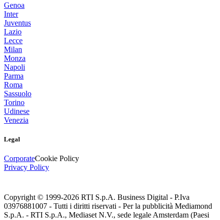
Genoa
Inter
Juventus
Lazio
Lecce
Milan
Monza
Napoli
Parma
Roma
Sassuolo
Torino
Udinese
Venezia
Legal
Corporate
Cookie Policy
Privacy Policy
Copyright © 1999-
2026
RTI S.p.A. Business Digital - P.Iva
03976881007 - Tutti i diritti riservati - Per la pubblicità Mediamond
S.p.A. - RTI S.p.A., Mediaset N.V., sede legale Amsterdam (Paesi