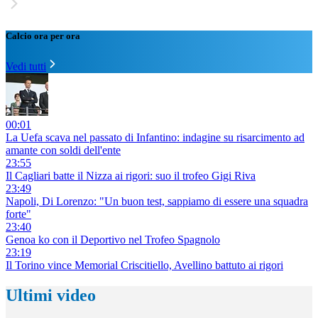
Calcio ora per ora
Vedi tutti
00:01
La Uefa scava nel passato di Infantino: indagine su risarcimento ad
amante con soldi dell'ente
23:55
Il Cagliari batte il Nizza ai rigori: suo il trofeo Gigi Riva
23:49
Napoli, Di Lorenzo: "Un buon test, sappiamo di essere una squadra
forte"
23:40
Genoa ko con il Deportivo nel Trofeo Spagnolo
23:19
Il Torino vince Memorial Criscitiello, Avellino battuto ai rigori
Ultimi video