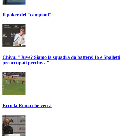
Il poker dei "campioni"
Chivu: "Juve? Siamo la squadra da battere! Io e Spalletti
preoccupati perché…"
Ecco la Roma che verrà