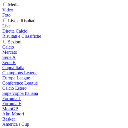
Media
Video
Foto
Live e Risultati
Live
Diretta Calcio
Risultati e Classifiche
Sezioni
Calcio
Mercato
Serie A
Serie B
Coppa Italia
Champions League
Europa League
Conference League
Calcio Estero
Supercoppa Italiana
Formula 1
Formula E
MotoGP
Altri Motori
Basket
America's Cup