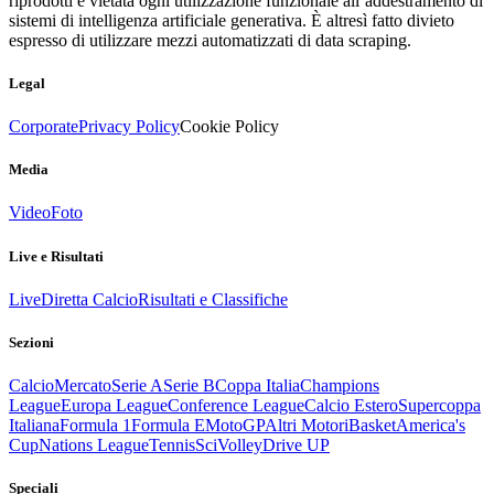
riprodotti è vietata ogni utilizzazione funzionale all’addestramento di
sistemi di intelligenza artificiale generativa. È altresì fatto divieto
espresso di utilizzare mezzi automatizzati di data scraping.
Legal
Corporate
Privacy Policy
Cookie Policy
Media
Video
Foto
Live e Risultati
Live
Diretta Calcio
Risultati e Classifiche
Sezioni
Calcio
Mercato
Serie A
Serie B
Coppa Italia
Champions
League
Europa League
Conference League
Calcio Estero
Supercoppa
Italiana
Formula 1
Formula E
MotoGP
Altri Motori
Basket
America's
Cup
Nations League
Tennis
Sci
Volley
Drive UP
Speciali