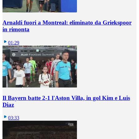
Arnaldi fuori a Montreal: eliminato da Griekspoor
in rimonta
01:29
Il Bayern batte 2-1 l'Aston Villa, in gol Kim e Luis
Diaz
03:33