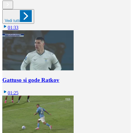
Vedi tutti
01:33
Gattuso si gode Ratkov
01:25