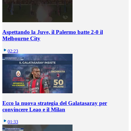
Aspettando la Juve, il Palermo batte 2-0 il
Melbourne City
02:23
Ecco la nuova strategia del Galatasaray per
convincere Leao e il Milan
01:33