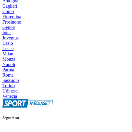
Bologna
Cagliari
Como
Fiorentina
Frosinone
Genoa
Inter
Juventus
Lazio
Lecce
Milan
Monza
Napoli
Parma
Roma
Sassuolo
Torino
Udinese
Venezia
Seguici su