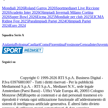
Mondiali 2026
Roland Garros 2026
Sportmediaset Live Riccione
2026
Scudetto Inter 2026
Olimpiadi Invernali Milano Cortina
2026
Super Bowl 2026
Eicma 2025
Mondiale per club 2025
EICMA
Riding Fest 2025
Paralimpiadi Parigi 2024
Olimpiadi Parigi
2024
Euro 2024
Squadra Serie A
Atalanta
Bologna
Cagliari
Como
Fiorentina
Frosinone
Genoa
Inter
Juvent
Seguici su
Copyright © 1999-
2026
RTI S.p.A. Business Digital -
P.Iva 03976881007 - Tutti i diritti riservati - Per la pubblicità
Mediamond S.p.A. - RTI S.p.A., Mediaset N.V., sede legale
Amsterdam (Paesi Bassi) - Uffici Viale Europa 46, 20093 Cologno
Monzese (MI)
Rispetto ai contenuti e ai dati personali trasmessi e/o
riprodotti è vietata ogni utilizzazione funzionale all’addestramento di
sistemi di intelligenza artificiale generativa. È altresì fatto divieto