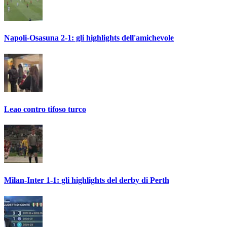
Napoli-Osasuna 2-1: gli highlights dell'amichevole
Leao contro tifoso turco
Milan-Inter 1-1: gli highlights del derby di Perth