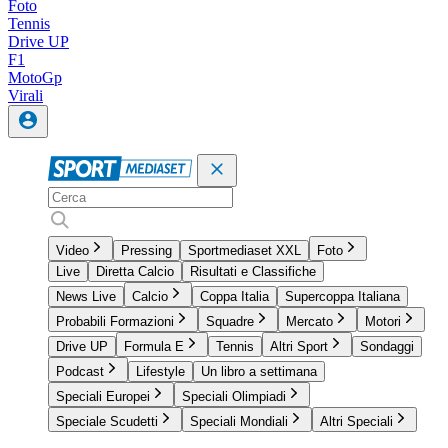
Foto
Tennis
Drive UP
F1
MotoGp
Virali
Video
Pressing
Sportmediaset XXL
Foto
Live
Diretta Calcio
Risultati e Classifiche
News Live
Calcio
Coppa Italia
Supercoppa Italiana
Probabili Formazioni
Squadre
Mercato
Motori
Drive UP
Formula E
Tennis
Altri Sport
Sondaggi
Podcast
Lifestyle
Un libro a settimana
Speciali Europei
Speciali Olimpiadi
Speciale Scudetti
Speciali Mondiali
Altri Speciali