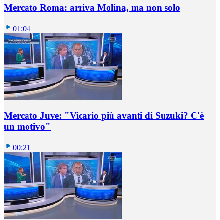
Mercato Roma: arriva Molina, ma non solo
01:04
Mercato Juve: "Vicario più avanti di Suzuki? C'è
un motivo"
00:21