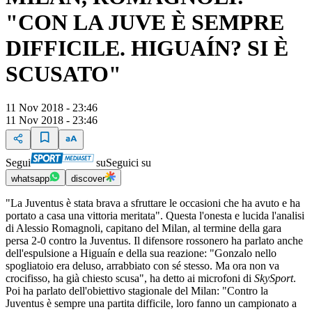
"CON LA JUVE È SEMPRE
DIFFICILE. HIGUAÍN? SI È
SCUSATO"
11 Nov 2018 - 23:46
11 Nov 2018 - 23:46
Segui
su
Seguici su
whatsapp
discover
"La Juventus è stata brava a sfruttare le occasioni che ha avuto e ha
portato a casa una vittoria meritata". Questa l'onesta e lucida l'analisi
di Alessio Romagnoli, capitano del Milan, al termine della gara
persa 2-0 contro la Juventus. Il difensore rossonero ha parlato anche
dell'espulsione a Higuaín e della sua reazione: "Gonzalo nello
spogliatoio era deluso, arrabbiato con sé stesso. Ma ora non va
crocifisso, ha già chiesto scusa", ha detto ai microfoni di
SkySport
.
Poi ha parlato dell'obiettivo stagionale del Milan: "Contro la
Juventus è sempre una partita difficile, loro fanno un campionato a