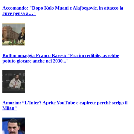
Accomando: "Dopo Kolo Muani e Alajbegovic, in attacco la
Juve pensa a…"
Buffon omaggia Franco Baresi: "Era incredibile, avrebbe
potuto giocare anche nel 2030..."
Amorim: “L’Inter? Aprite YouTube e capirete perché scelgo il
Milan”