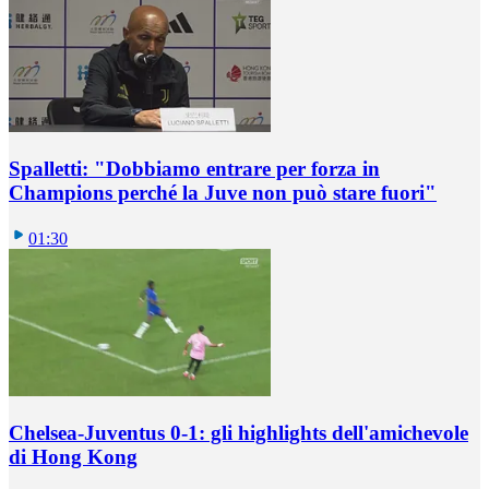
Spalletti: "Dobbiamo entrare per forza in
Champions perché la Juve non può stare fuori"
01:30
Chelsea-Juventus 0-1: gli highlights dell'amichevole
di Hong Kong