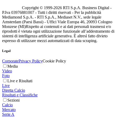
Copyright © 1999-
2026
RTI S.p.A. Business Digital -
P.Iva 03976881007 - Tutti i diritti riservati - Per la pubblicità
Mediamond S.p.A. - RTI S.p.A., Mediaset N.V., sede legale
Amsterdam (Paesi Bassi) - Uffici Viale Europa 46, 20093 Cologno
Monzese (MI)
Rispetto ai contenuti e ai dati personali trasmessi e/o
riprodotti è vietata ogni utilizzazione funzionale all’addestramento di
sistemi di intelligenza artificiale generativa. È altresì fatto divieto
espresso di utilizzare mezzi automatizzati di data scraping.
Legal
Corporate
Privacy Policy
Cookie Policy
Media
Video
Foto
Live e Risultati
Live
Diretta Calcio
Risultati e Classifiche
Sezioni
Calcio
Mercato
Serie A