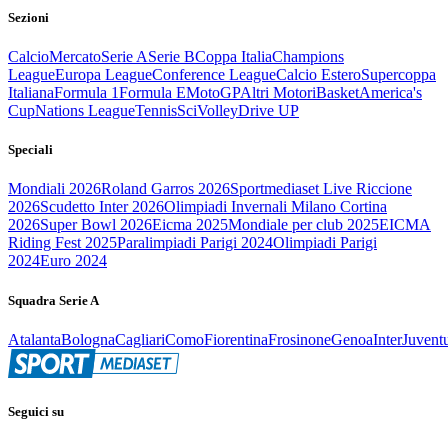
Sezioni
Calcio
Mercato
Serie A
Serie B
Coppa Italia
Champions
League
Europa League
Conference League
Calcio Estero
Supercoppa
Italiana
Formula 1
Formula E
MotoGP
Altri Motori
Basket
America's
Cup
Nations League
Tennis
Sci
Volley
Drive UP
Speciali
Mondiali 2026
Roland Garros 2026
Sportmediaset Live Riccione
2026
Scudetto Inter 2026
Olimpiadi Invernali Milano Cortina
2026
Super Bowl 2026
Eicma 2025
Mondiale per club 2025
EICMA
Riding Fest 2025
Paralimpiadi Parigi 2024
Olimpiadi Parigi
2024
Euro 2024
Squadra Serie A
Atalanta
Bologna
Cagliari
Como
Fiorentina
Frosinone
Genoa
Inter
Juvent
Seguici su