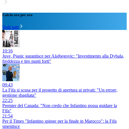
Calcio ora per ora
Vedi tutti
10:16
Juve, Pjanic garantisce per Alajbegovic: "Investimento alla Dybala,
freddezza e tiro punti forti"
09:43
La Fifa si scusa per il progetto di apertura ai privati: "Un errore,
gestione sbagliata"
22:25
Premier del Canada: "Non credo che Infantino possa guidare la
Fifa"
21:54
Per il Times "Infantino spinge per la finale in Marocco": la Fifa
smentisce