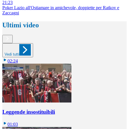
21:23
Poker Lazio all'Ostiamare in amichevole, doppiette per Ratkov e
Zaccagni
Ultimi video
Vedi tutti
02:24
Leggende insostituibili
01:03