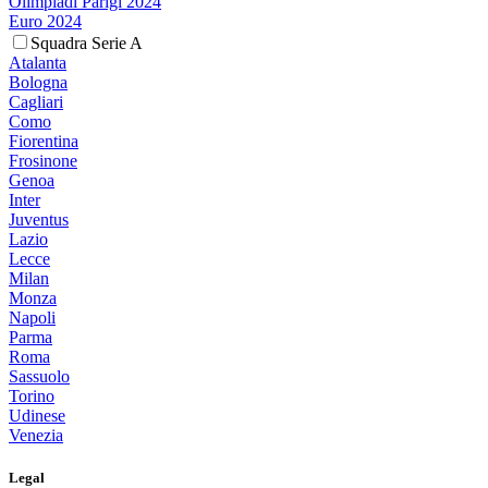
Olimpiadi Parigi 2024
Euro 2024
Squadra Serie A
Atalanta
Bologna
Cagliari
Como
Fiorentina
Frosinone
Genoa
Inter
Juventus
Lazio
Lecce
Milan
Monza
Napoli
Parma
Roma
Sassuolo
Torino
Udinese
Venezia
Legal