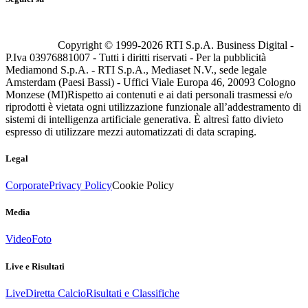
Copyright © 1999-
2026
RTI S.p.A. Business Digital -
P.Iva 03976881007 - Tutti i diritti riservati - Per la pubblicità
Mediamond S.p.A. - RTI S.p.A., Mediaset N.V., sede legale
Amsterdam (Paesi Bassi) - Uffici Viale Europa 46, 20093 Cologno
Monzese (MI)
Rispetto ai contenuti e ai dati personali trasmessi e/o
riprodotti è vietata ogni utilizzazione funzionale all’addestramento di
sistemi di intelligenza artificiale generativa. È altresì fatto divieto
espresso di utilizzare mezzi automatizzati di data scraping.
Legal
Corporate
Privacy Policy
Cookie Policy
Media
Video
Foto
Live e Risultati
Live
Diretta Calcio
Risultati e Classifiche