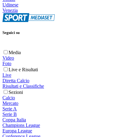
Udinese
Venezia
Seguici su
Media
Video
Foto
Live e Risultati
Live
Diretta Calcio
Risultati e Classifiche
Sezioni
Calcio
Mercato
Serie A
Serie B
Coppa Italia
Champions League
Europa League
Conference League