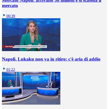
Mercato Napoli: arrivano 30 milioni e si scatena il
mercato
00:39
Napoli, Lukaku non va in ritiro: c'è aria di addio
01:22