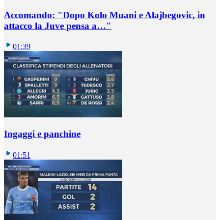
Accomando: "Dopo Kolo Muani e Alajbegovic, in
attacco la Juve pensa a…"
01:39
Ingaggi e panchine
01:51