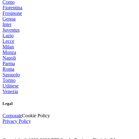
Como
Fiorentina
Frosinone
Genoa
Inter
Juventus
Lazio
Lecce
Milan
Monza
Napoli
Parma
Roma
Sassuolo
Torino
Udinese
Venezia
Legal
Corporate
Cookie Policy
Privacy Policy