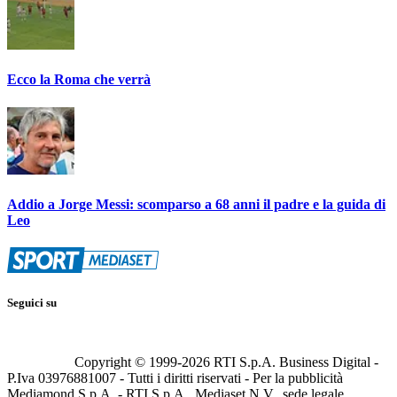
Ecco la Roma che verrà
Addio a Jorge Messi: scomparso a 68 anni il padre e la guida di
Leo
Seguici su
Copyright © 1999-
2026
RTI S.p.A. Business Digital -
P.Iva 03976881007 - Tutti i diritti riservati - Per la pubblicità
Mediamond S.p.A. - RTI S.p.A., Mediaset N.V., sede legale