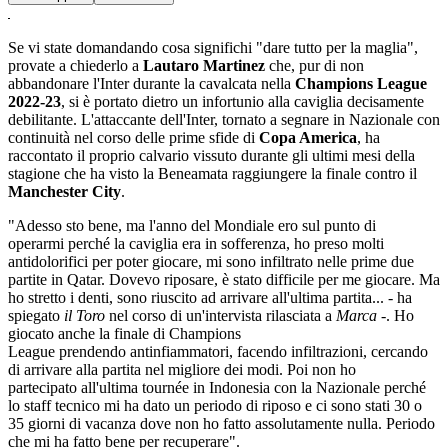
Se vi state domandando cosa significhi "dare tutto per la maglia",
provate a chiederlo a
Lautaro Martinez
che, pur di non
abbandonare l'Inter durante la cavalcata nella
Champions League
2022-23
, si è portato dietro un infortunio alla caviglia decisamente
debilitante. L'attaccante dell'Inter, tornato a segnare in Nazionale con
continuità nel corso delle prime sfide di
Copa America
, ha
raccontato il proprio calvario vissuto durante gli ultimi mesi della
stagione che ha visto la Beneamata raggiungere la finale contro il
Manchester City
.
"Adesso sto bene, ma l'anno del Mondiale ero sul punto di
operarmi perché la caviglia era in sofferenza, ho preso molti
antidolorifici per poter giocare, mi sono infiltrato nelle prime due
partite in Qatar. Dovevo riposare, è stato difficile per me giocare. Ma
ho stretto i denti, sono riuscito ad arrivare all'ultima partita... - ha
spiegato
il Toro
nel corso di un'intervista rilasciata a
Marca
-. Ho
giocato anche la finale di Champions
League prendendo antinfiammatori, facendo infiltrazioni, cercando
di arrivare alla partita nel migliore dei modi. Poi non ho
partecipato all'ultima tournée in Indonesia con la Nazionale perché
lo staff tecnico mi ha dato un periodo di riposo e ci sono stati 30 o
35 giorni di vacanza dove non ho fatto assolutamente nulla. Periodo
che mi ha fatto bene per recuperare".