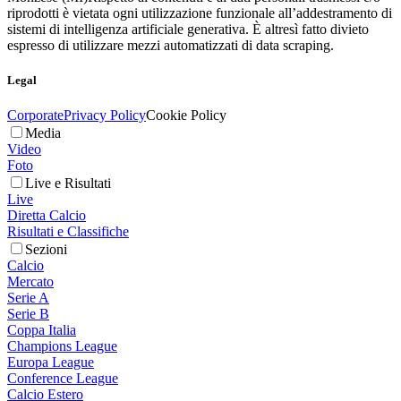
riprodotti è vietata ogni utilizzazione funzionale all’addestramento di
sistemi di intelligenza artificiale generativa. È altresì fatto divieto
espresso di utilizzare mezzi automatizzati di data scraping.
Legal
Corporate
Privacy Policy
Cookie Policy
Media
Video
Foto
Live e Risultati
Live
Diretta Calcio
Risultati e Classifiche
Sezioni
Calcio
Mercato
Serie A
Serie B
Coppa Italia
Champions League
Europa League
Conference League
Calcio Estero