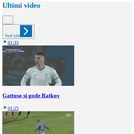
Ultimi video
Vedi tutti
01:33
Gattuso si gode Ratkov
01:25