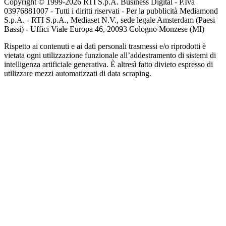
Copyright © 1999-
2026
RTI S.p.A. Business Digital - P.Iva
03976881007 - Tutti i diritti riservati - Per la pubblicità Mediamond
S.p.A. - RTI S.p.A., Mediaset N.V., sede legale Amsterdam (Paesi
Bassi) - Uffici Viale Europa 46, 20093 Cologno Monzese (MI)
Rispetto ai contenuti e ai dati personali trasmessi e/o riprodotti è
vietata ogni utilizzazione funzionale all’addestramento di sistemi di
intelligenza artificiale generativa. È altresì fatto divieto espresso di
utilizzare mezzi automatizzati di data scraping.