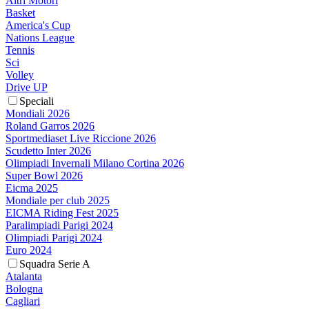
Altri Motori
Basket
America's Cup
Nations League
Tennis
Sci
Volley
Drive UP
Speciali
Mondiali 2026
Roland Garros 2026
Sportmediaset Live Riccione 2026
Scudetto Inter 2026
Olimpiadi Invernali Milano Cortina 2026
Super Bowl 2026
Eicma 2025
Mondiale per club 2025
EICMA Riding Fest 2025
Paralimpiadi Parigi 2024
Olimpiadi Parigi 2024
Euro 2024
Squadra Serie A
Atalanta
Bologna
Cagliari