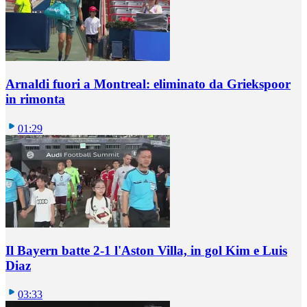
Arnaldi fuori a Montreal: eliminato da Griekspoor
in rimonta
01:29
Il Bayern batte 2-1 l'Aston Villa, in gol Kim e Luis
Diaz
03:33