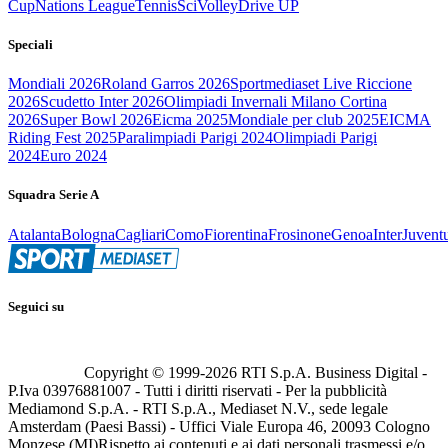
Cup
Nations League
Tennis
Sci
Volley
Drive UP
Speciali
Mondiali 2026
Roland Garros 2026
Sportmediaset Live Riccione
2026
Scudetto Inter 2026
Olimpiadi Invernali Milano Cortina
2026
Super Bowl 2026
Eicma 2025
Mondiale per club 2025
EICMA
Riding Fest 2025
Paralimpiadi Parigi 2024
Olimpiadi Parigi
2024
Euro 2024
Squadra Serie A
Atalanta
Bologna
Cagliari
Como
Fiorentina
Frosinone
Genoa
Inter
Juvent
Seguici su
Copyright © 1999-
2026
RTI S.p.A. Business Digital -
P.Iva 03976881007 - Tutti i diritti riservati - Per la pubblicità
Mediamond S.p.A. - RTI S.p.A., Mediaset N.V., sede legale
Amsterdam (Paesi Bassi) - Uffici Viale Europa 46, 20093 Cologno
Monzese (MI)
Rispetto ai contenuti e ai dati personali trasmessi e/o