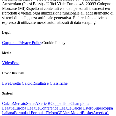
Amsterdam (Paesi Bassi) - Uffici Viale Europa 46, 20093 Cologno
Monzese (MI)
Rispetto ai contenuti e ai dati personali trasmessi e/o
riprodotti è vietata ogni utilizzazione funzionale all’addestramento di
sistemi di intelligenza artificiale generativa. È altresì fatto divieto
espresso di utilizzare mezzi automatizzati di data scraping.
Legal
Corporate
Privacy Policy
Cookie Policy
Media
Video
Foto
Live e Risultati
Live
Diretta Calcio
Risultati e Classifiche
Sezioni
Calcio
Mercato
Serie A
Serie B
Coppa Italia
Champions
League
Europa League
Conference League
Calcio Estero
Supercoppa
Italiana
Formula 1
Formula E
MotoGP
Altri Motori
Basket
America's