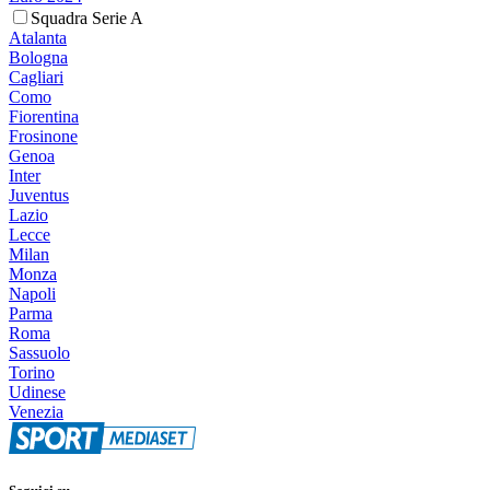
Squadra Serie A
Atalanta
Bologna
Cagliari
Como
Fiorentina
Frosinone
Genoa
Inter
Juventus
Lazio
Lecce
Milan
Monza
Napoli
Parma
Roma
Sassuolo
Torino
Udinese
Venezia