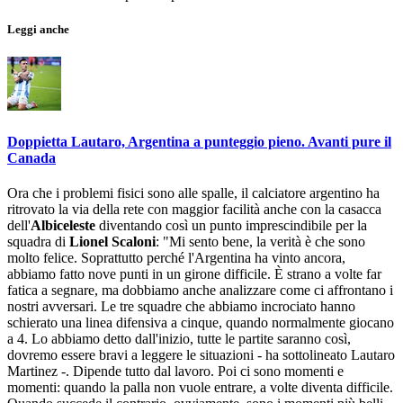
Leggi anche
Doppietta Lautaro, Argentina a punteggio pieno. Avanti pure il
Canada
Ora che i problemi fisici sono alle spalle, il calciatore argentino ha
ritrovato la via della rete con maggior facilità anche con la casacca
dell'
Albiceleste
diventando così un punto imprescindibile per la
squadra di
Lionel Scaloni
: "Mi sento bene, la verità è che sono
molto felice. Soprattutto perché l'Argentina ha vinto ancora,
abbiamo fatto nove punti in un girone difficile. È strano a volte far
fatica a segnare, ma dobbiamo anche analizzare come ci affrontano i
nostri avversari. Le tre squadre che abbiamo incrociato hanno
schierato una linea difensiva a cinque, quando normalmente giocano
a 4. Lo abbiamo detto dall'inizio, tutte le partite saranno così,
dovremo essere bravi a leggere le situazioni - ha sottolineato Lautaro
Martinez -. Dipende tutto dal lavoro. Poi ci sono momenti e
momenti: quando la palla non vuole entrare, a volte diventa difficile.