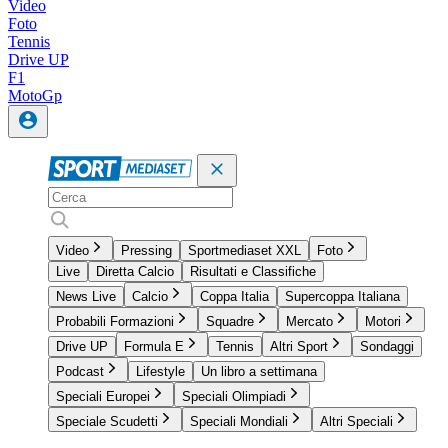
Video
Foto
Tennis
Drive UP
F1
MotoGp
Video
Pressing
Sportmediaset XXL
Foto
Live
Diretta Calcio
Risultati e Classifiche
News Live
Calcio
Coppa Italia
Supercoppa Italiana
Probabili Formazioni
Squadre
Mercato
Motori
Drive UP
Formula E
Tennis
Altri Sport
Sondaggi
Podcast
Lifestyle
Un libro a settimana
Speciali Europei
Speciali Olimpiadi
Speciale Scudetti
Speciali Mondiali
Altri Speciali