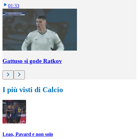
01:33
Gattuso si gode Ratkov
I più visti di Calcio
Leao, Pavard e non solo