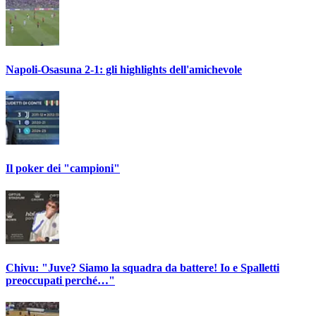
Napoli-Osasuna 2-1: gli highlights dell'amichevole
Il poker dei "campioni"
Chivu: "Juve? Siamo la squadra da battere! Io e Spalletti
preoccupati perché…"