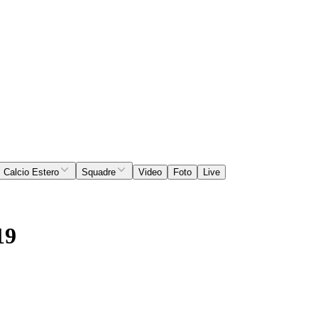
Calcio Estero
Squadre
Video
Foto
Live
19