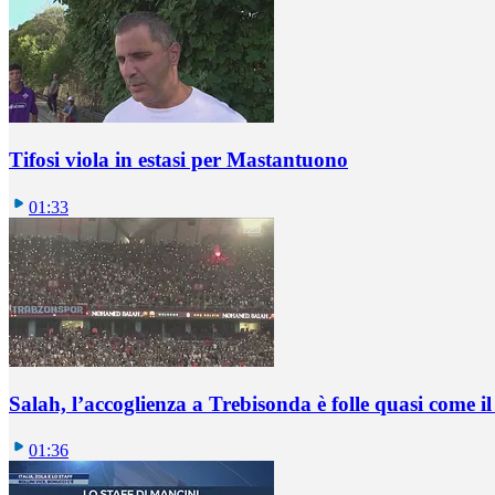
Tifosi viola in estasi per Mastantuono
01:33
Salah, l’accoglienza a Trebisonda è folle quasi come i
01:36