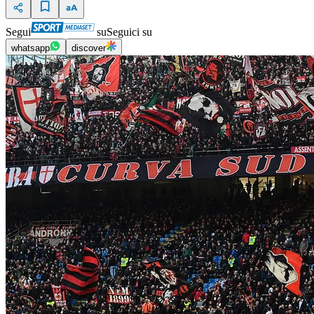
Segui
su
Seguici su
whatsapp
discover