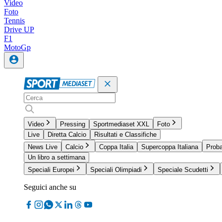
Video
Foto
Tennis
Drive UP
F1
MotoGp
Video
Pressing
Sportmediaset XXL
Foto
Live
Diretta Calcio
Risultati e Classifiche
News Live
Calcio
Coppa Italia
Supercoppa Italiana
Proba
Un libro a settimana
Speciali Europei
Speciali Olimpiadi
Speciale Scudetti
Seguici anche su