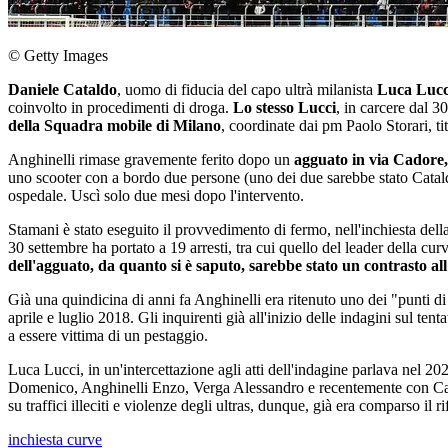
© Getty Images
Daniele Cataldo
, uomo di fiducia del capo ultrà milanista
Luca Lucc
coinvolto in procedimenti di droga.
Lo stesso Lucci
, in carcere dal 3
della Squadra mobile di Milano
, coordinate dai pm Paolo Storari, ti
Anghinelli rimase gravemente ferito dopo un
agguato in via Cador
uno scooter con a bordo due persone (uno dei due sarebbe stato Catald
ospedale. Uscì solo due mesi dopo l'intervento.
Stamani è stato eseguito il provvedimento di fermo, nell'inchiesta dell
30 settembre ha portato a 19 arresti, tra cui quello del leader della cu
dell'agguato, da quanto si è saputo, sarebbe stato un contrasto al
Già una quindicina di anni fa Anghinelli era ritenuto uno dei "punti di 
aprile e luglio 2018. Gli inquirenti già all'inizio delle indagini sul t
a essere vittima di un pestaggio.
Luca Lucci, in un'intercettazione agli atti dell'indagine parlava nel 2
Domenico, Anghinelli Enzo, Verga Alessandro e recentemente con Calaiò
su traffici illeciti e violenze degli ultras, dunque, già era comparso il
inchiesta curve