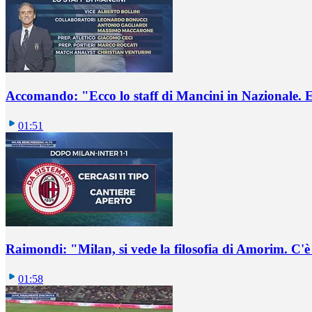
Accomando: "Ecco lo staff di Mancini in Nazionale. E 
01:51
Raimondi: "Milan, si vede la filosofia di Amorim. C'
01:58