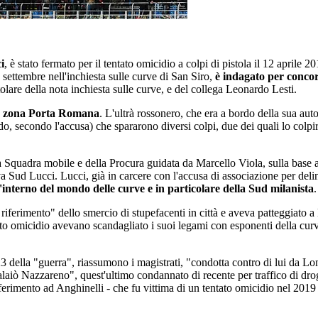
i
, è stato fermato per il tentato omicidio a colpi di pistola il 12 aprile 
0 settembre nell'inchiesta sulle curve di San Siro,
è indagato per concor
tolare della nota inchiesta sulle curve, e del collega Leonardo Lesti.
e, zona Porta Romana
. L'ultrà rossonero, che era a bordo della sua au
o, secondo l'accusa) che spararono diversi colpi, due dei quali lo col
a Squadra mobile e della Procura guidata da Marcello Viola, sulla base an
rva Sud Lucci. Lucci, già in carcere con l'accusa di associazione per del
l'interno del mondo delle curve e in particolare della Sud milanista
.
riferimento" dello smercio di stupefacenti in città e aveva patteggiato a
entato omicidio avevano scandagliato i suoi legami con esponenti della cur
023 della "guerra", riassumono i magistrati, "condotta contro di lui da L
 Nazzareno", quest'ultimo condannato di recente per traffico di droga.
 riferimento ad Anghinelli - che fu vittima di un tentato omicidio nel 201