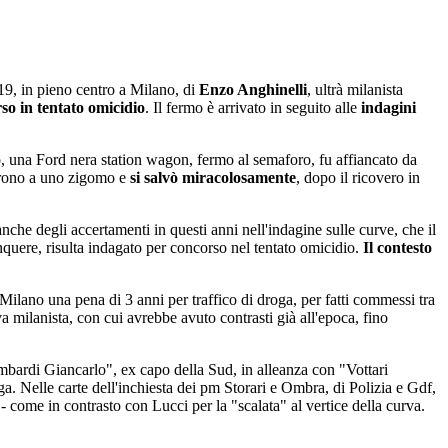
2019, in pieno centro a Milano, di
Enzo Anghinelli
, ultrà milanista
so in tentato omicidio
. Il fermo è arrivato in seguito alle
indagini
to, una Ford nera station wagon, fermo al semaforo, fu affiancato da
pirono a uno zigomo e
si salvò miracolosamente
, dopo il ricovero in
che degli accertamenti in questi anni nell'indagine sulle curve, che il
inquere, risulta indagato per concorso nel tentato omicidio.
Il contesto
 Milano una pena di 3 anni per traffico di droga, per fatti commessi tra
va milanista, con cui avrebbe avuto contrasti già all'epoca, fino
ombardi Giancarlo", ex capo della Sud, in alleanza con "Vottari
 Nelle carte dell'inchiesta dei pm Storari e Ombra, di Polizia e Gdf,
9 - come in contrasto con Lucci per la "scalata" al vertice della curva.