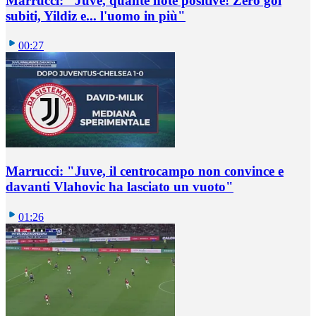
Marrucci: "Juve, quante note positive! Zero gol
subiti, Yildiz e... l'uomo in più"
00:27
Marrucci: "Juve, il centrocampo non convince e
davanti Vlahovic ha lasciato un vuoto"
01:26