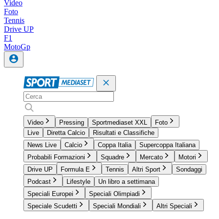
Video
Foto
Tennis
Drive UP
F1
MotoGp
Video
Pressing
Sportmediaset XXL
Foto
Live
Diretta Calcio
Risultati e Classifiche
News Live
Calcio
Coppa Italia
Supercoppa Italiana
Probabili Formazioni
Squadre
Mercato
Motori
Drive UP
Formula E
Tennis
Altri Sport
Sondaggi
Podcast
Lifestyle
Un libro a settimana
Speciali Europei
Speciali Olimpiadi
Speciale Scudetti
Speciali Mondiali
Altri Speciali