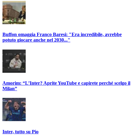
Buffon omaggia Franco Baresi: "Era incredibile, avrebbe
potuto giocare anche nel 2030..."
Amorim: “L’Inter? Aprite YouTube e capirete perché scelgo il
Milan”
Inter, tutto su Pio