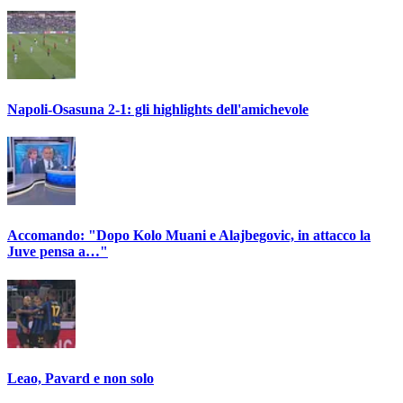
Napoli-Osasuna 2-1: gli highlights dell'amichevole
Accomando: "Dopo Kolo Muani e Alajbegovic, in attacco la
Juve pensa a…"
Leao, Pavard e non solo