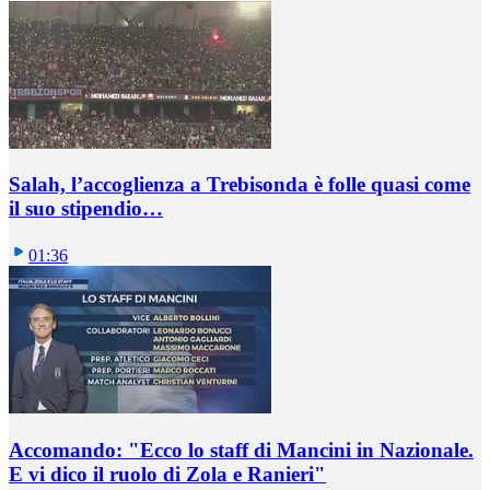
Salah, l’accoglienza a Trebisonda è folle quasi come
il suo stipendio…
01:36
Accomando: "Ecco lo staff di Mancini in Nazionale.
E vi dico il ruolo di Zola e Ranieri"