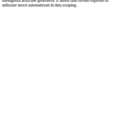
intelligenza artificiale generativa. È altresì fatto divieto espresso di
utilizzare mezzi automatizzati di data scraping.