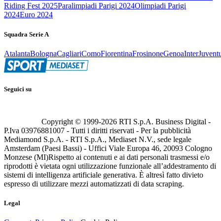
Riding Fest 2025
Paralimpiadi Parigi 2024
Olimpiadi Parigi
2024
Euro 2024
Squadra Serie A
Atalanta
Bologna
Cagliari
Como
Fiorentina
Frosinone
Genoa
Inter
Juvent
Seguici su
Copyright © 1999-
2026
RTI S.p.A. Business Digital -
P.Iva 03976881007 - Tutti i diritti riservati - Per la pubblicità
Mediamond S.p.A. - RTI S.p.A., Mediaset N.V., sede legale
Amsterdam (Paesi Bassi) - Uffici Viale Europa 46, 20093 Cologno
Monzese (MI)
Rispetto ai contenuti e ai dati personali trasmessi e/o
riprodotti è vietata ogni utilizzazione funzionale all’addestramento di
sistemi di intelligenza artificiale generativa. È altresì fatto divieto
espresso di utilizzare mezzi automatizzati di data scraping.
Legal