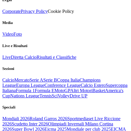
Corporate
Privacy Policy
Cookie Policy
Media
Video
Foto
Live e Risultati
Live
Diretta Calcio
Risultati e Classifiche
Sezioni
Calcio
Mercato
Serie A
Serie B
Coppa Italia
Champions
League
Europa League
Conference League
Calcio Estero
Supercoppa
Italiana
Formula 1
Formula E
MotoGP
Altri Motori
Basket
America's
Cup
Nations League
Tennis
Sci
Volley
Drive UP
Speciali
Mondiali 2026
Roland Garros 2026
Sportmediaset Live Riccione
2026
Scudetto Inter 2026
Olimpiadi Invernali Milano Cortina
2026
Super Bowl 2026
Eicma 2025
Mondiale per club 2025
EICMA