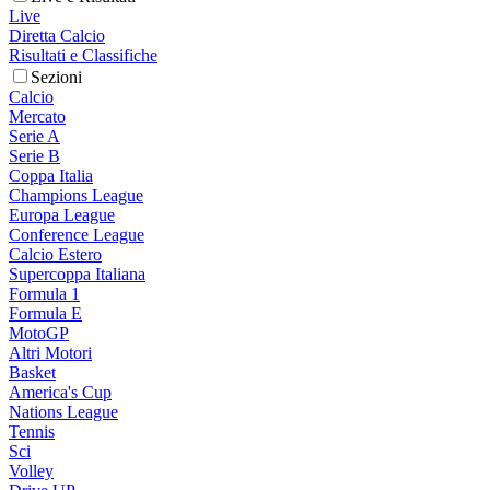
Live
Diretta Calcio
Risultati e Classifiche
Sezioni
Calcio
Mercato
Serie A
Serie B
Coppa Italia
Champions League
Europa League
Conference League
Calcio Estero
Supercoppa Italiana
Formula 1
Formula E
MotoGP
Altri Motori
Basket
America's Cup
Nations League
Tennis
Sci
Volley