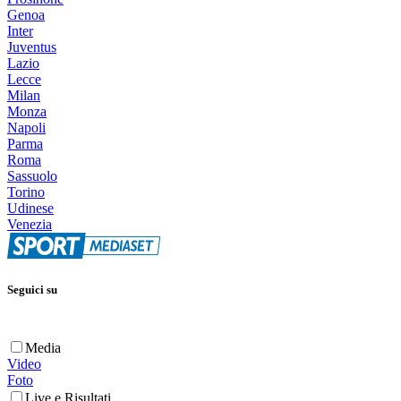
Genoa
Inter
Juventus
Lazio
Lecce
Milan
Monza
Napoli
Parma
Roma
Sassuolo
Torino
Udinese
Venezia
Seguici su
Media
Video
Foto
Live e Risultati