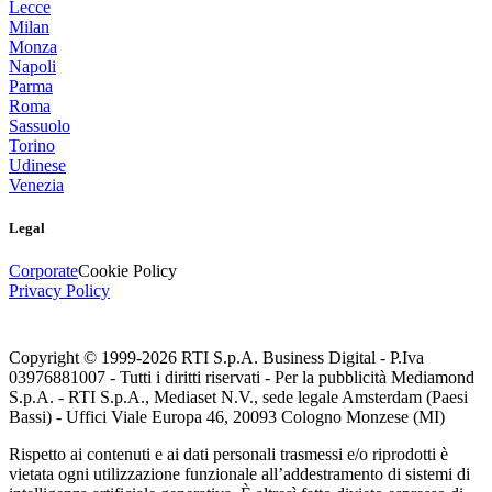
Lecce
Milan
Monza
Napoli
Parma
Roma
Sassuolo
Torino
Udinese
Venezia
Legal
Corporate
Cookie Policy
Privacy Policy
Copyright © 1999-
2026
RTI S.p.A. Business Digital - P.Iva
03976881007 - Tutti i diritti riservati - Per la pubblicità Mediamond
S.p.A. - RTI S.p.A., Mediaset N.V., sede legale Amsterdam (Paesi
Bassi) - Uffici Viale Europa 46, 20093 Cologno Monzese (MI)
Rispetto ai contenuti e ai dati personali trasmessi e/o riprodotti è
vietata ogni utilizzazione funzionale all’addestramento di sistemi di