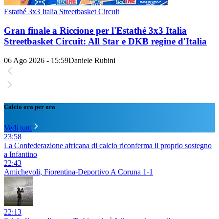
Estathé 3x3 Italia Streetbasket Circuit
Gran finale a Riccione per l'Estathé 3x3 Italia
Streetbasket Circuit: All Star e DKB regine d'Italia
06 Ago 2026 - 15:59
Daniele Rubini
Calcio ora per ora
Vedi tutti
23:58
La Confederazione africana di calcio riconferma il proprio sostegno
a Infantino
22:43
Amichevoli, Fiorentina-Deportivo A Coruna 1-1
22:13