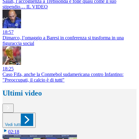
Salah, l’accoglienza a Trebisonda è folle quasi come il suo
stipendio… IL VIDEO
18:57
Dimarco, l’omaggio a Baresi in conferenza si trasforma in una
figuraccia social
18:25
Caso Fifa, anche la Conmebol sudamericana contro Infantino:
"Preoccupati, il calcio è di tutti"
Ultimi video
Vedi tutti
02:18