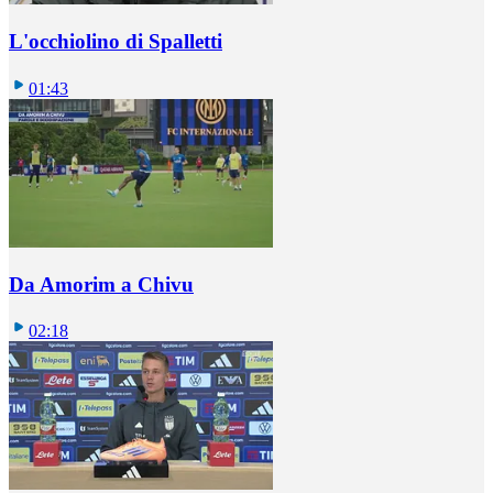
L'occhiolino di Spalletti
01:43
Da Amorim a Chivu
02:18