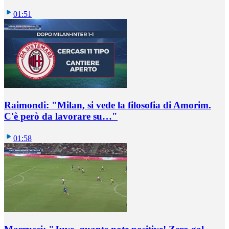
01:51
Raimondi: "Milan, si vede la filosofia di Amorim.
C'è però da lavorare su…"
01:58