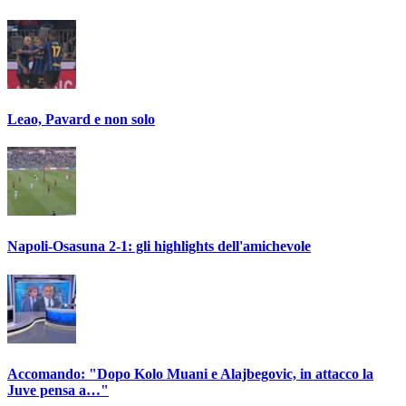
Leao, Pavard e non solo
Napoli-Osasuna 2-1: gli highlights dell'amichevole
Accomando: "Dopo Kolo Muani e Alajbegovic, in attacco la
Juve pensa a…"