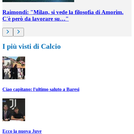
Raimondi: "Milan, si vede la filosofia di Amorim.
C'è però da lavorare su…"
I più visti di Calcio
Ciao capitano: l'ultimo saluto a Baresi
Ecco la nuova Juve