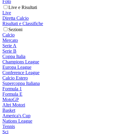
Foto
Live e Risultati
Live
Diretta Calcio
Risultati e Classifiche
Sezioni
Calcio
Mercato
Serie A
Serie B
Coppa Italia
Champions League
Europa League
Conference League
Calcio Estero
Supercoppa Italiana
Formula 1
Formula E
MotoGP
Altri Motori
Basket
America's Cup
Nations League
Tennis
Sci