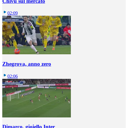
Chivu sul mercato
02:09
Zhegrova, anno zero
02:06
Dimarco, gioiello Inter