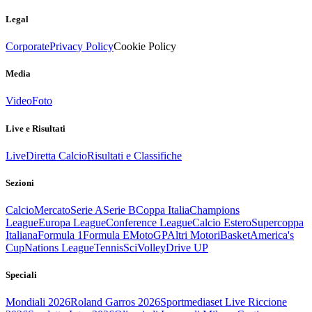
Legal
Corporate
Privacy Policy
Cookie Policy
Media
Video
Foto
Live e Risultati
Live
Diretta Calcio
Risultati e Classifiche
Sezioni
Calcio
Mercato
Serie A
Serie B
Coppa Italia
Champions
League
Europa League
Conference League
Calcio Estero
Supercoppa
Italiana
Formula 1
Formula E
MotoGP
Altri Motori
Basket
America's
Cup
Nations League
Tennis
Sci
Volley
Drive UP
Speciali
Mondiali 2026
Roland Garros 2026
Sportmediaset Live Riccione