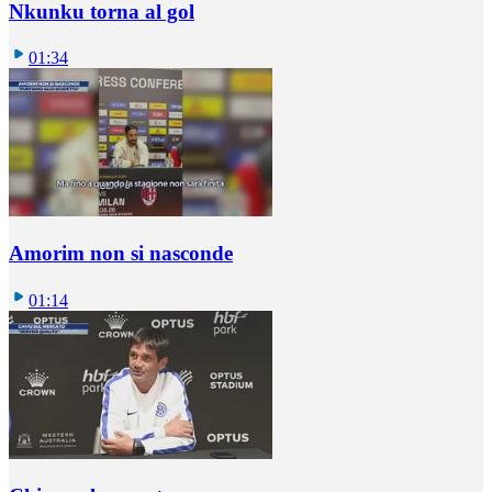
Nkunku torna al gol
01:34
Amorim non si nasconde
01:14