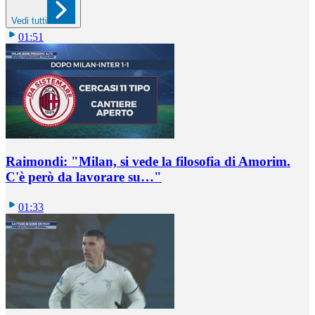
Vedi tutti
01:51
Raimondi: "Milan, si vede la filosofia di Amorim.
C'è però da lavorare su…"
01:33