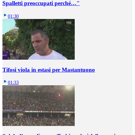
Spalletti preoccupati perché…"
01:30
Tifosi viola in estasi per Mastantuono
01:33