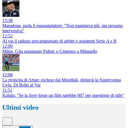
13:38
Maradona, parla il massaggiatore: "Non mangiava più, ma nessuno
interveniva"
12:52
Al via il raduno precampionato di arbitri e assistenti Serie A e B
12:09
Milan, Gila raggiunge Pulisic e Gimenez a Milanello
12:08
La rivincita di Artan: escluso dai Mondiali, dirigerà la Supercoppa
Uefa. Di Bello al Var
11:51
Kalulu: "Se la Juve fosse un film sarebbe 007 per questione di stile"
Ultimi video