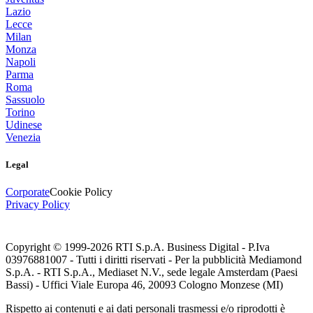
Lazio
Lecce
Milan
Monza
Napoli
Parma
Roma
Sassuolo
Torino
Udinese
Venezia
Legal
Corporate
Cookie Policy
Privacy Policy
Copyright © 1999-
2026
RTI S.p.A. Business Digital - P.Iva
03976881007 - Tutti i diritti riservati - Per la pubblicità Mediamond
S.p.A. - RTI S.p.A., Mediaset N.V., sede legale Amsterdam (Paesi
Bassi) - Uffici Viale Europa 46, 20093 Cologno Monzese (MI)
Rispetto ai contenuti e ai dati personali trasmessi e/o riprodotti è