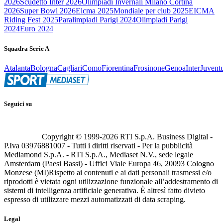
2026
Scudetto Inter 2026
Olimpiadi Invernali Milano Cortina
2026
Super Bowl 2026
Eicma 2025
Mondiale per club 2025
EICMA
Riding Fest 2025
Paralimpiadi Parigi 2024
Olimpiadi Parigi
2024
Euro 2024
Squadra Serie A
Atalanta
Bologna
Cagliari
Como
Fiorentina
Frosinone
Genoa
Inter
Juvent
Seguici su
Copyright © 1999-
2026
RTI S.p.A. Business Digital -
P.Iva 03976881007 - Tutti i diritti riservati - Per la pubblicità
Mediamond S.p.A. - RTI S.p.A., Mediaset N.V., sede legale
Amsterdam (Paesi Bassi) - Uffici Viale Europa 46, 20093 Cologno
Monzese (MI)
Rispetto ai contenuti e ai dati personali trasmessi e/o
riprodotti è vietata ogni utilizzazione funzionale all’addestramento di
sistemi di intelligenza artificiale generativa. È altresì fatto divieto
espresso di utilizzare mezzi automatizzati di data scraping.
Legal