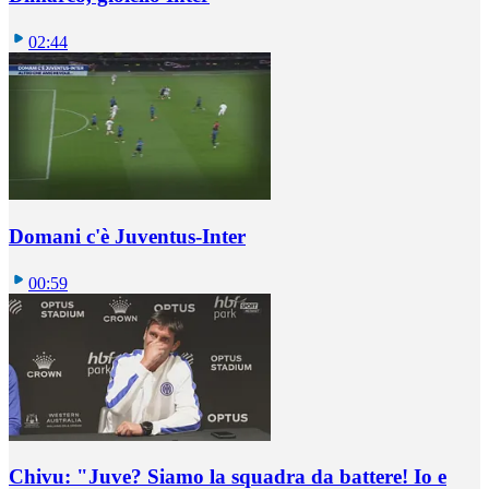
02:44
Domani c'è Juventus-Inter
00:59
Chivu: "Juve? Siamo la squadra da battere! Io e