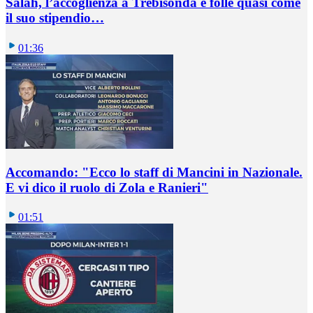
Salah, l’accoglienza a Trebisonda è folle quasi come
il suo stipendio…
01:36
Accomando: "Ecco lo staff di Mancini in Nazionale.
E vi dico il ruolo di Zola e Ranieri"
01:51