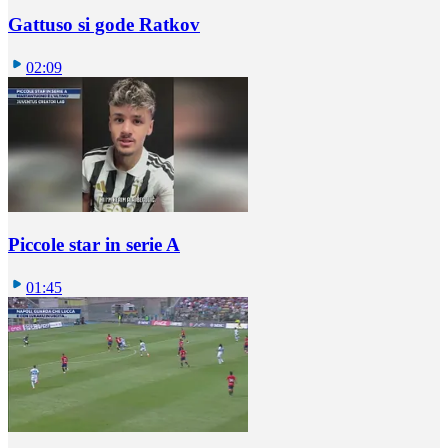
Gattuso si gode Ratkov
02:09
Piccole star in serie A
01:45