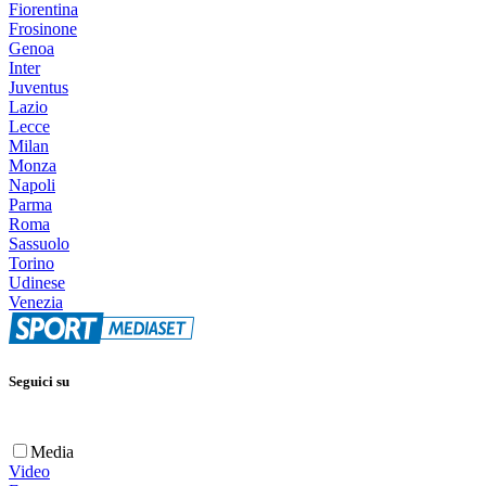
Fiorentina
Frosinone
Genoa
Inter
Juventus
Lazio
Lecce
Milan
Monza
Napoli
Parma
Roma
Sassuolo
Torino
Udinese
Venezia
Seguici su
Media
Video