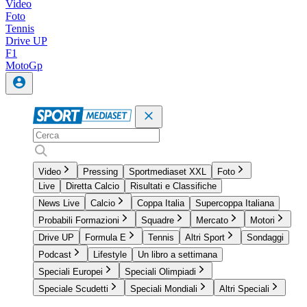
Video
Foto
Tennis
Drive UP
F1
MotoGp
Video
Pressing
Sportmediaset XXL
Foto
Live
Diretta Calcio
Risultati e Classifiche
News Live
Calcio
Coppa Italia
Supercoppa Italiana
Probabili Formazioni
Squadre
Mercato
Motori
Drive UP
Formula E
Tennis
Altri Sport
Sondaggi
Podcast
Lifestyle
Un libro a settimana
Speciali Europei
Speciali Olimpiadi
Speciale Scudetti
Speciali Mondiali
Altri Speciali