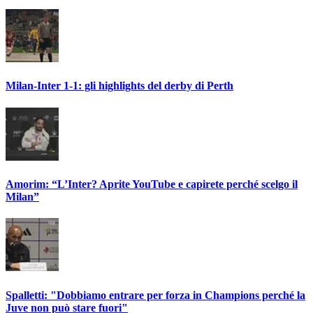
Milan-Inter 1-1: gli highlights del derby di Perth
Amorim: “L’Inter? Aprite YouTube e capirete perché scelgo il
Milan”
Spalletti: "Dobbiamo entrare per forza in Champions perché la
Juve non può stare fuori"