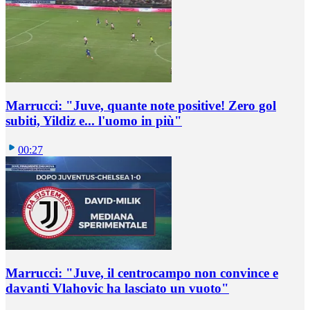
Marrucci: "Juve, quante note positive! Zero gol
subiti, Yildiz e... l'uomo in più"
00:27
Marrucci: "Juve, il centrocampo non convince e
davanti Vlahovic ha lasciato un vuoto"