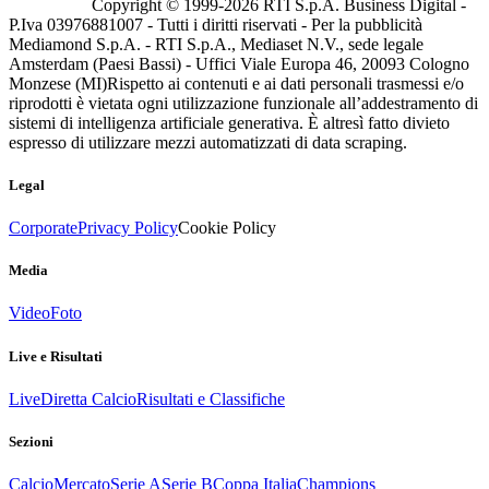
Copyright © 1999-
2026
RTI S.p.A. Business Digital -
P.Iva 03976881007 - Tutti i diritti riservati - Per la pubblicità
Mediamond S.p.A. - RTI S.p.A., Mediaset N.V., sede legale
Amsterdam (Paesi Bassi) - Uffici Viale Europa 46, 20093 Cologno
Monzese (MI)
Rispetto ai contenuti e ai dati personali trasmessi e/o
riprodotti è vietata ogni utilizzazione funzionale all’addestramento di
sistemi di intelligenza artificiale generativa. È altresì fatto divieto
espresso di utilizzare mezzi automatizzati di data scraping.
Legal
Corporate
Privacy Policy
Cookie Policy
Media
Video
Foto
Live e Risultati
Live
Diretta Calcio
Risultati e Classifiche
Sezioni
Calcio
Mercato
Serie A
Serie B
Coppa Italia
Champions