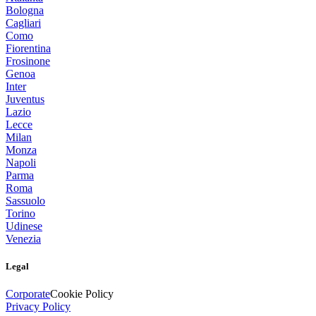
Bologna
Cagliari
Como
Fiorentina
Frosinone
Genoa
Inter
Juventus
Lazio
Lecce
Milan
Monza
Napoli
Parma
Roma
Sassuolo
Torino
Udinese
Venezia
Legal
Corporate
Cookie Policy
Privacy Policy