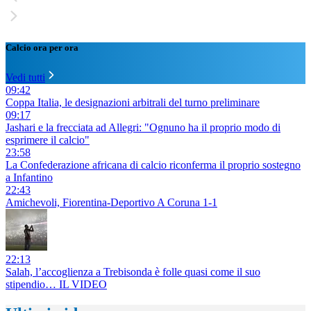
Calcio ora per ora
Vedi tutti
09:42
Coppa Italia, le designazioni arbitrali del turno preliminare
09:17
Jashari e la frecciata ad Allegri: "Ognuno ha il proprio modo di
esprimere il calcio"
23:58
La Confederazione africana di calcio riconferma il proprio sostegno
a Infantino
22:43
Amichevoli, Fiorentina-Deportivo A Coruna 1-1
22:13
Salah, l’accoglienza a Trebisonda è folle quasi come il suo
stipendio… IL VIDEO