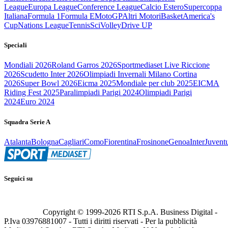
League
Europa League
Conference League
Calcio Estero
Supercoppa
Italiana
Formula 1
Formula E
MotoGP
Altri Motori
Basket
America's
Cup
Nations League
Tennis
Sci
Volley
Drive UP
Speciali
Mondiali 2026
Roland Garros 2026
Sportmediaset Live Riccione
2026
Scudetto Inter 2026
Olimpiadi Invernali Milano Cortina
2026
Super Bowl 2026
Eicma 2025
Mondiale per club 2025
EICMA
Riding Fest 2025
Paralimpiadi Parigi 2024
Olimpiadi Parigi
2024
Euro 2024
Squadra Serie A
Atalanta
Bologna
Cagliari
Como
Fiorentina
Frosinone
Genoa
Inter
Juvent
Seguici su
Copyright © 1999-
2026
RTI S.p.A. Business Digital -
P.Iva 03976881007 - Tutti i diritti riservati - Per la pubblicità