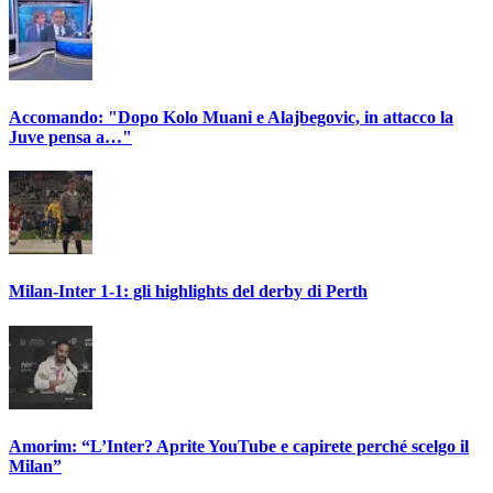
Accomando: "Dopo Kolo Muani e Alajbegovic, in attacco la
Juve pensa a…"
Milan-Inter 1-1: gli highlights del derby di Perth
Amorim: “L’Inter? Aprite YouTube e capirete perché scelgo il
Milan”