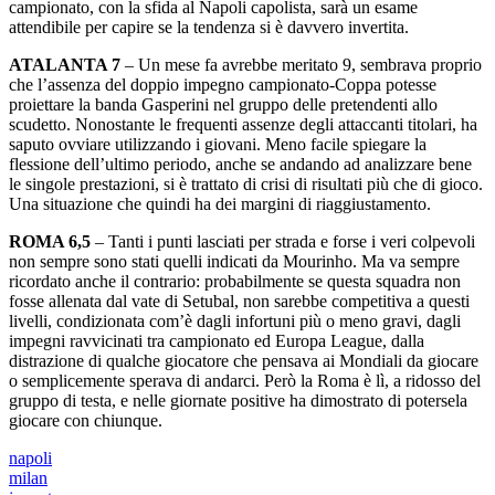
campionato, con la sfida al Napoli capolista, sarà un esame
attendibile per capire se la tendenza si è davvero invertita.
ATALANTA 7
– Un mese fa avrebbe meritato 9, sembrava proprio
che l’assenza del doppio impegno campionato-Coppa potesse
proiettare la banda Gasperini nel gruppo delle pretendenti allo
scudetto. Nonostante le frequenti assenze degli attaccanti titolari, ha
saputo ovviare utilizzando i giovani. Meno facile spiegare la
flessione dell’ultimo periodo, anche se andando ad analizzare bene
le singole prestazioni, si è trattato di crisi di risultati più che di gioco.
Una situazione che quindi ha dei margini di riaggiustamento.
ROMA 6,5
– Tanti i punti lasciati per strada e forse i veri colpevoli
non sempre sono stati quelli indicati da Mourinho. Ma va sempre
ricordato anche il contrario: probabilmente se questa squadra non
fosse allenata dal vate di Setubal, non sarebbe competitiva a questi
livelli, condizionata com’è dagli infortuni più o meno gravi, dagli
impegni ravvicinati tra campionato ed Europa League, dalla
distrazione di qualche giocatore che pensava ai Mondiali da giocare
o semplicemente sperava di andarci. Però la Roma è lì, a ridosso del
gruppo di testa, e nelle giornate positive ha dimostrato di potersela
giocare con chiunque.
napoli
milan