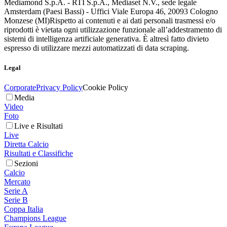
Mediamond S.p.A. - RTI S.p.A., Mediaset N.V., sede legale
Amsterdam (Paesi Bassi) - Uffici Viale Europa 46, 20093 Cologno
Monzese (MI)
Rispetto ai contenuti e ai dati personali trasmessi e/o
riprodotti è vietata ogni utilizzazione funzionale all’addestramento di
sistemi di intelligenza artificiale generativa. È altresì fatto divieto
espresso di utilizzare mezzi automatizzati di data scraping.
Legal
Corporate
Privacy Policy
Cookie Policy
Media
Video
Foto
Live e Risultati
Live
Diretta Calcio
Risultati e Classifiche
Sezioni
Calcio
Mercato
Serie A
Serie B
Coppa Italia
Champions League