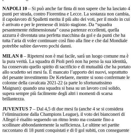
NAPOLI 10
– Si può anche far finta di non sapere che ha lasciato 4
punti per strada, contro Fiorentina e Lecce. La sostanza non cambia,
il capolavoro di Spalletti merita il più alto dei voti, per il modo in cui
è arrivato e per le premesse di inizio stagione. Da “squadra
pesantemente ridimensionata” causa partenze eccellenti, quella
azzurra è diventata una perfetta macchina da gol e da punti che ha
tutta l’aria di voler continuare così fino alla fine e che dal Mondiale
potrebbe subire davvero pochi danni.
MILAN 8
– Ripetersi non è mai facile, sarà un luogo comune ma è
la pura verità. La squadra di Pioli però non ha perso la sua identità,
ha conservato quello spirito di sacrificio e di mutualità che ha portato
allo scudetto sei mesi fa. È mancato l’apporto dei nuovi, soprattutto
del pesante investimento De Ketelaere, mentre si sono confermate le
colonne della cavalcata 2021-22 (a parte lo sfortunatissimo
Maignan): quando una squadra si basa su un lavoro così solido,
supera sempre più facilmente degli altri i momenti di scarsa
brillantezza.
JUVENTUS 7
– Dal 4,5 di due mesi fa (anche 4 se si considera
l’eliminazione dalla Champions League), il voto dei bianconeri di
Allegri è risalito seguendo un ritmo lento ma costante fino a
scollinare abbondantemente la sufficienza. Le ultime sei partite
raccontano di 18 punti conquistati e di 0 gol subiti, con conseguente