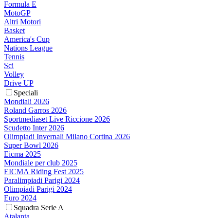
Formula E
MotoGP
Altri Motori
Basket
America's Cup
Nations League
Tennis
Sci
Volley
Drive UP
Speciali
Mondiali 2026
Roland Garros 2026
Sportmediaset Live Riccione 2026
Scudetto Inter 2026
Olimpiadi Invernali Milano Cortina 2026
Super Bowl 2026
Eicma 2025
Mondiale per club 2025
EICMA Riding Fest 2025
Paralimpiadi Parigi 2024
Olimpiadi Parigi 2024
Euro 2024
Squadra Serie A
Atalanta