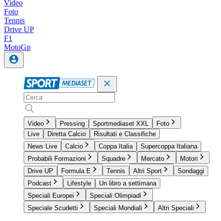
Video
Foto
Tennis
Drive UP
F1
MotoGp
Video
Pressing
Sportmediaset XXL
Foto
Live
Diretta Calcio
Risultati e Classifiche
News Live
Calcio
Coppa Italia
Supercoppa Italiana
Probabili Formazioni
Squadre
Mercato
Motori
Drive UP
Formula E
Tennis
Altri Sport
Sondaggi
Podcast
Lifestyle
Un libro a settimana
Speciali Europei
Speciali Olimpiadi
Speciale Scudetti
Speciali Mondiali
Altri Speciali