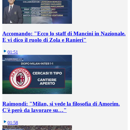
Accomando: "Ecco lo staff di Mancini in Nazionale.
E vi dico il ruolo di Zola e Ranieri"
01:51
Raimondi: "Milan, si vede la filosofia di Amorim.
C'è però da lavorare su…"
01:58