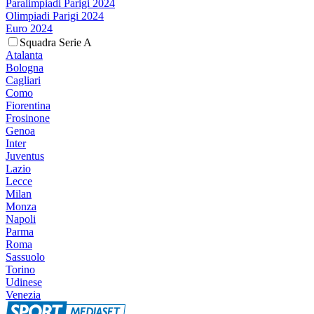
Paralimpiadi Parigi 2024
Olimpiadi Parigi 2024
Euro 2024
Squadra Serie A
Atalanta
Bologna
Cagliari
Como
Fiorentina
Frosinone
Genoa
Inter
Juventus
Lazio
Lecce
Milan
Monza
Napoli
Parma
Roma
Sassuolo
Torino
Udinese
Venezia