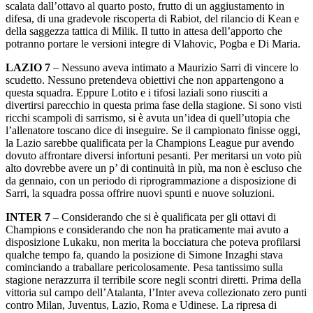
scalata dall’ottavo al quarto posto, frutto di un aggiustamento in
difesa, di una gradevole riscoperta di Rabiot, del rilancio di Kean e
della saggezza tattica di Milik. Il tutto in attesa dell’apporto che
potranno portare le versioni integre di Vlahovic, Pogba e Di Maria.
LAZIO 7
– Nessuno aveva intimato a Maurizio Sarri di vincere lo
scudetto. Nessuno pretendeva obiettivi che non appartengono a
questa squadra. Eppure Lotito e i tifosi laziali sono riusciti a
divertirsi parecchio in questa prima fase della stagione. Si sono visti
ricchi scampoli di sarrismo, si è avuta un’idea di quell’utopia che
l’allenatore toscano dice di inseguire. Se il campionato finisse oggi,
la Lazio sarebbe qualificata per la Champions League pur avendo
dovuto affrontare diversi infortuni pesanti. Per meritarsi un voto più
alto dovrebbe avere un p’ di continuità in più, ma non è escluso che
da gennaio, con un periodo di riprogrammazione a disposizione di
Sarri, la squadra possa offrire nuovi spunti e nuove soluzioni.
INTER 7
– Considerando che si è qualificata per gli ottavi di
Champions e considerando che non ha praticamente mai avuto a
disposizione Lukaku, non merita la bocciatura che poteva profilarsi
qualche tempo fa, quando la posizione di Simone Inzaghi stava
cominciando a traballare pericolosamente. Pesa tantissimo sulla
stagione nerazzurra il terribile score negli scontri diretti. Prima della
vittoria sul campo dell’Atalanta, l’Inter aveva collezionato zero punti
contro Milan, Juventus, Lazio, Roma e Udinese. La ripresa di