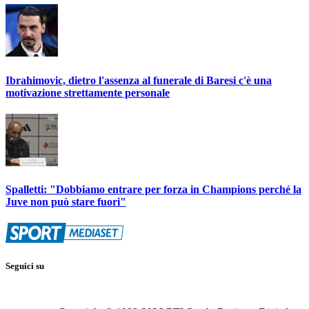
Ibrahimovic, dietro l'assenza al funerale di Baresi c'è una
motivazione strettamente personale
Spalletti: "Dobbiamo entrare per forza in Champions perché la
Juve non può stare fuori"
Seguici su