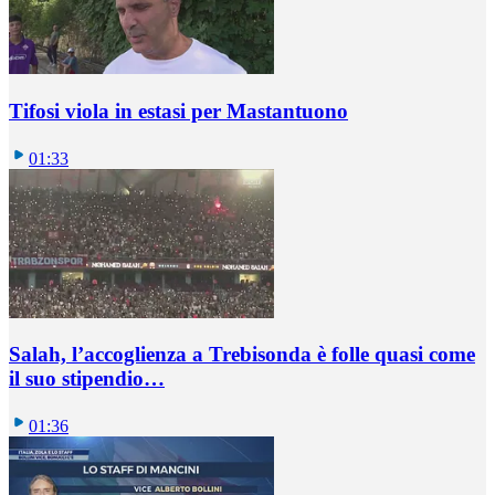
Tifosi viola in estasi per Mastantuono
01:33
Salah, l’accoglienza a Trebisonda è folle quasi come
il suo stipendio…
01:36