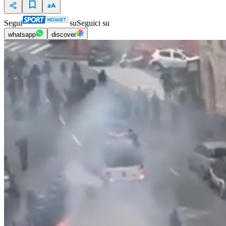
Segui
su
Seguici su
whatsapp
discover