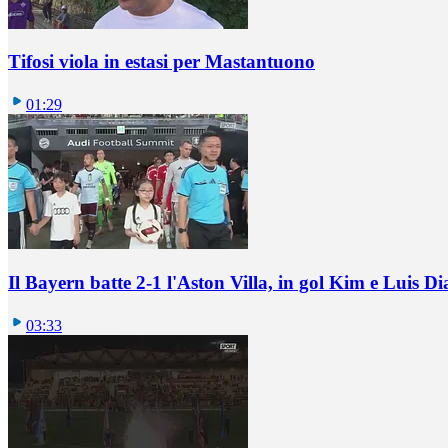
Tifosi viola in estasi per Mastantuono
01:29
Il Bayern batte 2-1 l'Aston Villa, in gol Kim e Luis Di
03:33