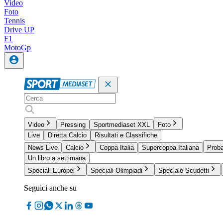
Video
Foto
Tennis
Drive UP
F1
MotoGp
Video
Pressing
Sportmediaset XXL
Foto
Live
Diretta Calcio
Risultati e Classifiche
News Live
Calcio
Coppa Italia
Supercoppa Italiana
Proba
Un libro a settimana
Speciali Europei
Speciali Olimpiadi
Speciale Scudetti
Seguici anche su