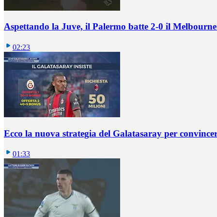
Aspettando la Juve, il Palermo batte 2-0 il Melbourne
02:23
Ecco la nuova strategia del Galatasaray per convincer
01:33