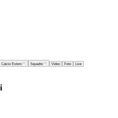
Calcio Estero
Squadre
Video
Foto
Live
i