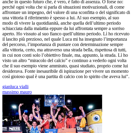
anche in questo futuro che, è vero, è fatto di assenza. O forse no:
perché ogni volta che si parla di situazioni motivazionali, di come
affrontare un impegno, del valore di una sconfitta o del significato di
una vittoria il riferimento è spesso a lui. Al suo esempio, al suo
modo di vivere la quotidianità, anche quella dell’ultimo periodo
schiacciata dalla malattia eppure da lui affrontata sempre a sorriso
aperto. Ho vissuto al suo fianco quell’ultimo periodo. Lì ho ricevuto
il lascito più prezioso, nel quale Luca mi ha insegnato l’importanza
del percorso, l’importanza di puntare con determinazione sempre
alla vittoria, certo, ma attraverso una strada bella, rispettosa di tutti,
in cui non conti solo l’obiettivo finale, ma, appunto, la strada. Lì ho
visto un altro “miracolo del calcio” e continuo a vederlo ogni volta
che il suo esempio viene ammirato, quasi studiato, proprio come lui
desiderava. Fonte inesauribile di ispirazione per vivere un momento
così gioioso qual è una partita di calcio con lo spirito che aveva lui".
gianluca vialli
massimo mauro