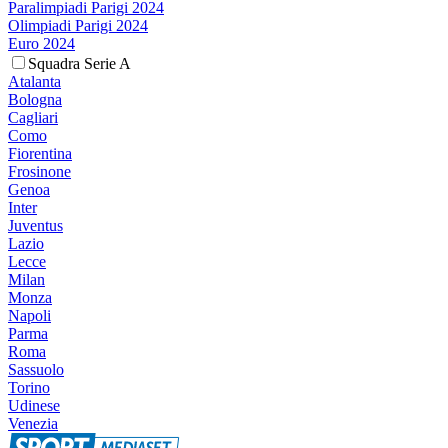
Paralimpiadi Parigi 2024
Olimpiadi Parigi 2024
Euro 2024
Squadra Serie A
Atalanta
Bologna
Cagliari
Como
Fiorentina
Frosinone
Genoa
Inter
Juventus
Lazio
Lecce
Milan
Monza
Napoli
Parma
Roma
Sassuolo
Torino
Udinese
Venezia