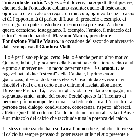
“miracolo del calcio”.
Questo è il dovere, ma soprattutto il piacere,
che noi della Fondazione abbiamo assunto: quello di festeggiare
ogni volta che il calcio ci regala un miracolo, ogni volta che il calcio
ci dà l’opportunità di parlare di Luca, di prenderlo a esempio, di
essere grati di poter custodire un tesoro così prezioso. Anche in
questa occasione, festeggiamo. L’esempio, l’amico, il miracolo del
calcio". Sono le parole di
Massimo Mauro, presidente
Fondazione Vialli e Mauro,
in occasione del secondo anniversario
dalla scomparsa di
Gianluca Vialli.
"Lo è per il suo epilogo, certo. Ma lo è anche per un altro motivo.
Quando, infatti, il giocatore della Fiorentina cade a terra vicino a lui
e primo a intervenire – in modo determinante – è
Cataldi.
Due
ragazzi nati ai due “estremi” della Capitale, il primo cuore
giallorosso, il secondo biancoceleste. Cresciuti da avversari nei
rispettivi vivai e a un certo punto entrambi lasciati allontanare.
Direzione Firenze. Lì, stessa maglia viola, diventano compagni, ma
soprattutto amici, amici del cuore. Perché questo fa l’incontro di
persone, più prorompente di qualsiasi fede calcistica. L’incontro tra
persone crea dialogo, condivisione, conoscenza, rispetto, abbracci,
affetto. Quell’attimo in cui Cataldi tende una mano alla vita di Bove
è un miracolo del calcio che racchiude tutta la potenza del calcio.
La stessa potenza che ha reso
Luca
l’uomo che è, lui che attraverso
il calcio ha sempre pensato di poter essere utile nel suo presente e