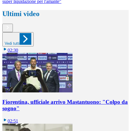
super liquidazione per l'amante"
Ultimi video
Vedi tutti
02:30
Fiorentina, ufficiale arrivo Mastantuono: "Colpo da
sogno"
02:51