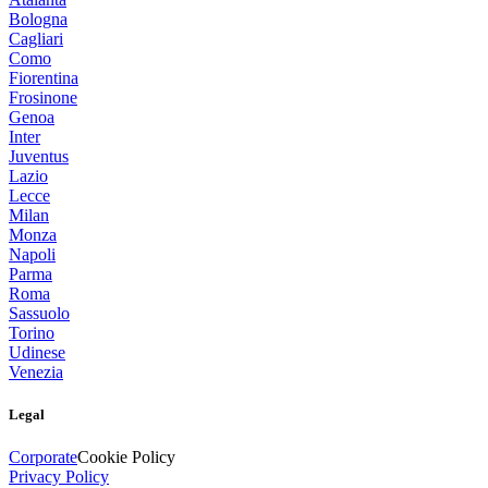
Bologna
Cagliari
Como
Fiorentina
Frosinone
Genoa
Inter
Juventus
Lazio
Lecce
Milan
Monza
Napoli
Parma
Roma
Sassuolo
Torino
Udinese
Venezia
Legal
Corporate
Cookie Policy
Privacy Policy