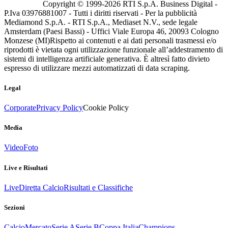
Copyright © 1999-
2026
RTI S.p.A. Business Digital -
P.Iva 03976881007 - Tutti i diritti riservati - Per la pubblicità
Mediamond S.p.A. - RTI S.p.A., Mediaset N.V., sede legale
Amsterdam (Paesi Bassi) - Uffici Viale Europa 46, 20093 Cologno
Monzese (MI)
Rispetto ai contenuti e ai dati personali trasmessi e/o
riprodotti è vietata ogni utilizzazione funzionale all’addestramento di
sistemi di intelligenza artificiale generativa. È altresì fatto divieto
espresso di utilizzare mezzi automatizzati di data scraping.
Legal
Corporate
Privacy Policy
Cookie Policy
Media
Video
Foto
Live e Risultati
Live
Diretta Calcio
Risultati e Classifiche
Sezioni
Calcio
Mercato
Serie A
Serie B
Coppa Italia
Champions