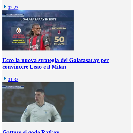
02:23
Ecco la nuova strategia del Galatasaray per
convincere Leao e il Milan
01:33
Gattuso si gode Ratkov