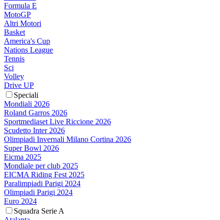
Formula E
MotoGP
Altri Motori
Basket
America's Cup
Nations League
Tennis
Sci
Volley
Drive UP
Speciali
Mondiali 2026
Roland Garros 2026
Sportmediaset Live Riccione 2026
Scudetto Inter 2026
Olimpiadi Invernali Milano Cortina 2026
Super Bowl 2026
Eicma 2025
Mondiale per club 2025
EICMA Riding Fest 2025
Paralimpiadi Parigi 2024
Olimpiadi Parigi 2024
Euro 2024
Squadra Serie A
Atalanta