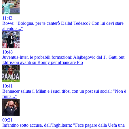
11:43
Rowe: "Bologna, per te canterò Dalla! Tedesco? Con lui devi stare
attento a..."
10:48
Juventus-Inter, le probabili formazioni: Alajbegovic dal 1', Gatti out.
Iddrissou avanti su Bonny per affiancare Pio
10:41
Bennacer saluta il Milan e i suoi tifosi con un post sui social: "Non è
finita..."
09:21
Infantino sotto accusa, dall’Inghilterra: "Fece pagare dalla Uefa una