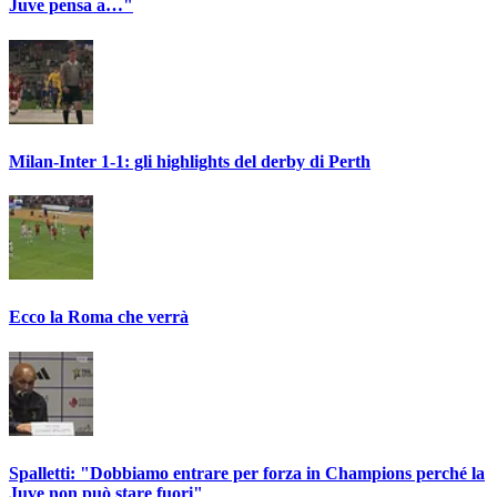
Juve pensa a…"
Milan-Inter 1-1: gli highlights del derby di Perth
Ecco la Roma che verrà
Spalletti: "Dobbiamo entrare per forza in Champions perché la
Juve non può stare fuori"