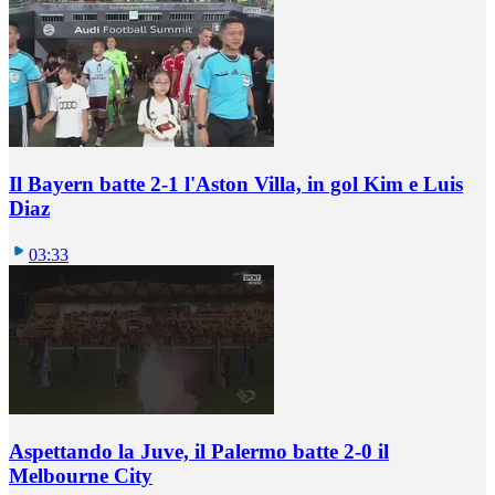
Il Bayern batte 2-1 l'Aston Villa, in gol Kim e Luis
Diaz
03:33
Aspettando la Juve, il Palermo batte 2-0 il
Melbourne City