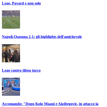
Leao, Pavard e non solo
Napoli-Osasuna 2-1: gli highlights dell'amichevole
Leao contro tifoso turco
Accomando: "Dopo Kolo Muani e Alajbegovic, in attacco la