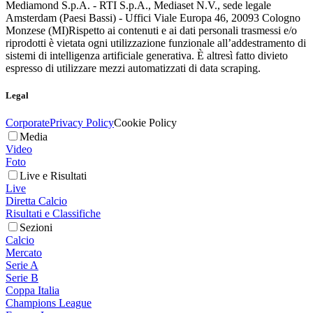
Mediamond S.p.A. - RTI S.p.A., Mediaset N.V., sede legale
Amsterdam (Paesi Bassi) - Uffici Viale Europa 46, 20093 Cologno
Monzese (MI)
Rispetto ai contenuti e ai dati personali trasmessi e/o
riprodotti è vietata ogni utilizzazione funzionale all’addestramento di
sistemi di intelligenza artificiale generativa. È altresì fatto divieto
espresso di utilizzare mezzi automatizzati di data scraping.
Legal
Corporate
Privacy Policy
Cookie Policy
Media
Video
Foto
Live e Risultati
Live
Diretta Calcio
Risultati e Classifiche
Sezioni
Calcio
Mercato
Serie A
Serie B
Coppa Italia
Champions League