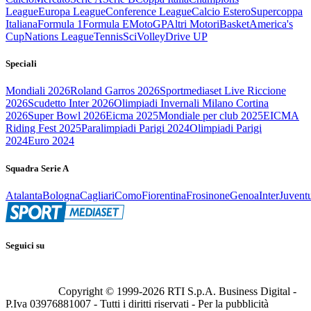
League
Europa League
Conference League
Calcio Estero
Supercoppa
Italiana
Formula 1
Formula E
MotoGP
Altri Motori
Basket
America's
Cup
Nations League
Tennis
Sci
Volley
Drive UP
Speciali
Mondiali 2026
Roland Garros 2026
Sportmediaset Live Riccione
2026
Scudetto Inter 2026
Olimpiadi Invernali Milano Cortina
2026
Super Bowl 2026
Eicma 2025
Mondiale per club 2025
EICMA
Riding Fest 2025
Paralimpiadi Parigi 2024
Olimpiadi Parigi
2024
Euro 2024
Squadra Serie A
Atalanta
Bologna
Cagliari
Como
Fiorentina
Frosinone
Genoa
Inter
Juvent
Seguici su
Copyright © 1999-
2026
RTI S.p.A. Business Digital -
P.Iva 03976881007 - Tutti i diritti riservati - Per la pubblicità