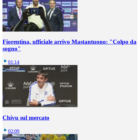
Fiorentina, ufficiale arrivo Mastantuono: "Colpo da
sogno"
01:14
Chivu sul mercato
02:09