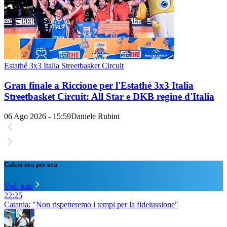
Estathé 3x3 Italia Streetbasket Circuit
Gran finale a Riccione per l'Estathé 3x3 Italia
Streetbasket Circuit: All Star e DKB regine d'Italia
06 Ago 2026 - 15:59
Daniele Rubini
Calcio ora per ora
Vedi tutti
22:25
Catania: "Non rispetteremo i tempi per la fideiussione"