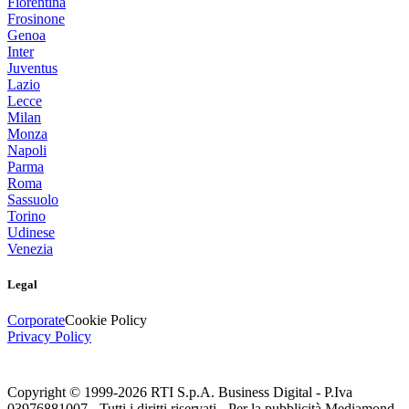
Fiorentina
Frosinone
Genoa
Inter
Juventus
Lazio
Lecce
Milan
Monza
Napoli
Parma
Roma
Sassuolo
Torino
Udinese
Venezia
Legal
Corporate
Cookie Policy
Privacy Policy
Copyright © 1999-
2026
RTI S.p.A. Business Digital - P.Iva
03976881007 - Tutti i diritti riservati - Per la pubblicità Mediamond