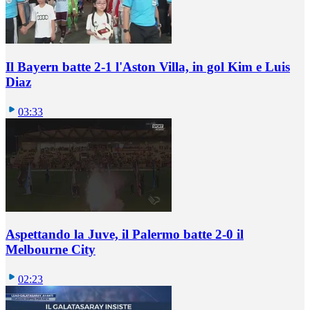
Il Bayern batte 2-1 l'Aston Villa, in gol Kim e Luis
Diaz
03:33
Aspettando la Juve, il Palermo batte 2-0 il
Melbourne City
02:23