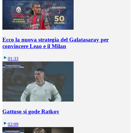
Ecco la nuova strategia del Galatasaray per
convincere Leao e il Milan
01:33
Gattuso si gode Ratkov
02:09