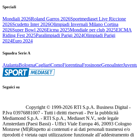
Speciali
Mondiali 2026
Roland Garros 2026
Sportmediaset Live Riccione
2026
Scudetto Inter 2026
Olimpiadi Invernali Milano Cortina
2026
Super Bowl 2026
Eicma 2025
Mondiale per club 2025
EICMA
Riding Fest 2025
Paralimpiadi Parigi 2024
Olimpiadi Parigi
2024
Euro 2024
Squadra Serie A
Atalanta
Bologna
Cagliari
Como
Fiorentina
Frosinone
Genoa
Inter
Juvent
Seguici su
Copyright © 1999-
2026
RTI S.p.A. Business Digital -
P.Iva 03976881007 - Tutti i diritti riservati - Per la pubblicità
Mediamond S.p.A. - RTI S.p.A., Mediaset N.V., sede legale
Amsterdam (Paesi Bassi) - Uffici Viale Europa 46, 20093 Cologno
Monzese (MI)
Rispetto ai contenuti e ai dati personali trasmessi e/o
riprodotti è vietata ogni utilizzazione funzionale all’addestramento di