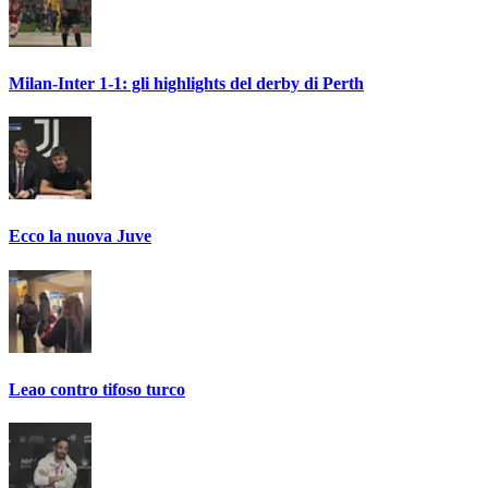
Milan-Inter 1-1: gli highlights del derby di Perth
Ecco la nuova Juve
Leao contro tifoso turco