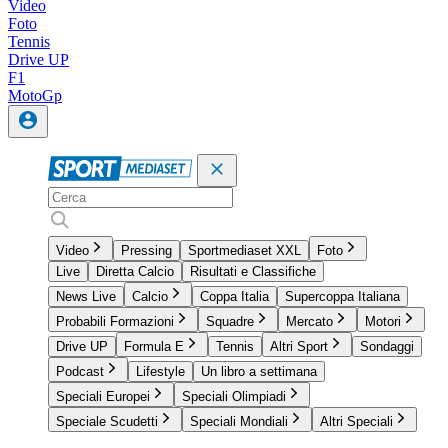
Video
Foto
Tennis
Drive UP
F1
MotoGp
Video
Pressing
Sportmediaset XXL
Foto
Live
Diretta Calcio
Risultati e Classifiche
News Live
Calcio
Coppa Italia
Supercoppa Italiana
Probabili Formazioni
Squadre
Mercato
Motori
Drive UP
Formula E
Tennis
Altri Sport
Sondaggi
Podcast
Lifestyle
Un libro a settimana
Speciali Europei
Speciali Olimpiadi
Speciale Scudetti
Speciali Mondiali
Altri Speciali