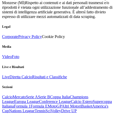
Monzese (MI)
Rispetto ai contenuti e ai dati personali trasmessi e/o
riprodotti è vietata ogni utilizzazione funzionale all’addestramento di
sistemi di intelligenza artificiale generativa. È altresì fatto divieto
espresso di utilizzare mezzi automatizzati di data scraping.
Legal
Corporate
Privacy Policy
Cookie Policy
Media
Video
Foto
Live e Risultati
Live
Diretta Calcio
Risultati e Classifiche
Sezioni
Calcio
Mercato
Serie A
Serie B
Coppa Italia
Champions
League
Europa League
Conference League
Calcio Estero
Supercoppa
Italiana
Formula 1
Formula E
MotoGP
Altri Motori
Basket
America's
Cup
Nations League
Tennis
Sci
Volley
Drive UP