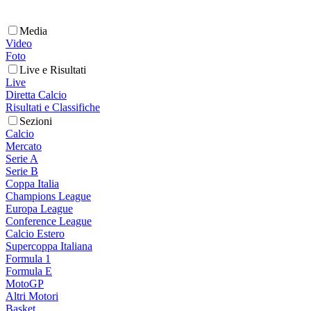
Media
Video
Foto
Live e Risultati
Live
Diretta Calcio
Risultati e Classifiche
Sezioni
Calcio
Mercato
Serie A
Serie B
Coppa Italia
Champions League
Europa League
Conference League
Calcio Estero
Supercoppa Italiana
Formula 1
Formula E
MotoGP
Altri Motori
Basket