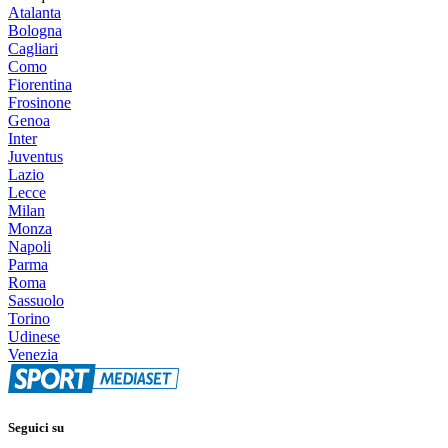
Atalanta
Bologna
Cagliari
Como
Fiorentina
Frosinone
Genoa
Inter
Juventus
Lazio
Lecce
Milan
Monza
Napoli
Parma
Roma
Sassuolo
Torino
Udinese
Venezia
Seguici su