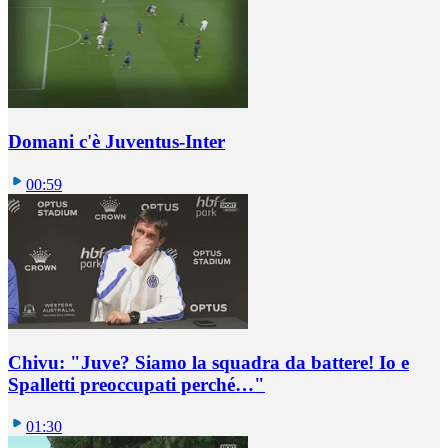
Domani c'è Juventus-Inter
00:59
Chivu: "Juve? Siamo la squadra da battere! Io e
Spalletti preoccupati perché…"
01:30