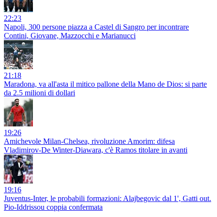
22:23
Napoli, 300 persone piazza a Castel di Sangro per incontrare
Contini, Giovane, Mazzocchi e Marianucci
21:18
Maradona, va all'asta il mitico pallone della Mano de Dios: si parte
da 2.5 milioni di dollari
19:26
Amichevole Milan-Chelsea, rivoluzione Amorim: difesa
Vladimirov-De Winter-Diawara, c'è Ramos titolare in avanti
19:16
Juventus-Inter, le probabili formazioni: Alajbegovic dal 1', Gatti out.
Pio-Iddrissou coppia confermata