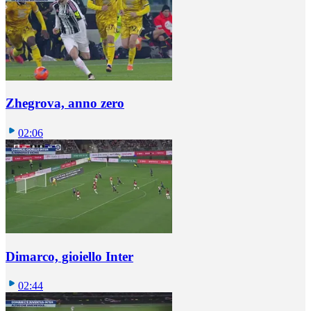
Zhegrova, anno zero
02:06
Dimarco, gioiello Inter
02:44