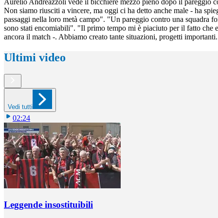
Aurelio Andreazzoli vede il bicchiere mezzo pieno dopo il pareggio con
Non siamo riusciti a vincere, ma oggi ci ha detto anche male - ha spieg
passaggi nella loro metà campo". "Un pareggio contro una squadra fort
sono stati encomiabili". "Il primo tempo mi è piaciuto per il fatto che
ancora il match -. Abbiamo creato tante situazioni, progetti important
Ultimi video
Vedi tutti
02:24
Leggende insostituibili