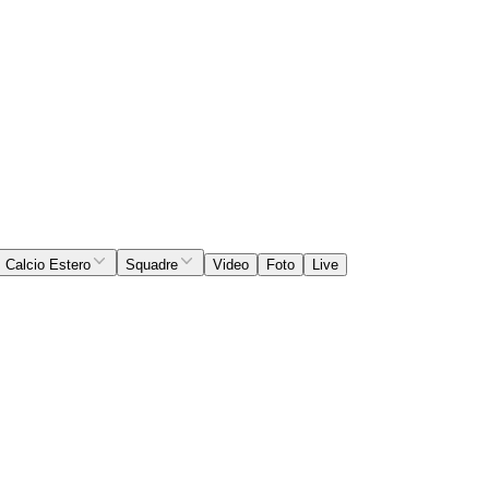
Calcio Estero
Squadre
Video
Foto
Live