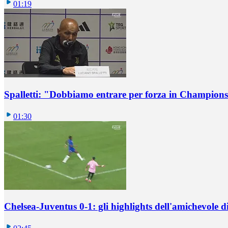
01:19
Spalletti: "Dobbiamo entrare per forza in Champions
01:30
Chelsea-Juventus 0-1: gli highlights dell'amichevole