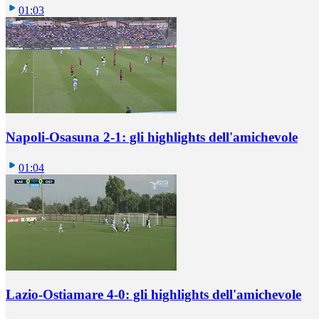
01:03
Napoli-Osasuna 2-1: gli highlights dell'amichevole
01:04
Lazio-Ostiamare 4-0: gli highlights dell'amichevole