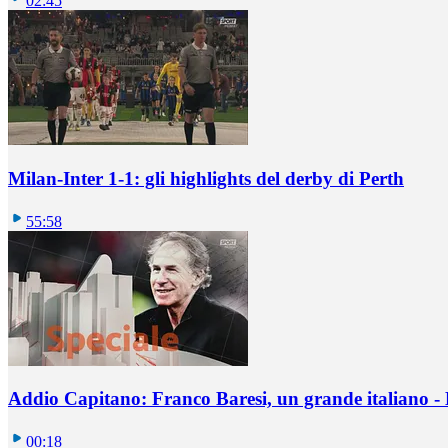
02:45
Milan-Inter 1-1: gli highlights del derby di Perth
55:58
Addio Capitano: Franco Baresi, un grande italiano - L
00:18