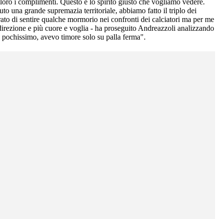
 loro i complimenti. Questo è lo spirito giusto che vogliamo vedere.
to una grande supremazia territoriale, abbiamo fatto il triplo dei
ato di sentire qualche mormorio nei confronti dei calciatori ma per me
a direzione e più cuore e voglia - ha proseguito Andreazzoli analizzando
to pochissimo, avevo timore solo su palla ferma".