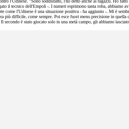
tro l'Udinese. "Sono soddisfatto, l'ho detto anche ai ragazzi. Ho fatto
ato il tecnico dell'Empoli -. I numeri esprimono tanta roba, abbiamo avu
e come l'Udinese è una situazione positiva - ha aggiunto -. Mi è sembr
 era più difficile, come sempre. Poi esce fuori meno precisione in quell
i. Il secondo è stato giocato solo in una metà campo, gli abbiamo lascia