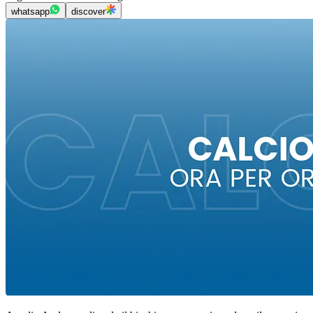
whatsapp
discover