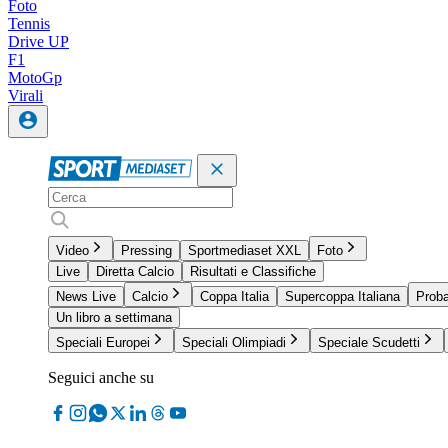
Foto
Tennis
Drive UP
F1
MotoGp
Virali
Video
Pressing
Sportmediaset XXL
Foto
Live
Diretta Calcio
Risultati e Classifiche
News Live
Calcio
Coppa Italia
Supercoppa Italiana
Proba
Un libro a settimana
Speciali Europei
Speciali Olimpiadi
Speciale Scudetti
Seguici anche su