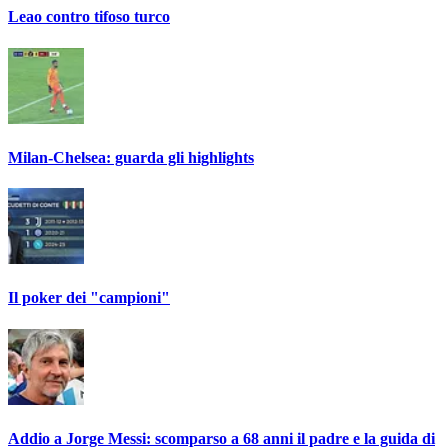
Leao contro tifoso turco
Milan-Chelsea: guarda gli highlights
Il poker dei "campioni"
Addio a Jorge Messi: scomparso a 68 anni il padre e la guida di