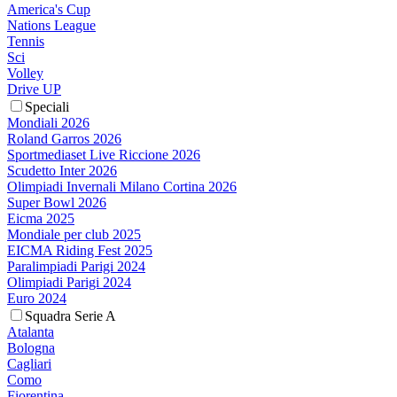
America's Cup
Nations League
Tennis
Sci
Volley
Drive UP
Speciali
Mondiali 2026
Roland Garros 2026
Sportmediaset Live Riccione 2026
Scudetto Inter 2026
Olimpiadi Invernali Milano Cortina 2026
Super Bowl 2026
Eicma 2025
Mondiale per club 2025
EICMA Riding Fest 2025
Paralimpiadi Parigi 2024
Olimpiadi Parigi 2024
Euro 2024
Squadra Serie A
Atalanta
Bologna
Cagliari
Como
Fiorentina