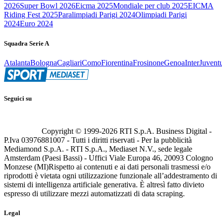
2026
Super Bowl 2026
Eicma 2025
Mondiale per club 2025
EICMA
Riding Fest 2025
Paralimpiadi Parigi 2024
Olimpiadi Parigi
2024
Euro 2024
Squadra Serie A
Atalanta
Bologna
Cagliari
Como
Fiorentina
Frosinone
Genoa
Inter
Juvent
Seguici su
Copyright © 1999-
2026
RTI S.p.A. Business Digital -
P.Iva 03976881007 - Tutti i diritti riservati - Per la pubblicità
Mediamond S.p.A. - RTI S.p.A., Mediaset N.V., sede legale
Amsterdam (Paesi Bassi) - Uffici Viale Europa 46, 20093 Cologno
Monzese (MI)
Rispetto ai contenuti e ai dati personali trasmessi e/o
riprodotti è vietata ogni utilizzazione funzionale all’addestramento di
sistemi di intelligenza artificiale generativa. È altresì fatto divieto
espresso di utilizzare mezzi automatizzati di data scraping.
Legal