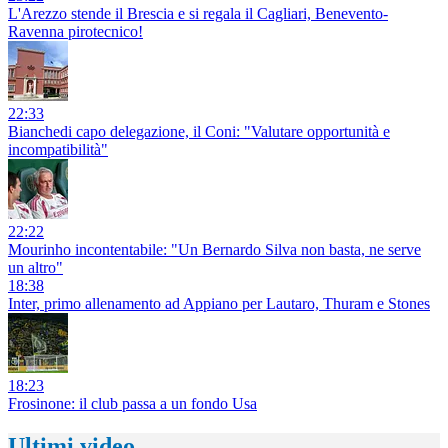
L'Arezzo stende il Brescia e si regala il Cagliari, Benevento-
Ravenna pirotecnico!
22:33
Bianchedi capo delegazione, il Coni: "Valutare opportunità e
incompatibilità"
22:22
Mourinho incontentabile: "Un Bernardo Silva non basta, ne serve
un altro"
18:38
Inter, primo allenamento ad Appiano per Lautaro, Thuram e Stones
18:23
Frosinone: il club passa a un fondo Usa
Ultimi video