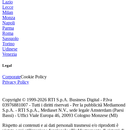
Lazio
Lecce
Milan
Monza
Napoli
Parma
Roma
Sassuolo
Torino
Udinese
Venezia
Legal
Corporate
Cookie Policy
Privacy Policy
Copyright © 1999-
2026
RTI S.p.A. Business Digital - P.Iva
03976881007 - Tutti i diritti riservati - Per la pubblicità Mediamond
S.p.A. - RTI S.p.A., Mediaset N.V., sede legale Amsterdam (Paesi
Bassi) - Uffici Viale Europa 46, 20093 Cologno Monzese (MI)
Rispetto ai contenuti e ai dati personali trasmessi e/o riprodotti è