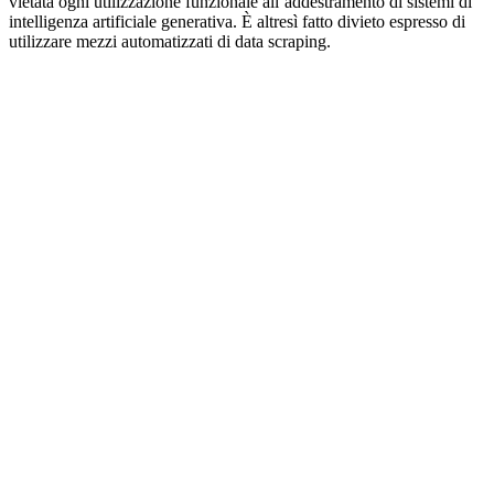
vietata ogni utilizzazione funzionale all’addestramento di sistemi di
intelligenza artificiale generativa. È altresì fatto divieto espresso di
utilizzare mezzi automatizzati di data scraping.