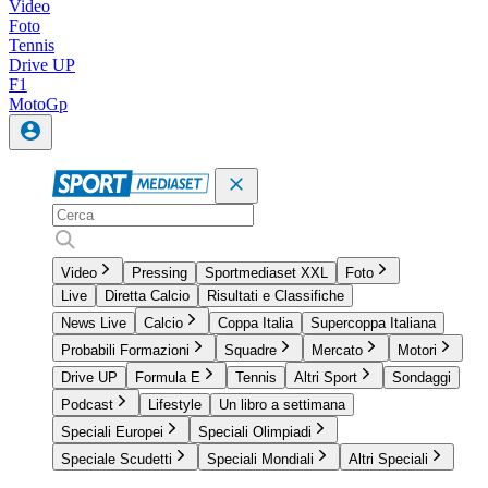
Video
Foto
Tennis
Drive UP
F1
MotoGp
Video
Pressing
Sportmediaset XXL
Foto
Live
Diretta Calcio
Risultati e Classifiche
News Live
Calcio
Coppa Italia
Supercoppa Italiana
Probabili Formazioni
Squadre
Mercato
Motori
Drive UP
Formula E
Tennis
Altri Sport
Sondaggi
Podcast
Lifestyle
Un libro a settimana
Speciali Europei
Speciali Olimpiadi
Speciale Scudetti
Speciali Mondiali
Altri Speciali