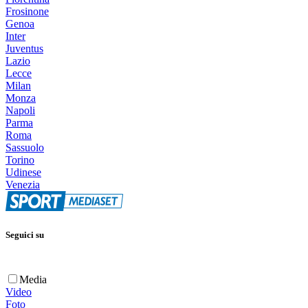
Frosinone
Genoa
Inter
Juventus
Lazio
Lecce
Milan
Monza
Napoli
Parma
Roma
Sassuolo
Torino
Udinese
Venezia
Seguici su
Media
Video
Foto