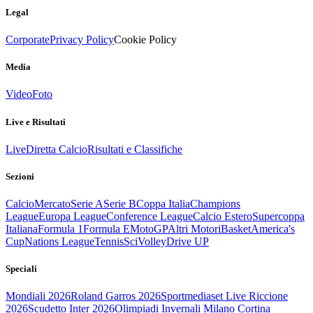
Legal
Corporate
Privacy Policy
Cookie Policy
Media
Video
Foto
Live e Risultati
Live
Diretta Calcio
Risultati e Classifiche
Sezioni
Calcio
Mercato
Serie A
Serie B
Coppa Italia
Champions
League
Europa League
Conference League
Calcio Estero
Supercoppa
Italiana
Formula 1
Formula E
MotoGP
Altri Motori
Basket
America's
Cup
Nations League
Tennis
Sci
Volley
Drive UP
Speciali
Mondiali 2026
Roland Garros 2026
Sportmediaset Live Riccione
2026
Scudetto Inter 2026
Olimpiadi Invernali Milano Cortina