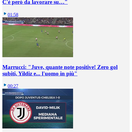
C'è però da lavorare su…"
01:58
Marrucci: "Juve, quante note positive! Zero gol
subiti, Yildiz e... l'uomo in più"
00:27