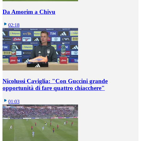
Da Amorim a Chivu
02:18
Nicolussi Caviglia: "Con Guccini grande
opportunità di fare quattro chiacchere"
01:03