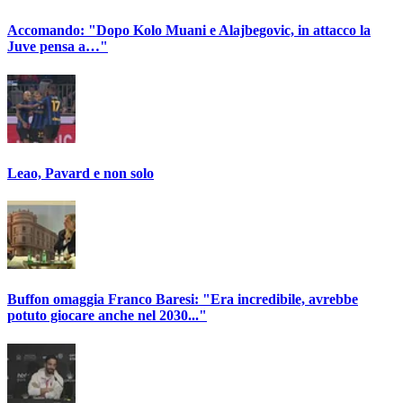
Accomando: "Dopo Kolo Muani e Alajbegovic, in attacco la
Juve pensa a…"
Leao, Pavard e non solo
Buffon omaggia Franco Baresi: "Era incredibile, avrebbe
potuto giocare anche nel 2030..."