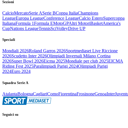
Sezioni
Calcio
Mercato
Serie A
Serie B
Coppa Italia
Champions
League
Europa League
Conference League
Calcio Estero
Supercoppa
Italiana
Formula 1
Formula E
MotoGP
Altri Motori
Basket
America's
Cup
Nations League
Tennis
Sci
Volley
Drive UP
Speciali
Mondiali 2026
Roland Garros 2026
Sportmediaset Live Riccione
2026
Scudetto Inter 2026
Olimpiadi Invernali Milano Cortina
2026
Super Bowl 2026
Eicma 2025
Mondiale per club 2025
EICMA
Riding Fest 2025
Paralimpiadi Parigi 2024
Olimpiadi Parigi
2024
Euro 2024
Squadra Serie A
Atalanta
Bologna
Cagliari
Como
Fiorentina
Frosinone
Genoa
Inter
Juvent
Seguici su