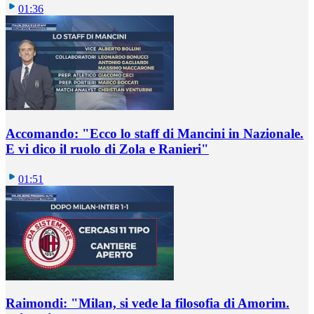
01:36
Accomando: "Ecco lo staff di Mancini in Nazionale.
E vi dico il ruolo di Zola e Ranieri"
01:51
Raimondi: "Milan, si vede la filosofia di Amorim.