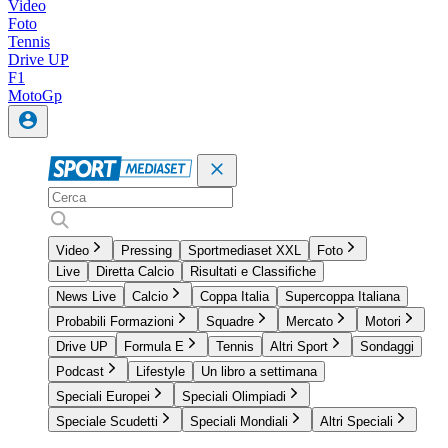
Video
Foto
Tennis
Drive UP
F1
MotoGp
Video
Pressing
Sportmediaset XXL
Foto
Live
Diretta Calcio
Risultati e Classifiche
News Live
Calcio
Coppa Italia
Supercoppa Italiana
Probabili Formazioni
Squadre
Mercato
Motori
Drive UP
Formula E
Tennis
Altri Sport
Sondaggi
Podcast
Lifestyle
Un libro a settimana
Speciali Europei
Speciali Olimpiadi
Speciale Scudetti
Speciali Mondiali
Altri Speciali