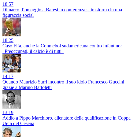
18:57
Dimarco, l’omaggio a Baresi in conferenza si trasforma in una
figuraccia social
18:25
Caso Fifa, anche la Conmebol sudamericana contro Infantino:
"Preoccupati, il calcio è di tutti"
14:17
Quando Maurizio Sarri incontrò il suo idolo Francesco Guccini
grazie a Marino Bartoletti
13:19
Addio a Pippo Marchioro, allenatore della qualificazione in Coppa
Uefa del Cesena