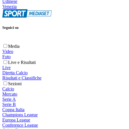
Udinese
Venezia
Seguici su
Media
Video
Foto
Live e Risultati
Live
Diretta Calcio
Risultati e Classifiche
Sezioni
Calcio
Mercato
Serie A
Serie B
Coppa Italia
Champions League
Europa League
Conference League