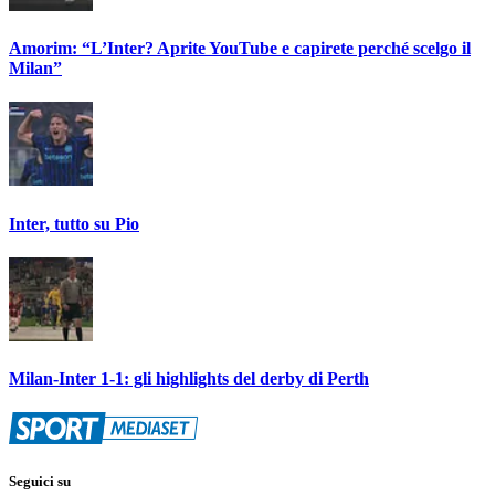
Amorim: “L’Inter? Aprite YouTube e capirete perché scelgo il
Milan”
Inter, tutto su Pio
Milan-Inter 1-1: gli highlights del derby di Perth
Seguici su