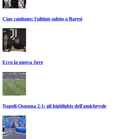
Ciao capitano: l'ultimo saluto a Baresi
Ecco la nuova Juve
Napoli-Osasuna 2-1: gli highlights dell'amichevole