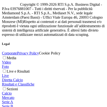
Copyright © 1999-
2026
RTI S.p.A. Business Digital -
P.Iva 03976881007 - Tutti i diritti riservati - Per la pubblicità
Mediamond S.p.A. - RTI S.p.A., Mediaset N.V., sede legale
Amsterdam (Paesi Bassi) - Uffici Viale Europa 46, 20093 Cologno
Monzese (MI)
Rispetto ai contenuti e ai dati personali trasmessi e/o
riprodotti è vietata ogni utilizzazione funzionale all’addestramento di
sistemi di intelligenza artificiale generativa. È altresì fatto divieto
espresso di utilizzare mezzi automatizzati di data scraping.
Legal
Corporate
Privacy Policy
Cookie Policy
Media
Video
Foto
Live e Risultati
Live
Diretta Calcio
Risultati e Classifiche
Sezioni
Calcio
Mercato
Serie A
Serie B