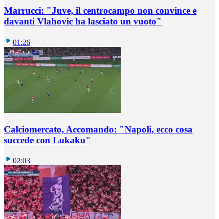
Marrucci: "Juve, il centrocampo non convince e
davanti Vlahovic ha lasciato un vuoto"
01:26
Calciomercato, Accomando: "Napoli, ecco cosa
succede con Lukaku"
02:03