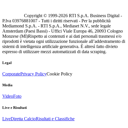
Copyright © 1999-
2026
RTI S.p.A. Business Digital -
P.Iva 03976881007 - Tutti i diritti riservati - Per la pubblicità
Mediamond S.p.A. - RTI S.p.A., Mediaset N.V., sede legale
Amsterdam (Paesi Bassi) - Uffici Viale Europa 46, 20093 Cologno
Monzese (MI)
Rispetto ai contenuti e ai dati personali trasmessi e/o
riprodotti è vietata ogni utilizzazione funzionale all’addestramento di
sistemi di intelligenza artificiale generativa. È altresì fatto divieto
espresso di utilizzare mezzi automatizzati di data scraping.
Legal
Corporate
Privacy Policy
Cookie Policy
Media
Video
Foto
Live e Risultati
Live
Diretta Calcio
Risultati e Classifiche