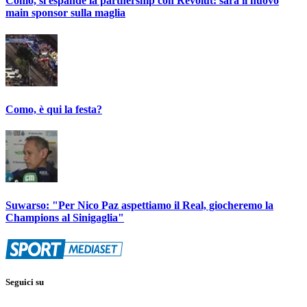
Como, si espande la partnership con Revolut: sarà il nuovo
main sponsor sulla maglia
Como, è qui la festa?
Suwarso: "Per Nico Paz aspettiamo il Real, giocheremo la
Champions al Sinigaglia"
Seguici su