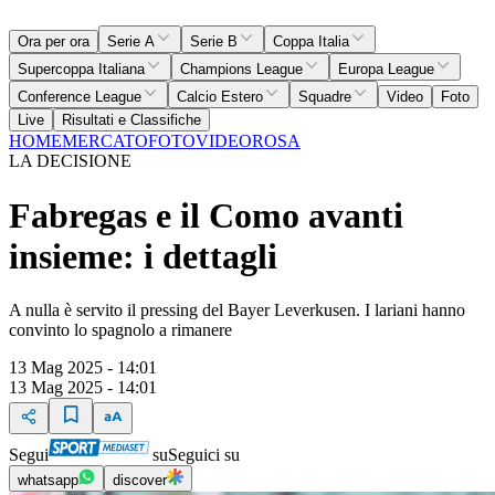
Ora per ora
Serie A
Serie B
Coppa Italia
Supercoppa Italiana
Champions League
Europa League
Conference League
Calcio Estero
Squadre
Video
Foto
Live
Risultati e Classifiche
HOME
MERCATO
FOTO
VIDEO
ROSA
LA DECISIONE
Fabregas e il Como avanti
insieme: i dettagli
A nulla è servito il pressing del Bayer Leverkusen. I lariani hanno
convinto lo spagnolo a rimanere
13 Mag 2025 - 14:01
13 Mag 2025 - 14:01
Segui
su
Seguici su
whatsapp
discover