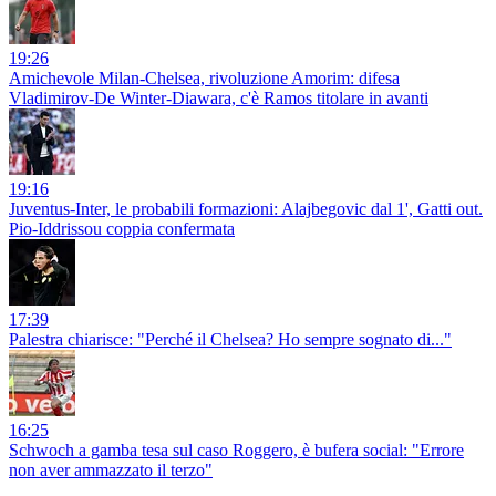
19:26
Amichevole Milan-Chelsea, rivoluzione Amorim: difesa
Vladimirov-De Winter-Diawara, c'è Ramos titolare in avanti
19:16
Juventus-Inter, le probabili formazioni: Alajbegovic dal 1', Gatti out.
Pio-Iddrissou coppia confermata
17:39
Palestra chiarisce: "Perché il Chelsea? Ho sempre sognato di..."
16:25
Schwoch a gamba tesa sul caso Roggero, è bufera social: "Errore
non aver ammazzato il terzo"