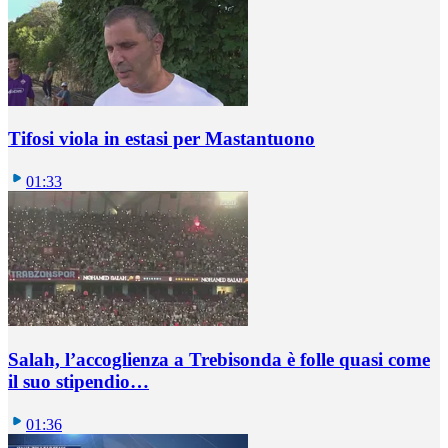
Tifosi viola in estasi per Mastantuono
01:33
Salah, l’accoglienza a Trebisonda è folle quasi come
il suo stipendio…
01:36