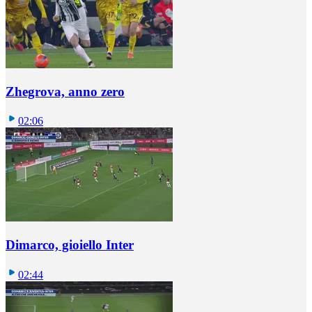
Zhegrova, anno zero
02:06
Dimarco, gioiello Inter
02:44