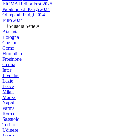
EICMA Riding Fest 2025
Paralimpiadi Parigi 2024
Olimpiadi Parigi 2024
Euro 2024
Squadra Serie A
Atalanta
Bologna
Cagliari
Como
Fiorentina
Frosinone
Genoa
Inter
Juventus
Lazio
Lecce
Milan
Monza
Napoli
Parma
Roma
Sassuolo
Torino
Udinese
Venezia