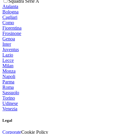
Squadra Serie A
Atalanta
Bologna
Cagliari
Como
Fiorentina
Frosinone
Genoa
Inter
Juventus
Lazio
Lecce
Milan
Monza
Napoli
Parma
Roma
Sassuolo
Torino
Udinese
Venezia
Legal
Corporate
Cookie Policy