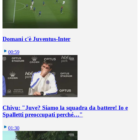
Domani c'è Juventus-Inter
00:59
Chivu: "Juve? Siamo la squadra da battere! Io e
Spalletti preoccupati perché…"
01:30