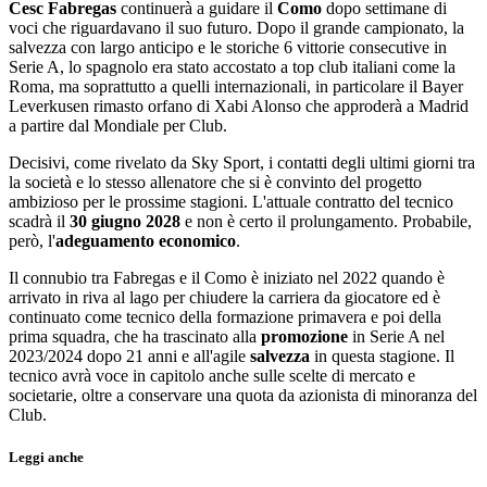
Cesc Fabregas
continuerà a guidare il
Como
dopo settimane di
voci che riguardavano il suo futuro. Dopo il grande campionato, la
salvezza con largo anticipo e le storiche 6 vittorie consecutive in
Serie A, lo spagnolo era stato accostato a top club italiani come la
Roma, ma soprattutto a quelli internazionali, in particolare il Bayer
Leverkusen rimasto orfano di Xabi Alonso che approderà a Madrid
a partire dal Mondiale per Club.
Decisivi, come rivelato da Sky Sport, i contatti degli ultimi giorni tra
la società e lo stesso allenatore che si è convinto del progetto
ambizioso per le prossime stagioni. L'attuale contratto del tecnico
scadrà il
30 giugno 2028
e non è certo il prolungamento. Probabile,
però, l'
adeguamento economico
.
Il connubio tra Fabregas e il Como è iniziato nel 2022 quando è
arrivato in riva al lago per chiudere la carriera da giocatore ed è
continuato come tecnico della formazione primavera e poi della
prima squadra, che ha trascinato alla
promozione
in Serie A nel
2023/2024 dopo 21 anni e all'agile
salvezza
in questa stagione. Il
tecnico avrà voce in capitolo anche sulle scelte di mercato e
societarie, oltre a conservare una quota da azionista di minoranza del
Club.
Leggi anche