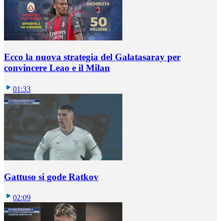
Ecco la nuova strategia del Galatasaray per
convincere Leao e il Milan
01:33
Gattuso si gode Ratkov
02:09