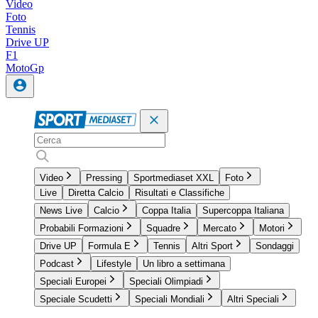
Video
Foto
Tennis
Drive UP
F1
MotoGp
Video
Pressing
Sportmediaset XXL
Foto
Live
Diretta Calcio
Risultati e Classifiche
News Live
Calcio
Coppa Italia
Supercoppa Italiana
Probabili Formazioni
Squadre
Mercato
Motori
Drive UP
Formula E
Tennis
Altri Sport
Sondaggi
Podcast
Lifestyle
Un libro a settimana
Speciali Europei
Speciali Olimpiadi
Speciale Scudetti
Speciali Mondiali
Altri Speciali