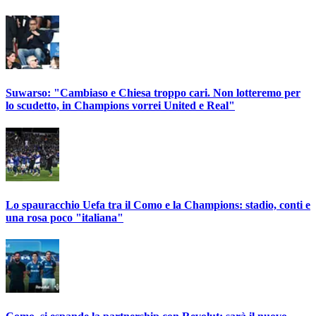
Suwarso: "Cambiaso e Chiesa troppo cari. Non lotteremo per
lo scudetto, in Champions vorrei United e Real"
Lo spauracchio Uefa tra il Como e la Champions: stadio, conti e
una rosa poco "italiana"