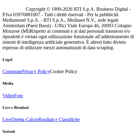
Copyright © 1999-
2026
RTI S.p.A. Business Digital -
P.Iva 03976881007 - Tutti i diritti riservati - Per la pubblicità
Mediamond S.p.A. - RTI S.p.A., Mediaset N.V., sede legale
Amsterdam (Paesi Bassi) - Uffici Viale Europa 46, 20093 Cologno
Monzese (MI)
Rispetto ai contenuti e ai dati personali trasmessi e/o
riprodotti è vietata ogni utilizzazione funzionale all’addestramento di
sistemi di intelligenza artificiale generativa. È altresì fatto divieto
espresso di utilizzare mezzi automatizzati di data scraping.
Legal
Corporate
Privacy Policy
Cookie Policy
Media
Video
Foto
Live e Risultati
Live
Diretta Calcio
Risultati e Classifiche
Sezioni