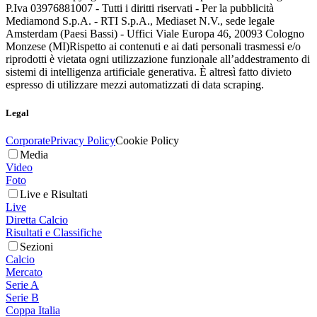
P.Iva 03976881007 - Tutti i diritti riservati - Per la pubblicità
Mediamond S.p.A. - RTI S.p.A., Mediaset N.V., sede legale
Amsterdam (Paesi Bassi) - Uffici Viale Europa 46, 20093 Cologno
Monzese (MI)
Rispetto ai contenuti e ai dati personali trasmessi e/o
riprodotti è vietata ogni utilizzazione funzionale all’addestramento di
sistemi di intelligenza artificiale generativa. È altresì fatto divieto
espresso di utilizzare mezzi automatizzati di data scraping.
Legal
Corporate
Privacy Policy
Cookie Policy
Media
Video
Foto
Live e Risultati
Live
Diretta Calcio
Risultati e Classifiche
Sezioni
Calcio
Mercato
Serie A
Serie B
Coppa Italia