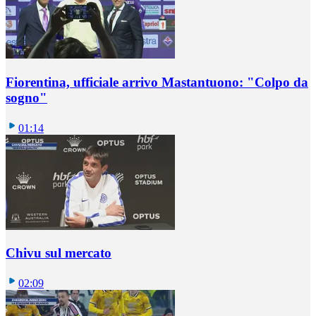
Fiorentina, ufficiale arrivo Mastantuono: "Colpo da
sogno"
01:14
Chivu sul mercato
02:09