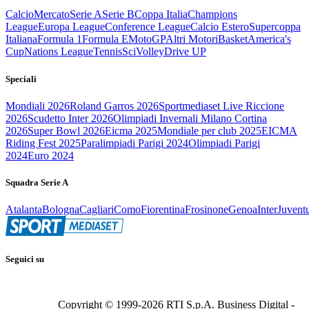
Calcio
Mercato
Serie A
Serie B
Coppa Italia
Champions
League
Europa League
Conference League
Calcio Estero
Supercoppa
Italiana
Formula 1
Formula E
MotoGP
Altri Motori
Basket
America's
Cup
Nations League
Tennis
Sci
Volley
Drive UP
Speciali
Mondiali 2026
Roland Garros 2026
Sportmediaset Live Riccione
2026
Scudetto Inter 2026
Olimpiadi Invernali Milano Cortina
2026
Super Bowl 2026
Eicma 2025
Mondiale per club 2025
EICMA
Riding Fest 2025
Paralimpiadi Parigi 2024
Olimpiadi Parigi
2024
Euro 2024
Squadra Serie A
Atalanta
Bologna
Cagliari
Como
Fiorentina
Frosinone
Genoa
Inter
Juvent
Seguici su
Copyright © 1999-
2026
RTI S.p.A. Business Digital -