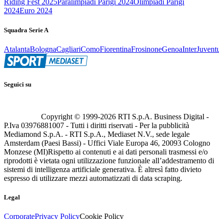
Riding Fest 2025
Paralimpiadi Parigi 2024
Olimpiadi Parigi
2024
Euro 2024
Squadra Serie A
Atalanta
Bologna
Cagliari
Como
Fiorentina
Frosinone
Genoa
Inter
Juvent
Seguici su
Copyright © 1999-
2026
RTI S.p.A. Business Digital -
P.Iva 03976881007 - Tutti i diritti riservati - Per la pubblicità
Mediamond S.p.A. - RTI S.p.A., Mediaset N.V., sede legale
Amsterdam (Paesi Bassi) - Uffici Viale Europa 46, 20093 Cologno
Monzese (MI)
Rispetto ai contenuti e ai dati personali trasmessi e/o
riprodotti è vietata ogni utilizzazione funzionale all’addestramento di
sistemi di intelligenza artificiale generativa. È altresì fatto divieto
espresso di utilizzare mezzi automatizzati di data scraping.
Legal
Corporate
Privacy Policy
Cookie Policy