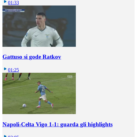
01:33
Gattuso si gode Ratkov
01:25
Napoli-Celta Vigo 1-1: guarda gli highlights