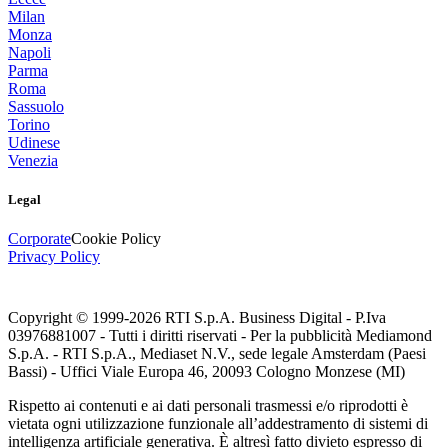
Milan
Monza
Napoli
Parma
Roma
Sassuolo
Torino
Udinese
Venezia
Legal
Corporate
Cookie Policy
Privacy Policy
Copyright © 1999-
2026
RTI S.p.A. Business Digital - P.Iva
03976881007 - Tutti i diritti riservati - Per la pubblicità Mediamond
S.p.A. - RTI S.p.A., Mediaset N.V., sede legale Amsterdam (Paesi
Bassi) - Uffici Viale Europa 46, 20093 Cologno Monzese (MI)
Rispetto ai contenuti e ai dati personali trasmessi e/o riprodotti è
vietata ogni utilizzazione funzionale all’addestramento di sistemi di
intelligenza artificiale generativa. È altresì fatto divieto espresso di