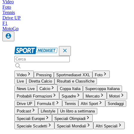
Video
Foto
Tennis
Drive UP
F1
MotoGp
Video
Pressing
Sportmediaset XXL
Foto
Live
Diretta Calcio
Risultati e Classifiche
News Live
Calcio
Coppa Italia
Supercoppa Italiana
Probabili Formazioni
Squadre
Mercato
Motori
Drive UP
Formula E
Tennis
Altri Sport
Sondaggi
Podcast
Lifestyle
Un libro a settimana
Speciali Europei
Speciali Olimpiadi
Speciale Scudetti
Speciali Mondiali
Altri Speciali