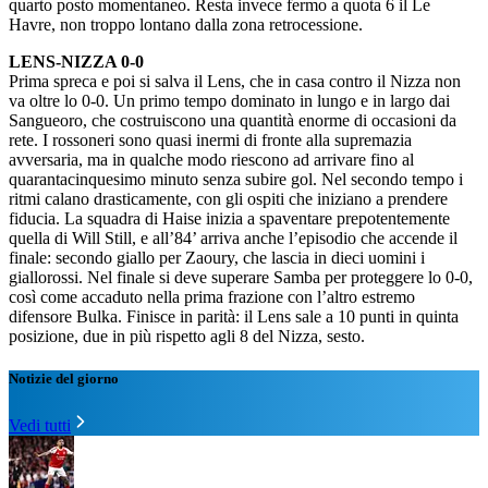
quarto posto momentaneo. Resta invece fermo a quota 6 il Le
Havre, non troppo lontano dalla zona retrocessione.
LENS-NIZZA 0-0
Prima spreca e poi si salva il Lens, che in casa contro il Nizza non
va oltre lo 0-0. Un primo tempo dominato in lungo e in largo dai
Sangueoro, che costruiscono una quantità enorme di occasioni da
rete. I rossoneri sono quasi inermi di fronte alla supremazia
avversaria, ma in qualche modo riescono ad arrivare fino al
quarantacinquesimo minuto senza subire gol. Nel secondo tempo i
ritmi calano drasticamente, con gli ospiti che iniziano a prendere
fiducia. La squadra di Haise inizia a spaventare prepotentemente
quella di Will Still, e all’84’ arriva anche l’episodio che accende il
finale: secondo giallo per Zaoury, che lascia in dieci uomini i
giallorossi. Nel finale si deve superare Samba per proteggere lo 0-0,
così come accaduto nella prima frazione con l’altro estremo
difensore Bulka. Finisce in parità: il Lens sale a 10 punti in quinta
posizione, due in più rispetto agli 8 del Nizza, sesto.
Notizie del giorno
Vedi tutti