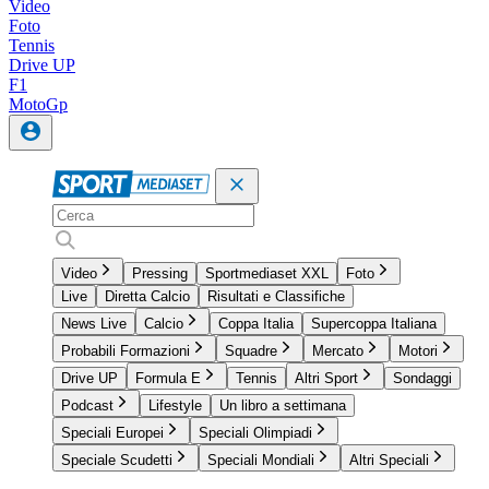
Video
Foto
Tennis
Drive UP
F1
MotoGp
Video
Pressing
Sportmediaset XXL
Foto
Live
Diretta Calcio
Risultati e Classifiche
News Live
Calcio
Coppa Italia
Supercoppa Italiana
Probabili Formazioni
Squadre
Mercato
Motori
Drive UP
Formula E
Tennis
Altri Sport
Sondaggi
Podcast
Lifestyle
Un libro a settimana
Speciali Europei
Speciali Olimpiadi
Speciale Scudetti
Speciali Mondiali
Altri Speciali