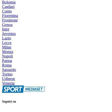
Bologna
Cagliari
Como
Fiorentina
Frosinone
Genoa
Inter
Juventus
Lazio
Lecce
Milan
Monza
Napoli
Parma
Roma
Sassuolo
Torino
Udinese
Venezia
Seguici su