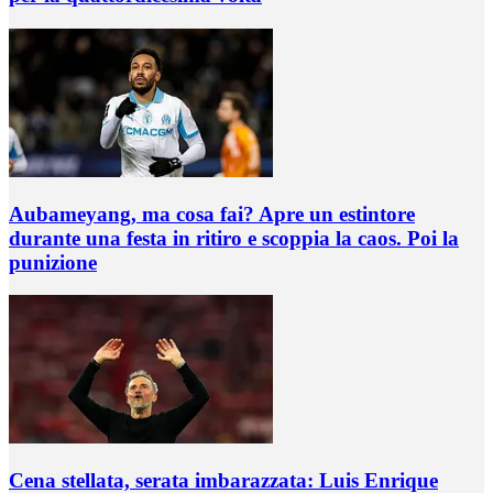
Aubameyang, ma cosa fai? Apre un estintore
durante una festa in ritiro e scoppia la caos. Poi la
punizione
Cena stellata, serata imbarazzata: Luis Enrique