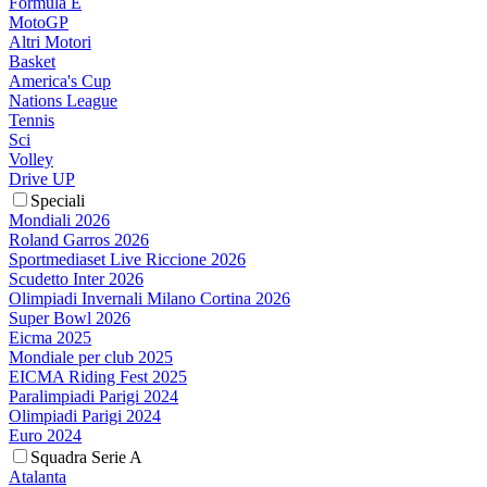
Formula E
MotoGP
Altri Motori
Basket
America's Cup
Nations League
Tennis
Sci
Volley
Drive UP
Speciali
Mondiali 2026
Roland Garros 2026
Sportmediaset Live Riccione 2026
Scudetto Inter 2026
Olimpiadi Invernali Milano Cortina 2026
Super Bowl 2026
Eicma 2025
Mondiale per club 2025
EICMA Riding Fest 2025
Paralimpiadi Parigi 2024
Olimpiadi Parigi 2024
Euro 2024
Squadra Serie A
Atalanta