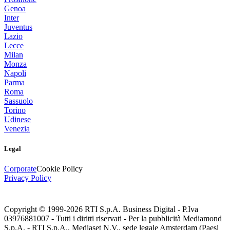
Genoa
Inter
Juventus
Lazio
Lecce
Milan
Monza
Napoli
Parma
Roma
Sassuolo
Torino
Udinese
Venezia
Legal
Corporate
Cookie Policy
Privacy Policy
Copyright © 1999-
2026
RTI S.p.A. Business Digital - P.Iva
03976881007 - Tutti i diritti riservati - Per la pubblicità Mediamond
S.p.A. - RTI S.p.A., Mediaset N.V., sede legale Amsterdam (Paesi