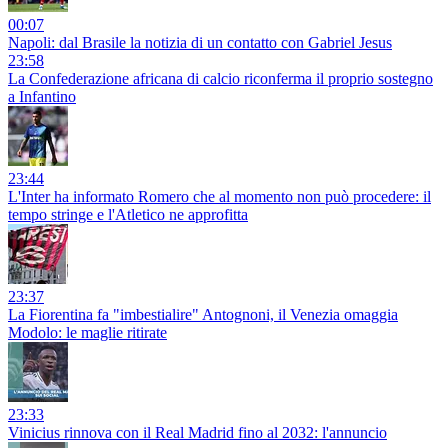
00:07
Napoli: dal Brasile la notizia di un contatto con Gabriel Jesus
23:58
La Confederazione africana di calcio riconferma il proprio sostegno
a Infantino
23:44
L'Inter ha informato Romero che al momento non può procedere: il
tempo stringe e l'Atletico ne approfitta
23:37
La Fiorentina fa "imbestialire" Antognoni, il Venezia omaggia
Modolo: le maglie ritirate
23:33
Vinicius rinnova con il Real Madrid fino al 2032: l'annuncio