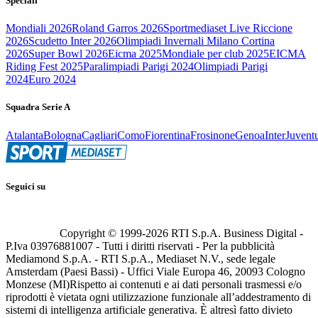
Speciali
Mondiali 2026
Roland Garros 2026
Sportmediaset Live Riccione
2026
Scudetto Inter 2026
Olimpiadi Invernali Milano Cortina
2026
Super Bowl 2026
Eicma 2025
Mondiale per club 2025
EICMA
Riding Fest 2025
Paralimpiadi Parigi 2024
Olimpiadi Parigi
2024
Euro 2024
Squadra Serie A
Atalanta
Bologna
Cagliari
Como
Fiorentina
Frosinone
Genoa
Inter
Juvent
Seguici su
Copyright © 1999-
2026
RTI S.p.A. Business Digital -
P.Iva 03976881007 - Tutti i diritti riservati - Per la pubblicità
Mediamond S.p.A. - RTI S.p.A., Mediaset N.V., sede legale
Amsterdam (Paesi Bassi) - Uffici Viale Europa 46, 20093 Cologno
Monzese (MI)
Rispetto ai contenuti e ai dati personali trasmessi e/o
riprodotti è vietata ogni utilizzazione funzionale all’addestramento di
sistemi di intelligenza artificiale generativa. È altresì fatto divieto