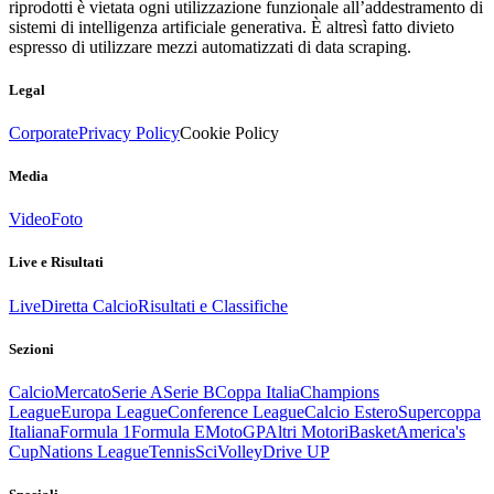
riprodotti è vietata ogni utilizzazione funzionale all’addestramento di
sistemi di intelligenza artificiale generativa. È altresì fatto divieto
espresso di utilizzare mezzi automatizzati di data scraping.
Legal
Corporate
Privacy Policy
Cookie Policy
Media
Video
Foto
Live e Risultati
Live
Diretta Calcio
Risultati e Classifiche
Sezioni
Calcio
Mercato
Serie A
Serie B
Coppa Italia
Champions
League
Europa League
Conference League
Calcio Estero
Supercoppa
Italiana
Formula 1
Formula E
MotoGP
Altri Motori
Basket
America's
Cup
Nations League
Tennis
Sci
Volley
Drive UP