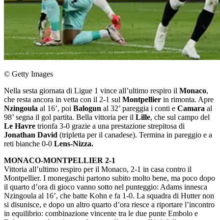
© Getty Images
Nella sesta giornata di Ligue 1 vince all’ultimo respiro il
Monaco
,
che resta ancora in vetta con il 2-1 sul
Montpellier
in rimonta. Apre
Nzingoula
al 16’, poi
Balogun
al 32’ pareggia i conti e
Camara
al
98’ segna il gol partita. Bella vittoria per il
Lille
, che sul campo del
Le Havre
trionfa 3-0 grazie a una prestazione strepitosa di
Jonathan David
(tripletta per il canadese). Termina in pareggio e a
reti bianche 0-0
Lens-Nizza.
MONACO-MONTPELLIER 2-1
Vittoria all’ultimo respiro per il Monaco, 2-1 in casa contro il
Montpellier. I monegaschi partono subito molto bene, ma poco dopo
il quarto d’ora di gioco vanno sotto nel punteggio: Adams innesca
Nzingoula al 16’, che batte Kohn e fa 1-0. La squadra di Hutter non
si disunisce, e dopo un altro quarto d’ora riesce a riportare l’incontro
in equilibrio: combinazione vincente tra le due punte Embolo e