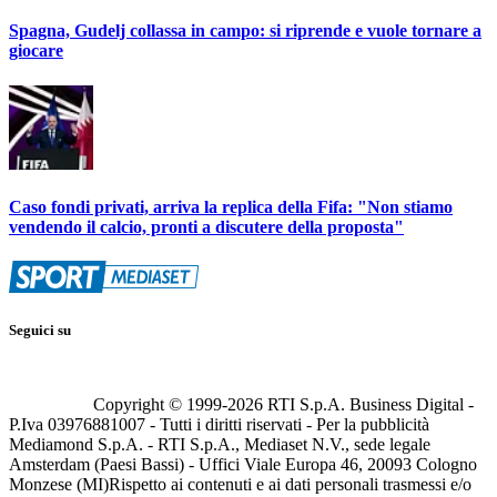
Spagna, Gudelj collassa in campo: si riprende e vuole tornare a
giocare
Caso fondi privati, arriva la replica della Fifa: "Non stiamo
vendendo il calcio, pronti a discutere della proposta"
Seguici su
Copyright © 1999-
2026
RTI S.p.A. Business Digital -
P.Iva 03976881007 - Tutti i diritti riservati - Per la pubblicità
Mediamond S.p.A. - RTI S.p.A., Mediaset N.V., sede legale
Amsterdam (Paesi Bassi) - Uffici Viale Europa 46, 20093 Cologno
Monzese (MI)
Rispetto ai contenuti e ai dati personali trasmessi e/o