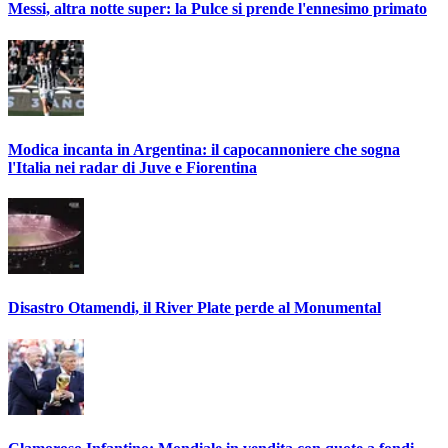
Messi, altra notte super: la Pulce si prende l'ennesimo primato
Modica incanta in Argentina: il capocannoniere che sogna
l'Italia nei radar di Juve e Fiorentina
Disastro Otamendi, il River Plate perde al Monumental