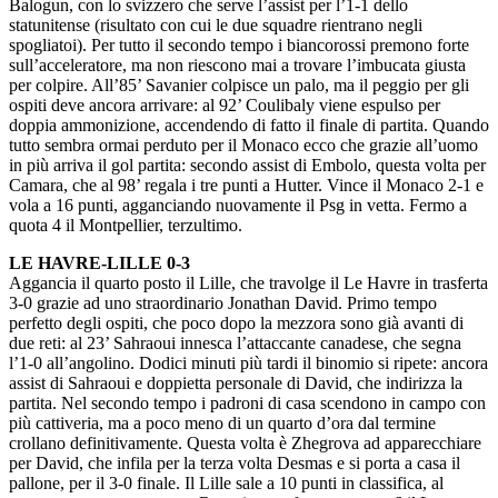
Balogun, con lo svizzero che serve l’assist per l’1-1 dello
statunitense (risultato con cui le due squadre rientrano negli
spogliatoi). Per tutto il secondo tempo i biancorossi premono forte
sull’acceleratore, ma non riescono mai a trovare l’imbucata giusta
per colpire. All’85’ Savanier colpisce un palo, ma il peggio per gli
ospiti deve ancora arrivare: al 92’ Coulibaly viene espulso per
doppia ammonizione, accendendo di fatto il finale di partita. Quando
tutto sembra ormai perduto per il Monaco ecco che grazie all’uomo
in più arriva il gol partita: secondo assist di Embolo, questa volta per
Camara, che al 98’ regala i tre punti a Hutter. Vince il Monaco 2-1 e
vola a 16 punti, agganciando nuovamente il Psg in vetta. Fermo a
quota 4 il Montpellier, terzultimo.
LE HAVRE-LILLE 0-3
Aggancia il quarto posto il Lille, che travolge il Le Havre in trasferta
3-0 grazie ad uno straordinario Jonathan David. Primo tempo
perfetto degli ospiti, che poco dopo la mezzora sono già avanti di
due reti: al 23’ Sahraoui innesca l’attaccante canadese, che segna
l’1-0 all’angolino. Dodici minuti più tardi il binomio si ripete: ancora
assist di Sahraoui e doppietta personale di David, che indirizza la
partita. Nel secondo tempo i padroni di casa scendono in campo con
più cattiveria, ma a poco meno di un quarto d’ora dal termine
crollano definitivamente. Questa volta è Zhegrova ad apparecchiare
per David, che infila per la terza volta Desmas e si porta a casa il
pallone, per il 3-0 finale. Il Lille sale a 10 punti in classifica, al