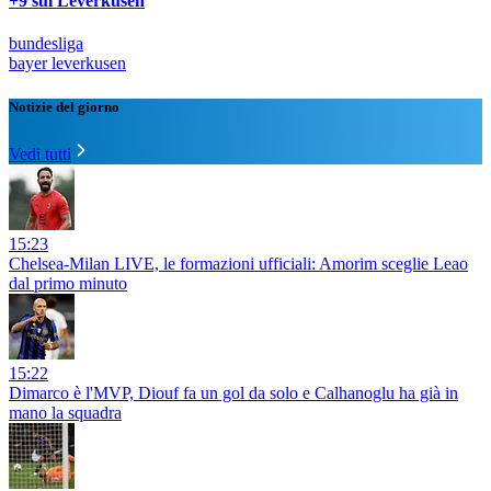
+9 sul Leverkusen
bundesliga
bayer leverkusen
Notizie del giorno
Vedi tutti
15:23
Chelsea-Milan LIVE, le formazioni ufficiali: Amorim sceglie Leao
dal primo minuto
15:22
Dimarco è l'MVP, Diouf fa un gol da solo e Calhanoglu ha già in
mano la squadra