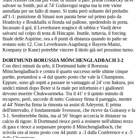
salvare su Smith, poi al 74' Guilavogui segna ma la rete viene
annullata per un fallo di mano. Si tratta però soltanto del preludio
all'1-1: punizione di Sinani non parata bene sul primo palo da
Hradecky e Boukhalfa si fionda sul pallone, spedendolo in porta.
Incassato il gol, il Leverkusen reagisce di rabbia e Vasilj deve
salvarsi sul colpo di testa di Hincapie. Inutile, tuttavia, il forcing
finale delle Aspirine, ora a 8 punti di distanza quando in palio ne
restano solo 12. Con Leverkusen-Augsburg e Bayern-Mainz,
Kompany (e Kane) potrebbe vincere il titolo già nel prossimo turno.
DORTMUND-BORUSSIA MÖNCHENGLADBACH 3-2
Con dieci minuti da urlo, il Dortmund batte il Borussia
Mönchengladbach e centra il quarto successo nelle ultime cinque
partite, portandosi a -4 dal quarto posto che vale la Champions.
Eppure, sono gli ospiti a passare in vantaggio al 24' con Itakura, poi
undici minuti dopo Beier si fa male per infortunio e i gialloneri
devono inserire Chukwuemeka. Tra il 41' e il quinto minuto di
recupero, però, succede di tutto: Guirassy firma il pareggio, mentre
al 44' Nmecha firma la rimonta su assist di Adeyemi. E prima
dell'intervallo, è fondamentale Svensson, che riceve da Guirassy e fa
3-1. Sembrerebbe finita, ma al 56' Stoger accorcia le distanze su
calcio di rigore. Il Dortmund riesce però a resistere nell'ultimo terzo
di gara e riesce a sorpassare proprio il Mönchengladbach, che
scivola ora al nono posto con 44 punti: a -3 dalla Conference e a -5
dalla Champions.