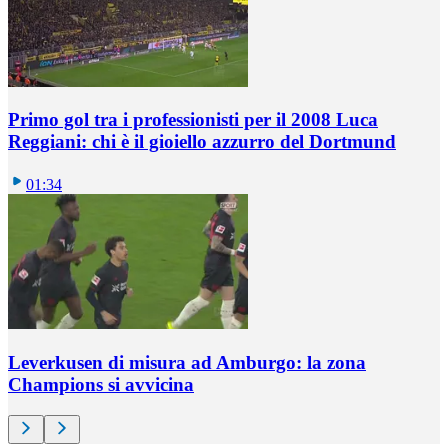
Primo gol tra i professionisti per il 2008 Luca
Reggiani: chi è il gioiello azzurro del Dortmund
01:34
Leverkusen di misura ad Amburgo: la zona
Champions si avvicina