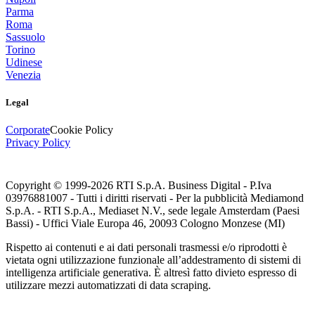
Parma
Roma
Sassuolo
Torino
Udinese
Venezia
Legal
Corporate
Cookie Policy
Privacy Policy
Copyright © 1999-
2026
RTI S.p.A. Business Digital - P.Iva
03976881007 - Tutti i diritti riservati - Per la pubblicità Mediamond
S.p.A. - RTI S.p.A., Mediaset N.V., sede legale Amsterdam (Paesi
Bassi) - Uffici Viale Europa 46, 20093 Cologno Monzese (MI)
Rispetto ai contenuti e ai dati personali trasmessi e/o riprodotti è
vietata ogni utilizzazione funzionale all’addestramento di sistemi di
intelligenza artificiale generativa. È altresì fatto divieto espresso di
utilizzare mezzi automatizzati di data scraping.