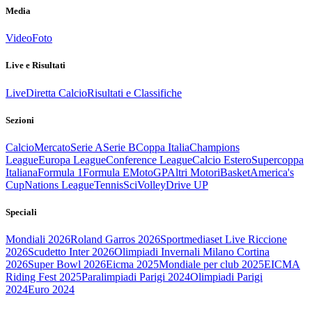
Media
Video
Foto
Live e Risultati
Live
Diretta Calcio
Risultati e Classifiche
Sezioni
Calcio
Mercato
Serie A
Serie B
Coppa Italia
Champions
League
Europa League
Conference League
Calcio Estero
Supercoppa
Italiana
Formula 1
Formula E
MotoGP
Altri Motori
Basket
America's
Cup
Nations League
Tennis
Sci
Volley
Drive UP
Speciali
Mondiali 2026
Roland Garros 2026
Sportmediaset Live Riccione
2026
Scudetto Inter 2026
Olimpiadi Invernali Milano Cortina
2026
Super Bowl 2026
Eicma 2025
Mondiale per club 2025
EICMA
Riding Fest 2025
Paralimpiadi Parigi 2024
Olimpiadi Parigi
2024
Euro 2024