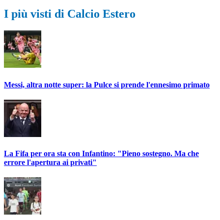
I più visti di Calcio Estero
Messi, altra notte super: la Pulce si prende l'ennesimo primato
La Fifa per ora sta con Infantino: "Pieno sostegno. Ma che
errore l'apertura ai privati"