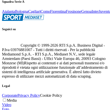
Squadra Serie A
Atalanta
Bologna
Cagliari
Como
Fiorentina
Frosinone
Genoa
Inter
Juvent
Seguici su
Copyright © 1999-
2026
RTI S.p.A. Business Digital -
P.Iva 03976881007 - Tutti i diritti riservati - Per la pubblicità
Mediamond S.p.A. - RTI S.p.A., Mediaset N.V., sede legale
Amsterdam (Paesi Bassi) - Uffici Viale Europa 46, 20093 Cologno
Monzese (MI)
Rispetto ai contenuti e ai dati personali trasmessi e/o
riprodotti è vietata ogni utilizzazione funzionale all’addestramento di
sistemi di intelligenza artificiale generativa. È altresì fatto divieto
espresso di utilizzare mezzi automatizzati di data scraping.
Legal
Corporate
Privacy Policy
Cookie Policy
Media
Video
Foto