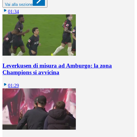
Vai alla sezione
01:34
Leverkusen di misura ad Amburgo: la zona
Champions si avvicina
01:29