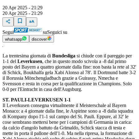
20 Apr 2025 - 21:29
20 Apr 2025 - 21:29
Segui
su
Seguici su
whatsapp
discover
La trentesima giornata di
Bundesliga
si chiude con il pareggio per
1-1 del
Leverkusen
, che in questo modo scivola a -8 dal primo
posto del Bayern a quattro giornate dalla fine: non basta la rete al 32'
di Schick, Boukhalfa gela Xabi Alonso al 78'. Il Dortmund batte 3-2
il Borussia Mönchengladbach grazie a Guirassy, Nmecha e
Svensson e resta in corsa per la qualificazione in Champions. Solo
0-0 per l'Eintracht in casa dell'Augsburg.
ST. PAULI-LEVERKUSEN 1-1
Il Leverkusen consegna virtualmente il Meisterschale al Bayern
Monaco: a 4 giornate dalla fine, le Aspirine sono a -8 dalla squadra
di Kompany dopo l'1-1 sul campo del St. Pauli. Eppure, al 32' le
cose sembrano mettersi bene per i campioni di Germania in carica:
da calcio d'angolo battuto da Grimaldo, Schick stacca di testa e
mette in porta il pallone dell'1-0. Ma nella ripresa, la formazione di
Xabi Alonso rischia più volte di subire il pari: prima Hradecky deve