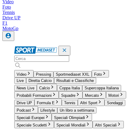
Video
Foto
Tennis
Drive UP
F1
MotoGp
Video
Pressing
Sportmediaset XXL
Foto
Live
Diretta Calcio
Risultati e Classifiche
News Live
Calcio
Coppa Italia
Supercoppa Italiana
Probabili Formazioni
Squadre
Mercato
Motori
Drive UP
Formula E
Tennis
Altri Sport
Sondaggi
Podcast
Lifestyle
Un libro a settimana
Speciali Europei
Speciali Olimpiadi
Speciale Scudetti
Speciali Mondiali
Altri Speciali