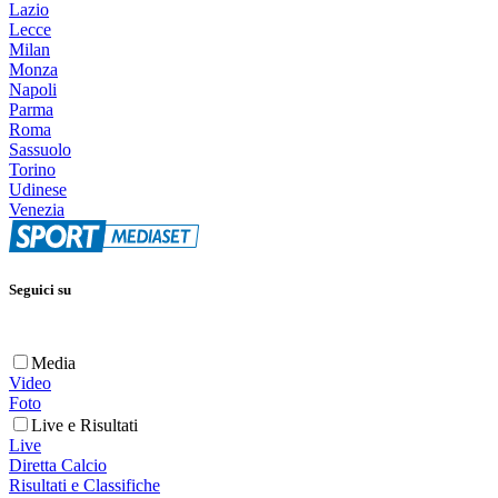
Lazio
Lecce
Milan
Monza
Napoli
Parma
Roma
Sassuolo
Torino
Udinese
Venezia
Seguici su
Media
Video
Foto
Live e Risultati
Live
Diretta Calcio
Risultati e Classifiche