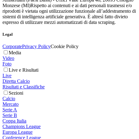
Monzese (MI)
Rispetto ai contenuti e ai dati personali trasmessi e/o
riprodotti è vietata ogni utilizzazione funzionale all’addestramento di
sistemi di intelligenza artificiale generativa. È altresì fatto divieto
espresso di utilizzare mezzi automatizzati di data scraping.
Legal
Corporate
Privacy Policy
Cookie Policy
Media
Video
Foto
Live e Risultati
Live
Diretta Calcio
Risultati e Classifiche
Sezioni
Calcio
Mercato
Serie A
Serie B
Coppa Italia
Champions League
Europa League
Conference League