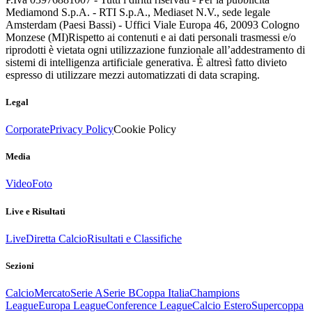
Mediamond S.p.A. - RTI S.p.A., Mediaset N.V., sede legale
Amsterdam (Paesi Bassi) - Uffici Viale Europa 46, 20093 Cologno
Monzese (MI)
Rispetto ai contenuti e ai dati personali trasmessi e/o
riprodotti è vietata ogni utilizzazione funzionale all’addestramento di
sistemi di intelligenza artificiale generativa. È altresì fatto divieto
espresso di utilizzare mezzi automatizzati di data scraping.
Legal
Corporate
Privacy Policy
Cookie Policy
Media
Video
Foto
Live e Risultati
Live
Diretta Calcio
Risultati e Classifiche
Sezioni
Calcio
Mercato
Serie A
Serie B
Coppa Italia
Champions
League
Europa League
Conference League
Calcio Estero
Supercoppa