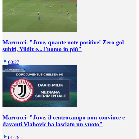
Marrucci: "Juve, quante note positive! Zero gol
subiti, Yildiz e... l'uomo in più"
00:27
Marrucci: "Juve, il centrocampo non convince e
davanti Vlahovic ha lasciato un vuoto"
01:26