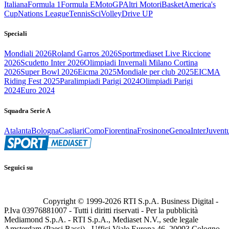
Italiana
Formula 1
Formula E
MotoGP
Altri Motori
Basket
America's
Cup
Nations League
Tennis
Sci
Volley
Drive UP
Speciali
Mondiali 2026
Roland Garros 2026
Sportmediaset Live Riccione
2026
Scudetto Inter 2026
Olimpiadi Invernali Milano Cortina
2026
Super Bowl 2026
Eicma 2025
Mondiale per club 2025
EICMA
Riding Fest 2025
Paralimpiadi Parigi 2024
Olimpiadi Parigi
2024
Euro 2024
Squadra Serie A
Atalanta
Bologna
Cagliari
Como
Fiorentina
Frosinone
Genoa
Inter
Juvent
Seguici su
Copyright © 1999-
2026
RTI S.p.A. Business Digital -
P.Iva 03976881007 - Tutti i diritti riservati - Per la pubblicità
Mediamond S.p.A. - RTI S.p.A., Mediaset N.V., sede legale
Amsterdam (Paesi Bassi) - Uffici Viale Europa 46, 20093 Cologno