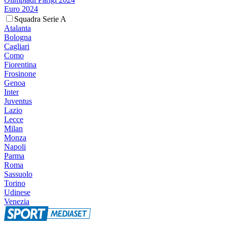
Euro 2024
Squadra Serie A
Atalanta
Bologna
Cagliari
Como
Fiorentina
Frosinone
Genoa
Inter
Juventus
Lazio
Lecce
Milan
Monza
Napoli
Parma
Roma
Sassuolo
Torino
Udinese
Venezia