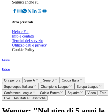
Seguici anche su
Area personale
Help e Faq
Info e contatti
Termini del servizio
Utilizzo dati e privacy
Cookie Policy
Calcio
Calcio
Ora per ora
Serie A
Serie B
Coppa Italia
Supercoppa Italiana
Champions League
Europa League
Conference League
Calcio Estero
Squadre
Video
Foto
Live
Risultati e Classifiche
Wenger: "Nel giro di 5 anni le