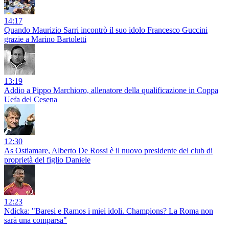
14:17
Quando Maurizio Sarri incontrò il suo idolo Francesco Guccini
grazie a Marino Bartoletti
13:19
Addio a Pippo Marchioro, allenatore della qualificazione in Coppa
Uefa del Cesena
12:30
As Ostiamare, Alberto De Rossi è il nuovo presidente del club di
proprietà del figlio Daniele
12:23
Ndicka: "Baresi e Ramos i miei idoli. Champions? La Roma non
sarà una comparsa"