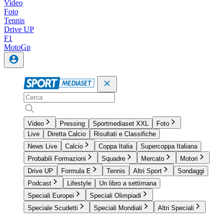
Video
Foto
Tennis
Drive UP
F1
MotoGp
Video
Pressing
Sportmediaset XXL
Foto
Live
Diretta Calcio
Risultati e Classifiche
News Live
Calcio
Coppa Italia
Supercoppa Italiana
Probabili Formazioni
Squadre
Mercato
Motori
Drive UP
Formula E
Tennis
Altri Sport
Sondaggi
Podcast
Lifestyle
Un libro a settimana
Speciali Europei
Speciali Olimpiadi
Speciale Scudetti
Speciali Mondiali
Altri Speciali