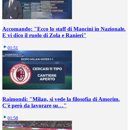
Accomando: "Ecco lo staff di Mancini in Nazionale.
E vi dico il ruolo di Zola e Ranieri"
01:51
Raimondi: "Milan, si vede la filosofia di Amorim.
C'è però da lavorare su…"
01:58