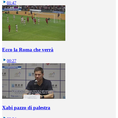
01:47
Ecco la Roma che verrà
00:27
Xabi pazzo di palestra