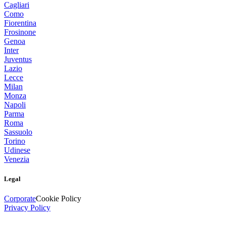
Cagliari
Como
Fiorentina
Frosinone
Genoa
Inter
Juventus
Lazio
Lecce
Milan
Monza
Napoli
Parma
Roma
Sassuolo
Torino
Udinese
Venezia
Legal
Corporate
Cookie Policy
Privacy Policy