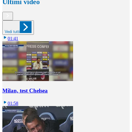
Ultimi video
Vedi tutti
01:41
Milan, test Chelsea
01:58