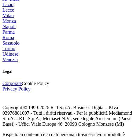
Lazio
Lecce
Milan
Monza
Napoli
Parma
Roma
Sassuolo
Torino
Udinese
Venezia
Legal
Corporate
Cookie Policy
Privacy Policy
Copyright © 1999-
2026
RTI S.p.A. Business Digital - P.Iva
03976881007 - Tutti i diritti riservati - Per la pubblicità Mediamond
S.p.A. - RTI S.p.A., Mediaset N.V., sede legale Amsterdam (Paesi
Bassi) - Uffici Viale Europa 46, 20093 Cologno Monzese (MI)
Rispetto ai contenuti e ai dati personali trasmessi e/o riprodotti è