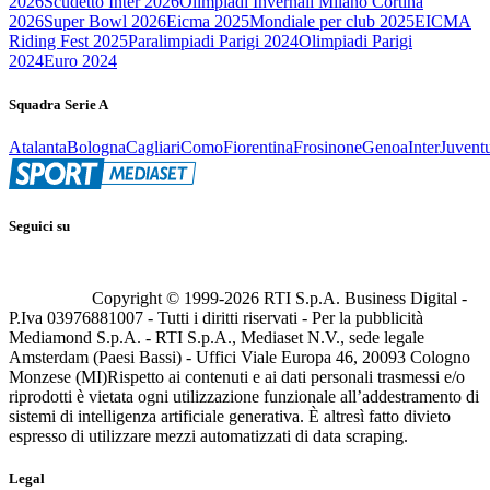
2026
Scudetto Inter 2026
Olimpiadi Invernali Milano Cortina
2026
Super Bowl 2026
Eicma 2025
Mondiale per club 2025
EICMA
Riding Fest 2025
Paralimpiadi Parigi 2024
Olimpiadi Parigi
2024
Euro 2024
Squadra Serie A
Atalanta
Bologna
Cagliari
Como
Fiorentina
Frosinone
Genoa
Inter
Juvent
Seguici su
Copyright © 1999-
2026
RTI S.p.A. Business Digital -
P.Iva 03976881007 - Tutti i diritti riservati - Per la pubblicità
Mediamond S.p.A. - RTI S.p.A., Mediaset N.V., sede legale
Amsterdam (Paesi Bassi) - Uffici Viale Europa 46, 20093 Cologno
Monzese (MI)
Rispetto ai contenuti e ai dati personali trasmessi e/o
riprodotti è vietata ogni utilizzazione funzionale all’addestramento di
sistemi di intelligenza artificiale generativa. È altresì fatto divieto
espresso di utilizzare mezzi automatizzati di data scraping.
Legal