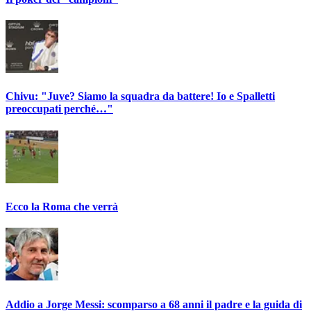
Chivu: "Juve? Siamo la squadra da battere! Io e Spalletti
preoccupati perché…"
Ecco la Roma che verrà
Addio a Jorge Messi: scomparso a 68 anni il padre e la guida di