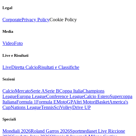
Legal
Corporate
Privacy Policy
Cookie Policy
Media
Video
Foto
Live e Risultati
Live
Diretta Calcio
Risultati e Classifiche
Sezioni
Calcio
Mercato
Serie A
Serie B
Coppa Italia
Champions
League
Europa League
Conference League
Calcio Estero
Supercoppa
Italiana
Formula 1
Formula E
MotoGP
Altri Motori
Basket
America's
Cup
Nations League
Tennis
Sci
Volley
Drive UP
Speciali
Mondiali 2026
Roland Garros 2026
Sportmediaset Live Riccione