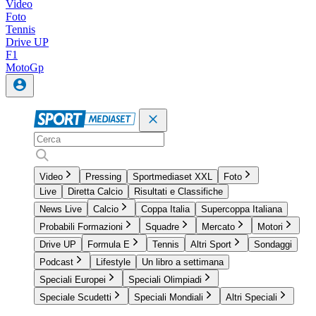
Video
Foto
Tennis
Drive UP
F1
MotoGp
Video
Pressing
Sportmediaset XXL
Foto
Live
Diretta Calcio
Risultati e Classifiche
News Live
Calcio
Coppa Italia
Supercoppa Italiana
Probabili Formazioni
Squadre
Mercato
Motori
Drive UP
Formula E
Tennis
Altri Sport
Sondaggi
Podcast
Lifestyle
Un libro a settimana
Speciali Europei
Speciali Olimpiadi
Speciale Scudetti
Speciali Mondiali
Altri Speciali