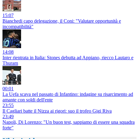
15:07
Bianchedi capo delegazione, il Coni: "Valutare opportunità e
incompatibilità"
14:08
Inter rientrata in Italia: Stones debutta ad Appiano, riecco Lautaro e
Thuram
00:01
La Uefa scava nel passato di Infantino: indagine su risarcimento ad
amante con soldi dell'ente
23:55
Il Cagliari batte il Nizza ai rigori: suo il trofeo Gigi Riva
23:49
Napoli, Di Lorenzo: "Un buon test, sappiamo di essere una squadra
forte"