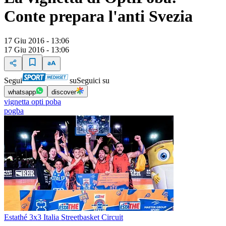
Conte prepara l'anti Svezia
17 Giu 2016 - 13:06
17 Giu 2016 - 13:06
Segui
su
Seguici su
whatsapp
discover
vignetta opti poba
pogba
Estathé 3x3 Italia Streetbasket Circuit