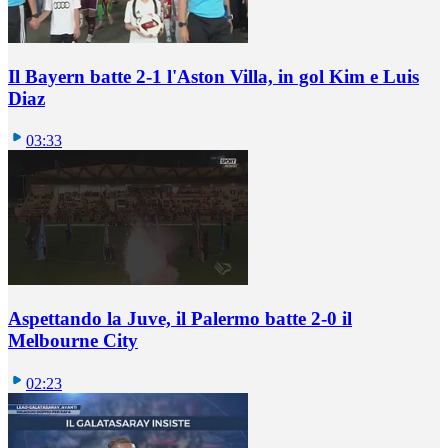
Il Bayern batte 2-1 l'Aston Villa, in gol Kim e Luis
Diaz
03:33
Aspettando la Juve, il Palermo batte 2-0 il
Melbourne City
02:23