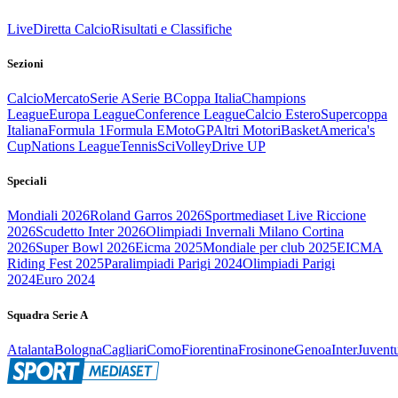
Live
Diretta Calcio
Risultati e Classifiche
Sezioni
Calcio
Mercato
Serie A
Serie B
Coppa Italia
Champions
League
Europa League
Conference League
Calcio Estero
Supercoppa
Italiana
Formula 1
Formula E
MotoGP
Altri Motori
Basket
America's
Cup
Nations League
Tennis
Sci
Volley
Drive UP
Speciali
Mondiali 2026
Roland Garros 2026
Sportmediaset Live Riccione
2026
Scudetto Inter 2026
Olimpiadi Invernali Milano Cortina
2026
Super Bowl 2026
Eicma 2025
Mondiale per club 2025
EICMA
Riding Fest 2025
Paralimpiadi Parigi 2024
Olimpiadi Parigi
2024
Euro 2024
Squadra Serie A
Atalanta
Bologna
Cagliari
Como
Fiorentina
Frosinone
Genoa
Inter
Juvent