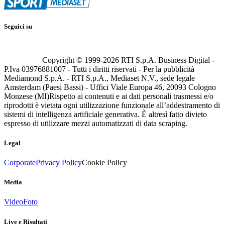
Seguici su
Copyright © 1999-
2026
RTI S.p.A. Business Digital -
P.Iva 03976881007 - Tutti i diritti riservati - Per la pubblicità
Mediamond S.p.A. - RTI S.p.A., Mediaset N.V., sede legale
Amsterdam (Paesi Bassi) - Uffici Viale Europa 46, 20093 Cologno
Monzese (MI)
Rispetto ai contenuti e ai dati personali trasmessi e/o
riprodotti è vietata ogni utilizzazione funzionale all’addestramento di
sistemi di intelligenza artificiale generativa. È altresì fatto divieto
espresso di utilizzare mezzi automatizzati di data scraping.
Legal
Corporate
Privacy Policy
Cookie Policy
Media
Video
Foto
Live e Risultati