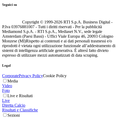
Seguici su
Copyright © 1999-
2026
RTI S.p.A. Business Digital -
P.Iva 03976881007 - Tutti i diritti riservati - Per la pubblicità
Mediamond S.p.A. - RTI S.p.A., Mediaset N.V., sede legale
Amsterdam (Paesi Bassi) - Uffici Viale Europa 46, 20093 Cologno
Monzese (MI)
Rispetto ai contenuti e ai dati personali trasmessi e/o
riprodotti è vietata ogni utilizzazione funzionale all’addestramento di
sistemi di intelligenza artificiale generativa. È altresì fatto divieto
espresso di utilizzare mezzi automatizzati di data scraping.
Legal
Corporate
Privacy Policy
Cookie Policy
Media
Video
Foto
Live e Risultati
Live
Diretta Calcio
Risultati e Classifiche
Sezioni