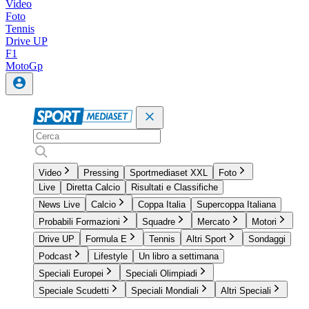
Video
Foto
Tennis
Drive UP
F1
MotoGp
Video
Pressing
Sportmediaset XXL
Foto
Live
Diretta Calcio
Risultati e Classifiche
News Live
Calcio
Coppa Italia
Supercoppa Italiana
Probabili Formazioni
Squadre
Mercato
Motori
Drive UP
Formula E
Tennis
Altri Sport
Sondaggi
Podcast
Lifestyle
Un libro a settimana
Speciali Europei
Speciali Olimpiadi
Speciale Scudetti
Speciali Mondiali
Altri Speciali