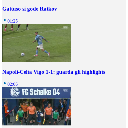
Gattuso si gode Ratkov
01:25
Napoli-Celta Vigo 1-1: guarda gli highlights
02:05