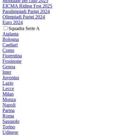
Mondiale per club 2025
EICMA Riding Fest 2025
Paralimpiadi Parigi 2024
Olimpiadi Parigi 2024
Euro 2024
Squadra Serie A
Atalanta
Bologna
Cagliari
Como
Fiorentina
Frosinone
Genoa
Inter
Juventus
Lazio
Lecce
Milan
Monza
Napoli
Parma
Roma
Sassuolo
Torino
Udinese