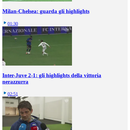
Milan-Chelsea: guarda gli highlights
01:30
Inter-Juve 2-1: gli highlights della vittoria
nerazzurra
02:51