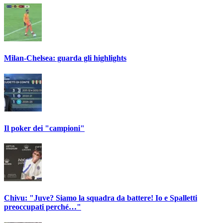
Milan-Chelsea: guarda gli highlights
Il poker dei "campioni"
Chivu: "Juve? Siamo la squadra da battere! Io e Spalletti
preoccupati perché…"