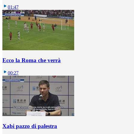
01:47
Ecco la Roma che verrà
00:27
Xabi pazzo di palestra