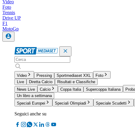
Video
Foto
Tennis
Drive UP
F1
MotoGp
Video
Pressing
Sportmediaset XXL
Foto
Live
Diretta Calcio
Risultati e Classifiche
News Live
Calcio
Coppa Italia
Supercoppa Italiana
Proba
Un libro a settimana
Speciali Europei
Speciali Olimpiadi
Speciale Scudetti
Seguici anche su