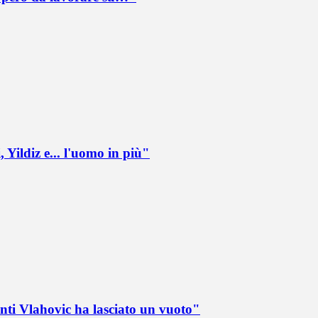
 Yildiz e... l'uomo in più"
nti Vlahovic ha lasciato un vuoto"