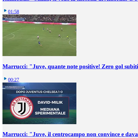
01:58
Marrucci: "Juve, quante note positive! Zero gol subiti,
00:27
Marrucci: "Juve, il centrocampo non convince e dava