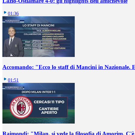
Lazio-Ostiamare 4-0: gli highlights dell'amichevole
01:36
Accomando: "Ecco lo staff di Mancini in Nazionale. E 
01:51
Raimondi: "Milan, si vede la filosofia di Amorim. C'