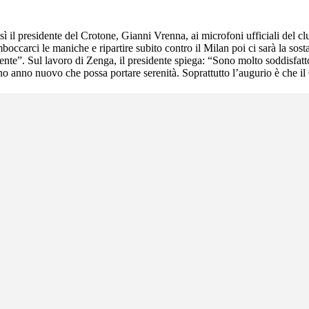
ì il presidente del Crotone, Gianni Vrenna, ai microfoni ufficiali del cl
occarci le maniche e ripartire subito contro il Milan poi ci sarà la so
te”. Sul lavoro di Zenga, il presidente spiega: “Sono molto soddisfatto,
eno anno nuovo che possa portare serenità. Soprattutto l’augurio è che il 