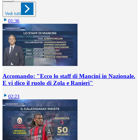
Vedi tutti
01:36
Accomando: "Ecco lo staff di Mancini in Nazionale.
E vi dico il ruolo di Zola e Ranieri"
02:23