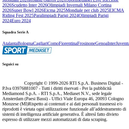
2026
Scudetto Inter 2026
Olimpiadi Invernali Milano Cortina
2026
Super Bowl 2026
Eicma 2025
Mondiale per club 2025
EICMA
Riding Fest 2025
Paralimpiadi Parigi 2024
Olimpiadi Parigi
2024
Euro 2024
Squadra Serie A
Atalanta
Bologna
Cagliari
Como
Fiorentina
Frosinone
Genoa
Inter
Juvent
Seguici su
Copyright © 1999-
2026
RTI S.p.A. Business Digital -
P.Iva 03976881007 - Tutti i diritti riservati - Per la pubblicità
Mediamond S.p.A. - RTI S.p.A., Mediaset N.V., sede legale
Amsterdam (Paesi Bassi) - Uffici Viale Europa 46, 20093 Cologno
Monzese (MI)
Rispetto ai contenuti e ai dati personali trasmessi e/o
riprodotti è vietata ogni utilizzazione funzionale all’addestramento di
sistemi di intelligenza artificiale generativa. È altresì fatto divieto
espresso di utilizzare mezzi automatizzati di data scraping.