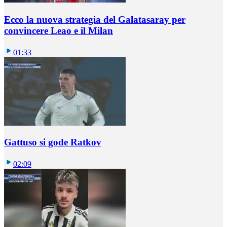
Ecco la nuova strategia del Galatasaray per
convincere Leao e il Milan
01:33
Gattuso si gode Ratkov
02:09