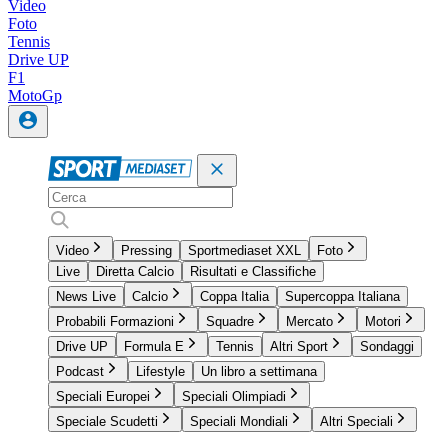
Video
Foto
Tennis
Drive UP
F1
MotoGp
Video
Pressing
Sportmediaset XXL
Foto
Live
Diretta Calcio
Risultati e Classifiche
News Live
Calcio
Coppa Italia
Supercoppa Italiana
Probabili Formazioni
Squadre
Mercato
Motori
Drive UP
Formula E
Tennis
Altri Sport
Sondaggi
Podcast
Lifestyle
Un libro a settimana
Speciali Europei
Speciali Olimpiadi
Speciale Scudetti
Speciali Mondiali
Altri Speciali