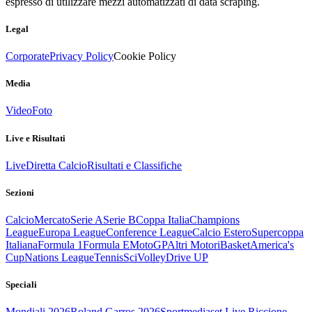
espresso di utilizzare mezzi automatizzati di data scraping.
Legal
Corporate
Privacy Policy
Cookie Policy
Media
Video
Foto
Live e Risultati
Live
Diretta Calcio
Risultati e Classifiche
Sezioni
Calcio
Mercato
Serie A
Serie B
Coppa Italia
Champions
League
Europa League
Conference League
Calcio Estero
Supercoppa
Italiana
Formula 1
Formula E
MotoGP
Altri Motori
Basket
America's
Cup
Nations League
Tennis
Sci
Volley
Drive UP
Speciali
Mondiali 2026
Roland Garros 2026
Sportmediaset Live Riccione