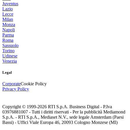
Juventus
Lazio
Lecce
Milan
Monza
Napoli
Parma
Roma
Sassuolo
Torino
Udinese
Venezia
Legal
Corporate
Cookie Policy
Privacy Policy
Copyright © 1999-
2026
RTI S.p.A. Business Digital - P.Iva
03976881007 - Tutti i diritti riservati - Per la pubblicità Mediamond
S.p.A. - RTI S.p.A., Mediaset N.V., sede legale Amsterdam (Paesi
Bassi) - Uffici Viale Europa 46, 20093 Cologno Monzese (MI)