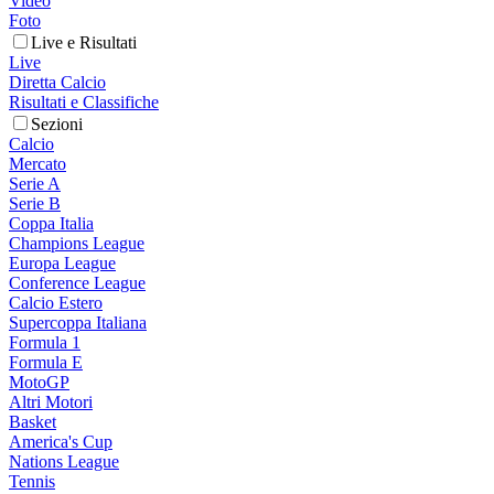
Video
Foto
Live e Risultati
Live
Diretta Calcio
Risultati e Classifiche
Sezioni
Calcio
Mercato
Serie A
Serie B
Coppa Italia
Champions League
Europa League
Conference League
Calcio Estero
Supercoppa Italiana
Formula 1
Formula E
MotoGP
Altri Motori
Basket
America's Cup
Nations League
Tennis