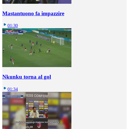
Mastantuono fa impazzire
01:30
Nkunku torna al gol
01:34