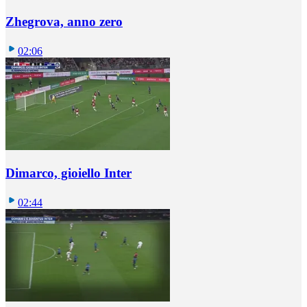
Zhegrova, anno zero
02:06
Dimarco, gioiello Inter
02:44