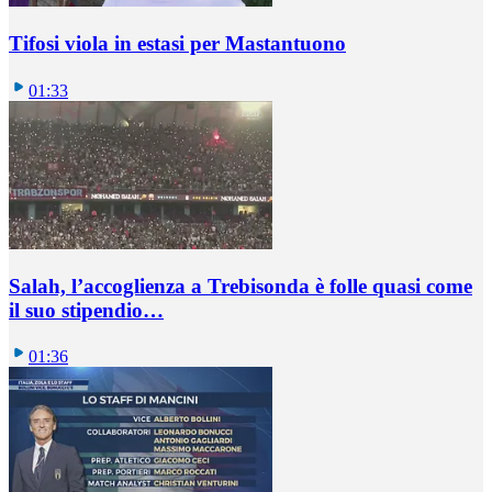
Tifosi viola in estasi per Mastantuono
01:33
Salah, l’accoglienza a Trebisonda è folle quasi come
il suo stipendio…
01:36