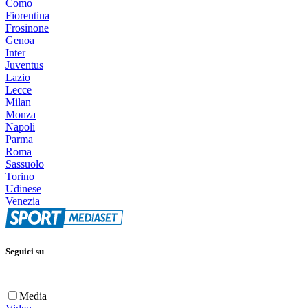
Como
Fiorentina
Frosinone
Genoa
Inter
Juventus
Lazio
Lecce
Milan
Monza
Napoli
Parma
Roma
Sassuolo
Torino
Udinese
Venezia
Seguici su
Media