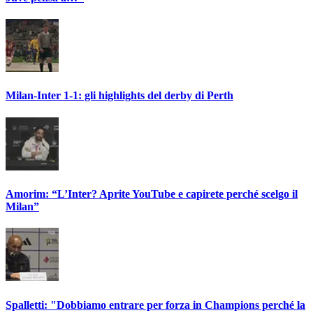
Milan-Inter 1-1: gli highlights del derby di Perth
Amorim: “L’Inter? Aprite YouTube e capirete perché scelgo il
Milan”
Spalletti: "Dobbiamo entrare per forza in Champions perché la