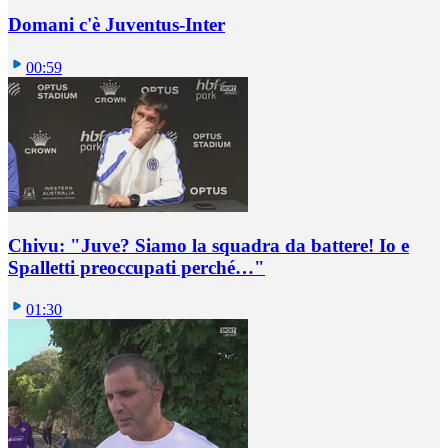
Domani c'è Juventus-Inter
00:59
Chivu: "Juve? Siamo la squadra da battere! Io e
Spalletti preoccupati perché…"
01:30