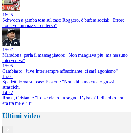
16:25
Schwoch a gamba tesa sul caso Roggero, è bufera social: "Errore
non aver ammazzato il terzo"
15:07
Maradona, parla il massaggiatore: "Non mangiava più, ma nessuno
interveniva"
15:05
Cambiaso: "Juve-Inter sempre affascinante, ci sarà agonismo"
15:01
Spalletti torna sul caso Bastoni: "Non abbiamo creato grossi
strascichi"
14:22
Roma, Cristante: "Lo scudetto un sogno. Dybala? Il diverbio non
era tra me e lui"
Ultimi video