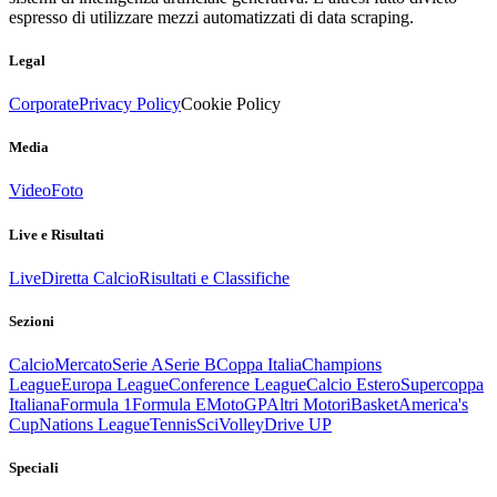
espresso di utilizzare mezzi automatizzati di data scraping.
Legal
Corporate
Privacy Policy
Cookie Policy
Media
Video
Foto
Live e Risultati
Live
Diretta Calcio
Risultati e Classifiche
Sezioni
Calcio
Mercato
Serie A
Serie B
Coppa Italia
Champions
League
Europa League
Conference League
Calcio Estero
Supercoppa
Italiana
Formula 1
Formula E
MotoGP
Altri Motori
Basket
America's
Cup
Nations League
Tennis
Sci
Volley
Drive UP
Speciali