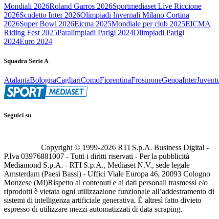
Mondiali 2026
Roland Garros 2026
Sportmediaset Live Riccione
2026
Scudetto Inter 2026
Olimpiadi Invernali Milano Cortina
2026
Super Bowl 2026
Eicma 2025
Mondiale per club 2025
EICMA
Riding Fest 2025
Paralimpiadi Parigi 2024
Olimpiadi Parigi
2024
Euro 2024
Squadra Serie A
Atalanta
Bologna
Cagliari
Como
Fiorentina
Frosinone
Genoa
Inter
Juvent
Seguici su
Copyright © 1999-
2026
RTI S.p.A. Business Digital -
P.Iva 03976881007 - Tutti i diritti riservati - Per la pubblicità
Mediamond S.p.A. - RTI S.p.A., Mediaset N.V., sede legale
Amsterdam (Paesi Bassi) - Uffici Viale Europa 46, 20093 Cologno
Monzese (MI)
Rispetto ai contenuti e ai dati personali trasmessi e/o
riprodotti è vietata ogni utilizzazione funzionale all’addestramento di
sistemi di intelligenza artificiale generativa. È altresì fatto divieto
espresso di utilizzare mezzi automatizzati di data scraping.