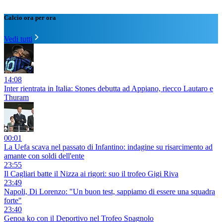
Calcio ora per ora
Vedi tutti
14:08
Inter rientrata in Italia: Stones debutta ad Appiano, riecco Lautaro e
Thuram
00:01
La Uefa scava nel passato di Infantino: indagine su risarcimento ad
amante con soldi dell'ente
23:55
Il Cagliari batte il Nizza ai rigori: suo il trofeo Gigi Riva
23:49
Napoli, Di Lorenzo: "Un buon test, sappiamo di essere una squadra
forte"
23:40
Genoa ko con il Deportivo nel Trofeo Spagnolo