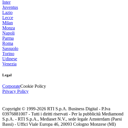
Inter
Juventus
Lazio
Lecce
Milan
Monza
Napoli
Parma
Roma
Sassuolo
Torino
Udinese
Venezia
Legal
Corporate
Cookie Policy
Privacy Policy
Copyright © 1999-
2026
RTI S.p.A. Business Digital - P.Iva
03976881007 - Tutti i diritti riservati - Per la pubblicità Mediamond
S.p.A. - RTI S.p.A., Mediaset N.V., sede legale Amsterdam (Paesi
Bassi) - Uffici Viale Europa 46, 20093 Cologno Monzese (MI)