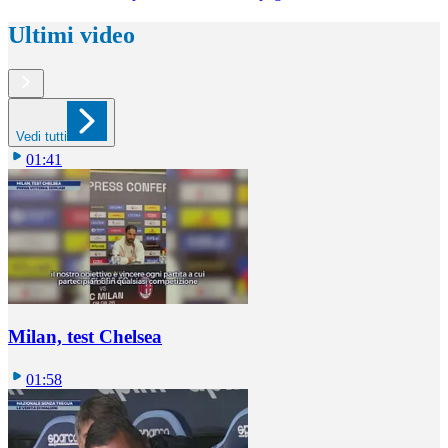
Ultimi video
Vedi tutti
01:41
Milan, test Chelsea
01:58