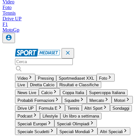
Video
Foto
Tennis
Drive UP
F1
MotoGp
Video
Pressing
Sportmediaset XXL
Foto
Live
Diretta Calcio
Risultati e Classifiche
News Live
Calcio
Coppa Italia
Supercoppa Italiana
Probabili Formazioni
Squadre
Mercato
Motori
Drive UP
Formula E
Tennis
Altri Sport
Sondaggi
Podcast
Lifestyle
Un libro a settimana
Speciali Europei
Speciali Olimpiadi
Speciale Scudetti
Speciali Mondiali
Altri Speciali