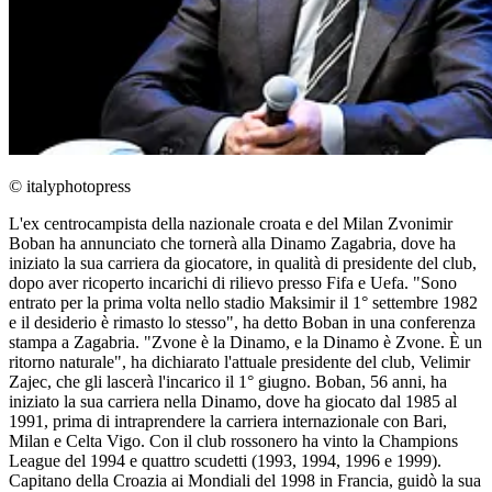
© italyphotopress
L'ex centrocampista della nazionale croata e del Milan Zvonimir
Boban ha annunciato che tornerà alla Dinamo Zagabria, dove ha
iniziato la sua carriera da giocatore, in qualità di presidente del club,
dopo aver ricoperto incarichi di rilievo presso Fifa e Uefa. "Sono
entrato per la prima volta nello stadio Maksimir il 1° settembre 1982
e il desiderio è rimasto lo stesso", ha detto Boban in una conferenza
stampa a Zagabria. "Zvone è la Dinamo, e la Dinamo è Zvone. È un
ritorno naturale", ha dichiarato l'attuale presidente del club, Velimir
Zajec, che gli lascerà l'incarico il 1° giugno. Boban, 56 anni, ha
iniziato la sua carriera nella Dinamo, dove ha giocato dal 1985 al
1991, prima di intraprendere la carriera internazionale con Bari,
Milan e Celta Vigo. Con il club rossonero ha vinto la Champions
League del 1994 e quattro scudetti (1993, 1994, 1996 e 1999).
Capitano della Croazia ai Mondiali del 1998 in Francia, guidò la sua