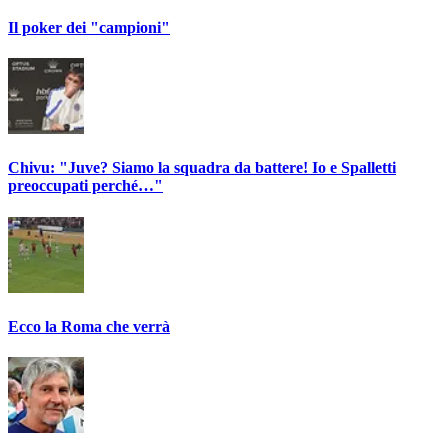
Il poker dei "campioni"
Chivu: "Juve? Siamo la squadra da battere! Io e Spalletti
preoccupati perché…"
Ecco la Roma che verrà