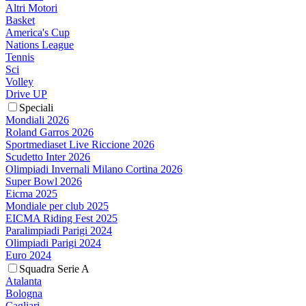
Altri Motori
Basket
America's Cup
Nations League
Tennis
Sci
Volley
Drive UP
Speciali
Mondiali 2026
Roland Garros 2026
Sportmediaset Live Riccione 2026
Scudetto Inter 2026
Olimpiadi Invernali Milano Cortina 2026
Super Bowl 2026
Eicma 2025
Mondiale per club 2025
EICMA Riding Fest 2025
Paralimpiadi Parigi 2024
Olimpiadi Parigi 2024
Euro 2024
Squadra Serie A
Atalanta
Bologna
Cagliari