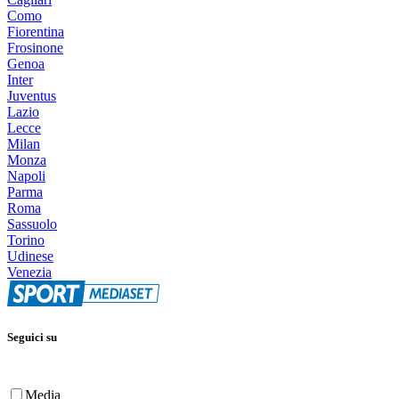
Como
Fiorentina
Frosinone
Genoa
Inter
Juventus
Lazio
Lecce
Milan
Monza
Napoli
Parma
Roma
Sassuolo
Torino
Udinese
Venezia
Seguici su
Media