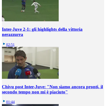
Inter-Juve 2-1: gli highlights della vittoria
nerazzurra
02:51
Chivu post Inter-Juve: "Non siamo ancora pronti, il
secondo tempo non mi è piaciuto"
01:44