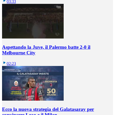
03:33
Aspettando la Juve, il Palermo batte 2-0 il
Melbourne City
02:23
Ecco la nuova strategia del Galatasaray per
convincere Leao e il Milan