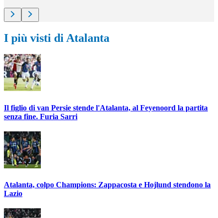
I più visti di Atalanta
Il figlio di van Persie stende l'Atalanta, al Feyenoord la partita
senza fine. Furia Sarri
Atalanta, colpo Champions: Zappacosta e Hojlund stendono la
Lazio