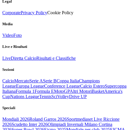
Legal
Corporate
Privacy Policy
Cookie Policy
Media
Video
Foto
Live e Risultati
Live
Diretta Calcio
Risultati e Classifiche
Sezioni
Calcio
Mercato
Serie A
Serie B
Coppa Italia
Champions
League
Europa League
Conference League
Calcio Estero
Supercoppa
Italiana
Formula 1
Formula E
MotoGP
Altri Motori
Basket
America's
Cup
Nations League
Tennis
Sci
Volley
Drive UP
Speciali
Mondiali 2026
Roland Garros 2026
Sportmediaset Live Riccione
2026
Scudetto Inter 2026
Olimpiadi Invernali Milano Cortina
2026
Super Bowl 2026
Eicma 2025
Mondiale per club 2025
EICMA