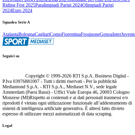
Riding Fest 2025
Paralimpiadi Parigi 2024
Olimpiadi Parigi
2024
Euro 2024
Squadra Serie A
Atalanta
Bologna
Cagliari
Como
Fiorentina
Frosinone
Genoa
Inter
Juvent
Seguici su
Copyright © 1999-
2026
RTI S.p.A. Business Digital -
P.Iva 03976881007 - Tutti i diritti riservati - Per la pubblicità
Mediamond S.p.A. - RTI S.p.A., Mediaset N.V., sede legale
Amsterdam (Paesi Bassi) - Uffici Viale Europa 46, 20093 Cologno
Monzese (MI)
Rispetto ai contenuti e ai dati personali trasmessi e/o
riprodotti è vietata ogni utilizzazione funzionale all’addestramento di
sistemi di intelligenza artificiale generativa. È altresì fatto divieto
espresso di utilizzare mezzi automatizzati di data scraping.
Legal