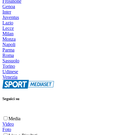
Frosinone
Genoa
Inter
Juventus
Lazio
Lecce
Milan
Monza
Napoli
Parma
Roma
Sassuolo
Torino
Udinese
Venezia
Seguici su
Media
Video
Foto