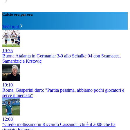
Calcio ora per ora
Vedi tutti
19:35
Buona Atalanta in Germania: 3-0 allo Schalke 04 con Scamacca,
Samardzic e Krstovic
19:10
Roma, Gasperini duro: "Partita pessima, abbiamo pochi giocatori e
serve il mercato"
12:08
“Credo moltissimo in Riccardo Cassano”: chi è il 2008 che ha
stregato Fabregas