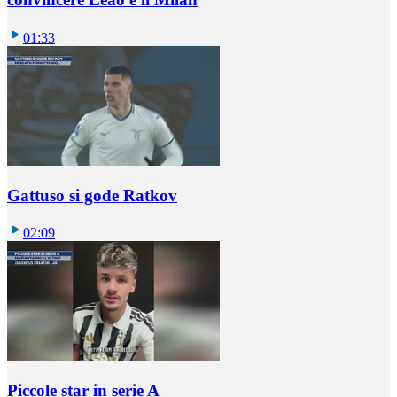
01:33
Gattuso si gode Ratkov
02:09
Piccole star in serie A