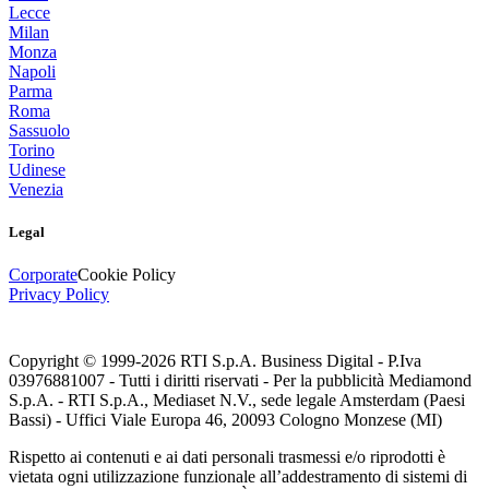
Lecce
Milan
Monza
Napoli
Parma
Roma
Sassuolo
Torino
Udinese
Venezia
Legal
Corporate
Cookie Policy
Privacy Policy
Copyright © 1999-
2026
RTI S.p.A. Business Digital - P.Iva
03976881007 - Tutti i diritti riservati - Per la pubblicità Mediamond
S.p.A. - RTI S.p.A., Mediaset N.V., sede legale Amsterdam (Paesi
Bassi) - Uffici Viale Europa 46, 20093 Cologno Monzese (MI)
Rispetto ai contenuti e ai dati personali trasmessi e/o riprodotti è
vietata ogni utilizzazione funzionale all’addestramento di sistemi di