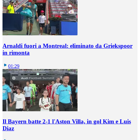
Arnaldi fuori a Montreal: eliminato da Griekspoor
in rimonta
01:29
Il Bayern batte 2-1 l'Aston Villa, in gol Kim e Luis
Diaz