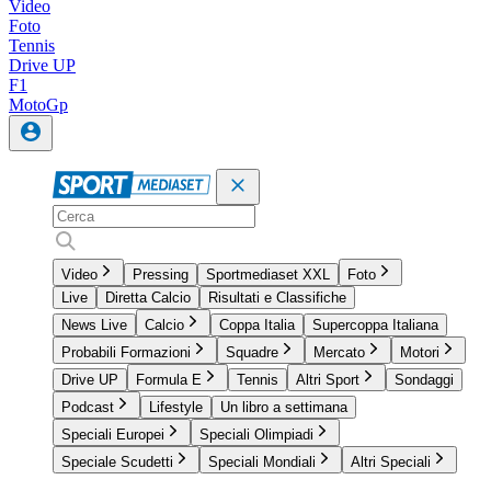
Video
Foto
Tennis
Drive UP
F1
MotoGp
Video
Pressing
Sportmediaset XXL
Foto
Live
Diretta Calcio
Risultati e Classifiche
News Live
Calcio
Coppa Italia
Supercoppa Italiana
Probabili Formazioni
Squadre
Mercato
Motori
Drive UP
Formula E
Tennis
Altri Sport
Sondaggi
Podcast
Lifestyle
Un libro a settimana
Speciali Europei
Speciali Olimpiadi
Speciale Scudetti
Speciali Mondiali
Altri Speciali