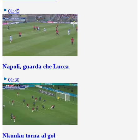
01:45
Napoli, guarda che Lucca
01:30
Nkunku torna al gol