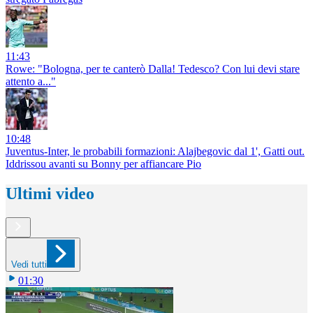
11:43
Rowe: "Bologna, per te canterò Dalla! Tedesco? Con lui devi stare
attento a..."
10:48
Juventus-Inter, le probabili formazioni: Alajbegovic dal 1', Gatti out.
Iddrissou avanti su Bonny per affiancare Pio
Ultimi video
Vedi tutti
01:30