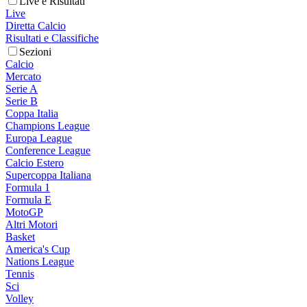
Live e Risultati
Live
Diretta Calcio
Risultati e Classifiche
Sezioni
Calcio
Mercato
Serie A
Serie B
Coppa Italia
Champions League
Europa League
Conference League
Calcio Estero
Supercoppa Italiana
Formula 1
Formula E
MotoGP
Altri Motori
Basket
America's Cup
Nations League
Tennis
Sci
Volley