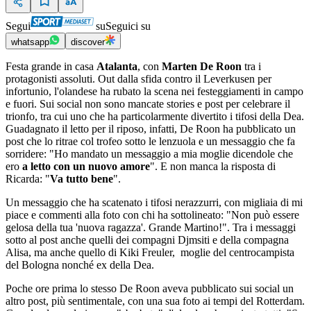
Segui
su
Seguici su
whatsapp
discover
Festa grande in casa
Atalanta
, con
Marten De Roon
tra i
protagonisti assoluti. Out dalla sfida contro il Leverkusen per
infortunio, l'olandese ha rubato la scena nei festeggiamenti in campo
e fuori. Sui social non sono mancate stories e post per celebrare il
trionfo, tra cui uno che ha particolarmente divertito i tifosi della Dea.
Guadagnato il letto per il riposo, infatti, De Roon ha pubblicato un
post che lo ritrae col trofeo sotto le lenzuola e un messaggio che fa
sorridere: "Ho mandato un messaggio a mia moglie dicendole che
ero
a letto con un nuovo amore
". E non manca la risposta di
Ricarda: "
Va tutto bene
".
Un messaggio che ha scatenato i tifosi nerazzurri, con migliaia di mi
piace e commenti alla foto con chi ha sottolineato: "Non può essere
gelosa della tua 'nuova ragazza'. Grande Martino!". Tra i messaggi
sotto al post anche quelli dei compagni Djmsiti e della compagna
Alisa, ma anche quello di Kiki Freuler, moglie del centrocampista
del Bologna nonché ex della Dea.
Poche ore prima lo stesso De Roon aveva pubblicato sui social un
altro post, più sentimentale, con una sua foto ai tempi del Rotterdam.