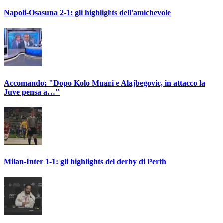
Napoli-Osasuna 2-1: gli highlights dell'amichevole
Accomando: "Dopo Kolo Muani e Alajbegovic, in attacco la
Juve pensa a…"
Milan-Inter 1-1: gli highlights del derby di Perth