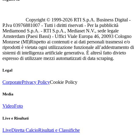
Copyright © 1999-
2026
RTI S.p.A. Business Digital -
P.Iva 03976881007 - Tutti i diritti riservati - Per la pubblicità
Mediamond S.p.A. - RTI S.p.A., Mediaset N.V., sede legale
Amsterdam (Paesi Bassi) - Uffici Viale Europa 46, 20093 Cologno
Monzese (MI)
Rispetto ai contenuti e ai dati personali trasmessi e/o
riprodotti è vietata ogni utilizzazione funzionale all’addestramento di
sistemi di intelligenza artificiale generativa. È altresì fatto divieto
espresso di utilizzare mezzi automatizzati di data scraping.
Legal
Corporate
Privacy Policy
Cookie Policy
Media
Video
Foto
Live e Risultati
Live
Diretta Calcio
Risultati e Classifiche