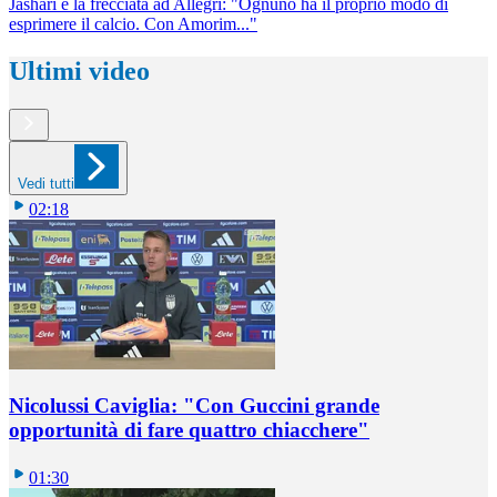
Jashari e la frecciata ad Allegri: "Ognuno ha il proprio modo di
esprimere il calcio. Con Amorim..."
Ultimi video
Vedi tutti
02:18
Nicolussi Caviglia: "Con Guccini grande
opportunità di fare quattro chiacchere"
01:30