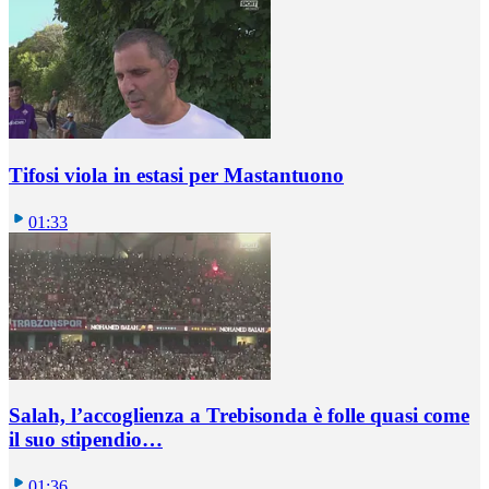
Tifosi viola in estasi per Mastantuono
01:33
Salah, l’accoglienza a Trebisonda è folle quasi come
il suo stipendio…
01:36