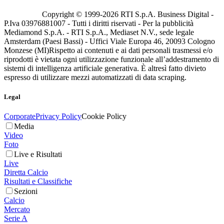
Copyright © 1999-
2026
RTI S.p.A. Business Digital -
P.Iva 03976881007 - Tutti i diritti riservati - Per la pubblicità
Mediamond S.p.A. - RTI S.p.A., Mediaset N.V., sede legale
Amsterdam (Paesi Bassi) - Uffici Viale Europa 46, 20093 Cologno
Monzese (MI)
Rispetto ai contenuti e ai dati personali trasmessi e/o
riprodotti è vietata ogni utilizzazione funzionale all’addestramento di
sistemi di intelligenza artificiale generativa. È altresì fatto divieto
espresso di utilizzare mezzi automatizzati di data scraping.
Legal
Corporate
Privacy Policy
Cookie Policy
Media
Video
Foto
Live e Risultati
Live
Diretta Calcio
Risultati e Classifiche
Sezioni
Calcio
Mercato
Serie A