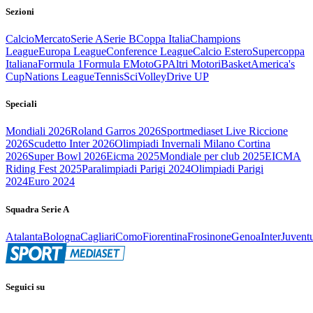
Sezioni
Calcio
Mercato
Serie A
Serie B
Coppa Italia
Champions
League
Europa League
Conference League
Calcio Estero
Supercoppa
Italiana
Formula 1
Formula E
MotoGP
Altri Motori
Basket
America's
Cup
Nations League
Tennis
Sci
Volley
Drive UP
Speciali
Mondiali 2026
Roland Garros 2026
Sportmediaset Live Riccione
2026
Scudetto Inter 2026
Olimpiadi Invernali Milano Cortina
2026
Super Bowl 2026
Eicma 2025
Mondiale per club 2025
EICMA
Riding Fest 2025
Paralimpiadi Parigi 2024
Olimpiadi Parigi
2024
Euro 2024
Squadra Serie A
Atalanta
Bologna
Cagliari
Como
Fiorentina
Frosinone
Genoa
Inter
Juvent
Seguici su