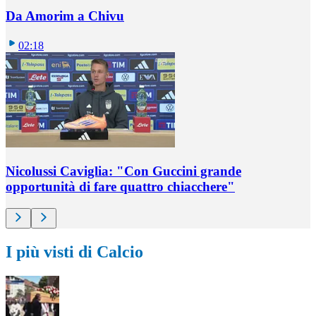
Da Amorim a Chivu
02:18
Nicolussi Caviglia: "Con Guccini grande
opportunità di fare quattro chiacchere"
I più visti di Calcio