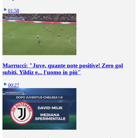
01:58
Marrucci: "Juve, quante note positive! Zero gol
subiti, Yildiz e... l'uomo in più"
00:27