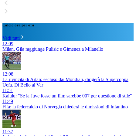
Calcio ora per ora
Vedi tutti
12:09
Milan, Gila raggiunge Pulisic e Gimenez a Milanello
12:08
La rivincita di Artan: escluso dai Mondiali, dirigerà la Supercoppa
Uefa. Di Bello al Var
11:51
Kalulu: "Se la Juve fosse un film sarebbe 007 per questione di stile"
11:49
Fifa: la federcalcio di Norvegia chiederà le dimissioni di Infantino
11:37