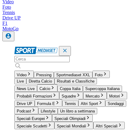
Video
Foto
Tennis
Drive UP
F1
MotoGp
Video
Pressing
Sportmediaset XXL
Foto
Live
Diretta Calcio
Risultati e Classifiche
News Live
Calcio
Coppa Italia
Supercoppa Italiana
Probabili Formazioni
Squadre
Mercato
Motori
Drive UP
Formula E
Tennis
Altri Sport
Sondaggi
Podcast
Lifestyle
Un libro a settimana
Speciali Europei
Speciali Olimpiadi
Speciale Scudetti
Speciali Mondiali
Altri Speciali