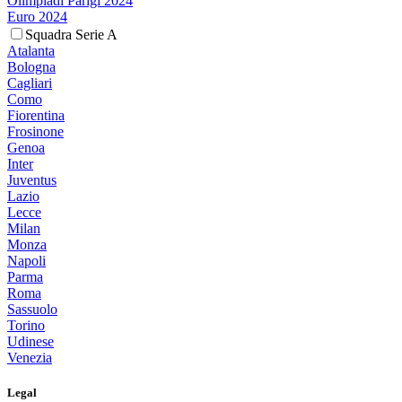
Olimpiadi Parigi 2024
Euro 2024
Squadra Serie A
Atalanta
Bologna
Cagliari
Como
Fiorentina
Frosinone
Genoa
Inter
Juventus
Lazio
Lecce
Milan
Monza
Napoli
Parma
Roma
Sassuolo
Torino
Udinese
Venezia
Legal