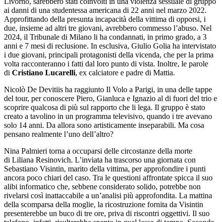
Livorno, sarebbero stati coinvolti in una violenza sessuale di gruppo
ai danni di una studentessa americana di 22 anni nel marzo 2022.
Approfittando della presunta incapacità della vittima di opporsi, i
due, insieme ad altri tre giovani, avrebbero commesso l’abuso. Nel
2024, il Tribunale di Milano li ha condannati, in primo grado, a 3
anni e 7 mesi di reclusione. In esclusiva, Giulio Golia ha intervistato
i due giovani, principali protagonisti della vicenda, che per la prima
volta racconteranno i fatti dal loro punto di vista. Inoltre, le parole
di
Cristiano Lucarelli
, ex calciatore e padre di Mattia.
Nicolò De Devitiis ha raggiunto Il Volo a Parigi, in una delle tappe
del tour, per conoscere Piero, Gianluca e Ignazio al di fuori del trio e
scoprire qualcosa di più sul rapporto che li lega. Il gruppo è stato
creato a tavolino in un programma televisivo, quando i tre avevano
solo 14 anni. Da allora sono artisticamente inseparabili. Ma cosa
pensano realmente l’uno dell’altro?
Nina Palmieri torna a occuparsi delle circostanze della morte
di Liliana Resinovich. L’inviata ha trascorso una giornata con
Sebastiano Visintin, marito della vittima, per approfondire i punti
ancora poco chiari del caso. Tra le questioni affrontate spicca il suo
alibi informatico che, sebbene considerato solido, potrebbe non
rivelarsi così inattaccabile a un’analisi più approfondita. La mattina
della scomparsa della moglie, la ricostruzione fornita da Visintin
presenterebbe un buco di tre ore, priva di riscontri oggettivi. Il suo