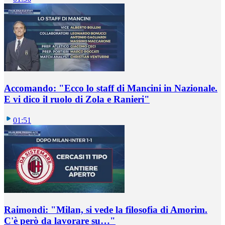
Accomando: "Ecco lo staff di Mancini in Nazionale.
E vi dico il ruolo di Zola e Ranieri"
01:51
Raimondi: "Milan, si vede la filosofia di Amorim.
C'è però da lavorare su…"