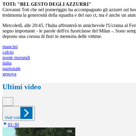
TOTI: "BEL GESTO DEGLI AZZURRI"
Giovanni Toti che nel pomeriggio ha accompagnato gli azzurri sul luogo
testimonia la generosità della squadra e del suo ct, ma è anche un aiuto
Mercoledì, alle 20:45, l'Italia affronterà in amichevole l'Ucraina al Fe
segno importante - le parole dell'ex fuoriclasse del Milan -. Sono sem
deposto una corona di fiori in memoria delle vittime.
mancini
calcio
ponte morandi
italia
nazionale
genova
Ultimi video
Vedi tutti
01:30