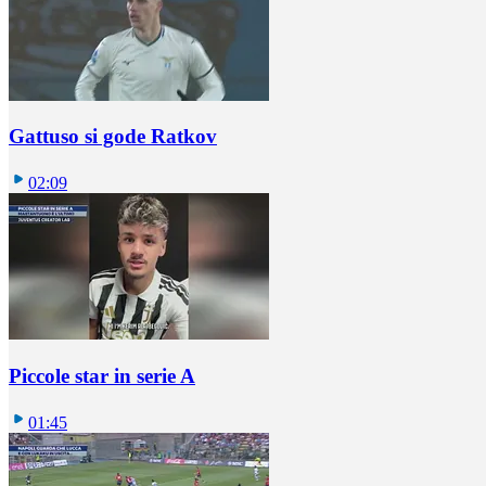
Gattuso si gode Ratkov
02:09
Piccole star in serie A
01:45