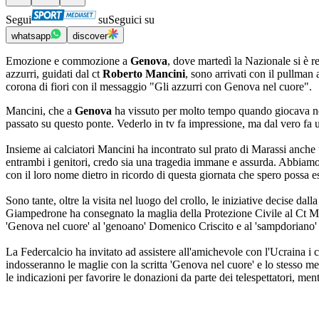
Segui
su
Seguici su
whatsapp
discover
Emozione e commozione a
Genova
, dove martedì la Nazionale si è re
azzurri, guidati dal ct
Roberto Mancini
, sono arrivati con il pullman 
corona di fiori con il messaggio "Gli azzurri con Genova nel cuore".
Mancini, che a
Genova
ha vissuto per molto tempo quando giocava n
passato su questo ponte. Vederlo in tv fa impressione, ma dal vero fa
Insieme ai calciatori Mancini ha incontrato sul prato di Marassi anche
entrambi i genitori, credo sia una tragedia immane e assurda. Abbiamo 
con il loro nome dietro in ricordo di questa giornata che spero possa 
Sono tante, oltre la visita nel luogo del crollo, le iniziative decise 
Giampedrone ha consegnato la maglia della Protezione Civile al Ct Man
'Genova nel cuore' al 'genoano' Domenico Criscito e al 'sampdoriano' G
La Federcalcio ha invitato ad assistere all'amichevole con l'Ucraina i 
indosseranno le maglie con la scritta 'Genova nel cuore' e lo stesso mes
le indicazioni per favorire le donazioni da parte dei telespettatori, men