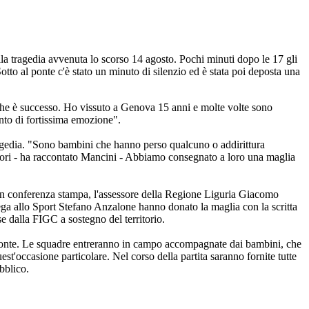
la tragedia avvenuta lo scorso 14 agosto. Pochi minuti dopo le 17 gli
otto al ponte c'è stato un minuto di silenzio ed è stata poi deposta una
 che è successo. Ho vissuto a Genova 15 anni e molte volte sono
nto di fortissima emozione".
tragedia. "Sono bambini che hanno perso qualcuno o addirittura
catori - ha raccontato Mancini - Abbiamo consegnato a loro una maglia
e. In conferenza stampa, l'assessore della Regione Liguria Giacomo
ga allo Sport Stefano Anzalone hanno donato la maglia con la scritta
e dalla FIGC a sostegno del territorio.
 del ponte. Le squadre entreranno in campo accompagnate dai bambini, che
st'occasione particolare. Nel corso della partita saranno fornite tutte
bblico.