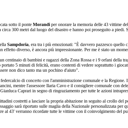
cata sotto il ponte
Morandi
per onorare la memoria delle 43 vittime del
a circa 300 metri dal luogo del disastro e hanno poi proseguito a piedi. S
ella
Sampdoria
, era tra i più emozionati: "È davvero pazzesco quello
 un effetto diverso, è ancora più impressionante. Per me è stato un mome
 un centinaio di bambini e ragazzi della Zona Rossa e i 9 orfani della 
portato 5 minuti di felicità, erano contenti di vedere soprattutto i gio
essere non dico tanto ma un pochino d'aiuto".
dalla federcalcio di concerto con l'amministrazione comunale e la Region
cini, mentre l'assessore Ilaria Cavo e il consigliere comunale con dele
ianluca Caprari in segno di ringraziamento per tutte le azioni intrapres
cittadini costretti a lasciare la propria abitazione in seguito al crollo
saggio sarà riportato sulle maglia della Nazionale personalizzata per que
tre al 43' verranno ricordate tutte le vittime con il coinvolgimento del pu