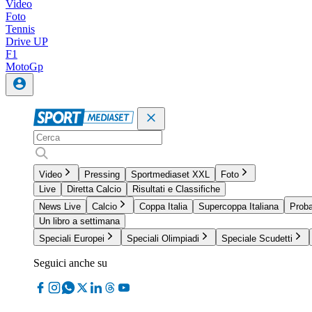
Video
Foto
Tennis
Drive UP
F1
MotoGp
Video
Pressing
Sportmediaset XXL
Foto
Live
Diretta Calcio
Risultati e Classifiche
News Live
Calcio
Coppa Italia
Supercoppa Italiana
Proba
Un libro a settimana
Speciali Europei
Speciali Olimpiadi
Speciale Scudetti
Seguici anche su