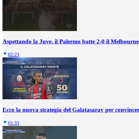
Aspettando la Juve, il Palermo batte 2-0 il Melbourne
02:23
Ecco la nuova strategia del Galatasaray per convincer
01:33