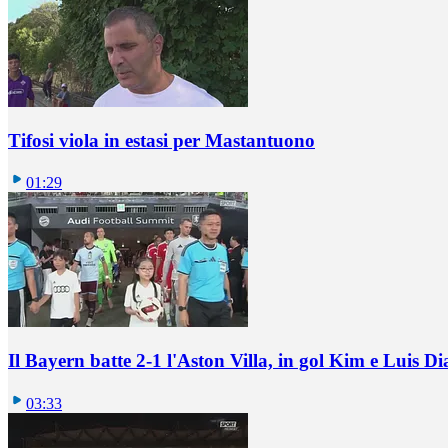
Tifosi viola in estasi per Mastantuono
01:29
Il Bayern batte 2-1 l'Aston Villa, in gol Kim e Luis Di
03:33