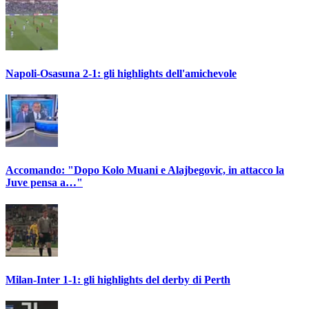
Napoli-Osasuna 2-1: gli highlights dell'amichevole
Accomando: "Dopo Kolo Muani e Alajbegovic, in attacco la
Juve pensa a…"
Milan-Inter 1-1: gli highlights del derby di Perth