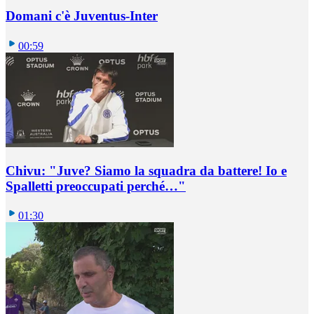
Domani c'è Juventus-Inter
00:59
Chivu: "Juve? Siamo la squadra da battere! Io e
Spalletti preoccupati perché…"
01:30