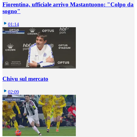
Fiorentina, ufficiale arrivo Mastantuono: "Colpo da
sogno"
01:14
Chivu sul mercato
02:09