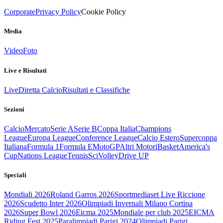
Corporate
Privacy Policy
Cookie Policy
Media
Video
Foto
Live e Risultati
Live
Diretta Calcio
Risultati e Classifiche
Sezioni
Calcio
Mercato
Serie A
Serie B
Coppa Italia
Champions
League
Europa League
Conference League
Calcio Estero
Supercoppa
Italiana
Formula 1
Formula E
MotoGP
Altri Motori
Basket
America's
Cup
Nations League
Tennis
Sci
Volley
Drive UP
Speciali
Mondiali 2026
Roland Garros 2026
Sportmediaset Live Riccione
2026
Scudetto Inter 2026
Olimpiadi Invernali Milano Cortina
2026
Super Bowl 2026
Eicma 2025
Mondiale per club 2025
EICMA
Riding Fest 2025
Paralimpiadi Parigi 2024
Olimpiadi Parigi