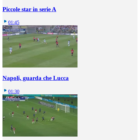
Piccole star in serie A
01:45
Napoli, guarda che Lucca
01:30