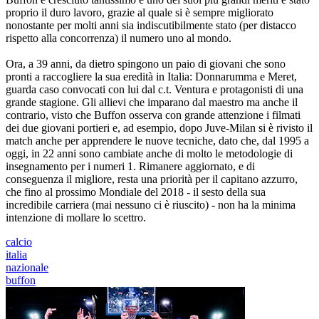
proprio il duro lavoro, grazie al quale si è sempre migliorato
nonostante per molti anni sia indiscutibilmente stato (per distacco
rispetto alla concorrenza) il numero uno al mondo.
Ora, a 39 anni, da dietro spingono un paio di giovani che sono
pronti a raccogliere la sua eredità in Italia: Donnarumma e Meret,
guarda caso convocati con lui dal c.t. Ventura e protagonisti di una
grande stagione. Gli allievi che imparano dal maestro ma anche il
contrario, visto che Buffon osserva con grande attenzione i filmati
dei due giovani portieri e, ad esempio, dopo Juve-Milan si è rivisto il
match anche per apprendere le nuove tecniche, dato che, dal 1995 a
oggi, in 22 anni sono cambiate anche di molto le metodologie di
insegnamento per i numeri 1. Rimanere aggiornato, e di
conseguenza il migliore, resta una priorità per il capitano azzurro,
che fino al prossimo Mondiale del 2018 - il sesto della sua
incredibile carriera (mai nessuno ci è riuscito) - non ha la minima
intenzione di mollare lo scettro.
calcio
italia
nazionale
buffon