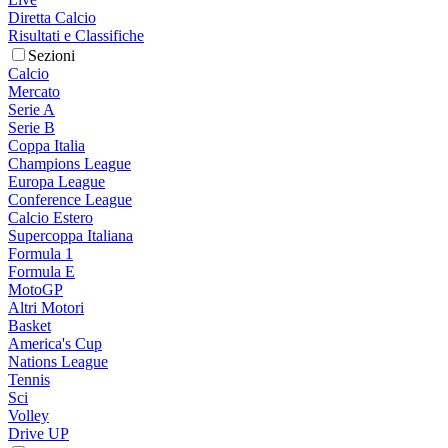
Diretta Calcio
Risultati e Classifiche
Sezioni
Calcio
Mercato
Serie A
Serie B
Coppa Italia
Champions League
Europa League
Conference League
Calcio Estero
Supercoppa Italiana
Formula 1
Formula E
MotoGP
Altri Motori
Basket
America's Cup
Nations League
Tennis
Sci
Volley
Drive UP