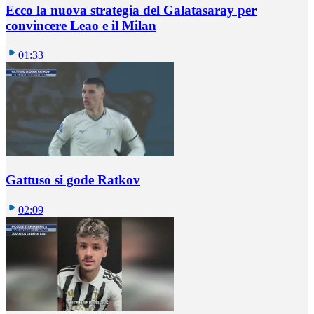
Ecco la nuova strategia del Galatasaray per
convincere Leao e il Milan
01:33
Gattuso si gode Ratkov
02:09