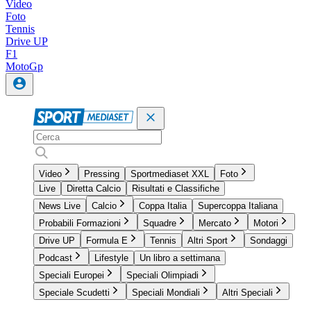
Video
Foto
Tennis
Drive UP
F1
MotoGp
Video
Pressing
Sportmediaset XXL
Foto
Live
Diretta Calcio
Risultati e Classifiche
News Live
Calcio
Coppa Italia
Supercoppa Italiana
Probabili Formazioni
Squadre
Mercato
Motori
Drive UP
Formula E
Tennis
Altri Sport
Sondaggi
Podcast
Lifestyle
Un libro a settimana
Speciali Europei
Speciali Olimpiadi
Speciale Scudetti
Speciali Mondiali
Altri Speciali