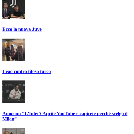
Ecco la nuova Juve
Leao contro tifoso turco
Amorim: “L’Inter? Aprite YouTube e capirete perché scelgo il
Milan”