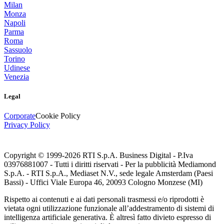
Milan
Monza
Napoli
Parma
Roma
Sassuolo
Torino
Udinese
Venezia
Legal
Corporate
Cookie Policy
Privacy Policy
Copyright © 1999-
2026
RTI S.p.A. Business Digital - P.Iva
03976881007 - Tutti i diritti riservati - Per la pubblicità Mediamond
S.p.A. - RTI S.p.A., Mediaset N.V., sede legale Amsterdam (Paesi
Bassi) - Uffici Viale Europa 46, 20093 Cologno Monzese (MI)
Rispetto ai contenuti e ai dati personali trasmessi e/o riprodotti è
vietata ogni utilizzazione funzionale all’addestramento di sistemi di
intelligenza artificiale generativa. È altresì fatto divieto espresso di