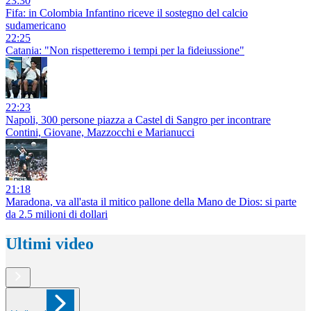
23:30
Fifa: in Colombia Infantino riceve il sostegno del calcio
sudamericano
22:25
Catania: "Non rispetteremo i tempi per la fideiussione"
22:23
Napoli, 300 persone piazza a Castel di Sangro per incontrare
Contini, Giovane, Mazzocchi e Marianucci
21:18
Maradona, va all'asta il mitico pallone della Mano de Dios: si parte
da 2.5 milioni di dollari
Ultimi video