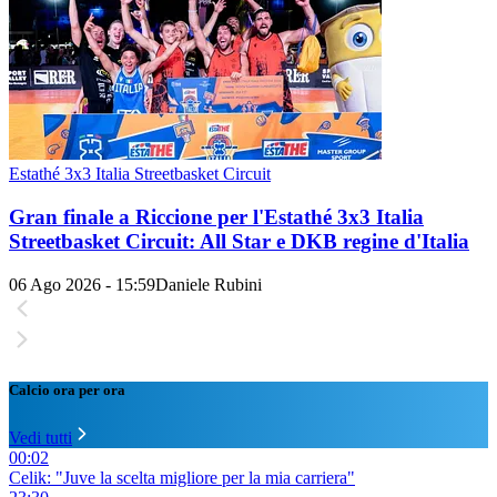
Estathé 3x3 Italia Streetbasket Circuit
Gran finale a Riccione per l'Estathé 3x3 Italia
Streetbasket Circuit: All Star e DKB regine d'Italia
06 Ago 2026 - 15:59
Daniele Rubini
Calcio ora per ora
Vedi tutti
00:02
Celik: "Juve la scelta migliore per la mia carriera"