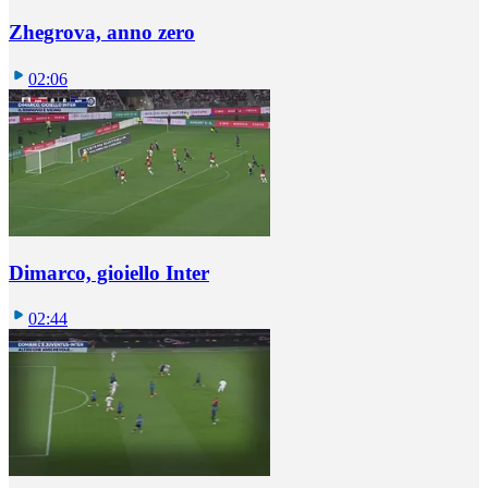
Zhegrova, anno zero
02:06
Dimarco, gioiello Inter
02:44