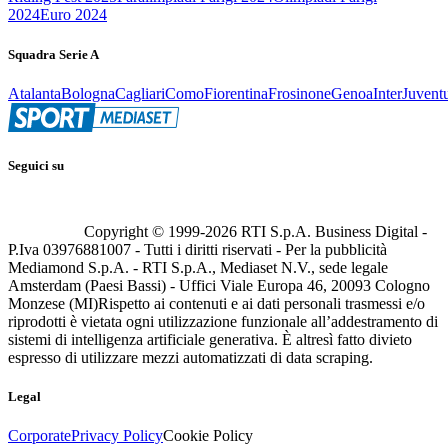
2024
Euro 2024
Squadra Serie A
Atalanta
Bologna
Cagliari
Como
Fiorentina
Frosinone
Genoa
Inter
Juvent
Seguici su
Copyright © 1999-
2026
RTI S.p.A. Business Digital -
P.Iva 03976881007 - Tutti i diritti riservati - Per la pubblicità
Mediamond S.p.A. - RTI S.p.A., Mediaset N.V., sede legale
Amsterdam (Paesi Bassi) - Uffici Viale Europa 46, 20093 Cologno
Monzese (MI)
Rispetto ai contenuti e ai dati personali trasmessi e/o
riprodotti è vietata ogni utilizzazione funzionale all’addestramento di
sistemi di intelligenza artificiale generativa. È altresì fatto divieto
espresso di utilizzare mezzi automatizzati di data scraping.
Legal
Corporate
Privacy Policy
Cookie Policy