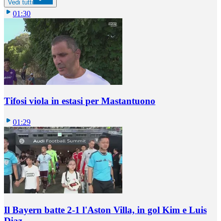
Vedi tutti
01:30
Tifosi viola in estasi per Mastantuono
01:29
Il Bayern batte 2-1 l'Aston Villa, in gol Kim e Luis
Diaz