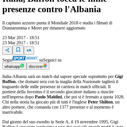
presenze contro l'Albania
Il capitano azzurro punta il Mondiale 2018 e studia i filmati di
Donnarumma e Meret per rimanere aggiornato
23 Mar 2017 - 18:51
23 Mar 2017 - 18:51
Segui
su
Seguici su
whatsapp
discover
Italia-Albania sarà un match dal sapore speciale soprattutto per
Gigi
Buffon
, che domani sera con la maglia della Nazionale taglierà il
traguardo delle mille presenze in carriera in match ufficiali. Il
portiere della Juventus è il secondo giocatore italiano a riuscire
nell'impresa dopo
Paolo Maldini
, che poi si è fermato a quota 1028.
Chi nella storia ha giocato più di tutti è l'inglese
Peter Shilton
, un
altro portiere, che comanda con 1377 presenze e al momento è
inarrivabile.
Dal giorno del suo esordio in Serie A, il 19 novembre 1995, Gigi
Buffon è cresciuto tantissimo e uno dei suoi più grandi meriti è stato