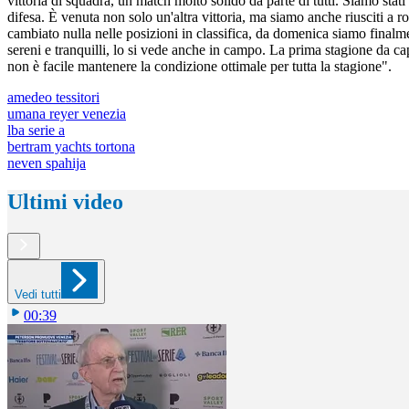
vittoria di squadra, un match molto solido da parte di tutti. Siamo stati 
difesa. È venuta non solo un'altra vittoria, ma siamo anche riusciti a r
cambiato nulla nelle posizioni in classifica, da domenica siamo finalme
sereni e tranquilli, lo si vede anche in campo. La prima stagione da ca
non è facile mantenere la condizione ottimale per tutta la stagione".
amedeo tessitori
umana reyer venezia
lba serie a
bertram yachts tortona
neven spahija
Ultimi video
Vedi tutti
00:39