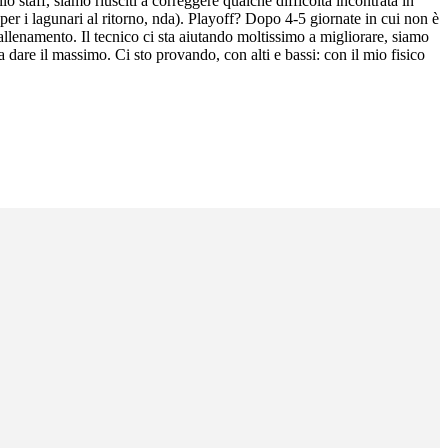
lo staff, siamo riusciti a correggere qualche difficoltà incontrata in
 per i lagunari al ritorno, nda). Playoff? Dopo 4-5 giornate in cui non è
allenamento. Il tecnico ci sta aiutando moltissimo a migliorare, siamo
dare il massimo. Ci sto provando, con alti e bassi: con il mio fisico