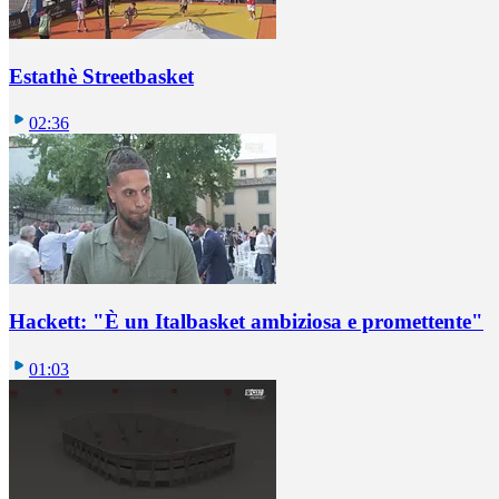
Estathè Streetbasket
02:36
Hackett: "È un Italbasket ambiziosa e promettente"
01:03