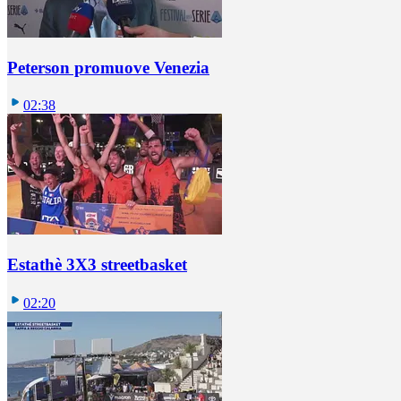
Peterson promuove Venezia
02:38
Estathè 3X3 streetbasket
02:20