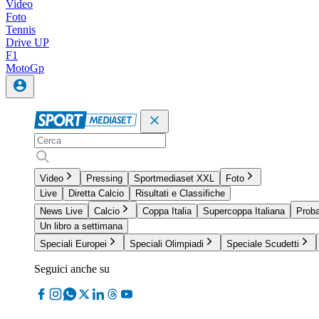
Video
Foto
Tennis
Drive UP
F1
MotoGp
Video
Pressing
Sportmediaset XXL
Foto
Live
Diretta Calcio
Risultati e Classifiche
News Live
Calcio
Coppa Italia
Supercoppa Italiana
Proba
Un libro a settimana
Speciali Europei
Speciali Olimpiadi
Speciale Scudetti
Seguici anche su