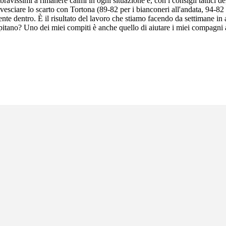
bravissimi a rimanere calmi in ogni situazione e, con i consigli tattici del
ovesciare lo scarto con Tortona (89-82 per i bianconeri all'andata, 94-82
nte dentro. È il risultato del lavoro che stiamo facendo da settimane in 
pitano? Uno dei miei compiti è anche quello di aiutare i miei compagni a 