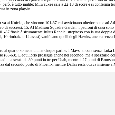
 però, è tutto inutile: Milwaukee sale a 22-13 di score e si conferma te
sta in zona play-in.
-in va ai Knicks, che vincono 101-87 e si avvicinano ulteriormente ad At
ro di successi, 15. Al Madison Squadre Garden, i padroni di casa sono
 101-87 finale è sicuramente Julius Randle, strepitoso con la sua doppia 
, 10 rimbalzi e 12 assist) vanificano quelli degli Hawks, ancora senza 
, al quarto ko nelle ultime cinque partite. I Mavs, ancora senza Luka Do
esso (65-63). L'equilibrio prosegue anche nel secondo, ma a spezzarlo c
ad una serata da 80 punti in tre per Utah, mentre i 27 punti di Brunson 
stanza dal secondo posto di Phoenix, mentre Dallas resta ottava insieme a