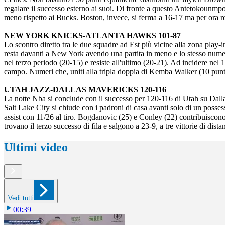
regalare il successo esterno ai suoi. Di fronte a questo Antetokounmpo,
meno rispetto ai Bucks. Boston, invece, si ferma a 16-17 ma per ora re
NEW YORK KNICKS-ATLANTA HAWKS 101-87
Lo scontro diretto tra le due squadre ad Est più vicine alla zona play
resta davanti a New York avendo una partita in meno e lo stesso nume
nel terzo periodo (20-15) e resiste all'ultimo (20-21). Ad incidere nel
campo. Numeri che, uniti alla tripla doppia di Kemba Walker (10 punti
UTAH JAZZ-DALLAS MAVERICKS 120-116
La notte Nba si conclude con il successo per 120-116 di Utah su Dallas
Salt Lake City si chiude con i padroni di casa avanti solo di un poss
assist con 11/26 al tiro. Bogdanovic (25) e Conley (22) contribuiscono 
trovano il terzo successo di fila e salgono a 23-9, a tre vittorie di di
Ultimi video
Vedi tutti
00:39