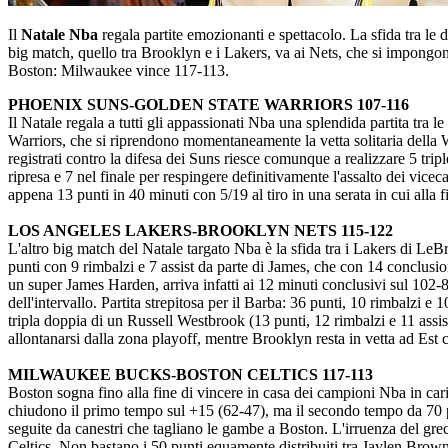
Il
Natale Nba
regala partite emozionanti e spettacolo. La sfida tra l
big match, quello tra Brooklyn e i Lakers, va ai Nets, che si impong
Boston: Milwaukee vince 117-113.
PHOENIX SUNS-GOLDEN STATE WARRIORS 107-116
Il Natale regala a tutti gli appassionati Nba una splendida partita tra
Warriors, che si riprendono momentaneamente la vetta solitaria della We
registrati contro la difesa dei Suns riesce comunque a realizzare 5 tripl
ripresa e 7 nel finale per respingere definitivamente l'assalto dei vi
appena 13 punti in 40 minuti con 5/19 al tiro in una serata in cui alla
LOS ANGELES LAKERS-BROOKLYN NETS 115-122
L'altro big match del Natale targato Nba è la sfida tra i Lakers di Le
punti con 9 rimbalzi e 7 assist da parte di James, che con 14 conclusion
un super James Harden, arriva infatti ai 12 minuti conclusivi sul 102-8
dell'intervallo. Partita strepitosa per il Barba: 36 punti, 10 rimbalzi 
tripla doppia di un Russell Westbrook (13 punti, 12 rimbalzi e 11 assis
allontanarsi dalla zona playoff, mentre Brooklyn resta in vetta ad Est 
MILWAUKEE BUCKS-BOSTON CELTICS 117-113
Boston sogna fino alla fine di vincere in casa dei campioni Nba in ca
chiudono il primo tempo sul +15 (62-47), ma il secondo tempo da 70 pu
seguite da canestri che tagliano le gambe a Boston. L'irruenza del grec
Celtics. Non bastano i 50 punti equamente distribuiti tra Jaylen Brown