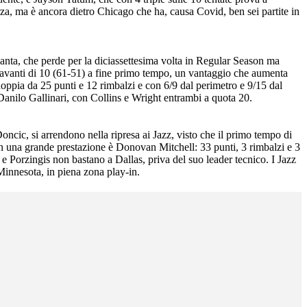
rza, ma è ancora dietro Chicago che ha, causa Covid, ben sei partite in
lanta, che perde per la diciassettesima volta in Regular Season ma
 avanti di 10 (61-51) a fine primo tempo, un vantaggio che aumenta
doppia da 25 punti e 12 rimbalzi e con 6/9 dal perimetro e 9/15 dal
Danilo Gallinari, con Collins e Wright entrambi a quota 20.
ncic, si arrendono nella ripresa ai Jazz, visto che il primo tempo di
on una grande prestazione è Donovan Mitchell: 33 punti, 3 rimbalzi e 3
e Porzingis non bastano a Dallas, priva del suo leader tecnico. I Jazz
 Minnesota, in piena zona play-in.