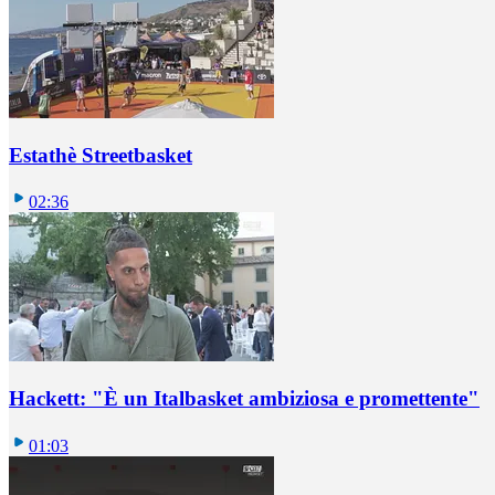
Estathè Streetbasket
02:36
Hackett: "È un Italbasket ambiziosa e promettente"
01:03