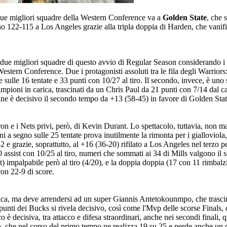
e due migliori squadre della Western Conference va a
Golden State
, che 
ono 122-115 a Los Angeles grazie alla tripla doppia di Harden, che van
 le due migliori squadre di questo avvio di Regular Season considerando 
stern Conference. Due i protagonisti assoluti tra le fila degli Warriors
e sulle 16 tentate e 33 punti con 10/27 al tiro. Il secondo, invece, è uno
cecampioni in carica, trascinati da un Chris Paul da 21 punti con 7/14 d
 fine è decisivo il secondo tempo da +13 (58-45) in favore di Golden Stat
Bron e i Nets privi, però, di Kevin Durant. Lo spettacolo, tuttavia, non
i a segno sulle 25 tentate prova inutilmente la rimonta per i gialloviola
2 e grazie, soprattutto, al +16 (36-20) rifilato a Los Angeles nel terzo p
e 10 assist con 10/25 al tiro, numeri che sommati ai 34 di Mills valgono 
t) impalpabile però al tiro (4/20), e la doppia doppia (17 con 11 rimbalz
con 22-9 di score.
rica, ma deve arrendersi ad un super Giannis Antetokounmpo, che trascin
nti dei Bucks si rivela decisivo, così come l'Mvp delle scorse Finals, 
o è decisiva, tra attacco e difesa straordinari, anche nei secondi finali
, che nel corso del primo tempo ne realizza 19 su 25 e perde anche un d