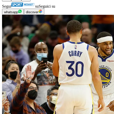
Segui
su
Seguici su
whatsapp
discover