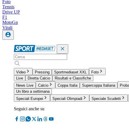
Foto
Tennis
Drive UP
F1
MotoGp
Virali
Video
Pressing
Sportmediaset XXL
Foto
Live
Diretta Calcio
Risultati e Classifiche
News Live
Calcio
Coppa Italia
Supercoppa Italiana
Proba
Un libro a settimana
Speciali Europei
Speciali Olimpiadi
Speciale Scudetti
Seguici anche su