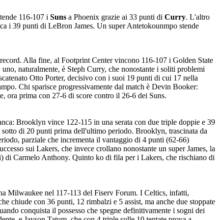
stende 116-107 i
Suns
a Phoenix grazie ai 33 punti di
Curry
. L'altro
ifica i 39 punti di LeBron James. Un super Antetokounmpo stende
i record. Alla fine, al Footprint Center vincono 116-107 i Golden State
: uno, naturalmente, è Steph Curry, che nonostante i soliti problemi
 scatenato Otto Porter, decisivo con i suoi 19 punti di cui 17 nella
al campo. Chi sparisce progressivamente dal match è Devin Booker:
e, ora prima con 27-6 di score contro il 26-6 dei Suns.
 manca: Brooklyn vince 122-115 in una serata con due triple doppie e 39
, sotto di 20 punti prima dell'ultimo periodo. Brooklyn, trascinata da
eriodo, parziale che incrementa il vantaggio di 4 punti (62-66)
il successo sui Lakers, che invece crollano nonostante un super James, la
i) di Carmelo Anthony. Quinto ko di fila per i Lakers, che rischiano di
a Milwaukee nel 117-113 del Fiserv Forum. I Celtics, infatti,
che chiude con 36 punti, 12 rimbalzi e 5 assist, ma anche due stoppate
, quando conquista il possesso che spegne definitivamente i sogni dei
ente, e Jayson Tatum, che con 4 triple sulle 10 tentate prova a